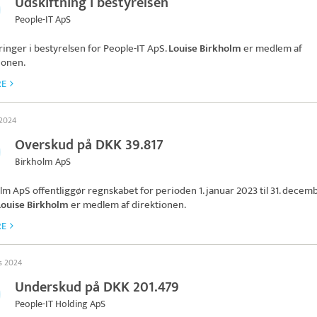
Udskiftning i bestyrelsen
People-IT ApS
inger i bestyrelsen for
People-IT ApS
.
Louise Birkholm
er medlem af
ionen.
RE
 2024
Overskud på DKK 39.817
Birkholm ApS
olm ApS
offentliggør regnskabet for perioden 1. januar 2023 til 31. decem
Louise Birkholm
er medlem af direktionen.
RE
ts 2024
Underskud på DKK 201.479
People-IT Holding ApS