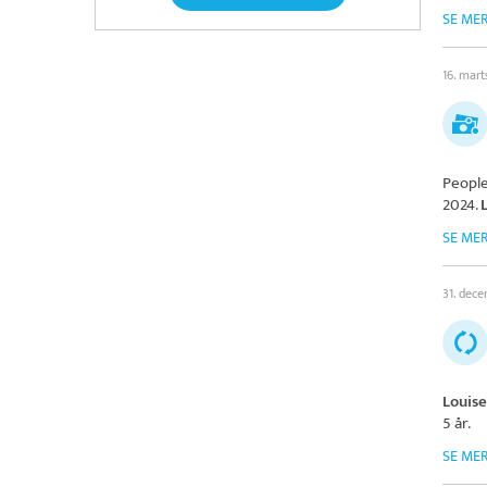
SE ME
16. mar
People
2024.
SE ME
31. dec
Louis
5 år.
SE ME