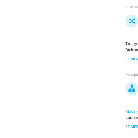
31. dec
Tidlig
Birkh
SE ME
29. sep
Mads 
Louis
SE ME