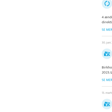
4 ændr
direkt
SE ME
30. juni
Birkh
2023.
SE ME
13. mar