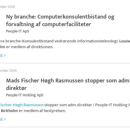
ember 2024
Ny branche: Computerkonsulentbistand og
forvaltning af computerfaciliteter
People-IT ApS
ere branche: Konsulentbistand vedrørende informationsteknologi.
Louis
olm
er medlem af direktionen.
RE
tember 2024
Mads Fischer Høgh Rasmussen stopper som adm
direktør
People-IT Holding ApS
Fischer Høgh Rasmussen
stopper som adm. direktør i
People-IT Holding 
e Birkholm
er medlem af bestyrelsen.
RE