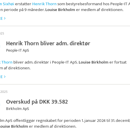
n Sixhøi
erstatter
Henrik Thorn
som bestyrelsesformand hos
People-IT 
en periode på 9 måneder.
Louise Birkholm
er medlem af direktionen.
RE
2025
Henrik Thorn bliver adm. direktør
People-IT ApS
k Thorn
bliver adm. direktør i
People-IT ApS
.
Louise Birkholm
er fortsat
 af direktionen.
RE
l 2025
Overskud på DKK 39.582
Birkholm ApS
olm ApS
offentliggør regnskabet for perioden 1. januar 2024 til 31. decem
Louise Birkholm
er medlem af direktionen.