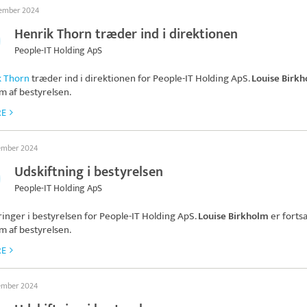
tember 2024
Henrik Thorn træder ind i direktionen
People-IT Holding ApS
k Thorn
træder ind i direktionen for
People-IT Holding ApS
.
Louise Birk
 af bestyrelsen.
RE
tember 2024
Udskiftning i bestyrelsen
People-IT Holding ApS
inger i bestyrelsen for
People-IT Holding ApS
.
Louise Birkholm
er fortsa
 af bestyrelsen.
RE
tember 2024