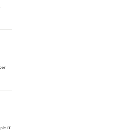
.
mber
ple-IT