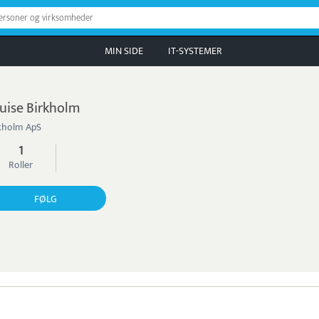
personer og virksomheder
MIN SIDE
IT-SYSTEMER
uise Birkholm
kholm ApS
1
Roller
FØLG