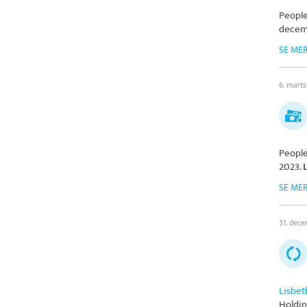
People
decem
SE ME
6. mart
People
2023.
SE ME
31. dec
Lisbet
Holdi