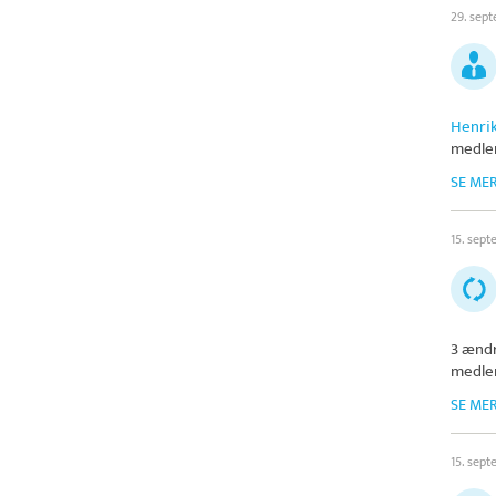
29. sep
Henri
medlem
SE ME
15. sep
3 ændr
medlem
SE ME
15. sep