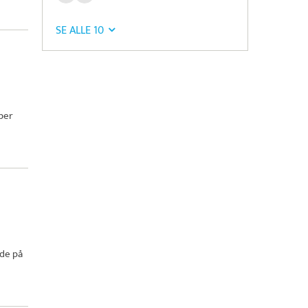
SE ALLE 10
mber
ode på