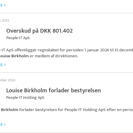
RE
ts 2025
Overskud på DKK 801.402
People-IT ApS
-IT ApS
offentliggør regnskabet for perioden 1. januar 2024 til 31. dece
Louise Birkholm
er medlem af direktionen.
RE
ember 2024
Louise Birkholm forlader bestyrelsen
People-IT Holding ApS
e Birkholm
forlader bestyrelsen for
People-IT Holding ApS
efter en peri
RE