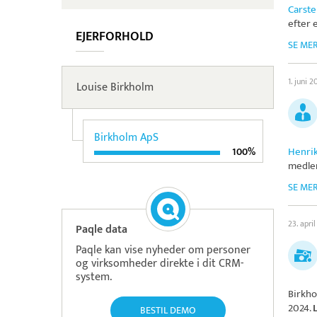
Carste
efter 
EJERFORHOLD
SE ME
1. juni 
Louise Birkholm
Birkholm ApS
Henri
100%
medlem
SE ME
23. apri
Paqle data
Paqle kan vise nyheder om personer
og virksomheder direkte i dit CRM-
system.
Birkh
2024.
BESTIL DEMO