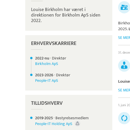
Louise Birkholm har været i
direktionen for Birkholm ApS siden
2022.
Birkh
2025.
SE ME
ERHVERVSKARRIERE
31. dec
2022-nu
·
Direktør
Birkholm ApS
2023-
2026
·
Direktør
People-IT ApS
Louis
SE ME
TILLIDSHVERV
1. juni 
2019-
2025
·
Bestyrelsesmedlem
People-IT Holding ApS