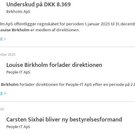
Underskud på DKK 8.369
Birkholm ApS
olm ApS
offentliggør regnskabet for perioden 1. januar 2025 til 31. decem
Louise Birkholm
er medlem af direktionen.
RE
ember 2025
Louise Birkholm forlader direktionen
People-IT ApS
e Birkholm
forlader direktionen for
People-IT ApS
efter en periode på 2 å
RE
2025
Carsten Sixhøi bliver ny bestyrelsesformand
People-IT ApS