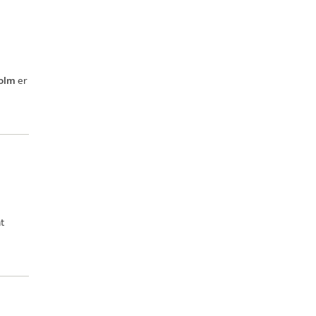
holm
er
t