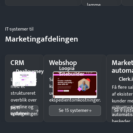
lamme
driften.
IT-systemer til
Marketingafdelingen
CRM
Webshop
Market
Loopia
automa
DealJourney
Sitebuilder
Clerk.
Luk flere salg
Sælg produkter 24/7 til
med et
kunder i hele landet
Få flere s
struktureret
uden
af eksiste
overblik over
ekspedientomkostninger.
kunder m
pipeline og
Se 11
målrettede
Se 15 systemer
Se 9 sys
systemer
opfølgninger.
automatis
beskeder.