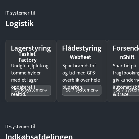
IT-systemer til
Logistik
Lagerstyring
Flådestyring
Forsend
Tasklet
Webfleet
nShift
Factory
Undgå fejlpluk og
Spar brændstof
Spar tid på
tomme hylder
og tid med GPS-
fragtbookin
med et lager
overblik over hele
giv kundern
opdateret i
bilparken.
automatisk 
Se 6 systemer
Se 7 systemer
Se 7 syste
realtid.
& trace.
IT-systemer til
Indkøbsafdelingen