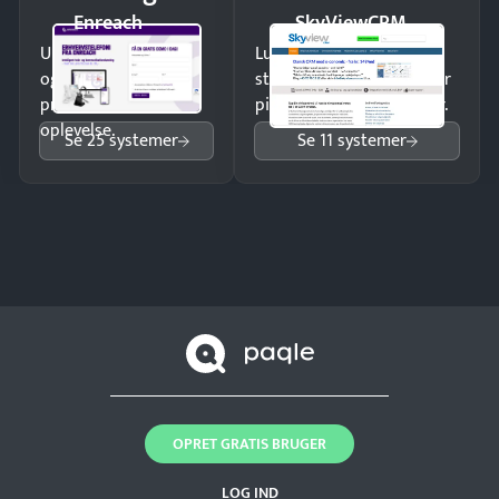
Enreach
SkyViewCRM
Undgå tabte opkald
Luk flere salg med et
og giv kunderne en
struktureret overblik over
professionel
pipeline og opfølgninger.
oplevelse.
Se 25 systemer
Se 11 systemer
OPRET GRATIS BRUGER
LOG IND