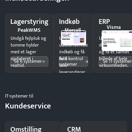
Lagerstyring
Indkøb
ERP
Visma
PeakWMS
Mercell
Business
Undgå fejlpluk og
Undgå
Undgå
tomme hylder
uautoriserede
dobbeltindtastn
med et lager
indkøb og få
og få ét samlet
Se 6
opdateret i
fuld kontrol
billede af hele
Se 6 systemer
Se 11 systemer
systemer
realtid.
over
virksomheden.
leverandører
og forbrug.
IT-systemer til
Kundeservice
Omstilling
CRM