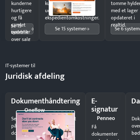
kunderne
kunder i hele landet
tomme hylde
hurtigere
uden
med et lager
og få
ekspedientomkostninger.
opdateret i
samlet
realtid.
Se 15
Se 15 systemer
Se 6 system
systemer
overblik
over salg
og lager.
IT-systemer til
Juridisk afdeling
Dokumenthåndtering
E-
Da
signatur
Oneflow
Penneo
Send kontrakter til underskrift
Dok
på minutter og mist ingen
ove
Få
dokumenter.
bød
dokumenter