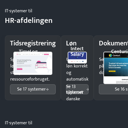
IT-systemer til
HR-afdelingen
Tidsregistrering
Løn
Dokument
Intect
TimeLog
Centuri
Salary
Spar tid på
Udbetal
Send kontrakter
lønberegning og få
løn korrekt
på minutter o
styr på
og
dokumenter.
ressourceforbruget.
automatisk
—
Se 13
Se 17 systemer
Se 16 
systemer
tilpasset
danske
regler.
IT-systemer til