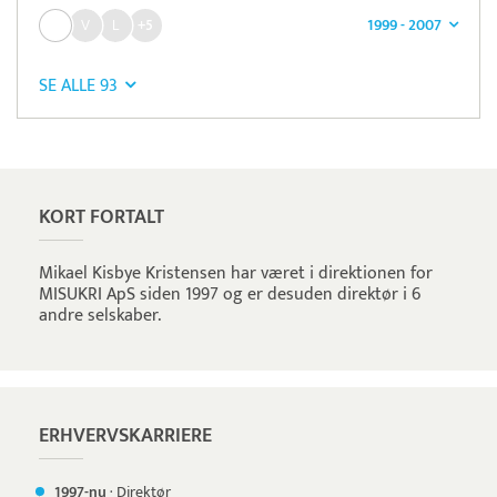
1999 - 2007
+5
SE ALLE 93
Læs mere om systemet
TimeLog
Tidsregistrering
KORT FORTALT
Mikael Kisbye Kristensen har været i direktionen for
MISUKRI ApS siden 1997 og er desuden direktør i 6
andre selskaber.
ERHVERVSKARRIERE
1997-nu
·
Direktør