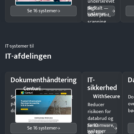
underskrevet
Se 5
digitalt —
Se 16 systemer
systemer
uden print,
scanning
eller fysisk
møde.
IT-systemer til
IT-afdelingen
Dokumenthåndtering
IT-
D
sikkerhed
Centuri
WithSecure
Send kontrakter til underskrift
Do
på minutter og mist ingen
ov
Reducer
dokumenter.
bø
risikoen for
databrud og
Se 10
ransomware,
Se 16 systemer
systemer
der kan