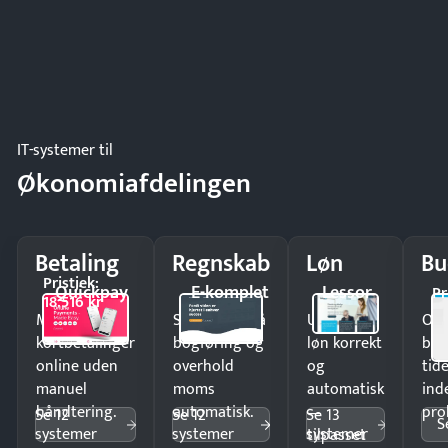
IT-systemer til
Økonomiafdelingen
Betaling
Regnskab
Løn
Bu
Pristjek:
Quickpay
E-komplet
Lessor
Pr
18.516 kr
Modtag
Spar timer på
Udbetal
Op
kortbetalinger
bogføring og
løn korrekt
bud
online uden
overhold
og
tide
manuel
moms
automatisk
ind
håndtering.
automatisk.
—
pro
Se 12
Se 12
Se 13
S
systemer
systemer
systemer
tilpasset