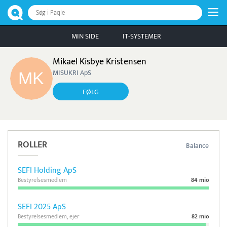
Søg i Paqle
MIN SIDE
IT-SYSTEMER
Mikael Kisbye Kristensen
MISUKRI ApS
FØLG
ROLLER
Balance
SEFI Holding ApS
Bestyrelsesmedlem
84 mio
SEFI 2025 ApS
Bestyrelsesmedlem, ejer
82 mio