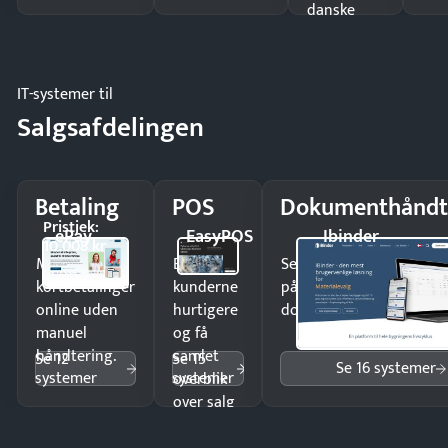
danske
regler.
IT-systemer til
Salgsafdelingen
Betaling
POS
Dokumenthåndt
Pristjek:
ePay
EasyPOS
Ibinder
10.008 kr
Modtag
Ekspedér
Send kontrakter til unde
kortbetalinger
kunderne
på minutter og mist ing
online uden
hurtigere
dokumenter.
manuel
og få
håndtering.
samlet
Se 12
Se 15
Se 16 systemer
systemer
systemer
overblik
over salg
og lager.