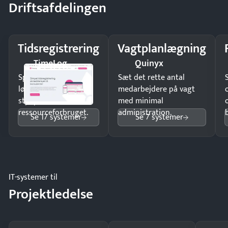
Driftsafdelingen
Tidsregistrering
Vagtplanlægning
TimeLog
Quinyx
Spar tid på
Sæt det rette antal
lønberegning og få
medarbejdere på vagt
styr på
med minimal
ressourceforbruget.
administration.
Se 17 systemer
Se 7 systemer
IT-systemer til
Projektledelse