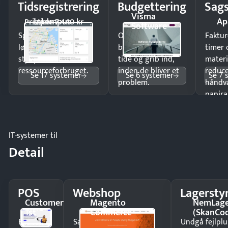
Tidsregistrering
Budgettering
Sags
Visma
Intempus
Ap
Pristjek: 7.440 kr
Software
Spar tid på
Opdag
Faktur
lønberegning og få
budgetafvigelser i
timer 
styr på
tide og grib ind,
materi
ressourceforbruget.
inden de bliver et
reduc
Se 17 systemer
Se 6 systemer
Se 7 
problem.
håndv
papira
IT-systemer til
Detail
POS
Webshop
Lagersty
Customer
Magento
NemLag
1st
Commerce
(SkanCo
Ekspedér
Sælg produkter 24/7 til
Undgå fejlplu