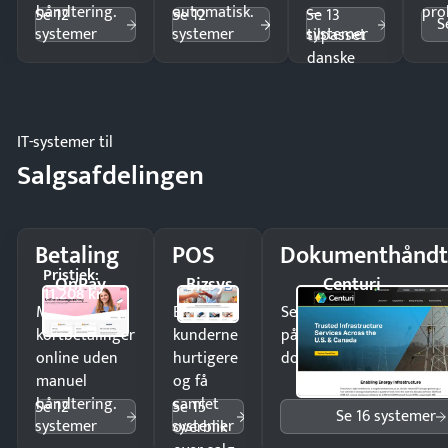
håndtering.
automatisk.
—
pro
Se 12
Se 12
Se 13
S
systemer
systemer
systemer
tilpasset
danske
regler.
IT-systemer til
Salgsafdelingen
Betaling
POS
Dokumenthåndt
Pristjek:
OnPay
Bizsys
Centuri
11.208 kr
Modtag
Ekspedér
Send kontrakter til unde
kortbetalinger
kunderne
på minutter og mist ing
online uden
hurtigere
dokumenter.
manuel
og få
håndtering.
samlet
Se 12
Se 15
Se 16 systemer
systemer
systemer
overblik