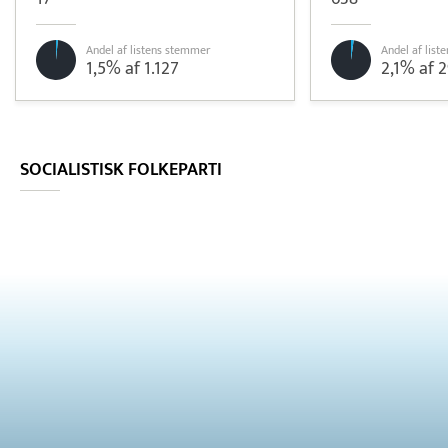
Andel af listens stemmer
Andel af lis
1,5% af 1.127
2,1% af 
Pristjek:
11.208 kr
Se priseksempel
OnPay
Betaling
SOCIALISTISK FOLKEPARTI