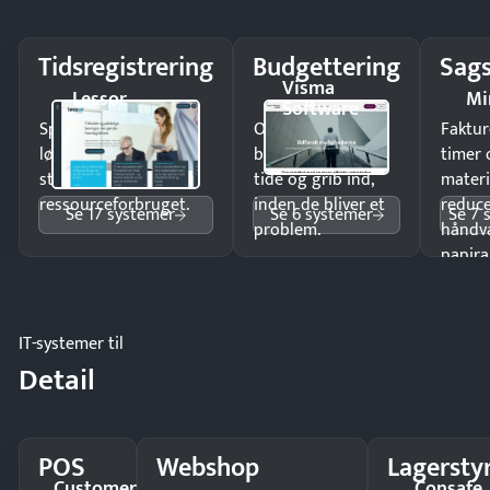
Tidsregistrering
Budgettering
Sags
Visma
Lessor
Mi
Software
Spar tid på
Opdag
Faktur
lønberegning og få
budgetafvigelser i
timer 
styr på
tide og grib ind,
materi
ressourceforbruget.
inden de bliver et
reduc
Se 17 systemer
Se 6 systemer
Se 7 
problem.
håndv
papira
IT-systemer til
Detail
POS
Webshop
Lagersty
Customer
Consafe