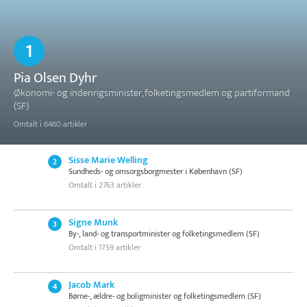
1
Pia Olsen Dyhr
Økonomi- og indenrigsminister, folketingsmedlem og partiformand
(SF)
Omtalt i 6460 artikler
Sisse Marie Welling
2
Sundheds- og omsorgsborgmester i København (SF)
Omtalt i 2763 artikler
Signe Munk
3
By-, land- og transportminister og folketingsmedlem (SF)
Omtalt i 1759 artikler
Jacob Mark
4
Børne-, ældre- og boligminister og folketingsmedlem (SF)