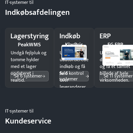
IT-systemer til
Indkøbsafdelingen
Lagerstyring
Indkøb
ERP
PeakWMS
KlarPris
EG ERP
Undgå fejlpluk og
Undgå
Undgå
tomme hylder
uautoriserede
dobbeltindtastn
med et lager
indkøb og få
og få ét samlet
Se 6
opdateret i
fuld kontrol
billede af hele
Se 6 systemer
Se 11 systemer
systemer
realtid.
over
virksomheden.
leverandører
og forbrug.
IT-systemer til
Kundeservice