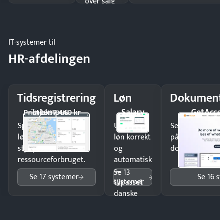
over salg
og lager.
IT-systemer til
HR-afdelingen
Tidsregistrering
Løn
Dokument
Intempus
Salary
GetAcc
Pristjek: 7.440 kr
Spar tid på
Udbetal
Send kontrakter
lønberegning og få
løn korrekt
på minutter o
styr på
og
dokumenter.
ressourceforbruget.
automatisk
—
Se 13
Se 17 systemer
Se 16 
systemer
tilpasset
danske
regler.