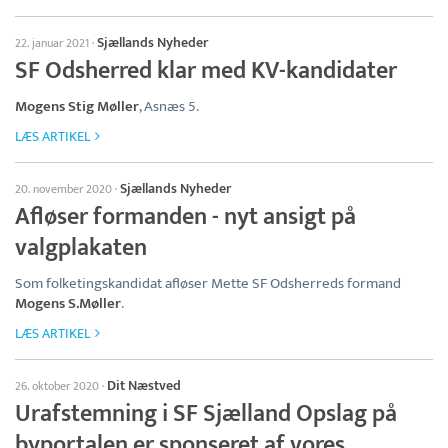
Sjællands Nyheder
22. januar 2021
·
SF Odsherred klar med KV-kandidater
Mogens Stig Møller
, Asnæs 5.
LÆS ARTIKEL
Sjællands Nyheder
20. november 2020
·
Afløser formanden - nyt ansigt på
valgplakaten
Som folketingskandidat afløser Mette SF Odsherreds formand
Mogens S.Møller
.
LÆS ARTIKEL
Dit Næstved
26. oktober 2020
·
Urafstemning i SF Sjælland Opslag på
byportalen er sponseret af vores