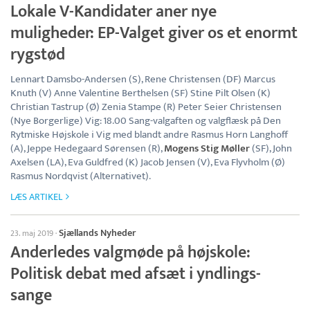
Lokale V-Kandidater aner nye
muligheder: EP-Valget giver os et enormt
rygstød
Lennart Damsbo-Andersen (S), Rene Christensen (DF) Marcus
Knuth (V) Anne Valentine Berthelsen (SF) Stine Pilt Olsen (K)
Christian Tastrup (Ø) Zenia Stampe (R) Peter Seier Christensen
(Nye Borgerlige) Vig: 18.00 Sang-valgaften og valgflæsk på Den
Rytmiske Højskole i Vig med blandt andre Rasmus Horn Langhoff
(A), Jeppe Hedegaard Sørensen (R),
Mogens Stig Møller
(SF), John
Axelsen (LA), Eva Guldfred (K) Jacob Jensen (V), Eva Flyvholm (Ø)
Rasmus Nordqvist (Alternativet).
LÆS ARTIKEL
Sjællands Nyheder
23. maj 2019
·
Anderledes valgmøde på højskole:
Politisk debat med afsæt i yndlings-
sange