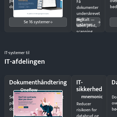
på minutter og mist ingen
ove
Få
dokumenter.
bød
dokumenter
underskrevet
Se 5
digitalt —
Se 16 systemer
systemer
uden print,
scanning
eller fysisk
møde.
IT-systemer til
IT-afdelingen
Dokumenthåndtering
IT-
D
sikkerhed
Oneflow
mnemonic
Send kontrakter til underskrift
Do
på minutter og mist ingen
ov
Reducer
dokumenter.
bø
risikoen for
databrud og