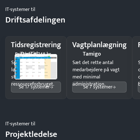
IT-systemer til
Driftsafdelingen
Tidsregistrering
Vagtplanlægning
DanTid
Tamigo
Pristjek: 5.748 kr
Spar tid på
Sæt det rette antal
lønberegning og få
medarbejdere på vagt
styr på
med minimal
ressourceforbruget.
administration.
Se 17 systemer
Se 7 systemer
IT-systemer til
Projektledelse