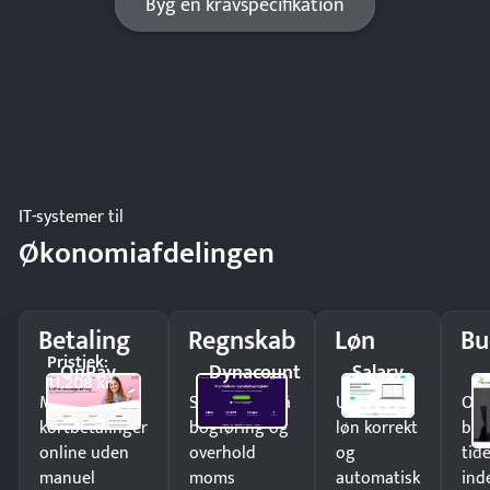
Byg en kravspecifikation
IT-systemer til
Økonomiafdelingen
Betaling
Regnskab
Løn
Bu
Pristjek:
OnPay
Dynacount
Salary
11.208 kr
Modtag
Spar timer på
Udbetal
Op
kortbetalinger
bogføring og
løn korrekt
bud
online uden
overhold
og
tide
manuel
moms
automatisk
ind