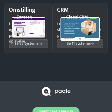
Omstilling
CRM
Enreach
Global CRM
Undgå tabte opkald
Luk flere salg med et
og giv kunderne en
struktureret overblik over
professionel
pipeline og opfølgninger.
oplevelse.
Se 25 systemer
Se 11 systemer
OPRET GRATIS BRUGER