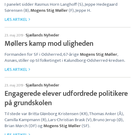
I panelet sidder Rasmus Horn Langhoff (S), Jeppe Hedegaard
Sørensen (B),
Mogens Stig Møller
(F), Jeppe H.
LÆS ARTIKEL
Sjællands Nyheder
23. maj 2019
·
Møllers kamp mod uligheden
Formanden for SF i Odsherred, 67-årige
Mogens Stig Møller
,
Asnæs, stiller op til folketinget i Kalundborg-Odsherred-kredsen.
LÆS ARTIKEL
Sjællands Nyheder
23. maj 2019
·
Engagerede elever udfordrede politikere
på grundskolen
Til stede var Britta Glønborg Kristensen (KR), Thomas Anker (Å),
Camilla Kampmann (R), Lars-Christian Brask (V), Bruno Jerup (Ø),
Brian Mørch (DF) og
Mogens Stig Møller
(SF).
LÆS ARTIKEL