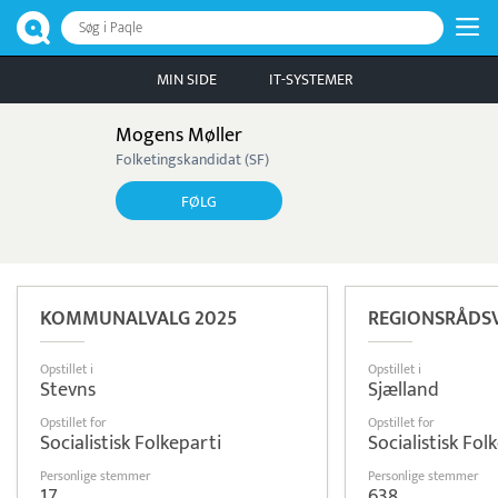
Søg i Paqle
MIN SIDE
IT-SYSTEMER
Mogens Møller
Folketingskandidat (SF)
FØLG
KOMMUNALVALG 2025
REGIONSRÅDSV
Opstillet i
Opstillet i
Stevns
Sjælland
Opstillet for
Opstillet for
Socialistisk Folkeparti
Socialistisk Fol
Personlige stemmer
Personlige stemmer
17
638