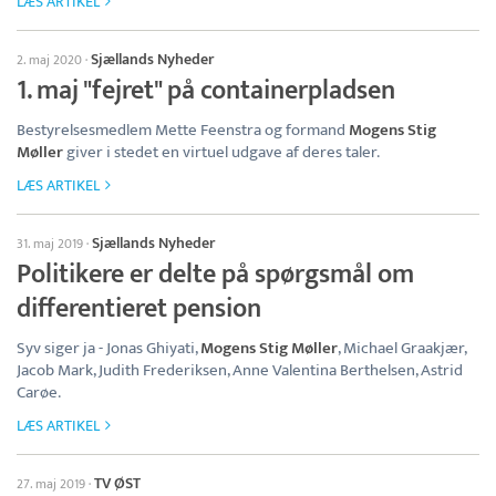
LÆS ARTIKEL
Sjællands Nyheder
2. maj 2020
·
1. maj "fejret" på containerpladsen
Bestyrelsesmedlem Mette Feenstra og formand
Mogens Stig
Møller
giver i stedet en virtuel udgave af deres taler.
LÆS ARTIKEL
Sjællands Nyheder
31. maj 2019
·
Politikere er delte på spørgsmål om
differentieret pension
Syv siger ja - Jonas Ghiyati,
Mogens Stig Møller
, Michael Graakjær,
Jacob Mark, Judith Frederiksen, Anne Valentina Berthelsen, Astrid
Carøe.
LÆS ARTIKEL
TV ØST
27. maj 2019
·