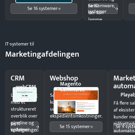
Se 10
ransomware,
Se 16 systemer
systemer
der kan
lamme
driften.
IT-systemer til
Marketingafdelingen
CRM
Webshop
Market
Magento
automa
webCRM
Commerce
Playab
Luk flere salg
Sælg produkter 24/7 til
med et
kunder i hele landet
Få flere s
struktureret
uden
af eksiste
overblik over
ekspedientomkostninger.
kunder m
pipeline og
Se 11
målrettede
Se 15 systemer
Se 9 sys
systemer
opfølgninger.
automatis