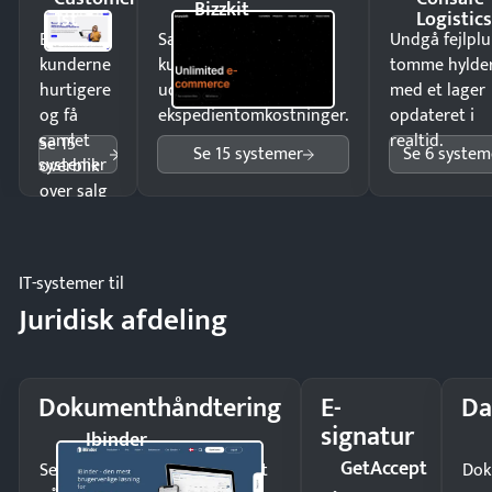
Bizzkit
1st
Logistic
Ekspedér
Sælg produkter 24/7 til
Undgå fejlplu
kunderne
kunder i hele landet
tomme hylde
hurtigere
uden
med et lager
og få
ekspedientomkostninger.
opdateret i
samlet
realtid.
Se 15
Se 15 systemer
Se 6 system
systemer
overblik
over salg
og lager.
IT-systemer til
Juridisk afdeling
Dokumenthåndtering
E-
Da
signatur
Ibinder
GetAccept
Send kontrakter til underskrift
Dok