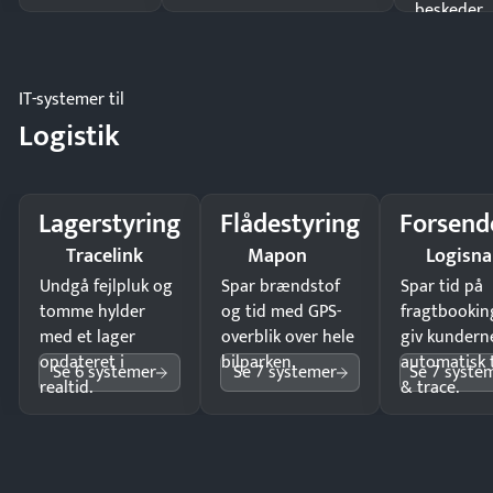
beskeder.
IT-systemer til
Logistik
Lagerstyring
Flådestyring
Forsend
Tracelink
Mapon
Logisn
Undgå fejlpluk og
Spar brændstof
Spar tid på
tomme hylder
og tid med GPS-
fragtbookin
med et lager
overblik over hele
giv kundern
opdateret i
bilparken.
automatisk 
Se 6 systemer
Se 7 systemer
Se 7 syste
realtid.
& trace.