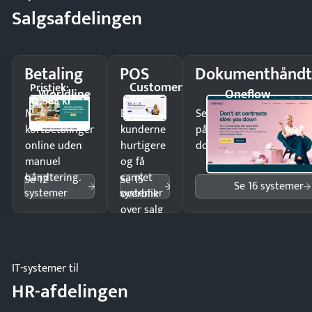
Salgsafdelingen
Betaling
POS
Dokumenthåndt
Customer
Pristjek:
Worldline
Oneflow
1st
12.588 kr
Modtag
Ekspedér
Send kontrakter til unde
kortbetalinger
kunderne
på minutter og mist ing
online uden
hurtigere
dokumenter.
manuel
og få
håndtering.
samlet
Se 12
Se 15
Se 16 systemer
systemer
systemer
overblik
over salg
og lager.
IT-systemer til
HR-afdelingen