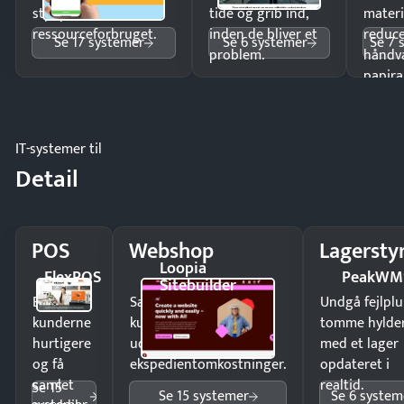
styr på
tide og grib ind,
materi
ressourceforbruget.
inden de bliver et
reduc
Se 17 systemer
Se 6 systemer
Se 7 
problem.
håndv
papira
IT-systemer til
Detail
POS
Webshop
Lagersty
Loopia
FlexPOS
PeakWM
Sitebuilder
Ekspedér
Sælg produkter 24/7 til
Undgå fejlplu
kunderne
kunder i hele landet
tomme hylde
hurtigere
uden
med et lager
og få
ekspedientomkostninger.
opdateret i
samlet
realtid.
Se 15
Se 15 systemer
Se 6 system