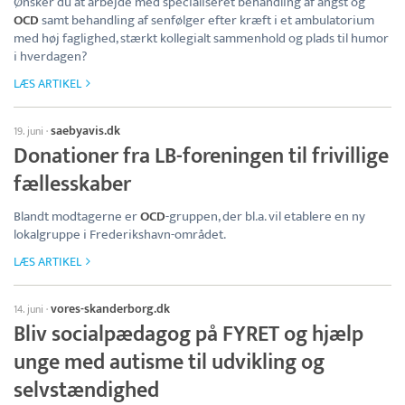
Ønsker du at arbejde med specialiseret behandling af angst og
OCD
samt behandling af senfølger efter kræft i et ambulatorium
med høj faglighed, stærkt kollegialt sammenhold og plads til humor
i hverdagen?
LÆS ARTIKEL
saebyavis.dk
19. juni
·
Donationer fra LB-foreningen til frivillige
fællesskaber
Blandt modtagerne er
OCD
-gruppen, der bl.a. vil etablere en ny
lokalgruppe i Frederikshavn-området.
LÆS ARTIKEL
vores-skanderborg.dk
14. juni
·
Bliv socialpædagog på FYRET og hjælp
unge med autisme til udvikling og
selvstændighed