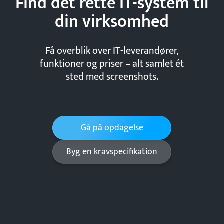
Find det rette IT-system til
din
virksomhed
Få overblik over IT-leverandører,
funktioner og priser – alt samlet ét
sted med screenshots.
Gå på opdagelse
Byg en kravspecifikation