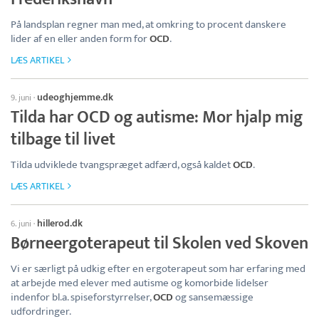
På landsplan regner man med, at omkring to procent danskere
lider af en eller anden form for
OCD
.
LÆS ARTIKEL
udeoghjemme.dk
9. juni
·
Tilda har OCD og autisme: Mor hjalp mig
tilbage til livet
Tilda udviklede tvangspræget adfærd, også kaldet
OCD
.
LÆS ARTIKEL
hillerod.dk
6. juni
·
Børneergoterapeut til Skolen ved Skoven
Vi er særligt på udkig efter en ergoterapeut som har erfaring med
at arbejde med elever med autisme og komorbide lidelser
indenfor bl.a. spiseforstyrrelser,
OCD
og sansemæssige
udfordringer.