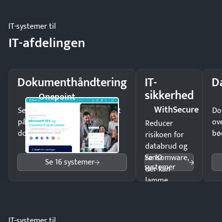
møde.
IT-systemer til
IT-afdelingen
Dokumenthåndtering
IT-
D
sikkerhed
Onepoint
WithSecure
Send kontrakter til underskrift
Do
på minutter og mist ingen
ov
Reducer
dokumenter.
bø
risikoen for
databrud og
Se 10
ransomware,
Se 16 systemer
systemer
der kan
lamme
driften.
IT-systemer til