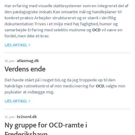
Har erfaring med visuelle støttesystemer som en integreret del af
den pædagogiske indsats Kan omsætte mål og handleplaner til
konkret praksis Arbejder struktureret og er stærk i skriftlig
dokumentation Trives i et miljø med høj faglighed, humor og
samarbejde Erfaring med selektiv mutisme og
OCD
vil være en
fordel, men ikke et krav.
LÆS ARTIKEL
atlasmag.dk
14. juni
·
Verdens ende
Det havde stået på i noget tid, og da jeg troppede op til den
halvårlige rutinekontrol af min medicinering for
OCD
, valgte min
psykiater at indlægge mig.
LÆS ARTIKEL
tv2nord.dk
12. juni
·
Ny gruppe for OCD-ramte i
Frederikshavn