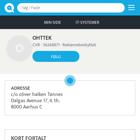
Søg i Paqle
MIN SIDE
IT-SYSTEMER
OHTTEK
CVR · 36248971 · Reklamebeskyttet
FØLG
ADRESSE
c/o oliver halken Tønnes
Dalgas Avenue 17, 4. th.
8000 Aarhus C
Pristjek:
7.440 kr
Se priseksempel
Intempus
Tidsregistrering
KORT FORTALT