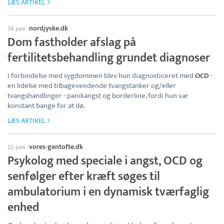
LÆS ARTIKEL
nordjyske.dk
24. juni
·
Dom fastholder afslag på
fertilitetsbehandling grundet diagnoser
I forbindelse med sygdommen blev hun diagnosticeret med
OCD
-
en lidelse med tilbagevendende tvangstanker og/eller
tvangshandlinger - panikangst og borderline, fordi hun var
konstant bange for at dø.
LÆS ARTIKEL
vores-gentofte.dk
22. juni
·
Psykolog med speciale i angst, OCD og
senfølger efter kræft søges til
ambulatorium i en dynamisk tværfaglig
enhed