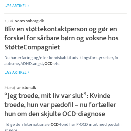
LÆS ARTIKEL
vores-soborg.dk
3. juni
·
Bliv en støttekontaktperson og gør en
forskel for sårbare børn og voksne hos
StøtteCompagniet
Du har erfaring og/eller kendskab til udviklingsforstyrrelser, fx
autisme, ADHD, angst,
OCD
etc.
LÆS ARTIKEL
aniston.dk
24. maj
·
“Jeg troede, mit liv var slut”: Kvinde
troede, hun var pædofil – nu fortæller
hun om den skjulte OCD-diagnose
Ifølge den Internationale
OCD
-fond har P-OCD intet med pædofili
at gøre.