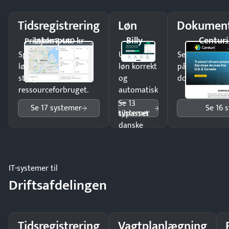
Tidsregistrering
Løn
Dokument
Intempus
Billy
Centuri
Pristjek: 7.440 kr
Spar tid på
Udbetal
Send kontrakter
lønberegning og få
løn korrekt
på minutter o
styr på
og
dokumenter.
ressourceforbruget.
automatisk
—
Se 13
Se 17 systemer
Se 16 
systemer
tilpasset
danske
regler.
IT-systemer til
Driftsafdelingen
Tidsregistrering
Vagtplanlægning