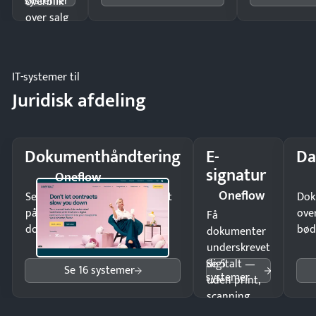
systemer
overblik
over salg
og lager.
IT-systemer til
Juridisk afdeling
Dokumenthåndtering
E-
Da
signatur
Oneflow
Oneflow
Send kontrakter til underskrift
Dok
på minutter og mist ingen
ove
Få
dokumenter.
bød
dokumenter
underskrevet
Se 5
digitalt —
Se 16 systemer
systemer
uden print,
scanning
eller fysisk