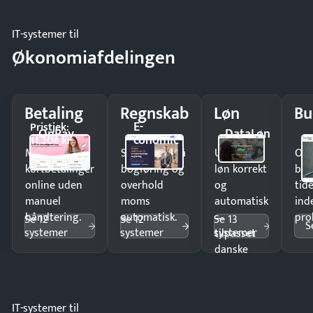
IT-systemer til
Økonomiafdelingen
Betaling
Regnskab
Løn
Bu
E-
Pristjek:
OnPay
DataLøn
conomic
11.208 kr
Modtag
Spar timer på
Udbetal
Op
kortbetalinger
bogføring og
løn korrekt
bud
online uden
overhold
og
tide
manuel
moms
automatisk
ind
håndtering.
automatisk.
—
pro
Se 12
Se 12
Se 13
S
systemer
systemer
systemer
tilpasset
danske
regler.
IT-systemer til