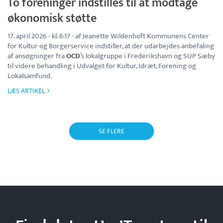
To foreninger indstilles til at modtage
økonomisk støtte
17. april 2026 - kl. 6:17 - af Jeanette Wildenhoft Kommunens Center
for Kultur og Borgerservice indstiller, at der udarbejdes anbefaling
af ansøgninger fra
OCD
’s lokalgruppe i Frederikshavn og SUP Sæby
til videre behandling i Udvalget for Kultur, Idræt, Forening og
Lokalsamfund.
LÆS ARTIKEL
SE FLERE