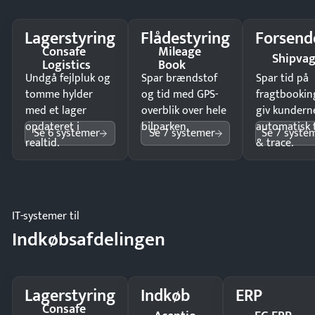
Lagerstyring
Flådestyring
Forsend
Consafe
Mileage
Shipva
Logistics
Book
Undgå fejlpluk og
Spar brændstof
Spar tid på
tomme hylder
og tid med GPS-
fragtbookin
med et lager
overblik over hele
giv kundern
opdateret i
bilparken.
automatisk 
Se 6 systemer
Se 7 systemer
Se 7 syste
realtid.
& trace.
IT-systemer til
Indkøbsafdelingen
Lagerstyring
Indkøb
ERP
Consafe