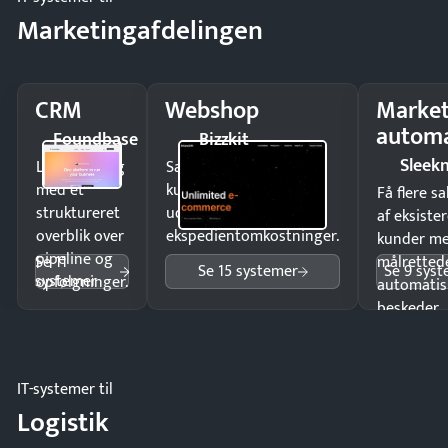
Marketingafdelingen
CRM
Webshop
Market
automa
Foundbase
Bizzkit
Sleek
Luk flere salg
Sælg produkter 24/7 til
med et
kunder i hele landet
Få flere s
struktureret
uden
af eksiste
overblik over
ekspedientomkostninger.
kunder m
pipeline og
Se 11
målrettede
Se 15 systemer
Se 9 sys
systemer
opfølgninger.
automatis
beskeder.
IT-systemer til
Logistik