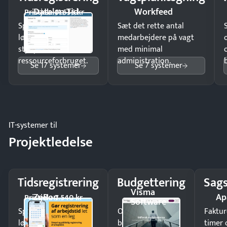
Dataløn Tid
Workfeed
Pristjek: 11.535 kr
Spar tid på
Sæt det rette antal
lønberegning og få
medarbejdere på vagt
styr på
med minimal
ressourceforbruget.
administration.
Se 17 systemer
Se 7 systemer
IT-systemer til
Projektledelse
Tidsregistrering
Budgettering
Sags
Visma
ZeBon
Ap
Pristjek: 7.540 kr
Software
Spar tid på
Opdag
Faktur
lønberegning og få
budgetafvigelser i
timer 