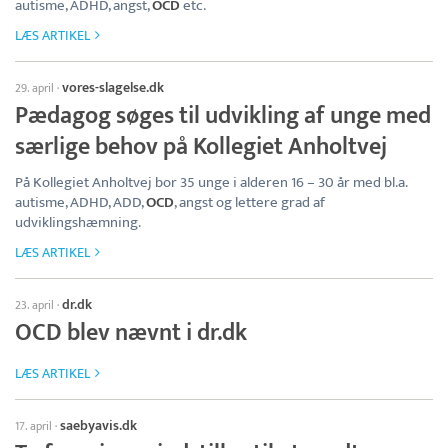
autisme, ADHD, angst,
OCD
etc.
LÆS ARTIKEL
vores-slagelse.dk
29. april
·
Pædagog søges til udvikling af unge med
særlige behov på Kollegiet Anholtvej
På Kollegiet Anholtvej bor 35 unge i alderen 16 – 30 år med bl.a.
autisme, ADHD, ADD,
OCD
, angst og lettere grad af
udviklingshæmning.
LÆS ARTIKEL
dr.dk
23. april
·
OCD blev nævnt i dr.dk
LÆS ARTIKEL
saebyavis.dk
17. april
·