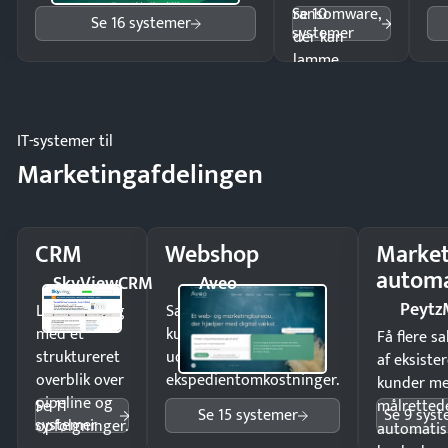
Se 10
ransomware,
Se 16 systemer
systemer
der kan
lamme
driften.
IT-systemer til
Marketingafdelingen
CRM
Webshop
Market
automa
SkyViewCRM
Aveo
Peytz
Luk flere salg
Sælg produkter 24/7 til
med et
kunder i hele landet
Få flere s
struktureret
uden
af eksiste
overblik over
ekspedientomkostninger.
kunder m
pipeline og
Se 11
målrettede
Se 15 systemer
Se 9 sys
systemer
opfølgninger.
automatis