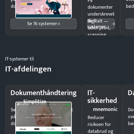
Få
dokumenter.
bød
dokumenter
underskrevet
Se 5
digitalt —
Se 16 systemer
systemer
uden print,
scanning
eller fysisk
møde.
IT-systemer til
IT-afdelingen
Dokumenthåndtering
IT-
D
sikkerhed
Simplitize
mnemonic
Send kontrakter til underskrift
Do
på minutter og mist ingen
ov
Reducer
dokumenter.
bø
risikoen for
databrud og