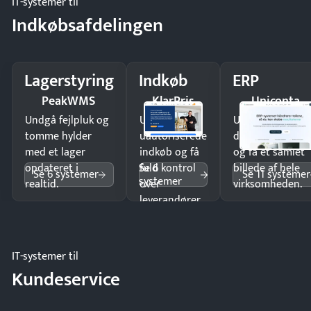
IT-systemer til
Indkøbsafdelingen
Lagerstyring
Indkøb
ERP
PeakWMS
KlarPris
Uniconta
Undgå fejlpluk og
Undgå
Undgå
tomme hylder
uautoriserede
dobbeltindtastn
med et lager
indkøb og få
og få ét samlet
Se 6
opdateret i
fuld kontrol
billede af hele
Se 6 systemer
Se 11 systemer
systemer
realtid.
over
virksomheden.
leverandører
og forbrug.
IT-systemer til
Kundeservice