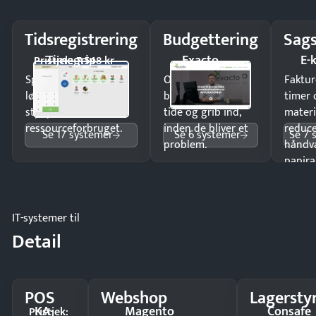
Tidsregistrering
Budgettering
Sags
Timegrip
Exacto
E-
Pristjek: 7.548 kr
Spar tid på
Opdag
Faktur
lønberegning og få
budgetafvigelser i
timer 
styr på
tide og grib ind,
materi
ressourceforbruget.
inden de bliver et
reduc
Se 17 systemer
Se 6 systemer
Se 7 
problem.
håndv
papira
IT-systemer til
Detail
POS
Webshop
Lagersty
KA-
Magento
Consafe
Pristjek: