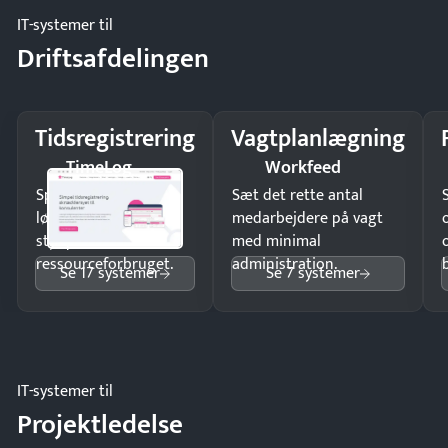
IT-systemer til
Driftsafdelingen
Tidsregistrering
Vagtplanlægning
TimeLog
Workfeed
Spar tid på
Sæt det rette antal
lønberegning og få
medarbejdere på vagt
styr på
med minimal
ressourceforbruget.
administration.
Se 17 systemer
Se 7 systemer
IT-systemer til
Projektledelse