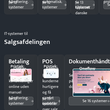
håndtering.
automatisk.
—
pro
Se 12
Se 12
Se 13
S
systemer
systemer
systemer
tilpasset
danske
regler.
IT-systemer til
Salgsafdelingen
Betaling
POS
Dokumenthåndt
Pristjek:
Pristjek:
OnPay
Amero
Oneflow
11.208 kr
4.788 kr
Modtag
Ekspedér
Send kontrakter til unde
kortbetalinger
kunderne
på minutter og mist ing
online uden
hurtigere
dokumenter.
manuel
og få
håndtering.
samlet
Se 12
Se 15
Se 16 systemer
systemer
systemer
overblik
over salg