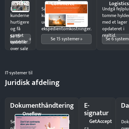
CHING
Commerce
Logistic
4.548 kr
Ekspedér
Sælg produkter 24/7 til
Undgå fejlplu
kunderne
kunder i hele landet
tomme hylde
hurtigere
uden
med et lager
og få
ekspedientomkostninger.
opdateret i
samlet
realtid.
Se 15
Se 15 systemer
Se 6 system
systemer
overblik
over salg
og lager.
IT-systemer til
Juridisk afdeling
Dokumenthåndtering
E-
Da
signatur
Oneflow
GetAccept
Send kontrakter til underskrift
Dok
på minutter og mist ingen
ove