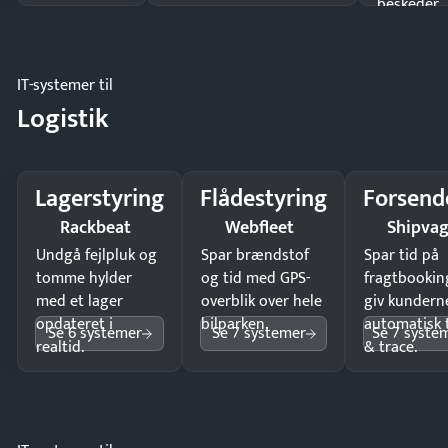
beskeder.
IT-systemer til
Logistik
Lagerstyring
Flådestyring
Forsend
Rackbeat
Webfleet
Shipva
Undgå fejlpluk og
Spar brændstof
Spar tid på
tomme hylder
og tid med GPS-
fragtbookin
med et lager
overblik over hele
giv kundern
opdateret i
bilparken.
automatisk 
Se 6 systemer
Se 7 systemer
Se 7 syste
realtid.
& trace.