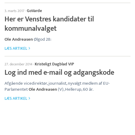
GoVarde
3. marts 2017
·
Her er Venstres kandidater til
kommunalvalget
Ole Andreasen
Ølgod 28:
LÆS ARTIKEL
Kristeligt Dagblad VIP
27. december 2014
·
Log ind med e-mail og adgangskode
Afgående vicedirektør, journalist, nyvalgt medlem af EU-
Parlamentet
Ole Andreasen
(V), Hellerup, 60 år.
LÆS ARTIKEL