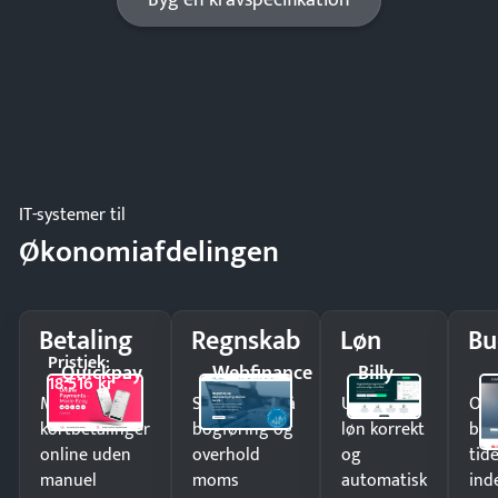
Byg en kravspecifikation
IT-systemer til
Økonomiafdelingen
Betaling
Regnskab
Løn
Bu
Pristjek:
Quickpay
Webfinance
Billy
18.516 kr
Modtag
Spar timer på
Udbetal
Op
kortbetalinger
bogføring og
løn korrekt
bud
online uden
overhold
og
tide
manuel
moms
automatisk
ind