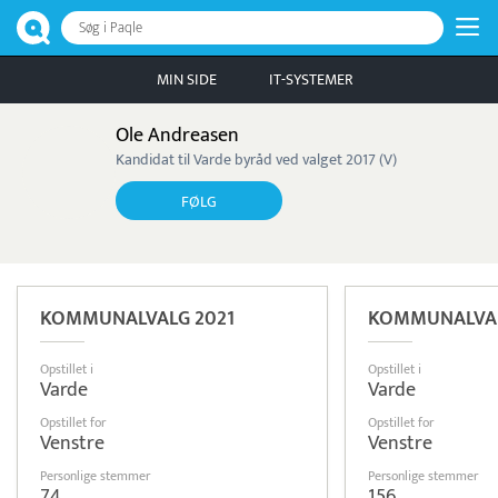
Søg i Paqle
MIN SIDE
IT-SYSTEMER
Ole Andreasen
Kandidat til Varde byråd ved valget 2017 (V)
FØLG
KOMMUNALVALG 2021
KOMMUNALVAL
Opstillet i
Opstillet i
Varde
Varde
Opstillet for
Opstillet for
Venstre
Venstre
Personlige stemmer
Personlige stemmer
74
156