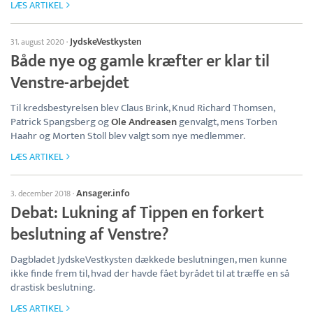
LÆS ARTIKEL
JydskeVestkysten
31. august 2020
·
Både nye og gamle kræfter er klar til
Venstre-arbejdet
Til kredsbestyrelsen blev Claus Brink, Knud Richard Thomsen,
Patrick Spangsberg og
Ole Andreasen
genvalgt, mens Torben
Haahr og Morten Stoll blev valgt som nye medlemmer.
LÆS ARTIKEL
Ansager.info
3. december 2018
·
Debat: Lukning af Tippen en forkert
beslutning af Venstre?
Dagbladet JydskeVestkysten dækkede beslutningen, men kunne
ikke finde frem til, hvad der havde fået byrådet til at træffe en så
drastisk beslutning.
LÆS ARTIKEL