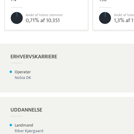
Andel af listens stemmer
Andel af lis
0,71% af 10.351
1,3% af 1
Pristjek:
18.516 kr
Se priseksempel
Quickpay
Betaling
ERHVERVSKARRIERE
Operatør
Nobia DK
UDDANNELSE
Landmand
Riber Kjærgaard