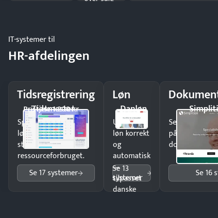
og lager.
IT-systemer til
HR-afdelingen
Tidsregistrering
Løn
Dokument
Tidsmester
Danløn
Simplit
Pristjek: 1.200 kr
Spar tid på
Udbetal
Send kontrakter
lønberegning og få
løn korrekt
på minutter o
styr på
og
dokumenter.
ressourceforbruget.
automatisk
—
Se 13
Se 17 systemer
Se 16 
systemer
tilpasset
danske
regler.