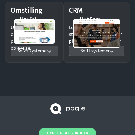
Omstilling
CRM
Uni-Tel
HubSpot
Undgå tabte opkald
Luk flere salg med et
og giv kunderne en
struktureret overblik over
professionel
pipeline og opfølgninger.
oplevelse.
Se 25 systemer
Se 11 systemer
OPRET GRATIS BRUGER