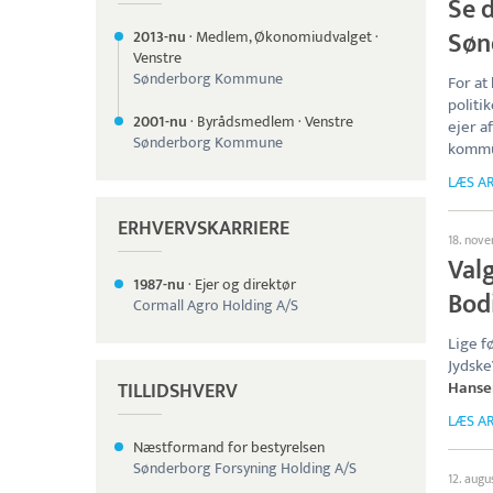
Se d
Søn
2013-nu
·
Medlem, Økonomiudvalget
·
Venstre
Sønderborg Kommune
For at
politi
2001-nu
·
Byrådsmedlem
·
Venstre
ejer a
Sønderborg Kommune
kommu
LÆS AR
ERHVERVSKARRIERE
18. nov
Valg
1987-nu
·
Ejer og direktør
Bod
Cormall Agro Holding A/S
Lige f
Jydske
Hanse
TILLIDSHVERV
LÆS AR
Næstformand for bestyrelsen
Sønderborg Forsyning Holding A/S
12. augu