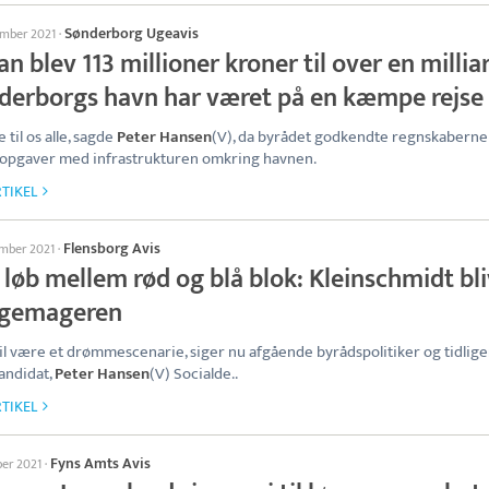
Sønderborg Ugeavis
ember 2021
·
n blev 113 millioner kroner til over en millia
derborgs havn har været på en kæmpe rejse
e til os alle, sagde
Peter Hansen
(V), da byrådet godkendte regnskaberne 
 opgaver med infrastrukturen omkring havnen.
TIKEL
Flensborg Avis
ember 2021
·
løb mellem rød og blå blok: Kleinschmidt bl
gemageren
vil være et drømmescenarie, siger nu afgående byrådspolitiker og tidlig
andidat,
Peter Hansen
(V) Socialde..
TIKEL
Fyns Amts Avis
ber 2021
·