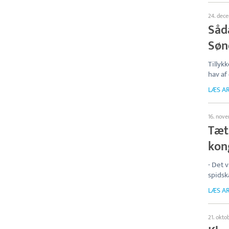
24. dec
Såda
Søn
Tillykk
hav af
LÆS AR
16. nov
Tæt 
kon
- Det 
spidsk
LÆS AR
21. okto