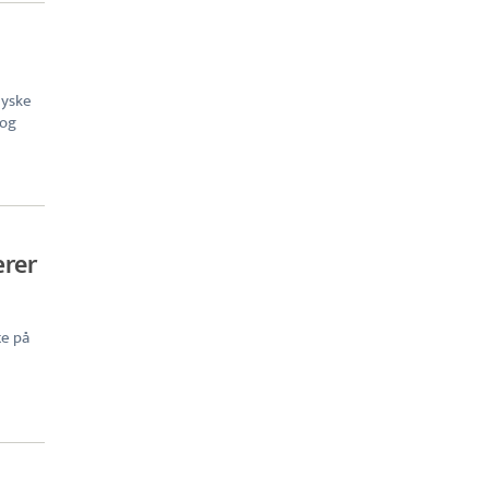
jyske
 og
ærer
te på