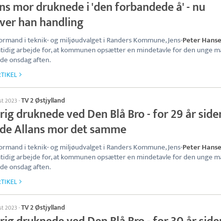
ns mor druknede i 'den forbandede å' - nu
ver han handling
rmand i teknik- og miljøudvalget i Randers Kommune, Jens-
Peter Hans
mtidig arbejde for, at kommunen opsætter en mindetavle for den unge m
de onsdag aften.
TIKEL
TV 2 Østjylland
st 2023
·
rig druknede ved Den Blå Bro - for 29 år side
rde Allans mor det samme
rmand i teknik- og miljøudvalget i Randers Kommune, Jens-
Peter Hans
mtidig arbejde for, at kommunen opsætter en mindetavle for den unge m
de onsdag aften.
TIKEL
TV 2 Østjylland
st 2023
·