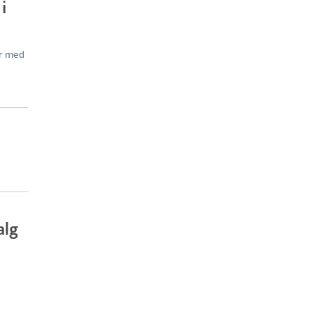
i
er med
alg