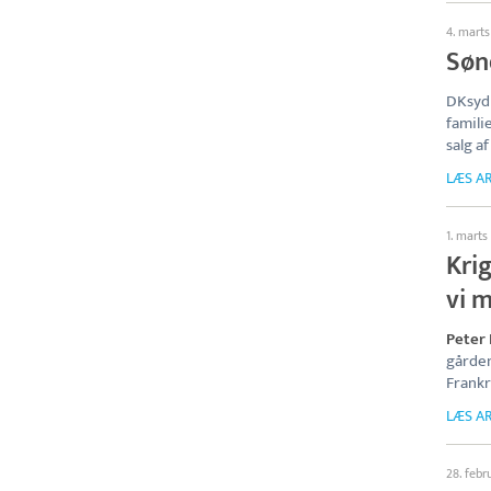
4. mart
Søn
DKsyd 
famili
salg a
LÆS AR
1. marts
Kri
vi 
Peter
gården
Frankr
LÆS AR
28. febr