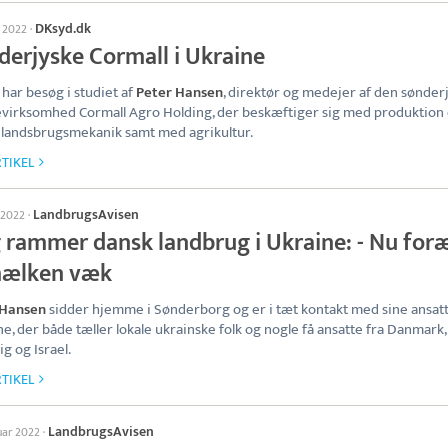
DKsyd.dk
s 2022
·
derjyske Cormall i Ukraine
har besøg i studiet af
Peter Hansen
, direktør og medejer af den sønder
evirksomhed Cormall Agro Holding, der beskæftiger sig med produktion
f landsbrugsmekanik samt med agrikultur.
TIKEL
LandbrugsAvisen
 2022
·
g rammer dansk landbrug i Ukraine: - Nu for
mælken væk
 Hansen
sidder hjemme i Sønderborg og er i tæt kontakt med sine ansat
e, der både tæller lokale ukrainske folk og nogle få ansatte fra Danmark,
ig og Israel.
TIKEL
LandbrugsAvisen
uar 2022
·