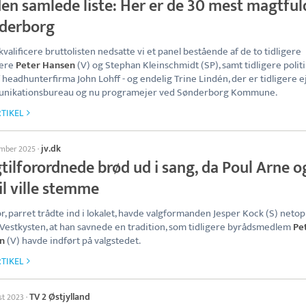
en samlede liste: Her er de 30 mest magtful
derborg
 kvalificere bruttolisten nedsatte vi et panel bestående af de to tidligere
kere
Peter Hansen
(V) og Stephan Kleinschmidt (SP), samt tidligere polit
f headhunterfirma John Lohff - og endelig Trine Lindén, der er tidligere e
nikationsbureau og nu programejer ved Sønderborg Kommune.
TIKEL
jv.dk
ember 2025
·
tilforordnede brød ud i sang, da Poul Arne o
il ville stemme
ør, parret trådte ind i lokalet, havde valgformanden Jesper Kock (S) netop 
Vestkysten, at han savnede en tradition, som tidligere byrådsmedlem
Pe
n
(V) havde indført på valgstedet.
TIKEL
TV 2 Østjylland
st 2023
·