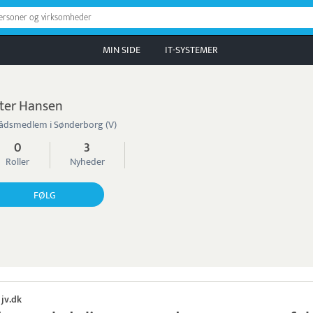
personer og virksomheder
MIN SIDE
IT-SYSTEMER
ter Hansen
ådsmedlem i Sønderborg (V)
0
3
Roller
Nyheder
FØLG
jv.dk
·