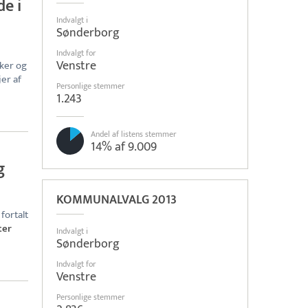
de i
Indvalgt i
Sønderborg
Indvalgt for
Venstre
iker og
jer af
Personlige stemmer
1.243
Andel af listens stemmer
14% af 9.009
g
KOMMUNALVALG 2013
fortalt
ter
Indvalgt i
Sønderborg
Indvalgt for
Venstre
Personlige stemmer