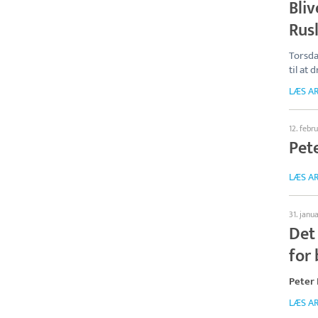
Bliv
Rus
Torsda
til at
LÆS AR
12. febr
Pet
LÆS AR
31. janu
Det
for
Peter
LÆS AR