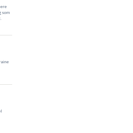
lere
og som
.
raine
l