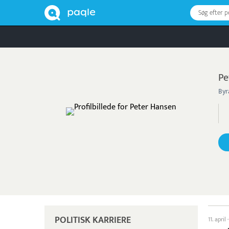
Søg efter 
Pe
Byr
POLITISK KARRIERE
11. april