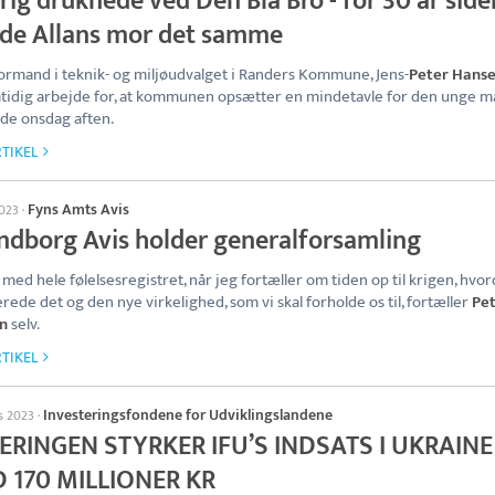
rig druknede ved Den Blå Bro - for 30 år side
rde Allans mor det samme
rmand i teknik- og miljøudvalget i Randers Kommune, Jens-
Peter Hans
mtidig arbejde for, at kommunen opsætter en mindetavle for den unge m
de onsdag aften.
TIKEL
Fyns Amts Avis
2023
·
ndborg Avis holder generalforsamling
 med hele følelsesregistret, når jeg fortæller om tiden op til krigen, hvor
rede det og den nye virkelighed, som vi skal forholde os til, fortæller
Pe
n
selv.
TIKEL
Investeringsfondene for Udviklingslandene
ts 2023
·
ERINGEN STYRKER IFU’S INDSATS I UKRAINE
 170 MILLIONER KR