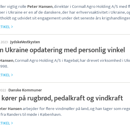
ller vigtig rolle
Peter Hansen
, direktør i Cormall Agro Holding A/S med f
ber i Ukraine er en af de danskere, der har erhvervsaktivitet i Ukraine, 
stholdt og udvidet sit engagement under det seneste års krigshandlinger
TIKEL
JydskeVestkysten
s 2023
·
en Ukraine opdatering med personlig vinkel
 Hansen
, Cormall Agro Holding A/S i Ragebøl, har drevet virksomhed i Uk
1998.
TIKEL
Danske Kommuner
 2022
·
 kører på rugbrød, pedalkraft og vindkraft
eter Hansen
arbejder for flere vindmøller på land, og han tager som rege
 fra Randers til møde i København.
TIKEL