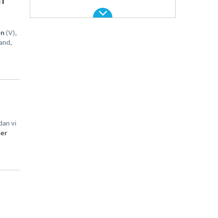
n
en
(V),
and,
dan vi
ter