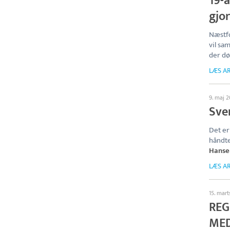
19-å
gjo
Næstfo
vil sa
der dø
LÆS AR
9. maj 
Sve
Det er
håndte
Hanse
LÆS AR
15. mar
REG
MED