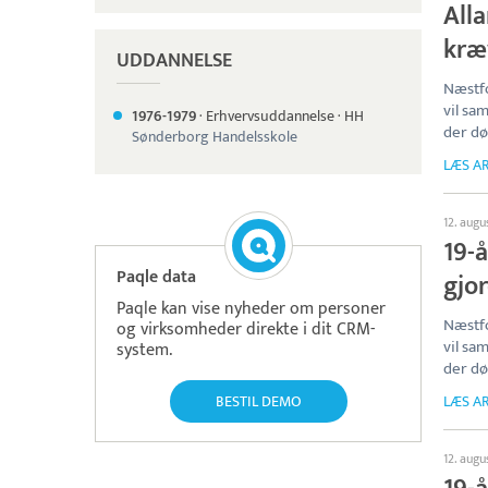
Alla
kræ
UDDANNELSE
Næstfo
vil sa
1976-
1979
·
Erhvervsuddannelse
·
HH
der dø
Sønderborg Handelsskole
LÆS AR
12. augu
19-å
Paqle data
gjo
Paqle kan vise nyheder om personer
Næstfo
og virksomheder direkte i dit CRM-
vil sa
system.
der dø
BESTIL DEMO
LÆS AR
12. augu