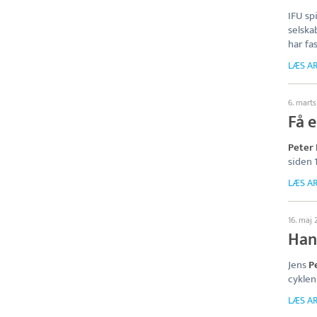
IFU spi
selska
har fa
LÆS AR
6. mart
Få 
Peter
siden 
LÆS AR
16. maj
Han
Jens
P
cyklen
LÆS AR