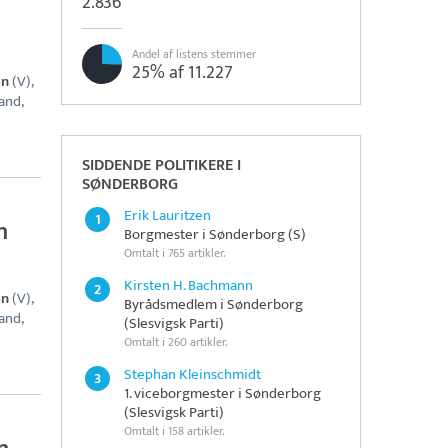
2.836
Andel af listens stemmer
25% af 11.227
en
(V),
and,
SIDDENDE POLITIKERE I
SØNDERBORG
Erik Lauritzen
1
n
Borgmester i Sønderborg (S)
Omtalt i 765 artikler.
Kirsten H. Bachmann
2
en
(V),
Byrådsmedlem i Sønderborg
and,
(Slesvigsk Parti)
Omtalt i 260 artikler.
Stephan Kleinschmidt
3
1. viceborgmester i Sønderborg
(Slesvigsk Parti)
Omtalt i 158 artikler.