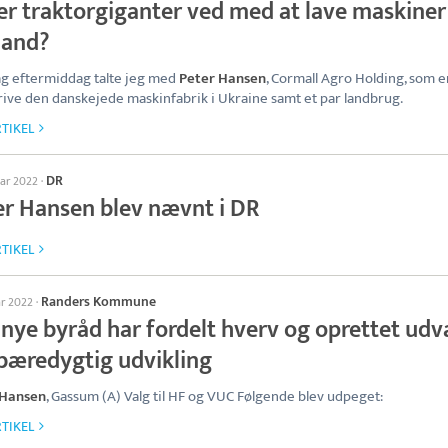
er traktorgiganter ved med at lave maskiner 
land?
g eftermiddag talte jeg med
Peter Hansen
, Cormall Agro Holding, som 
 drive den danskejede maskinfabrik i Ukraine samt et par landbrug.
TIKEL
DR
uar 2022
·
er Hansen blev nævnt i DR
TIKEL
Randers Kommune
ar 2022
·
 nye byråd har fordelt hverv og oprettet udv
 bæredygtig udvikling
 Hansen
, Gassum (A) Valg til HF og VUC Følgende blev udpeget:
TIKEL