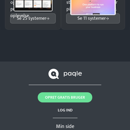
og giv kunderne en
struktureret overblik over
professionel
pipeline og opfølgninger.
oplevelse.
Se 25 systemer
Se 11 systemer
OPRET GRATIS BRUGER
LOG IND
Min side