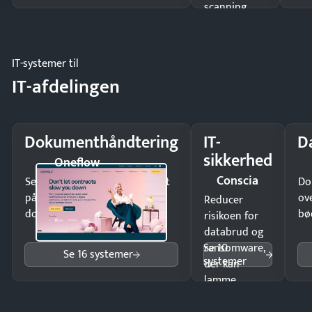
scanning
eller fysisk
møde.
IT-systemer til
IT-afdelingen
Dokumenthåndtering
IT-
D
sikkerhed
Oneflow
Conscia
Send kontrakter til underskrift
Do
på minutter og mist ingen
ov
Reducer
dokumenter.
bø
risikoen for
databrud og
Se 10
ransomware,
Se 16 systemer
systemer
der kan
lamme
driften.