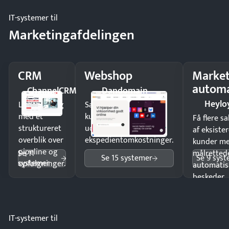
IT-systemer til
Marketingafdelingen
CRM
Webshop
Market
automa
ChannelCRM
Dandomain
Heylo
Luk flere salg
Sælg produkter 24/7 til
med et
kunder i hele landet
Få flere s
struktureret
uden
af eksiste
overblik over
ekspedientomkostninger.
kunder m
pipeline og
Se 11
målrettede
Se 15 systemer
Se 9 sys
systemer
opfølgninger.
automatis
beskeder.
IT-systemer til