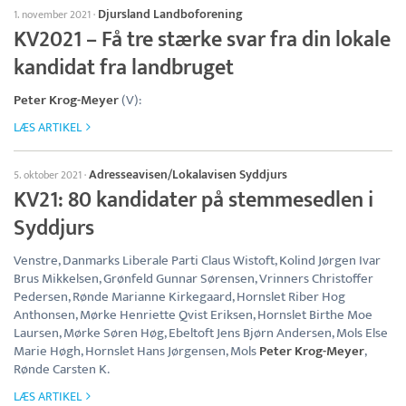
Djursland Landboforening
1. november 2021
·
KV2021 – Få tre stærke svar fra din lokale
kandidat fra landbruget
Peter Krog-Meyer
(V):
LÆS ARTIKEL
Adresseavisen/Lokalavisen Syddjurs
5. oktober 2021
·
KV21: 80 kandidater på stemmesedlen i
Syddjurs
Venstre, Danmarks Liberale Parti Claus Wistoft, Kolind Jørgen Ivar
Brus Mikkelsen, Grønfeld Gunnar Sørensen, Vrinners Christoffer
Pedersen, Rønde Marianne Kirkegaard, Hornslet Riber Hog
Anthonsen, Mørke Henriette Qvist Eriksen, Hornslet Birthe Moe
Laursen, Mørke Søren Høg, Ebeltoft Jens Bjørn Andersen, Mols Else
Marie Høgh, Hornslet Hans Jørgensen, Mols
Peter Krog-Meyer
,
Rønde Carsten K.
LÆS ARTIKEL