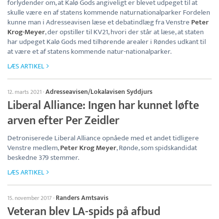
forlydender om, at Kalø Gods angiveligt er blevet udpeget til at
skulle være en af statens kommende naturnationalparker Fordelen
kunne man i Adresseavisen læse et debatindlæg fra Venstre
Peter
Krog-Meyer
, der opstiller til KV21, hvori der står at læse, at staten
har udpeget Kalø Gods med tilhørende arealer i Røndes udkant til
at være et af statens kommende natur-nationalparker.
LÆS ARTIKEL
Adresseavisen/Lokalavisen Syddjurs
12. marts 2021
·
Liberal Alliance: Ingen har kunnet løfte
arven efter Per Zeidler
Detroniserede Liberal Alliance opnåede med et andet tidligere
Venstre medlem,
Peter Krog Meyer
, Rønde, som spidskandidat
beskedne 379 stemmer.
LÆS ARTIKEL
Randers Amtsavis
15. november 2017
·
Veteran blev LA-spids på afbud