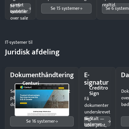
samlet
realtid.
Se 15
Se 15 systemer
Se 6 system
systemer
overblik
over salg
og lager.
IT-systemer til
Juridisk afdeling
Dokumenthåndtering
E-
Da
signatur
Centuri
Creditro
Send kontrakter til underskrift
Dok
Sign
på minutter og mist ingen
ove
Få
dokumenter.
bød
dokumenter
underskrevet
Se 5
digitalt —
Se 16 systemer
systemer
uden print,