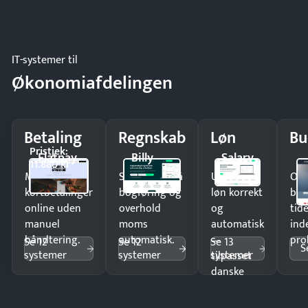
IT-systemer til
Økonomiafdelingen
Betaling
Regnskab
Løn
Bu
Pristjek:
Flatpay
Billy
Salary
11.880 kr
Modtag
Spar timer på
Udbetal
Op
kortbetalinger
bogføring og
løn korrekt
bud
online uden
overhold
og
tide
manuel
moms
automatisk
ind
håndtering.
automatisk.
—
pro
Se 12
Se 12
Se 13
S
systemer
systemer
systemer
tilpasset
danske
regler.