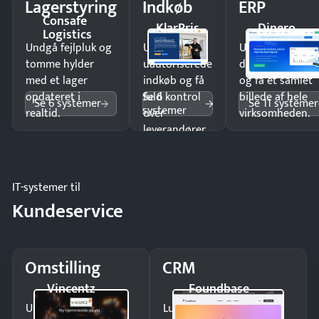
Lagerstyring
Indkøb
ERP
Consafe
KlarPris
Dinero
Logistics
Undgå fejlpluk og
Undgå
Undgå
tomme hylder
uautoriserede
dobbeltindtastn
med et lager
indkøb og få
og få ét samlet
Se 6
opdateret i
fuld kontrol
billede af hele
Se 6 systemer
Se 11 systemer
systemer
realtid.
over
virksomheden.
leverandører
og forbrug.
IT-systemer til
Kundeservice
Omstilling
CRM
Vincentz
Foundbase
Undgå tabte opkald
Luk flere salg med et