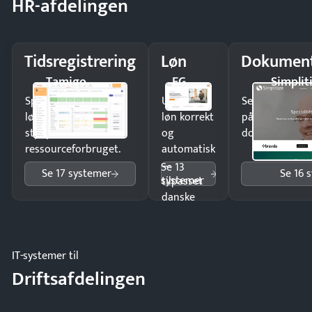
HR-afdelingen
Tidsregistrering
Løn
Dokument
Tamigo
EG
Simplit
Spar tid på
Udbetal
Send kontrakter
lønberegning og få
løn korrekt
på minutter o
styr på
og
dokumenter.
ressourceforbruget.
automatisk
—
Se 13
Se 17 systemer
Se 16 
systemer
tilpasset
danske
regler.
IT-systemer til
Driftsafdelingen