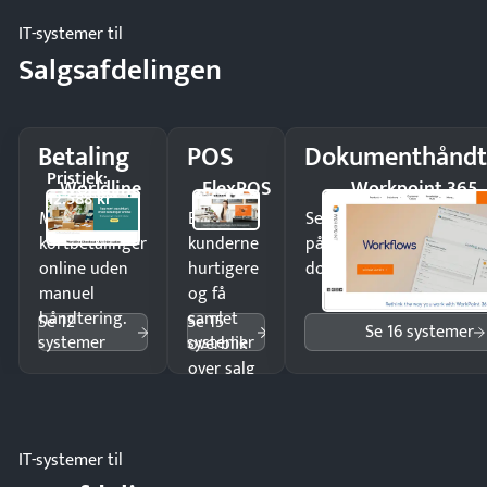
IT-systemer til
Salgsafdelingen
Betaling
POS
Dokumenthåndt
Pristjek:
Worldline
FlexPOS
Workpoint 365
12.588 kr
Modtag
Ekspedér
Send kontrakter til unde
kortbetalinger
kunderne
på minutter og mist ing
online uden
hurtigere
dokumenter.
manuel
og få
håndtering.
samlet
Se 12
Se 15
Se 16 systemer
systemer
systemer
overblik
over salg
og lager.
IT-systemer til