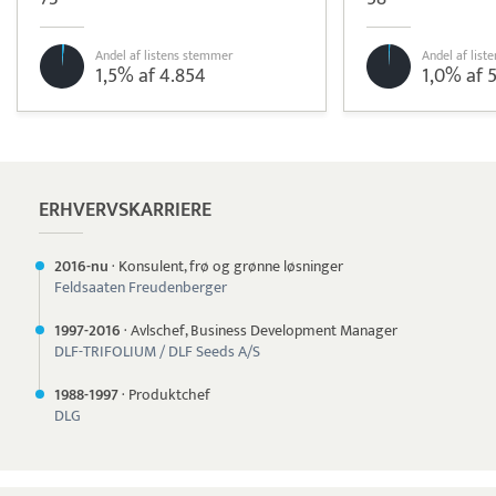
Andel af listens stemmer
Andel af lis
1,5% af 4.854
1,0% af 
Læs mere om systemet
Tamigo
Tidsregistrering
ERHVERVSKARRIERE
2016-nu
·
Konsulent, frø og grønne løsninger
Feldsaaten Freudenberger
1997-
2016
·
Avlschef, Business Development Manager
DLF-TRIFOLIUM / DLF Seeds A/S
1988-
1997
·
Produktchef
DLG