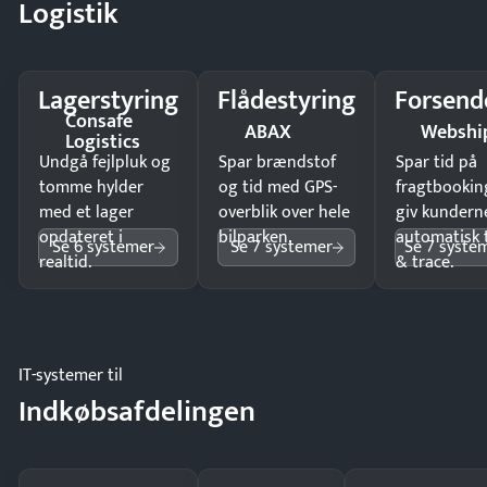
Logistik
Lagerstyring
Flådestyring
Forsend
Consafe
ABAX
Webshi
Logistics
Undgå fejlpluk og
Spar brændstof
Spar tid på
tomme hylder
og tid med GPS-
fragtbookin
med et lager
overblik over hele
giv kundern
opdateret i
bilparken.
automatisk 
Se 6 systemer
Se 7 systemer
Se 7 syste
realtid.
& trace.
IT-systemer til
Indkøbsafdelingen