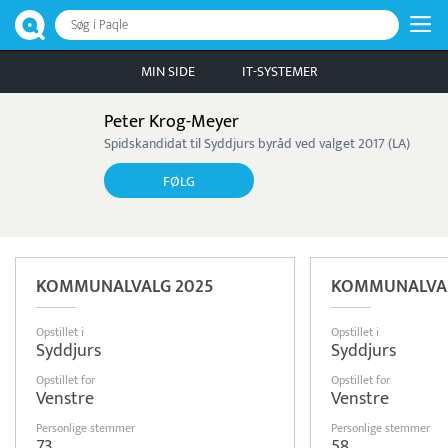
Søg i Paqle
MIN SIDE
IT-SYSTEMER
Peter Krog-Meyer
Spidskandidat til Syddjurs byråd ved valget 2017 (LA)
FØLG
KOMMUNALVALG 2025
KOMMUNALVAL
Opstillet i
Opstillet i
Syddjurs
Syddjurs
Opstillet for
Opstillet for
Venstre
Venstre
Personlige stemmer
Personlige stemmer
73
58