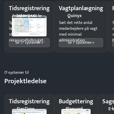
Tidsregistrering
Vagtplanlægning
Intempus
Quinyx
Pristjek: 7.440 kr
Spar tid på
Sæt det rette antal
lønberegning og få
medarbejdere på vagt
styr på
med minimal
ressourceforbruget.
administration.
Se 17 systemer
Se 7 systemer
IT-systemer til
Projektledelse
Tidsregistrering
Budgettering
Sags
DanTime
Planyard
E-