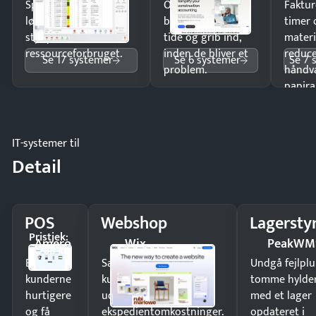
Spar tid på
Opdag
Faktur
lønberegning og få
budgetafvigelser i
timer 
styr på
tide og grib ind,
materi
ressourceforbruget.
inden de bliver et
reduc
Se 17 systemer
Se 6 systemer
Se 7 
problem.
håndv
papira
IT-systemer til
Detail
POS
Webshop
Lagersty
Pristjek:
Amero
Wix
PeakWM
4.788 kr
Ekspedér
Sælg produkter 24/7 til
Undgå fejlplu
kunderne
kunder i hele landet
tomme hylde
hurtigere
uden
med et lager
og få
ekspedientomkostninger.
opdateret i