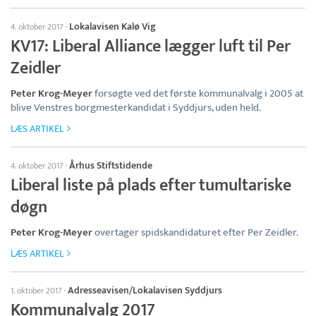
Lokalavisen Kalø Vig
4. oktober 2017
·
KV17: Liberal Alliance lægger luft til Per
Zeidler
Peter Krog-Meyer
forsøgte ved det første kommunalvalg i 2005 at
blive Venstres borgmesterkandidat i Syddjurs, uden held.
LÆS ARTIKEL
Århus Stiftstidende
4. oktober 2017
·
Liberal liste på plads efter tumultariske
døgn
Peter Krog-Meyer
overtager spidskandidaturet efter Per Zeidler.
LÆS ARTIKEL
Adresseavisen/Lokalavisen Syddjurs
1. oktober 2017
·
Kommunalvalg 2017