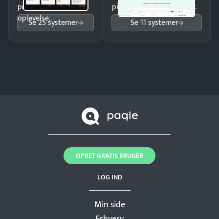
professionel
pipeline og opfølgninger.
oplevelse.
Se 25 systemer
Se 11 systemer
OPRET GRATIS BRUGER
LOG IND
Min side