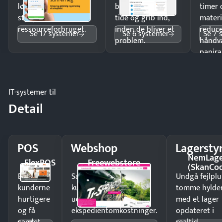
lønberegning og få
budgetafvigelser i
timer 
styr på
tide og grib ind,
materi
ressourceforbruget.
inden de bliver et
reduc
Se 17 systemer
Se 6 systemer
Se 7 
problem.
håndv
papira
IT-systemer til
Detail
POS
Webshop
Lagersty
NemLag
FlexPOS
Freewebstore
(SkanCo
Ekspedér
Sælg produkter 24/7 til
Undgå fejlplu
kunderne
kunder i hele landet
tomme hylde
hurtigere
uden
med et lager
og få
ekspedientomkostninger.
opdateret i