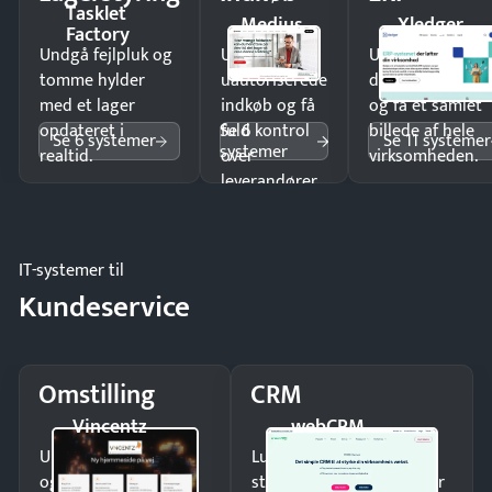
Tasklet
Medius
Xledger
Factory
Undgå fejlpluk og
Undgå
Undgå
tomme hylder
uautoriserede
dobbeltindtastn
med et lager
indkøb og få
og få ét samlet
Se 6
opdateret i
fuld kontrol
billede af hele
Se 6 systemer
Se 11 systemer
systemer
realtid.
over
virksomheden.
leverandører
og forbrug.
IT-systemer til
Kundeservice
Omstilling
CRM
Vincentz
webCRM
Undgå tabte opkald
Luk flere salg med et
og giv kunderne en
struktureret overblik over