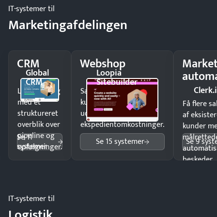
IT-systemer til
Marketingafdelingen
CRM
Webshop
Market
Global
Loopia
automa
CRM
Sitebuilder
Clerk.
Luk flere salg
Sælg produkter 24/7 til
med et
kunder i hele landet
Få flere s
struktureret
uden
af eksiste
overblik over
ekspedientomkostninger.
kunder m
pipeline og
Se 11
målrettede
Se 15 systemer
Se 9 sys
systemer
opfølgninger.
automatis
beskeder.
IT-systemer til
Logistik