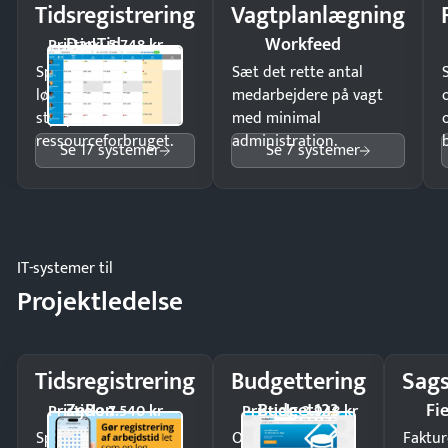
Tidsregistrering
Vagtplanlægning
DanTid
Workfeed
Pristjek: 5.748 kr
Spar tid på
Sæt det rette antal
lønberegning og få
medarbejdere på vagt
styr på
med minimal
ressourceforbruget.
administration.
Se 17 systemer
Se 7 systemer
IT-systemer til
Projektledelse
Tidsregistrering
Budgettering
Sags
ZeBon
Budget123
Fi
Pristjek: 7.540 kr
Pristjek: 3.948 kr
Spar tid på
Opdag
Faktur