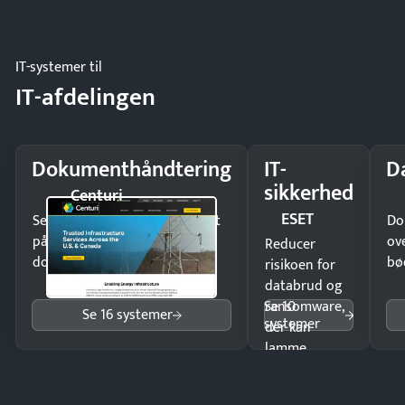
eller fysisk
møde.
IT-systemer til
IT-afdelingen
Dokumenthåndtering
IT-
D
sikkerhed
Centuri
ESET
Send kontrakter til underskrift
Do
på minutter og mist ingen
ov
Reducer
dokumenter.
bø
risikoen for
databrud og
Se 10
ransomware,
Se 16 systemer
systemer
der kan
lamme
driften.