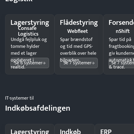
Lagerstyring
Flådestyring
Forsend
Consafe
Webfleet
nShift
Logistics
Undgå fejlpluk og
Spar brændstof
Spar tid på
tomme hylder
og tid med GPS-
fragtbookin
med et lager
overblik over hele
giv kundern
opdateret i
bilparken.
automatisk 
Se 6 systemer
Se 7 systemer
Se 7 syste
realtid.
& trace.
IT-systemer til
Indkøbsafdelingen
Lagerstyring
Indkøb
ERP