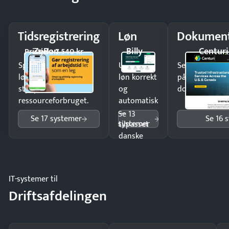
Tidsregistrering
Løn
Dokument
ZeBon
Billy
Centuri
Pristjek: 7.540 kr
Spar tid på
Udbetal
Send kontrakter
lønberegning og få
løn korrekt
på minutter o
styr på
og
dokumenter.
ressourceforbruget.
automatisk
—
Se 13
Se 17 systemer
Se 16 
systemer
tilpasset
danske
regler.
IT-systemer til
Driftsafdelingen