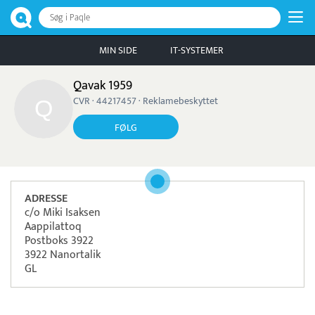
Søg i Paqle
MIN SIDE
IT-SYSTEMER
Qavak 1959
CVR · 44217457 · Reklamebeskyttet
FØLG
ADRESSE
c/o Miki Isaksen
Aappilattoq
Postboks 3922
3922 Nanortalik
GL
Pristjek:
12.588 kr
Se priseksempel
Worldline
Betaling