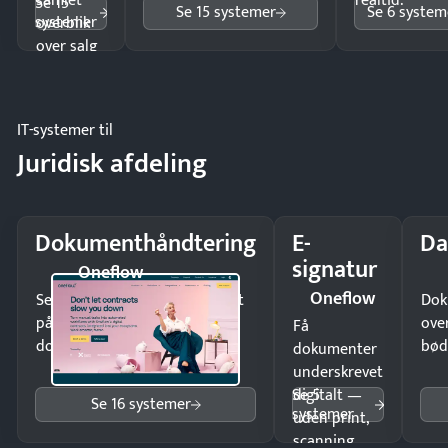
samlet
realtid.
Se 15
Se 15 systemer
Se 6 system
systemer
overblik
over salg
og lager.
IT-systemer til
Juridisk afdeling
Dokumenthåndtering
E-
Da
signatur
Oneflow
Oneflow
Send kontrakter til underskrift
Dok
på minutter og mist ingen
ove
Få
dokumenter.
bød
dokumenter
underskrevet
Se 5
digitalt —
Se 16 systemer
systemer
uden print,
scanning