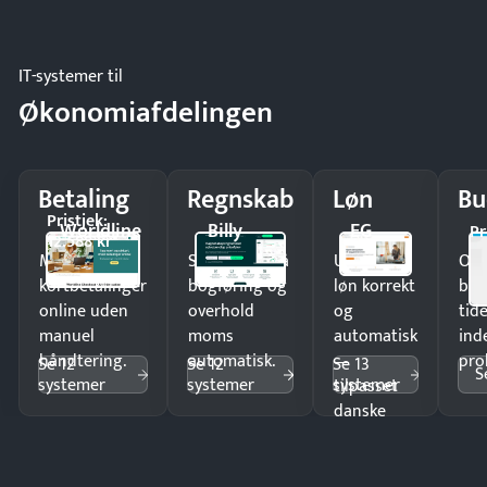
IT-systemer til
Økonomiafdelingen
Betaling
Regnskab
Løn
Bu
Pristjek:
Worldline
Billy
EG
Pr
12.588 kr
Modtag
Spar timer på
Udbetal
Op
kortbetalinger
bogføring og
løn korrekt
bud
online uden
overhold
og
tide
manuel
moms
automatisk
ind
håndtering.
automatisk.
—
pro
Se 12
Se 12
Se 13
S
systemer
systemer
systemer
tilpasset
danske
regler.