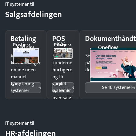
IT-systemer til
Salgsafdelingen
Betaling
POS
Dokumenthåndt
KA-
Pristjek:
Pristjek:
Flatpay
Oneflow
CHING
11.880 kr
4.548 kr
Modtag
Ekspedér
Send kontrakter til unde
kortbetalinger
kunderne
på minutter og mist ing
online uden
hurtigere
dokumenter.
manuel
og få
håndtering.
samlet
Se 12
Se 15
Se 16 systemer
systemer
systemer
overblik
over salg
og lager.
IT-systemer til
HR-afdelingen