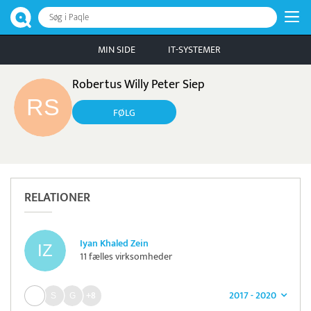
Søg i Paqle
MIN SIDE
IT-SYSTEMER
Robertus Willy Peter Siep
FØLG
RELATIONER
Iyan Khaled Zein
11 fælles virksomheder
2017 - 2020
+8