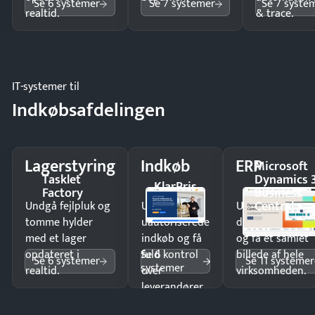
Se 6 systemer
Se 7 systemer
Se 7 syste
realtid.
& trace.
IT-systemer til
Indkøbsafdelingen
Lagerstyring
Indkøb
ERP
Microsoft
Tasklet
Dynamics 
KlarPris
Factory
Business
Central
Undgå fejlpluk og
Undgå
Undgå
tomme hylder
uautoriserede
dobbeltindtastn
med et lager
indkøb og få
og få ét samlet
Se 6
opdateret i
fuld kontrol
billede af hele
Se 6 systemer
Se 11 systemer
systemer
realtid.
over
virksomheden.
leverandører
og forbrug.