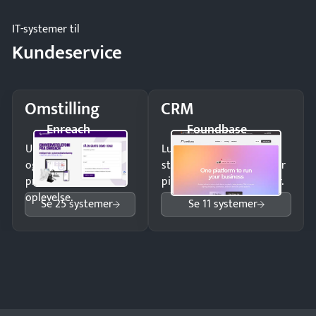
IT-systemer til
Kundeservice
Omstilling
CRM
Enreach
Foundbase
Undgå tabte opkald
Luk flere salg med et
og giv kunderne en
struktureret overblik over
professionel
pipeline og opfølgninger.
oplevelse.
Se 25 systemer
Se 11 systemer