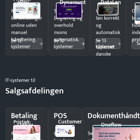
ePay
Dynacount
DataLøn
10.008 kr
Modtag
Spar timer på
Udbetal
Op
kortbetalinger
bogføring og
løn korrekt
bud
online uden
overhold
og
tide
manuel
moms
automatisk
ind
håndtering.
automatisk.
—
pro
Se 12
Se 12
Se 13
S
systemer
systemer
systemer
tilpasset
danske
regler.
IT-systemer til
Salgsafdelingen
Betaling
POS
Dokumenthåndt
Customer
Pristjek:
OnPay
Oneflow
1st
11.208 kr
Modtag
Ekspedér
Send kontrakter til unde