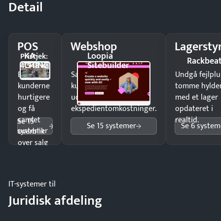
Detail
POS
Webshop
Lagersty
KA-
Loopia
Pristjek:
Rackbea
CHING
Sitebuilder
4.548 kr
Ekspedér
Sælg produkter 24/7 til
Undgå fejlplu
kunderne
kunder i hele landet
tomme hylde
hurtigere
uden
med et lager
og få
ekspedientomkostninger.
opdateret i
samlet
realtid.
Se 15
Se 15 systemer
Se 6 system
systemer
overblik
over salg
og lager.
IT-systemer til
Juridisk afdeling