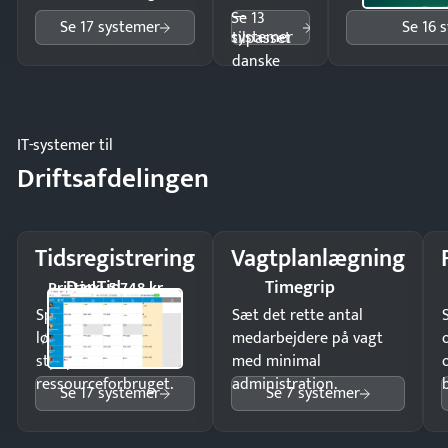
—
Se 13
Se 17 systemer
Se 16 
systemer
tilpasset
danske
regler.
IT-systemer til
Driftsafdelingen
Tidsregistrering
Vagtplanlægning
DanTid
Timegrip
Pristjek: 5.748 kr
Spar tid på
Sæt det rette antal
lønberegning og få
medarbejdere på vagt
styr på
med minimal
ressourceforbruget.
administration.
Se 17 systemer
Se 7 systemer