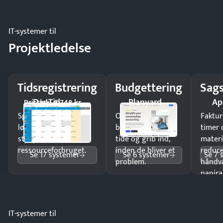
IT-systemer til
Projektledelse
Tidsregistrering
Budgettering
Sags
DanTid
Planyard
Ap
Pristjek: 5.748 kr
Spar tid på
Opdag
Faktur
lønberegning og få
budgetafvigelser i
timer 
styr på
tide og grib ind,
materi
ressourceforbruget.
inden de bliver et
reduc
Se 17 systemer
Se 6 systemer
Se 7 
problem.
håndv
papira
IT-systemer til