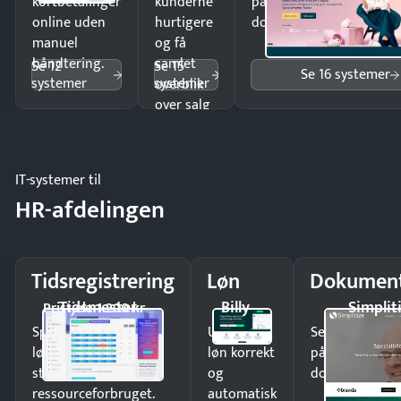
kortbetalinger
kunderne
på minutter og mist ing
online uden
hurtigere
dokumenter.
manuel
og få
håndtering.
samlet
Se 12
Se 15
Se 16 systemer
systemer
systemer
overblik
over salg
og lager.
IT-systemer til
HR-afdelingen
Tidsregistrering
Løn
Dokument
Tidsmester
Billy
Simplit
Pristjek: 1.200 kr
Spar tid på
Udbetal
Send kontrakter
lønberegning og få
løn korrekt
på minutter o
styr på
og
dokumenter.
ressourceforbruget.
automatisk