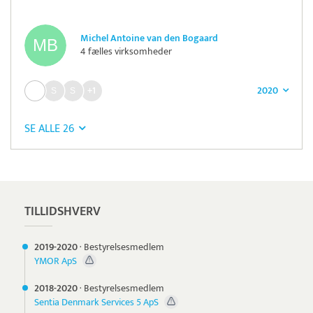
Michel Antoine van den Bogaard
4 fælles virksomheder
2020
+1
SE ALLE 26
Pristjek:
1.200 kr
Se priseksempel
Tidsmester
Tidsregistrering
TILLIDSHVERV
2019-
2020
·
Bestyrelsesmedlem
YMOR ApS
2018-
2020
·
Bestyrelsesmedlem
Sentia Denmark Services 5 ApS