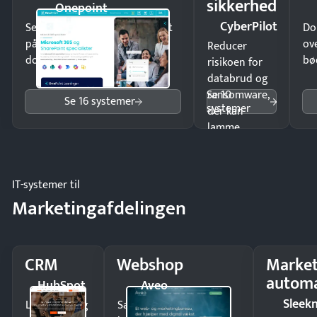
sikkerhed
Onepoint
CyberPilot
Send kontrakter til underskrift
Do
på minutter og mist ingen
ov
Reducer
dokumenter.
bø
risikoen for
databrud og
Se 10
ransomware,
Se 16 systemer
systemer
der kan
lamme
driften.
IT-systemer til
Marketingafdelingen
CRM
Webshop
Market
automa
HubSpot
Aveo
Sleek
Luk flere salg
Sælg produkter 24/7 til