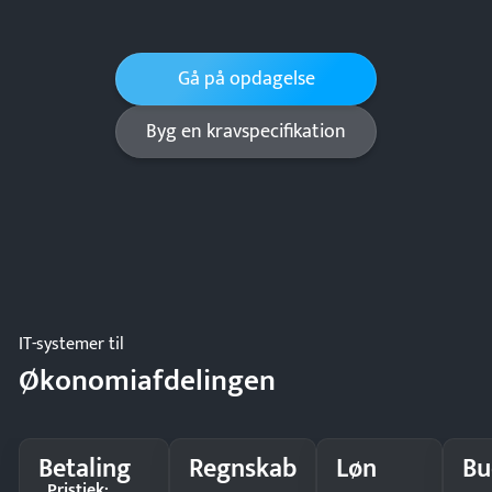
Gå på opdagelse
Byg en kravspecifikation
IT-systemer til
Økonomiafdelingen
Betaling
Regnskab
Løn
Bu
Pristjek: