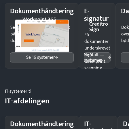
Dokumenthåndtering
E-
Da
signatur
Workpoint 365
Creditro
Send kontrakter til underskrift
Dok
Sign
på minutter og mist ingen
ove
Få
dokumenter.
bød
dokumenter
underskrevet
Se 5
digitalt —
Se 16 systemer
systemer
uden print,
scanning
eller fysisk
møde.
IT-systemer til
IT-afdelingen
Dokumenthåndtering
IT-
D