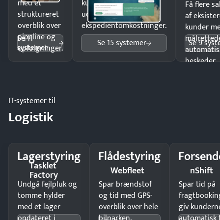
med et
kunder i hele landet
Få flere s
struktureret
uden
af eksiste
overblik over
ekspedientomkostninger.
kunder m
pipeline og
Se 11
målrettede
Se 15 systemer
Se 9 sys
systemer
opfølgninger.
automatis
beskeder.
IT-systemer til
Logistik
Lagerstyring
Flådestyring
Forsend
Tasklet
Webfleet
nShift
Factory
Undgå fejlpluk og
Spar brændstof
Spar tid på
tomme hylder
og tid med GPS-
fragtbookin
med et lager
overblik over hele
giv kundern
opdateret i
bilparken.
automatisk 