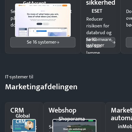
sikkerhed
GetAccept
ESET
Send kontrakter til underskrift
Do
på minutter og mist ingen
ov
Reducer
dokumenter.
bø
risikoen for
databrud og
Se 10
ransomware,
Se 16 systemer
systemer
der kan
lamme
driften.
IT-systemer til
Marketingafdelingen
CRM
Webshop
Market
Global
automa
Shoporama
CRM
inMob
Luk flere salg
Sælg produkter 24/7 til