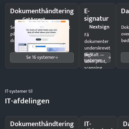
Dokumenthåndtering
E-
Da
signatur
GetAccept
Nextsign
Send kontrakter til underskrift
Dok
på minutter og mist ingen
ove
Få
dokumenter.
bød
dokumenter
underskrevet
Se 5
digitalt —
Se 16 systemer
systemer
uden print,
scanning
eller fysisk
møde.
IT-systemer til
IT-afdelingen
Dokumenthåndtering
IT-
D