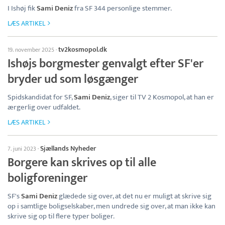
I Ishøj fik
Sami Deniz
fra SF 344 personlige stemmer.
LÆS ARTIKEL
tv2kosmopol.dk
19. november 2025
·
Ishøjs borgmester genvalgt efter SF'er
bryder ud som løsgænger
Spidskandidat for SF,
Sami Deniz
, siger til TV 2 Kosmopol, at han er
ærgerlig over udfaldet.
LÆS ARTIKEL
Sjællands Nyheder
7. juni 2023
·
Borgere kan skrives op til alle
boligforeninger
SF's
Sami Deniz
glædede sig over, at det nu er muligt at skrive sig
op i samtlige boligselskaber, men undrede sig over, at man ikke kan
skrive sig op til flere typer boliger.