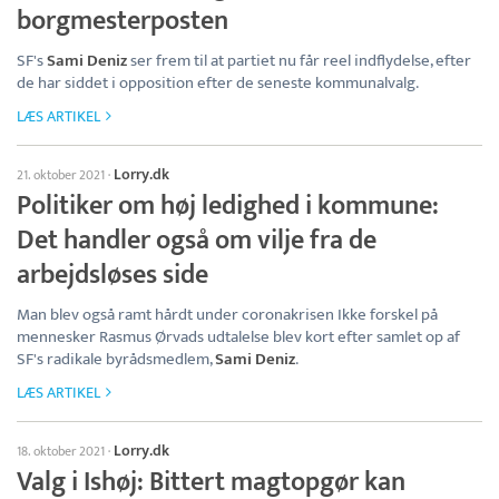
borgmesterposten
SF's
Sami Deniz
ser frem til at partiet nu får reel indflydelse, efter
de har siddet i opposition efter de seneste kommunalvalg.
LÆS ARTIKEL
Lorry.dk
21. oktober 2021
·
Politiker om høj ledighed i kommune:
Det handler også om vilje fra de
arbejdsløses side
Man blev også ramt hårdt under coronakrisen Ikke forskel på
mennesker Rasmus Ørvads udtalelse blev kort efter samlet op af
SF's radikale byrådsmedlem,
Sami Deniz
.
LÆS ARTIKEL
Lorry.dk
18. oktober 2021
·
Valg i Ishøj: Bittert magtopgør kan