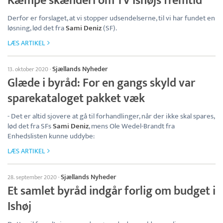
Kæmpe skænderi om TV Ishøjs fremtid
Derfor er forslaget, at vi stopper udsendelserne, til vi har fundet en
løsning, lød det fra
Sami Deniz
(SF).
LÆS ARTIKEL
Sjællands Nyheder
13. oktober 2020
·
Glæde i byråd: For en gangs skyld var
sparekataloget pakket væk
- Det er altid sjovere at gå til forhandlinger, når der ikke skal spares,
lød det fra SFs
Sami Deniz
, mens Ole Wedel-Brandt fra
Enhedslisten kunne uddybe:
LÆS ARTIKEL
Sjællands Nyheder
28. september 2020
·
Et samlet byråd indgår forlig om budget i
Ishøj