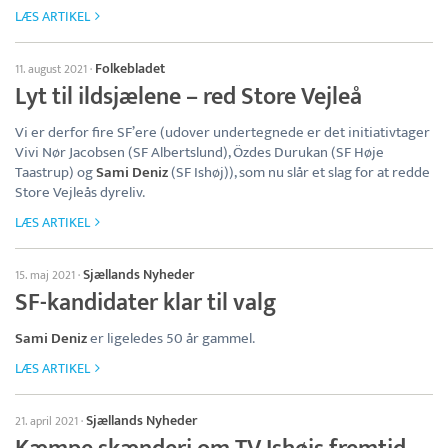
LÆS ARTIKEL
Folkebladet
11. august 2021
·
Lyt til ildsjælene – red Store Vejleå
Vi er derfor fire SF’ere (udover undertegnede er det initiativtager
Vivi Nør Jacobsen (SF Albertslund), Özdes Durukan (SF Høje
Taastrup) og
Sami Deniz
(SF Ishøj)), som nu slår et slag for at redde
Store Vejleås dyreliv.
LÆS ARTIKEL
Sjællands Nyheder
15. maj 2021
·
SF-kandidater klar til valg
Sami Deniz
er ligeledes 50 år gammel.
LÆS ARTIKEL
Sjællands Nyheder
21. april 2021
·