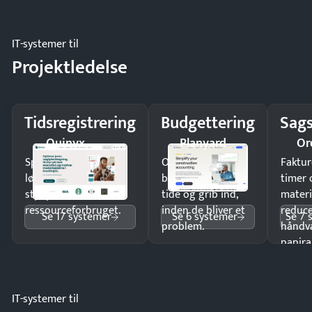
IT-systemer til
Projektledelse
Tidsregistrering
Budgettering
Sags
Quinyx
Planyard
Or
Spar tid på
Opdag
Faktur
lønberegning og få
budgetafvigelser i
timer 
styr på
tide og grib ind,
materi
ressourceforbruget.
inden de bliver et
reduc
Se 17 systemer
Se 6 systemer
Se 7 
problem.
håndv
papira
IT-systemer til