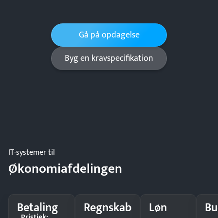
Gå på opdagelse
Byg en kravspecifikation
IT-systemer til
Økonomiafdelingen
Betaling
Regnskab
Løn
Bu
Pristjek: