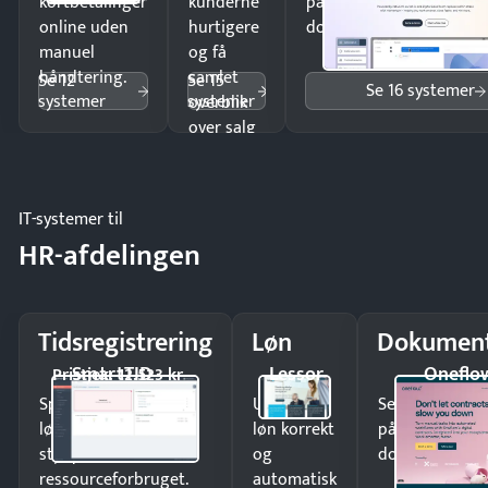
kortbetalinger
kunderne
på minutter og mist ing
online uden
hurtigere
dokumenter.
manuel
og få
håndtering.
samlet
Se 12
Se 15
Se 16 systemer
systemer
systemer
overblik
over salg
og lager.
IT-systemer til
HR-afdelingen
Tidsregistrering
Løn
Dokument
SmartTID
Lessor
Oneflo
Pristjek: 12.523 kr
Spar tid på
Udbetal
Send kontrakter
lønberegning og få
løn korrekt
på minutter o
styr på
og
dokumenter.
ressourceforbruget.
automatisk