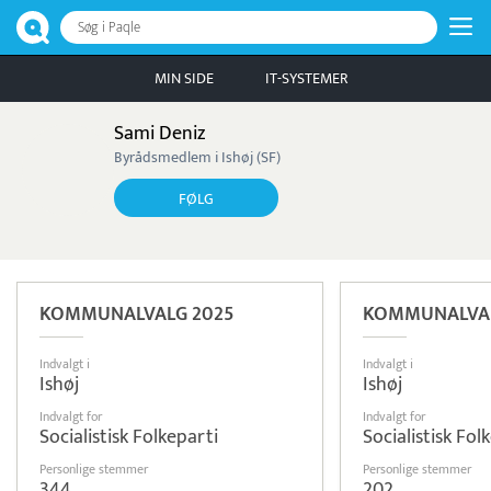
Søg i Paqle
MIN SIDE
IT-SYSTEMER
Sami Deniz
Byrådsmedlem i Ishøj (SF)
FØLG
KOMMUNALVALG 2025
KOMMUNALVAL
Indvalgt i
Indvalgt i
Ishøj
Ishøj
Indvalgt for
Indvalgt for
Socialistisk Folkeparti
Socialistisk Fol
Personlige stemmer
Personlige stemmer
344
202