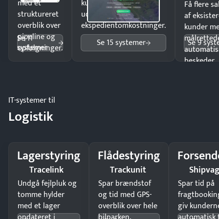
med et
kunder i hele landet
Få flere s
struktureret
uden
af eksiste
overblik over
ekspedientomkostninger.
kunder m
pipeline og
Se 11
målrettede
Se 15 systemer
Se 9 sys
systemer
opfølgninger.
automatis
beskeder.
IT-systemer til
Logistik
Lagerstyring
Flådestyring
Forsend
Tracelink
Trackunit
Shipva
Undgå fejlpluk og
Spar brændstof
Spar tid på
tomme hylder
og tid med GPS-
fragtbookin
med et lager
overblik over hele
giv kundern
opdateret i
bilparken.
automatisk 