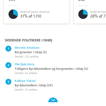
Andel af listens stemmer
Andel af lis
31% af 1.110
28% af 7
Pristjek:
8.460 kr
Se priseksempel
Scanpay
Betaling
SIDDENDE POLITIKERE I ISHØJ
Merete Amdisen
1
Borgmester i Ishøj (S)
Omtalt i 222 artikler.
Ole Bjørstorp
2
Tidligere Byrådsmedlem og borgmester i Ishøj (S)
Omtalt i 33 artikler.
Kalbiye Yüksel
3
Byrådsmedlem i Ishøj (SF)
Omtalt i 27 artikler.