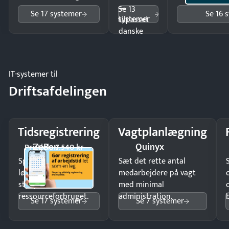
—
Se 13
Se 17 systemer
Se 16 
systemer
tilpasset
danske
regler.
IT-systemer til
Driftsafdelingen
Tidsregistrering
Vagtplanlægning
ZeBon
Quinyx
Pristjek: 7.540 kr
Spar tid på
Sæt det rette antal
lønberegning og få
medarbejdere på vagt
styr på
med minimal
ressourceforbruget.
administration.
Se 17 systemer
Se 7 systemer