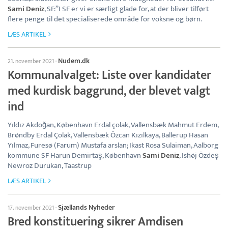
Sami Deniz
, SF:”I SF er vi er særligt glade for, at der bliver tilført
flere penge til det specialiserede område for voksne og børn.
LÆS ARTIKEL
Nudem.dk
21. november 2021
·
Kommunalvalget: Liste over kandidater
med kurdisk baggrund, der blevet valgt
ind
Yıldız Akdoğan, København Erdal çolak, Vallensbæk Mahmut Erdem,
Brøndby Erdal Çolak, Vallensbæk Özcan Kızılkaya, Ballerup Hasan
Yılmaz, Furesø (Farum) Mustafa arslan; Ikast Rosa Sulaiman, Aalborg
kommune SF Harun Demirtaş, København
Sami Deniz
, Ishøj Özdeş
Newroz Durukan, Taastrup
LÆS ARTIKEL
Sjællands Nyheder
17. november 2021
·
Bred konstituering sikrer Amdisen