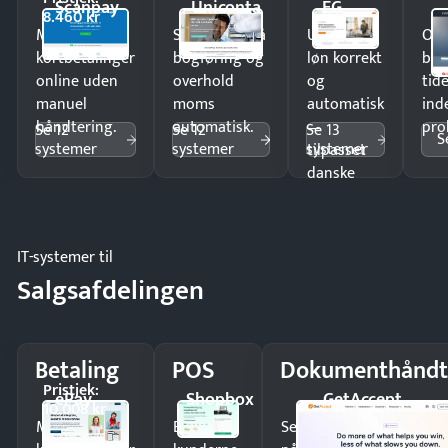
Scanpay
Uniconta
EG
8.460 kr
Modtag
Spar timer på
Udbetal
Op
kortbetalinger
bogføring og
løn korrekt
bud
online uden
overhold
og
tide
manuel
moms
automatisk
ind
håndtering.
automatisk.
—
pro
Se 12
Se 12
Se 13
S
systemer
systemer
systemer
tilpasset
danske
regler.
IT-systemer til
Salgsafdelingen
Betaling
POS
Dokumenthåndt
Pristjek:
ePay
Shopbox
GetAccept
10.008 kr
Modtag
Ekspedér
Send kontrakter til unde