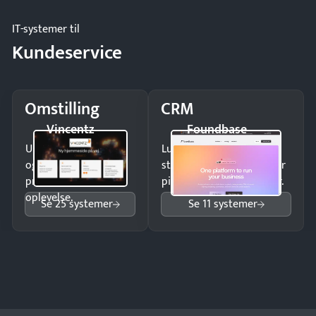
IT-systemer til
Kundeservice
Omstilling
CRM
Vincentz
Foundbase
Undgå tabte opkald
Luk flere salg med et
og giv kunderne en
struktureret overblik over
professionel
pipeline og opfølgninger.
oplevelse.
Se 25 systemer
Se 11 systemer