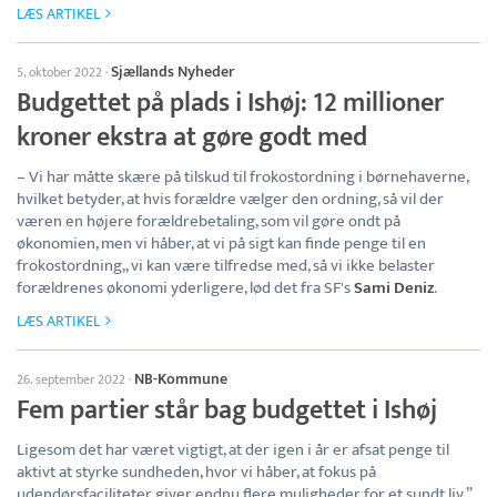
LÆS ARTIKEL
Sjællands Nyheder
5. oktober 2022
·
Budgettet på plads i Ishøj: 12 millioner
kroner ekstra at gøre godt med
– Vi har måtte skære på tilskud til frokostordning i børnehaverne,
hvilket betyder, at hvis forældre vælger den ordning, så vil der
væren en højere forældrebetaling, som vil gøre ondt på
økonomien, men vi håber, at vi på sigt kan finde penge til en
frokostordning,, vi kan være tilfredse med, så vi ikke belaster
forældrenes økonomi yderligere, lød det fra SF's
Sami Deniz
.
LÆS ARTIKEL
NB-Kommune
26. september 2022
·
Fem partier står bag budgettet i Ishøj
Ligesom det har været vigtigt, at der igen i år er afsat penge til
aktivt at styrke sundheden, hvor vi håber, at fokus på
udendørsfaciliteter giver endnu flere muligheder for et sundt liv.”