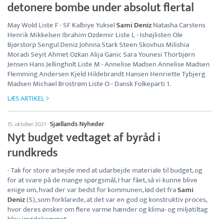
detonere bombe under absolut flertal
May Wold Liste F - SF Kalbiye Yuksel
Sami Deniz
Natasha Carstens
Henrik Mikkelsen Ibrahim Ozdemir Liste L - Ishøjlisten Ole
Bjørstorp Sengul Deniz Johnna Stark Steen Skovhus Milishia
Moradi Seyit Ahmet Ozkan Alija Ganic Sara Younesi Thorbjørn
Jensen Hans Jellingholt Liste M - Annelise Madsen Annelise Madsen
Flemming Andersen Kjeld Hildebrandt Hansen Henriette Tybjerg
Madsen Michael Brostrøm Liste O - Dansk Folkeparti 1.
LÆS ARTIKEL
Sjællands Nyheder
15. oktober 2021
·
Nyt budget vedtaget af byråd i
rundkreds
- Tak for store arbejde med at udarbejde materiale til budget, og
for at svare på de mange spørgsmål, I har fået, så vi kunne blive
enige om, hvad der var bedst for kommunen, lød det fra
Sami
Deniz
(S), som forklarede, at det var en god og konstruktiv proces,
hvor deres ønsker om flere varme hænder og klima- og miljøtiltag