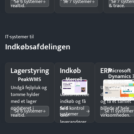
Se 6 systemer
Se 7 systemer
Se 7 syste
realtid.
& trace.
IT-systemer til
Indkøbsafdelingen
Lagerstyring
Indkøb
ERP
Microsoft
Dynamics 
PeakWMS
Mercell
Business
Central
Undgå fejlpluk og
Undgå
Undgå
tomme hylder
uautoriserede
dobbeltindtastn
med et lager
indkøb og få
og få ét samlet
Se 6
opdateret i
fuld kontrol
billede af hele
Se 6 systemer
Se 11 systemer
systemer
realtid.
over
virksomheden.
leverandører
og forbrug.