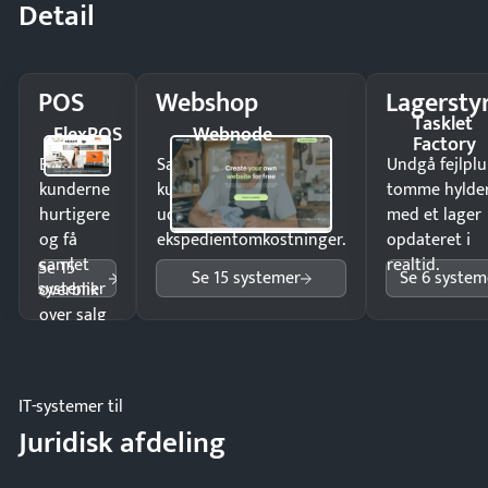
Detail
POS
Webshop
Lagersty
Tasklet
FlexPOS
Webnode
Factory
Ekspedér
Sælg produkter 24/7 til
Undgå fejlplu
kunderne
kunder i hele landet
tomme hylde
hurtigere
uden
med et lager
og få
ekspedientomkostninger.
opdateret i
samlet
realtid.
Se 15
Se 15 systemer
Se 6 system
systemer
overblik
over salg
og lager.
IT-systemer til
Juridisk afdeling