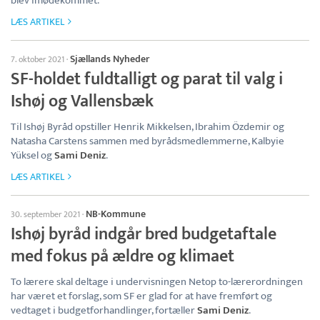
blev imødekommet.
LÆS ARTIKEL
Sjællands Nyheder
7. oktober 2021
·
SF-holdet fuldtalligt og parat til valg i
Ishøj og Vallensbæk
Til Ishøj Byråd opstiller Henrik Mikkelsen, Ibrahim Özdemir og
Natasha Carstens sammen med byrådsmedlemmerne, Kalbyie
Yüksel og
Sami Deniz
.
LÆS ARTIKEL
NB-Kommune
30. september 2021
·
Ishøj byråd indgår bred budgetaftale
med fokus på ældre og klimaet
To lærere skal deltage i undervisningen Netop to-lærerordningen
har været et forslag, som SF er glad for at have fremført og
vedtaget i budgetforhandlinger, fortæller
Sami Deniz
.