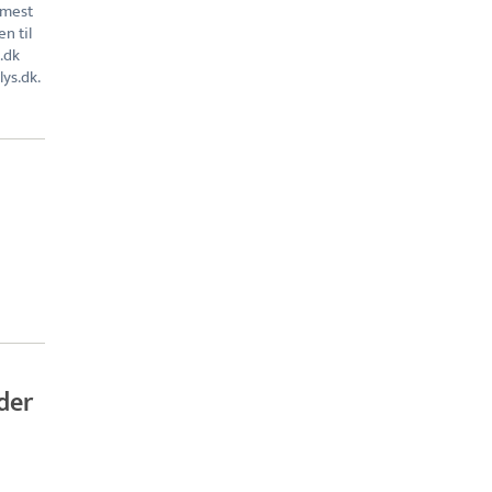
 mest
n til
.dk
ys.dk.
der