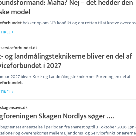
bundsformand: Mafia? Nej – det hedder den
ske model
ceforbundet
bakker op om 3F’s konflikt og om retten til at kræve overen
TIKEL
serviceforbundet.dk
·
- og landmålingsteknikerne bliver en del af
viceforbundet i 2027
 januar 2027 bliver Kort- og Landmålingsteknikernes Forening en del af
ceforbundet
.
TIKEL
skagensavis.dk
igforeningen Skagen Nordlys søger ….
sbegrænset ansættelse i perioden fra snarest og til 31. oktober 2026 Løn 
ikationer og overenskomst mellem Ejendoms- og Servicefunktionærerne