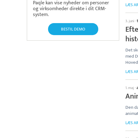
Paqle kan vise nyheder om personer
LÆS AR
og virksomheder direkte i dit CRM-
system.
3. juni
·
Efte
BESTIL DEMO
his
Det sk
med Da
Hovedo
LÆS AR
1. maj
·
Ani
Den da
animat
LÆS AR