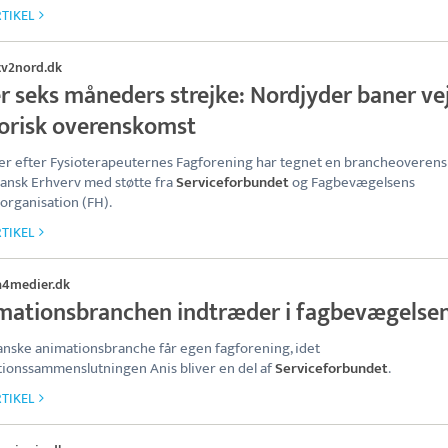
TIKEL
tv2nord.dk
r seks måneders strejke: Nordjyder baner vej
torisk overenskomst
er efter Fysioterapeuternes Fagforening har tegnet en brancheoveren
nsk Erhverv med støtte fra
Serviceforbundet
og Fagbevægelsens
rganisation (FH).
TIKEL
a4medier.dk
mationsbranchen indtræder i fagbevægelse
nske animationsbranche får egen fagforening, idet
ionssammenslutningen Anis bliver en del af
Serviceforbundet
.
TIKEL