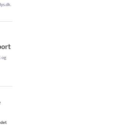
ys.dk.
port
t og
e
ndet