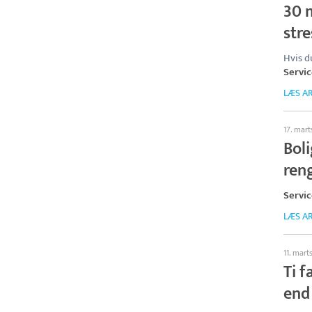
30 
str
Hvis d
Servi
LÆS AR
17. mart
Bol
ren
Servi
LÆS AR
11. mart
Ti 
end