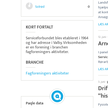
Lands
Solrød
0
hjælps
at kon
Ansøgn
LÆS AR
KORT FORTALT
12. juni
·
Serviceforbundet blev etableret i 1964
Arn
og har adresse i Valby. Virksomheden
er en forening i branchen
fagforeningers aktiviteter.
I pane
Servi
BRANCHE
Rørar
LÆS AR
Fagforeningers aktiviteter
3. juni
·
Dri
“hi
Paqle data
Fysiot