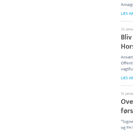
Ansøgn
LÆS AR
23. janu
Bliv
Hor
Ansætt
Offent
vagtfu
LÆS AR
13. janu
Ove
førs
“Signe
og FH 