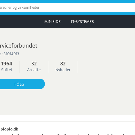
personer og virksomheder
MIN SIDE
IT-SYSTEMER
rviceforbundet
 · 31014913
1964
32
82
Stiftet
Ansatte
Nyheder
FØLG
piopio.dk
·