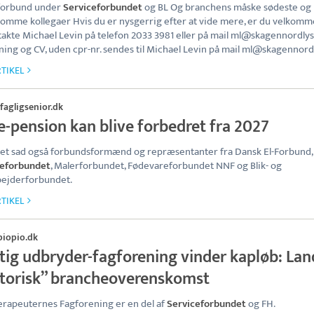
forbund under
Serviceforbundet
og BL Og branchens måske sødeste og
omme kollegaer Hvis du er nysgerrig efter at vide mere, er du velkomme
takte Michael Levin på telefon 2033 3981 eller på mail ml@skagennordlys
ing og CV, uden cpr-nr. sendes til Michael Levin på mail ml@skagennordl
TIKEL
fagligsenior.dk
e-pension kan blive forbedret fra 2027
let sad også forbundsformænd og repræsentanter fra Dansk El-Forbund,
ceforbundet
, Malerforbundet, Fødevareforbundet NNF og Blik- og
bejderforbundet.
TIKEL
piopio.dk
ftig udbryder-fagforening vinder kapløb: Lan
storisk” brancheoverenskomst
erapeuternes Fagforening er en del af
Serviceforbundet
og FH.