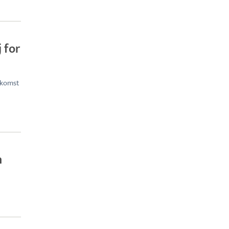
 for
skomst
n