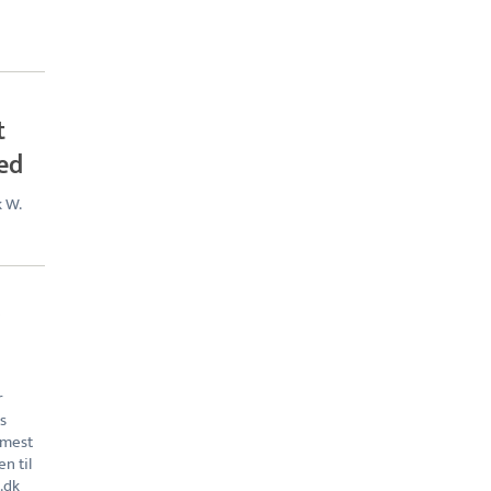
t
hed
k W.
r
s
 mest
n til
.dk