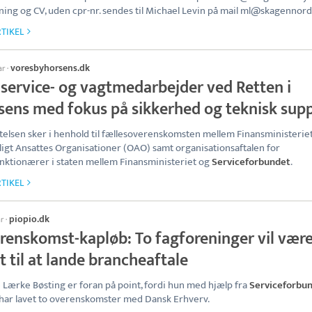
ing og CV, uden cpr-nr. sendes til Michael Levin på mail ml@skagennordl
TIKEL
voresbyhorsens.dk
ar
·
 service- og vagtmedarbejder ved Retten i
sens med fokus på sikkerhed og teknisk sup
elsen sker i henhold til fællesoverenskomsten mellem Finansministerie
ligt Ansattes Organisationer (OAO) samt organisationsaftalen for
nktionærer i staten mellem Finansministeriet og
Serviceforbundet
.
TIKEL
piopio.dk
ar
·
renskomst-kapløb: To fagforeninger vil vær
t til at lande brancheaftale
 Lærke Bøsting er foran på point, fordi hun med hjælp fra
Serviceforbu
har lavet to overenskomster med Dansk Erhverv.