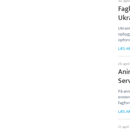
30. april
Fag
Ukr
Ukrain
opbyg
opford
LÆS AR
29. april
Ani
Ser
På an
enstem
fagfor
LÆS AR
21. april