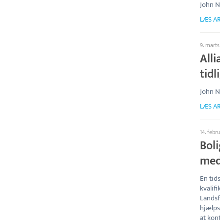
John N
LÆS AR
9. marts
All
tid
John N
LÆS AR
14. febr
Bol
med
En tid
kvalif
Lands
hjælps
at kon