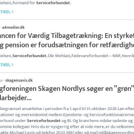
ielsen, formand for
Serviceforbundet
.
TIKEL
a4medier.dk
·
iancen for Værdig Tilbagetrækning: En styrke
lig pension er forudsætningen for retfærdig
ielsen,
Serviceforbundet
, Ole Wehlast, Fødevareforbundet – NNF, Henri
TIKEL
skagensavis.dk
uar
·
igforeningen Skagen Nordlys søger en ”grøn”
arbejder…
sbegrænset ansættelse i perioden fra 1. april til 31. oktober 2026 Løn efte
ikationer og overenskomst mellem Ejendoms- og Servicefunktionærerne
forbund under
Serviceforbundet
og BL Og branchens måske sødeste og
omme kollegaer Hvis du er nysgerrig efter at vide mere, er du velkomme
takte Michael Levin på telefon 2033 3981 eller på mail ml@skagennordlys