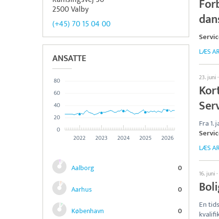
For
2500 Valby
dan
(+45) 70 15 04 00
Servi
LÆS AR
ANSATTE
23. juni
80
Kort
60
Ser
40
20
Fra 1.
0
Servi
2022
2023
2024
2025
2026
LÆS AR
Aalborg
0
16. juni
·
Bol
Aarhus
0
En tid
København
0
kvalif