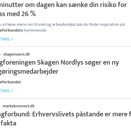
minutter om dagen kan sænke din risiko for
ess med 26 %
u vil læse mere om trivsel og arbejdsmiljø, kan du finde inspiration på
ceforbundets
hjemmeside
TIKEL
skagensavis.dk
s
·
igforeningen Skagen Nordlys søger en ny
gøringsmedarbejder
ceforbundet
TIKEL
marketconnect.dk
s
·
fagforbund: Erhvervslivets påstande er mere 
 fakta