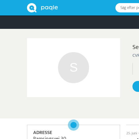
Søg efter 
Se
CVR
ADRESSE
25. juni
Ramsingsvej 30