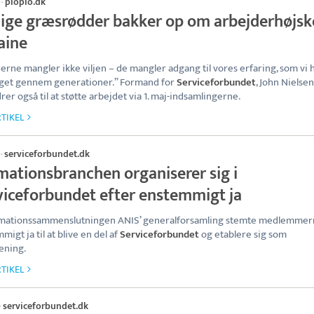
piopio.dk
·
lige græsrødder bakker op om arbejderhøjsko
aine
erne mangler ikke viljen – de mangler adgang til vores erfaring, som vi 
get gennem generationer.” Formand for
Serviceforbundet
, John Nielsen
rer også til at støtte arbejdet via 1. maj-indsamlingerne.
TIKEL
serviceforbundet.dk
·
mationsbranchen organiserer sig i
viceforbundet efter enstemmigt ja
imationssammenslutningen ANIS’ generalforsamling stemte medlemme
migt ja til at blive en del af
Serviceforbundet
og etablere sig som
ening.
TIKEL
serviceforbundet.dk
·