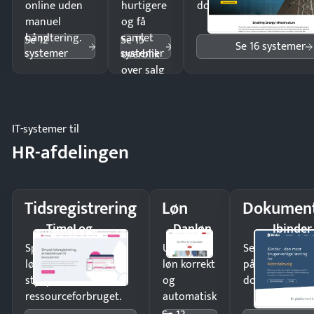
online uden
hurtigere
dokumenter.
manuel
og få
håndtering.
samlet
Se 12
Se 15
Se 16 systemer
systemer
systemer
overblik
over salg
og lager.
IT-systemer til
HR-afdelingen
Tidsregistrering
Løn
Dokument
TimeLog
Danløn
Ibinder
Spar tid på
Udbetal
Send kontrakter
lønberegning og få
løn korrekt
på minutter o
styr på
og
dokumenter.
ressourceforbruget.
automatisk
—