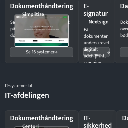
Dokumenthåndtering
E-
Da
signatur
Simplitize
Nextsign
Send kontrakter til underskrift
Dok
på minutter og mist ingen
ove
Få
dokumenter.
bød
dokumenter
underskrevet
Se 5
digitalt —
Se 16 systemer
systemer
uden print,
scanning
eller fysisk
møde.
IT-systemer til
IT-afdelingen
Dokumenthåndtering
IT-
D
sikkerhed
Centuri