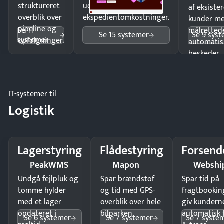
struktureret
uden
af eksiste
overblik over
ekspedientomkostninger.
kunder m
pipeline og
Se 11
målrettede
Se 15 systemer
Se 9 sys
systemer
opfølgninger.
automatis
beskeder.
IT-systemer til
Logistik
Lagerstyring
Flådestyring
Forsend
PeakWMS
Mapon
Webshi
Undgå fejlpluk og
Spar brændstof
Spar tid på
tomme hylder
og tid med GPS-
fragtbookin
med et lager
overblik over hele
giv kundern
opdateret i
bilparken.
automatisk 
Se 6 systemer
Se 7 systemer
Se 7 syste