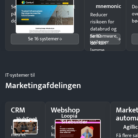
mnemonic
Send kontrakter til underskrift
Do
på minutter og mist ingen
ov
Reducer
dokumenter.
bø
risikoen for
databrud og
Se 10
ransomware,
Se 16 systemer
systemer
der kan
lamme
driften.
IT-systemer til
Marketingafdelingen
CRM
Webshop
Market
Loopia
automa
HubSpot
Sitebuilder
Agillic
Luk flere salg
Sælg produkter 24/7 til
med et
kunder i hele landet
Få flere s