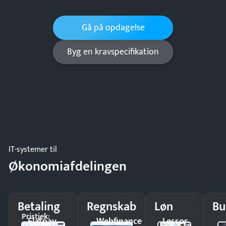
Gå på opdagelse
Byg en kravspecifikation
IT-systemer til
Økonomiafdelingen
Betaling
Regnskab
Løn
Bu
Pristjek:
Flatpay
Webfinance
Lessor