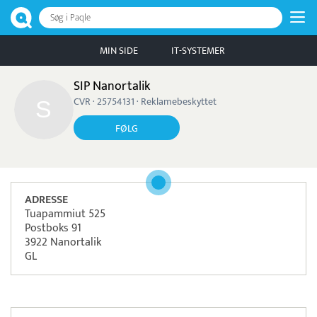
Søg i Paqle
MIN SIDE
IT-SYSTEMER
SIP Nanortalik
CVR · 25754131 · Reklamebeskyttet
FØLG
ADRESSE
Tuapammiut 525
Postboks 91
3922 Nanortalik
GL
Læs mere om systemet
TimeLog
Tidsregistrering