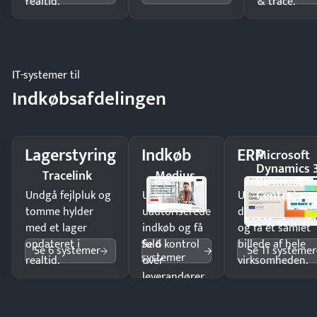
realtid.
& trace.
IT-systemer til
Indkøbsafdelingen
Lagerstyring
Indkøb
ERP
Microsoft
Dynamics 
Tracelink
Medius
Business
Central
Undgå fejlpluk og
Undgå
Undgå
tomme hylder
uautoriserede
dobbeltindtastn
med et lager
indkøb og få
og få ét samlet
Se 6
opdateret i
fuld kontrol
billede af hele
Se 6 systemer
Se 11 systemer
systemer
realtid.
over
virksomheden.
leverandører
og forbrug.