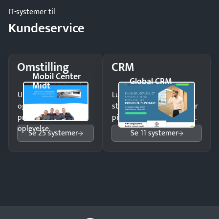
IT-systemer til
Kundeservice
Omstilling
CRM
Mobil Center
Global CRM
Midt
Undgå tabte opkald
Luk flere salg med et
og giv kunderne en
struktureret overblik over
professionel
pipeline og opfølgninger.
oplevelse.
Se 25 systemer
Se 11 systemer