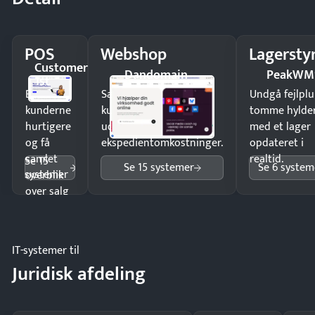
POS
Webshop
Lagersty
Customer
Dandomain
PeakWM
1st
Ekspedér
Sælg produkter 24/7 til
Undgå fejlplu
kunderne
kunder i hele landet
tomme hylde
hurtigere
uden
med et lager
og få
ekspedientomkostninger.
opdateret i
samlet
realtid.
Se 15
Se 15 systemer
Se 6 system
systemer
overblik
over salg
og lager.
IT-systemer til
Juridisk afdeling