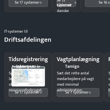
Se 13
Se 17 systemer
Se 16 
systemer
tilpasset
danske
regler.
IT-systemer til
Driftsafdelingen
Tidsregistrering
Vagtplanlægning
Intempus
Tamigo
Pristjek: 7.440 kr
Spar tid på
Sæt det rette antal
lønberegning og få
medarbejdere på vagt
styr på
med minimal
ressourceforbruget.
administration.
Se 17 systemer
Se 7 systemer