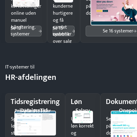
kortbetalinger
kunderne
på minutter og mist ing
online uden
hurtigere
dokumenter.
manuel
og få
håndtering.
samlet
Se 12
Se 15
Se 16 systemer
systemer
systemer
overblik
over salg
og lager.
IT-systemer til
HR-afdelingen
Tidsregistrering
Løn
Dokument
Dataløn Tid
Salary
Onepoi
Pristjek: 11.535 kr
Spar tid på
Udbetal
Send kontrakter
lønberegning og få
løn korrekt
på minutter o
styr på
og
dokumenter.