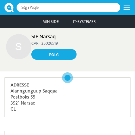
Søg i Paqle
MIN SIDE
IT-SYSTEMER
SIP Narsaq
CVR · 25026519
FØLG
ADRESSE
Alanngunguup Saqqaa
Postboks 55
3921 Narsaq
GL
Pristjek:
10.008 kr
Se priseksempel
ePay
Betaling