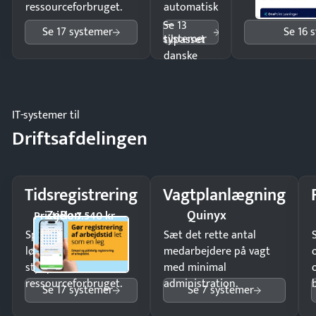
ressourceforbruget.
automatisk
—
Se 13
Se 17 systemer
Se 16 
systemer
tilpasset
danske
regler.
IT-systemer til
Driftsafdelingen
Tidsregistrering
Vagtplanlægning
ZeBon
Quinyx
Pristjek: 7.540 kr
Spar tid på
Sæt det rette antal
lønberegning og få
medarbejdere på vagt
styr på
med minimal
ressourceforbruget.
administration.
Se 17 systemer
Se 7 systemer