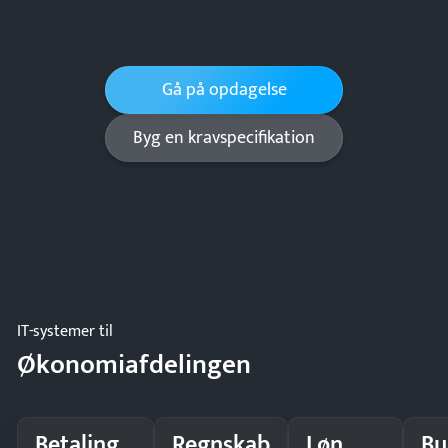
Gå på opdagelse
Byg en kravspecifikation
IT-systemer til
Økonomiafdelingen
Betaling
Regnskab
Løn
Bu