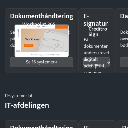
Dokumenthåndtering
E-
Da
signatur
Workpoint 365
Creditro
Send kontrakter til underskrift
Dok
Sign
på minutter og mist ingen
ove
Få
dokumenter.
bød
dokumenter
underskrevet
Se 5
digitalt —
Se 16 systemer
systemer
uden print,
scanning
eller fysisk
møde.
IT-systemer til
IT-afdelingen