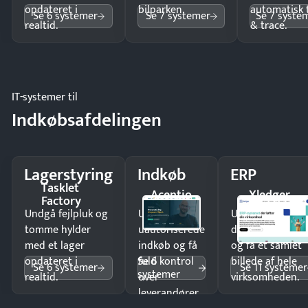
opdateret i
bilparken.
automatisk 
Se 6 systemer
Se 7 systemer
Se 7 syste
realtid.
& trace.
IT-systemer til
Indkøbsafdelingen
Lagerstyring
Indkøb
ERP
Tasklet
Acentio
Xledger
Factory
Undgå fejlpluk og
Undgå
Undgå
tomme hylder
uautoriserede
dobbeltindtastn
med et lager
indkøb og få
og få ét samlet
Se 6
opdateret i
fuld kontrol
billede af hele
Se 6 systemer
Se 11 systemer
systemer
realtid.
over
virksomheden.
leverandører