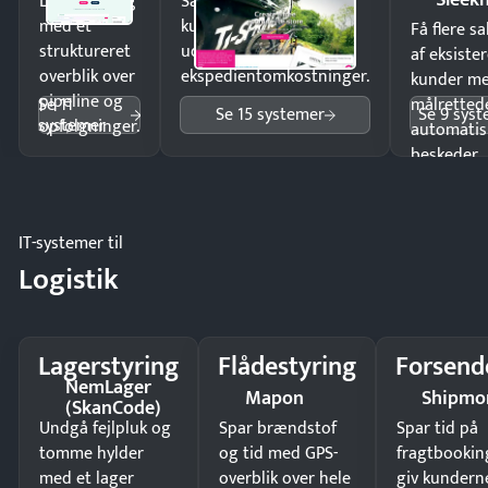
Luk flere salg
Sælg produkter 24/7 til
med et
kunder i hele landet
Få flere s
struktureret
uden
af eksiste
overblik over
ekspedientomkostninger.
kunder m
pipeline og
Se 11
målrettede
Se 15 systemer
Se 9 sys
systemer
opfølgninger.
automatis
beskeder.
IT-systemer til
Logistik
Lagerstyring
Flådestyring
Forsend
NemLager
Mapon
Shipmo
(SkanCode)
Undgå fejlpluk og
Spar brændstof
Spar tid på
tomme hylder
og tid med GPS-
fragtbookin
med et lager
overblik over hele
giv kundern