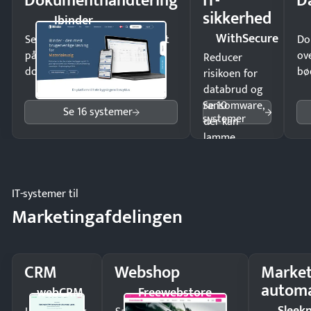
Dokumenthåndtering
IT-
D
sikkerhed
Ibinder
WithSecure
Send kontrakter til underskrift
Do
på minutter og mist ingen
ov
Reducer
dokumenter.
bø
risikoen for
databrud og
Se 10
ransomware,
Se 16 systemer
systemer
der kan
lamme
driften.
IT-systemer til
Marketingafdelingen
CRM
Webshop
Market
automa
webCRM
Freewebstore
Sleek