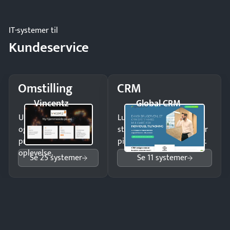
og forbrug.
IT-systemer til
Kundeservice
Omstilling
CRM
Vincentz
Global CRM
Undgå tabte opkald
Luk flere salg med et
og giv kunderne en
struktureret overblik over
professionel
pipeline og opfølgninger.
oplevelse.
Se 25 systemer
Se 11 systemer