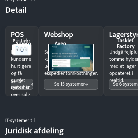
Detail
POS
Webshop
Lagersty
Tasklet
Pristjek:
Amero
Aveo
Factory
4.788 kr
Ekspedér
Sælg produkter 24/7 til
Undgå fejlplu
kunderne
kunder i hele landet
tomme hylde
hurtigere
uden
med et lager
og få
ekspedientomkostninger.
opdateret i
samlet
realtid.
Se 15
Se 15 systemer
Se 6 system
systemer
overblik
over salg
og lager.
IT-systemer til
Juridisk afdeling