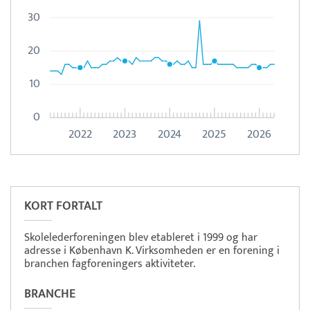
30
20
10
0
2022
2023
2024
2025
2026
Læs mere om systemet
Quinyx
Tidsregistrering
KORT FORTALT
Skolelederforeningen blev etableret i 1999 og har
adresse i København K. Virksomheden er en forening i
branchen fagforeningers aktiviteter.
BRANCHE