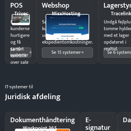
POS
Webshop
Lagersty
Trivec
MissHosting
Tracelin
Ekspedér
Sælg produkter 24/7 til
Undgå fejlplu
kunderne
kunder i hele landet
tomme hylde
hurtigere
uden
med et lager
og få
ekspedientomkostninger.
opdateret i
samlet
realtid.
Se 15
Se 15 systemer
Se 6 system
systemer
overblik
over salg
og lager.
IT-systemer til
Juridisk afdeling
Dokumenthåndtering
E-
Da
signatur
Workpoint 365