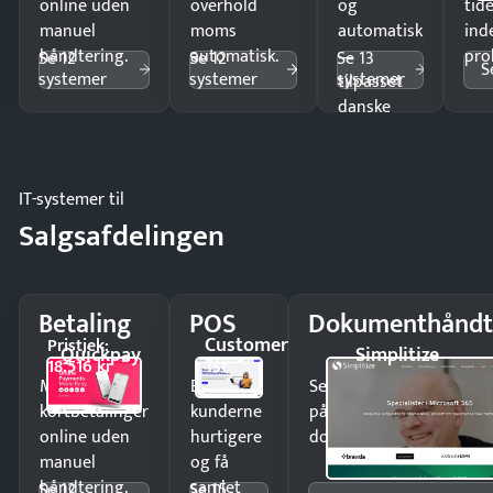
online uden
overhold
og
tide
manuel
moms
automatisk
ind
håndtering.
automatisk.
—
pro
Se 12
Se 12
Se 13
S
systemer
systemer
systemer
tilpasset
danske
regler.
IT-systemer til
Salgsafdelingen
Betaling
POS
Dokumenthåndt
Customer
Pristjek:
Quickpay
Simplitize
1st
18.516 kr
Modtag
Ekspedér
Send kontrakter til unde
kortbetalinger
kunderne
på minutter og mist ing
online uden
hurtigere
dokumenter.
manuel
og få
håndtering.
samlet
Se 12
Se 15