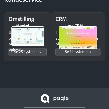
Omstilling
CRM
Maxtel
Lime CRM
Undgå tabte opkald
Luk flere salg med et
og giv kunderne en
struktureret overblik over
professionel
pipeline og opfølgninger.
oplevelse.
Se 25 systemer
Se 11 systemer