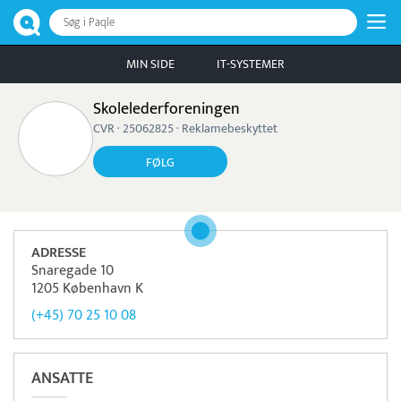
Søg i Paqle
MIN SIDE
IT-SYSTEMER
Skolelederforeningen
CVR · 25062825 · Reklamebeskyttet
FØLG
ADRESSE
Snaregade 10
1205 København K
(+45) 70 25 10 08
ANSATTE