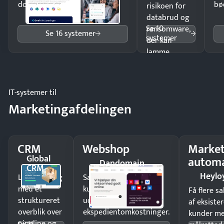
dokumenter.
bø
risikoen for
databrud og
Se 10
ransomware,
Se 16 systemer
systemer
der kan
lamme
driften.
IT-systemer til
Marketingafdelingen
CRM
Webshop
Market
Global
automa
Dandomain
CRM
Heylo
Luk flere salg
Sælg produkter 24/7 til
med et
kunder i hele landet
Få flere s
struktureret
uden
af eksiste
overblik over
ekspedientomkostninger.
kunder m
pipeline og