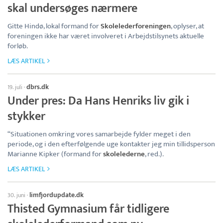
skal undersøges nærmere
Gitte Hindø, lokal formand for
Skolelederforeningen
, oplyser, at
foreningen ikke har været involveret i Arbejdstilsynets aktuelle
forløb.
LÆS ARTIKEL
dbrs.dk
19. juli
·
Under pres: Da Hans Henriks liv gik i
stykker
“Situationen omkring vores samarbejde fylder meget i den
periode, og i den efterfølgende uge kontakter jeg min tillidsperson
Marianne Kipker (formand for
skolelederne
, red.).
LÆS ARTIKEL
limfjordupdate.dk
30. juni
·
Thisted Gymnasium får tidligere