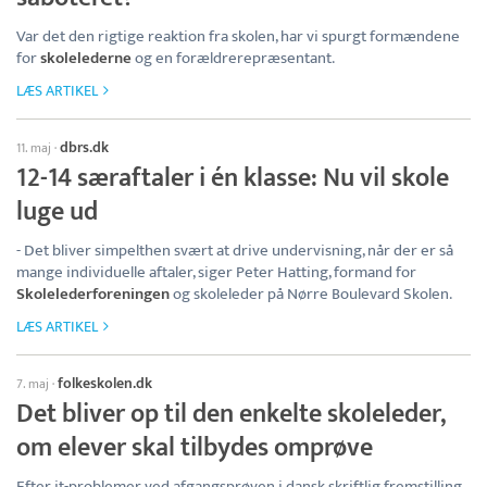
Var det den rigtige reaktion fra skolen, har vi spurgt formændene
for
skolelederne
og en forældrerepræsentant.
LÆS ARTIKEL
dbrs.dk
11. maj
·
12-14 særaftaler i én klasse: Nu vil skole
luge ud
- Det bliver simpelthen svært at drive undervisning, når der er så
mange individuelle aftaler, siger Peter Hatting, formand for
Skolelederforeningen
og skoleleder på Nørre Boulevard Skolen.
LÆS ARTIKEL
folkeskolen.dk
7. maj
·
Det bliver op til den enkelte skoleleder,
om elever skal tilbydes omprøve
Efter it-problemer ved afgangsprøven i dansk skriftlig fremstilling