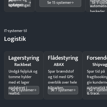
Se 11
målrettede
Se 15 systemer
Se 9 sys
systemer
opfølgninger.
automatis
beskeder.
IT-systemer til
Logistik
Lagerstyring
Flådestyring
Forsend
Rackbeat
ABAX
Shipva
Undgå fejlpluk og
Spar brændstof
Spar tid på
tomme hylder
og tid med GPS-
fragtbookin
med et lager
overblik over hele
giv kundern
opdateret i
bilparken.
automatisk 
Se 6 systemer
Se 7 systemer
Se 7 syste
realtid.
& trace.