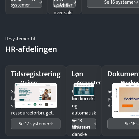
Se 16 systemer
systemer
systemer
overblik
over salg
og lager.
IT-systemer til
HR-afdelingen
Tidsregistrering
Løn
Dokument
Quinyx
Accounter
Workpo
Spar tid på
Udbetal
Send kontrakter
lønberegning og få
løn korrekt
på minutter o
styr på
og
dokumenter.
ressourceforbruget.
automatisk
—
Se 13
Se 17 systemer
Se 16 
systemer
tilpasset
danske