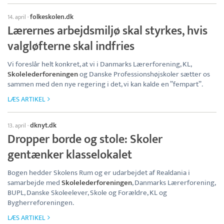
folkeskolen.dk
14. april
·
Lærernes arbejdsmiljø skal styrkes, hvis
valgløfterne skal indfries
Vi foreslår helt konkret, at vi i Danmarks Lærerforening, KL,
Skolelederforeningen
og Danske Professionshøjskoler sætter os
sammen med den nye regering i det, vi kan kalde en ”fempart”.
LÆS ARTIKEL
dknyt.dk
13. april
·
Dropper borde og stole: Skoler
gentænker klasselokalet
Bogen hedder Skolens Rum og er udarbejdet af Realdania i
samarbejde med
Skolelederforeningen
, Danmarks Lærerforening,
BUPL, Danske Skoleelever, Skole og Forældre, KL og
Bygherreforeningen.
LÆS ARTIKEL