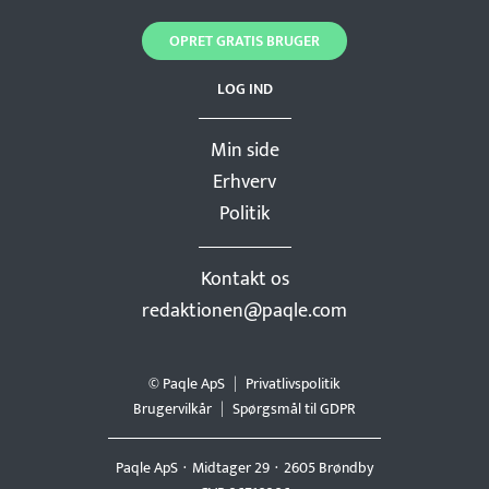
OPRET GRATIS BRUGER
LOG IND
Min side
Erhverv
Politik
Kontakt os
redaktionen@paqle.com
© Paqle ApS
Privatlivspolitik
Brugervilkår
Spørgsmål til GDPR
Paqle ApS
Midtager 29
2605 Brøndby