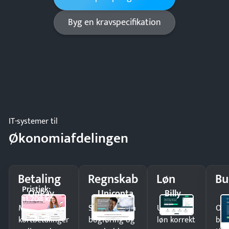
Byg en kravspecifikation
IT-systemer til
Økonomiafdelingen
Betaling
Regnskab
Løn
Bu
Pristjek:
OnPay
Uniconta
Billy
11.208 kr
Modtag
Spar timer på
Udbetal
Op
kortbetalinger
bogføring og
løn korrekt
bud