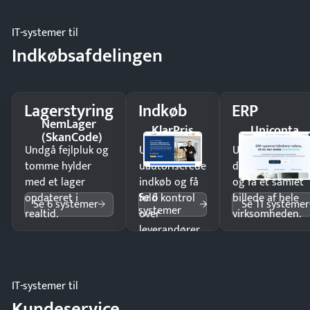
IT-systemer til
Indkøbsafdelingen
Lagerstyring
Indkøb
ERP
NemLager
KlarPris
Uniconta
(SkanCode)
Undgå fejlpluk og
Undgå
Undgå
tomme hylder
uautoriserede
dobbeltindtastn
med et lager
indkøb og få
og få ét samlet
Se 6
opdateret i
fuld kontrol
billede af hele
Se 6 systemer
Se 11 systemer
systemer
realtid.
over
virksomheden.
leverandører
og forbrug.
IT-systemer til
Kundeservice