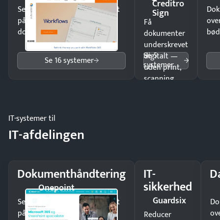
Creditro
Send kontrakter til underskrift
Dok
Sign
på minutter og mist ingen
ove
Få
dokumenter.
bød
dokumenter
underskrevet
Se 5
digitalt —
Se 16 systemer
systemer
uden print,
scanning
eller fysisk
møde.
IT-systemer til
IT-afdelingen
Dokumenthåndtering
IT-
D
sikkerhed
Onepoint
Guardsix
Send kontrakter til underskrift
Do
på minutter og mist ingen
ov
Reducer