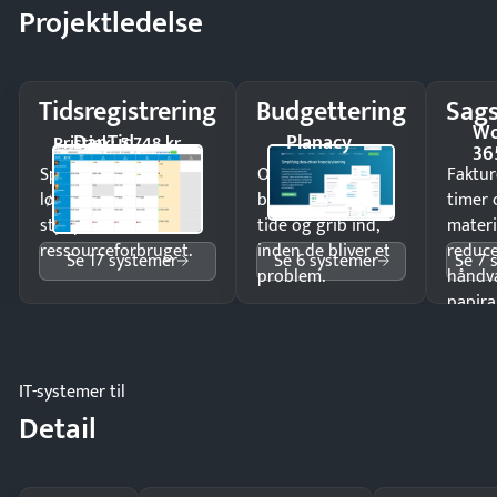
Projektledelse
Tidsregistrering
Budgettering
Sags
Wo
DanTid
Planacy
Pristjek: 5.748 kr
36
Spar tid på
Opdag
Faktur
lønberegning og få
budgetafvigelser i
timer 
styr på
tide og grib ind,
materi
ressourceforbruget.
inden de bliver et
reduc
Se 17 systemer
Se 6 systemer
Se 7 
problem.
håndv
papira
IT-systemer til
Detail