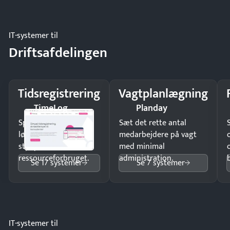
regler.
IT-systemer til
Driftsafdelingen
Tidsregistrering
Vagtplanlægning
TimeLog
Planday
Spar tid på
Sæt det rette antal
lønberegning og få
medarbejdere på vagt
styr på
med minimal
ressourceforbruget.
administration.
Se 17 systemer
Se 7 systemer
IT-systemer til