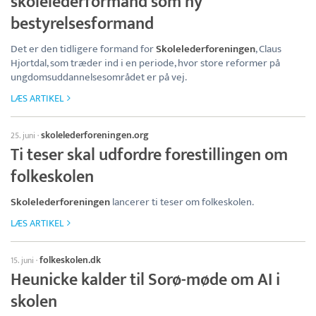
skolelederformand som ny
bestyrelsesformand
Det er den tidligere formand for
Skolelederforeningen
, Claus
Hjortdal, som træder ind i en periode, hvor store reformer på
ungdomsuddannelsesområdet er på vej.
LÆS ARTIKEL
skolelederforeningen.org
25. juni
·
Ti teser skal udfordre forestillingen om
folkeskolen
Skolelederforeningen
lancerer ti teser om folkeskolen.
LÆS ARTIKEL
folkeskolen.dk
15. juni
·
Heunicke kalder til Sorø-møde om AI i
skolen