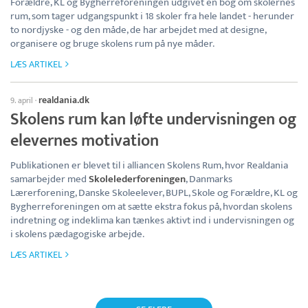
Forældre, KL og Bygherreforeningen udgivet en bog om skolernes
rum, som tager udgangspunkt i 18 skoler fra hele landet - herunder
to nordjyske - og den måde, de har arbejdet med at designe,
organisere og bruge skolens rum på nye måder.
LÆS ARTIKEL
realdania.dk
9. april
·
Skolens rum kan løfte undervisningen og
elevernes motivation
Publikationen er blevet til i alliancen Skolens Rum, hvor Realdania
samarbejder med
Skolelederforeningen
, Danmarks
Lærerforening, Danske Skoleelever, BUPL, Skole og Forældre, KL og
Bygherreforeningen om at sætte ekstra fokus på, hvordan skolens
indretning og indeklima kan tænkes aktivt ind i undervisningen og
i skolens pædagogiske arbejde.
LÆS ARTIKEL