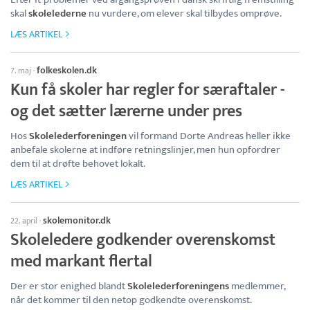
skal
skolelederne
nu vurdere, om elever skal tilbydes omprøve.
LÆS ARTIKEL
folkeskolen.dk
7. maj
·
Kun få skoler har regler for særaftaler -
og det sætter lærerne under pres
Hos
Skolelederforeningen
vil formand Dorte Andreas heller ikke
anbefale skolerne at indføre retningslinjer, men hun opfordrer
dem til at drøfte behovet lokalt.
LÆS ARTIKEL
skolemonitor.dk
22. april
·
Skoleledere godkender overenskomst
med markant flertal
Der er stor enighed blandt
Skolelederforeningens
medlemmer,
når det kommer til den netop godkendte overenskomst.