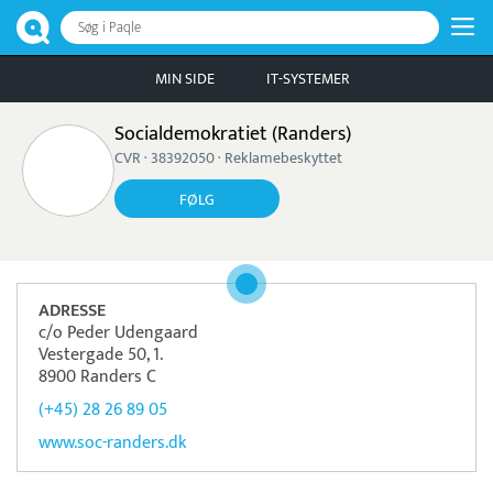
Søg i Paqle
MIN SIDE
IT-SYSTEMER
Socialdemokratiet (Randers)
CVR · 38392050 · Reklamebeskyttet
FØLG
ADRESSE
c/o Peder Udengaard
Vestergade 50, 1.
8900 Randers C
(+45) 28 26 89 05
www.soc-randers.dk
Pristjek:
11.208 kr
Se priseksempel