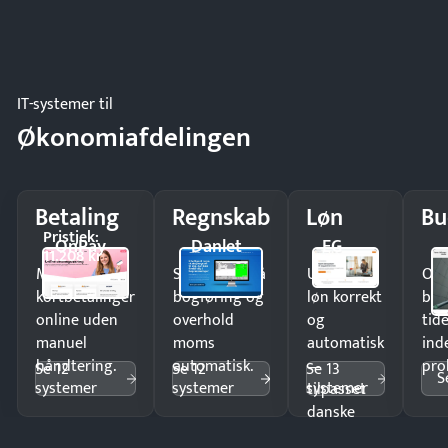
IT-systemer til
Økonomiafdelingen
Betaling
Regnskab
Løn
Bu
Pristjek:
OnPay
Danlet
EG
11.208 kr
Modtag
Spar timer på
Udbetal
Op
kortbetalinger
bogføring og
løn korrekt
bud
online uden
overhold
og
tide
manuel
moms
automatisk
ind
håndtering.
automatisk.
—
pro
Se 12
Se 12
Se 13
S
systemer
systemer
systemer
tilpasset
danske
regler.