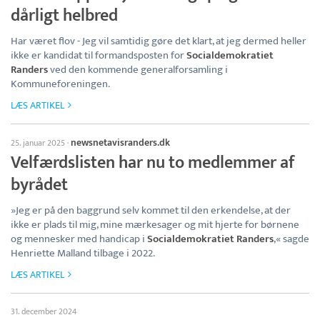
dårligt helbred
Har været flov - Jeg vil samtidig gøre det klart, at jeg dermed heller
ikke er kandidat til formandsposten for
Socialdemokratiet
Randers
ved den kommende generalforsamling i
Kommuneforeningen.
LÆS ARTIKEL
newsnetavisranders.dk
25. januar 2025
·
Velfærdslisten har nu to medlemmer af
byrådet
»Jeg er på den baggrund selv kommet til den erkendelse, at der
ikke er plads til mig, mine mærkesager og mit hjerte for børnene
og mennesker med handicap i
Socialdemokratiet Randers
,« sagde
Henriette Malland tilbage i 2022.
LÆS ARTIKEL
31. december 2024