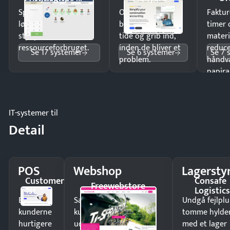
Spar tid på
Opdag
Faktur
lønberegning og få
budgetafvigelser i
timer 
styr på
tide og grib ind,
materi
ressourceforbruget.
inden de bliver et
reduc
Se 17 systemer
Se 6 systemer
Se 7 
problem.
håndv
papira
IT-systemer til
Detail
POS
Webshop
Lagersty
Customer
Consafe
Freewebstore
1st
Logistic
Ekspedér
Sælg produkter 24/7 til
Undgå fejlplu
kunderne
kunder i hele landet
tomme hylde
hurtigere
uden
med et lager