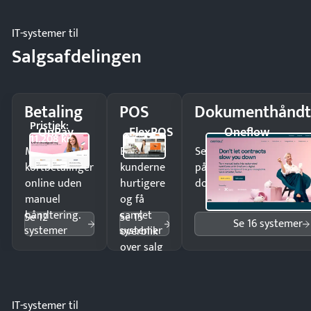
IT-systemer til
Salgsafdelingen
Betaling
POS
Dokumenthåndt
Pristjek:
OnPay
FlexPOS
Oneflow
11.208 kr
Modtag
Ekspedér
Send kontrakter til unde
kortbetalinger
kunderne
på minutter og mist ing
online uden
hurtigere
dokumenter.
manuel
og få
håndtering.
samlet
Se 12
Se 15
Se 16 systemer
systemer
systemer
overblik
over salg
og lager.
IT-systemer til