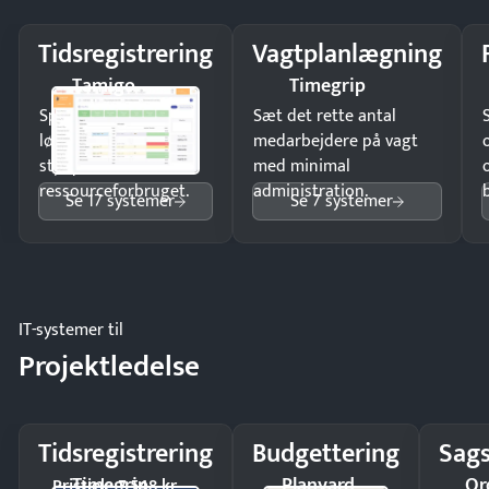
Tidsregistrering
Vagtplanlægning
Tamigo
Timegrip
Spar tid på
Sæt det rette antal
lønberegning og få
medarbejdere på vagt
styr på
med minimal
ressourceforbruget.
administration.
Se 17 systemer
Se 7 systemer
IT-systemer til
Projektledelse
Tidsregistrering
Budgettering
Sags
Timegrip
Planyard
Or
Pristjek: 7.548 kr