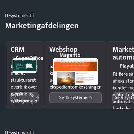
IT-systemer til
Marketingafdelingen
CRM
Webshop
Market
Magento
automa
SuperOffice
Commerce
Playab
Luk flere salg
Sælg produkter 24/7 til
med et
kunder i hele landet
Få flere s
struktureret
uden
af eksiste
overblik over
ekspedientomkostninger.
kunder m
pipeline og
Se 11
målrettede
Se 15 systemer
Se 9 sys
systemer
opfølgninger.
automatis
beskeder.
IT-systemer til