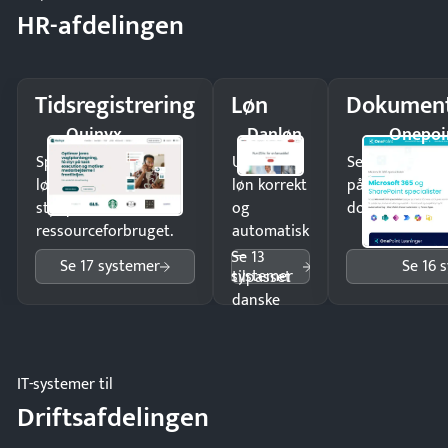
HR-afdelingen
Tidsregistrering
Løn
Dokument
Quinyx
Danløn
Onepoi
Spar tid på
Udbetal
Send kontrakter
lønberegning og få
løn korrekt
på minutter o
styr på
og
dokumenter.
ressourceforbruget.
automatisk
—
Se 13
Se 17 systemer
Se 16 
systemer
tilpasset
danske
regler.
IT-systemer til
Driftsafdelingen