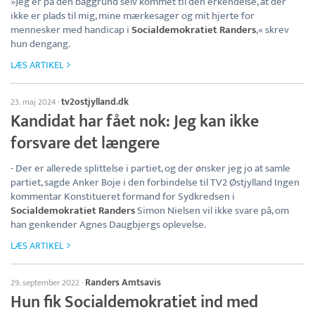
»Jeg er på den baggrund selv kommet til den erkendelse, at der
ikke er plads til mig, mine mærkesager og mit hjerte for
mennesker med handicap i
Socialdemokratiet Randers
,« skrev
hun dengang.
LÆS ARTIKEL
tv2ostjylland.dk
23. maj 2024
·
Kandidat har fået nok: Jeg kan ikke
forsvare det længere
- Der er allerede splittelse i partiet, og der ønsker jeg jo at samle
partiet, sagde Anker Boje i den forbindelse til TV2 Østjylland Ingen
kommentar Konstitueret formand for Sydkredsen i
Socialdemokratiet Randers
Simon Nielsen vil ikke svare på, om
han genkender Agnes Daugbjergs oplevelse.
LÆS ARTIKEL
Randers Amtsavis
29. september 2022
·
Hun fik Socialdemokratiet ind med