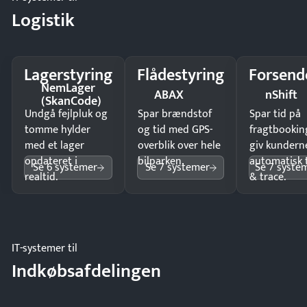
Logistik
Lagerstyring
Flådestyring
Forsend
NemLager
ABAX
nShift
(SkanCode)
Undgå fejlpluk og
Spar brændstof
Spar tid på
tomme hylder
og tid med GPS-
fragtbookin
med et lager
overblik over hele
giv kundern
opdateret i
bilparken.
automatisk 
Se 6 systemer
Se 7 systemer
Se 7 syste
realtid.
& trace.
IT-systemer til
Indkøbsafdelingen