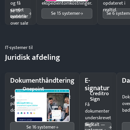
og få
ekspedientomkostninger.
opdateret i
samlet
realtid.
Se 15
Se 15 systemer
Se 6 system
systemer
overblik
over salg
og lager.
IT-systemer til
Juridisk afdeling
Dokumenthåndtering
E-
Da
signatur
Onepoint
Creditro
Send kontrakter til underskrift
Dok
Sign
på minutter og mist ingen
ove
Få
dokumenter.
bød
dokumenter
underskrevet
Se 5
digitalt —
Se 16 systemer