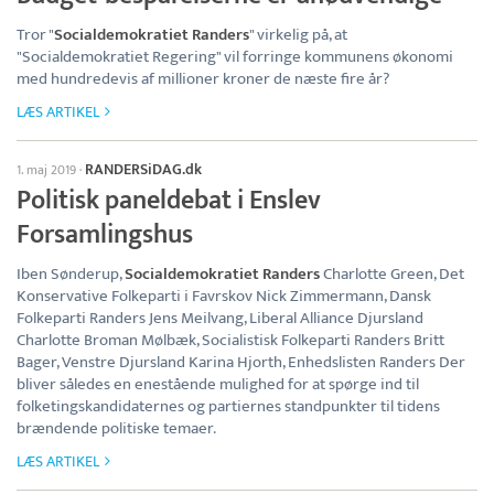
Tror "
Socialdemokratiet Randers
" virkelig på, at
"Socialdemokratiet Regering" vil forringe kommunens økonomi
med hundredevis af millioner kroner de næste fire år?
LÆS ARTIKEL
RANDERSiDAG.dk
1. maj 2019
·
Politisk paneldebat i Enslev
Forsamlingshus
Iben Sønderup,
Socialdemokratiet Randers
Charlotte Green, Det
Konservative Folkeparti i Favrskov Nick Zimmermann, Dansk
Folkeparti Randers Jens Meilvang, Liberal Alliance Djursland
Charlotte Broman Mølbæk, Socialistisk Folkeparti Randers Britt
Bager, Venstre Djursland Karina Hjorth, Enhedslisten Randers Der
bliver således en enestående mulighed for at spørge ind til
folketingskandidaternes og partiernes standpunkter til tidens
brændende politiske temaer.
LÆS ARTIKEL