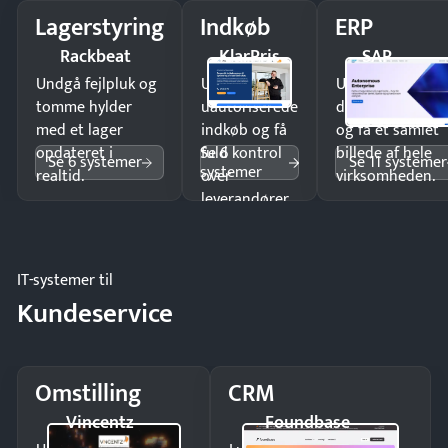
Lagerstyring
Indkøb
ERP
Rackbeat
KlarPris
SAP
Undgå fejlpluk og
Undgå
Undgå
tomme hylder
uautoriserede
dobbeltindtastn
med et lager
indkøb og få
og få ét samlet
Se 6
opdateret i
fuld kontrol
billede af hele
Se 6 systemer
Se 11 systemer
systemer
realtid.
over
virksomheden.
leverandører
og forbrug.
IT-systemer til
Kundeservice
Omstilling
CRM
Vincentz
Foundbase