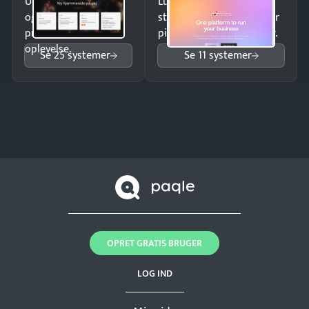
Undgå tabte opkald
Luk flere salg med et
og giv kunderne en
struktureret overblik over
professionel
pipeline og opfølgninger.
oplevelse.
Se 25 systemer
Se 11 systemer
OPRET GRATIS BRUGER
LOG IND