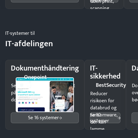
systemer
uden print,
scanning
eller fysisk
møde.
IT-systemer til
IT-afdelingen
Dokumenthåndtering
IT-
D
sikkerhed
Onepoint
BestSecurity
Send kontrakter til underskrift
Do
på minutter og mist ingen
ov
Reducer
dokumenter.
bø
risikoen for
databrud og
Se 10
ransomware,
Se 16 systemer
systemer
der kan
lamme
driften.