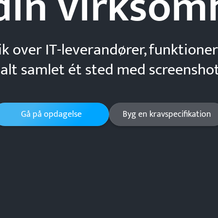
din
virksom
ik over IT-leverandører, funktioner
 alt samlet ét sted med screenshot
Gå på opdagelse
Byg en kravspecifikation