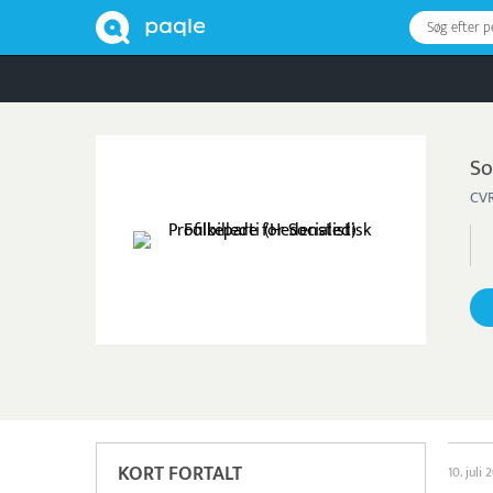
Søg efter 
So
CVR
KORT FORTALT
10. juli 