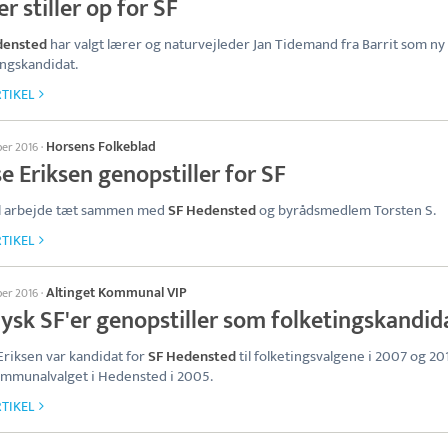
r stiller op for SF
densted
har valgt lærer og naturvejleder Jan Tidemand fra Barrit som ny
ingskandidat.
TIKEL
Horsens Folkeblad
ber 2016
·
e Eriksen genopstiller for SF
il arbejde tæt sammen med
SF Hedensted
og byrådsmedlem Torsten S.
TIKEL
Altinget Kommunal VIP
ber 2016
·
jysk SF'er genopstiller som folketingskandid
Eriksen var kandidat for
SF Hedensted
til folketingsvalgene i 2007 og 20
mmunalvalget i Hedensted i 2005.
TIKEL