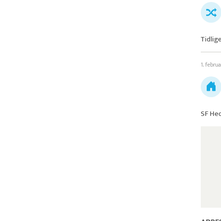
Tidlig
1. febru
SF He