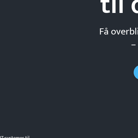
til
Få overbl
–