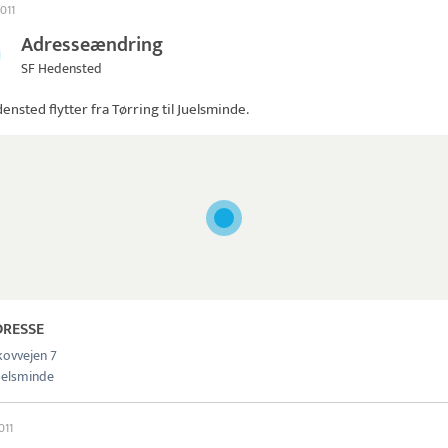
2011
Adresseændring
SF Hedensted
densted
flytter fra Tørring til Juelsminde.
DRESSE
ovvejen 7
uelsminde
2011