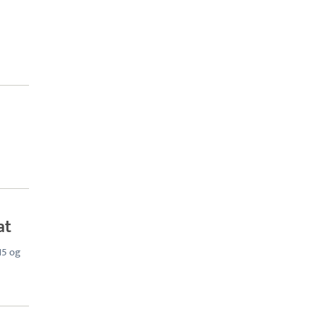
at
15 og