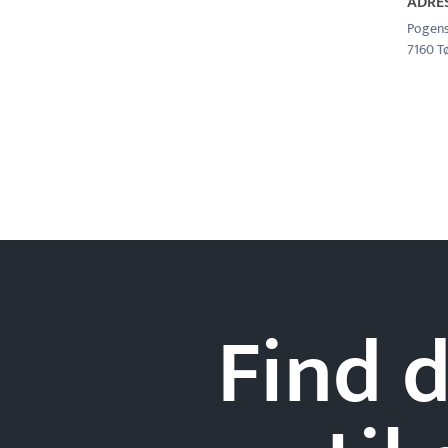
ADRE
Pogens
7160 T
Find d