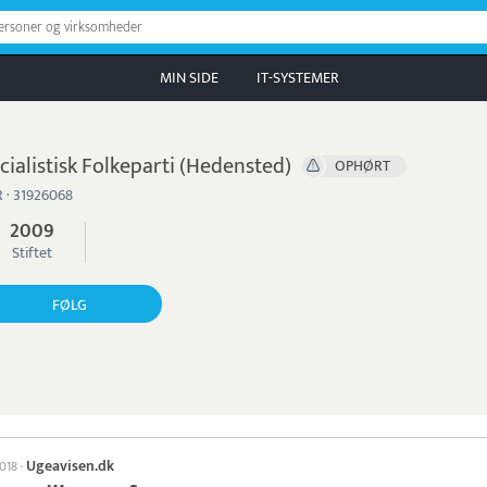
personer og virksomheder
MIN SIDE
IT-SYSTEMER
cialistisk Folkeparti (Hedensted)
OPHØRT
 · 31926068
2009
Stiftet
FØLG
Ugeavisen.dk
2018
·