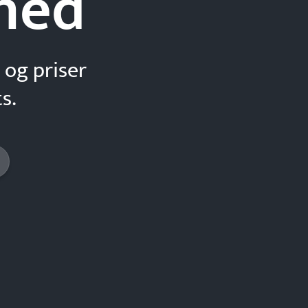
hed
 og priser
s.