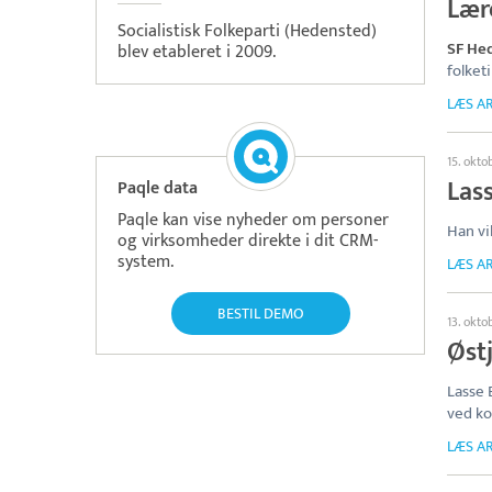
Lære
Socialistisk Folkeparti (Hedensted)
SF He
blev etableret i 2009.
folket
LÆS AR
15. okto
Lass
Paqle data
Paqle kan vise nyheder om personer
Han v
og virksomheder direkte i dit CRM-
system.
LÆS AR
BESTIL DEMO
13. okto
Øst
Lasse 
ved ko
LÆS AR