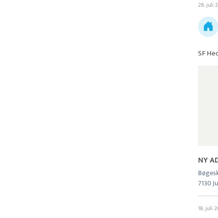
28. juli 
SF He
NY A
Bøgesk
7130 J
18. juli 