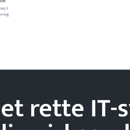
SSE
vej 3
ørring
et rette IT