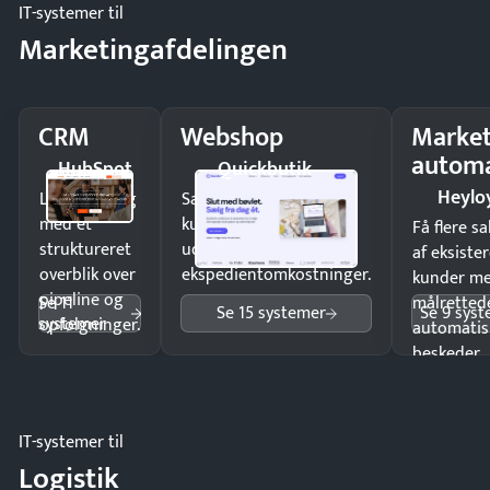
IT-systemer til
Marketingafdelingen
CRM
Webshop
Market
automa
HubSpot
Quickbutik
Heylo
Luk flere salg
Sælg produkter 24/7 til
med et
kunder i hele landet
Få flere s
struktureret
uden
af eksiste
overblik over
ekspedientomkostninger.
kunder m
pipeline og
Se 11
målrettede
Se 15 systemer
Se 9 sys
systemer
opfølgninger.
automatis
beskeder.
IT-systemer til
Logistik