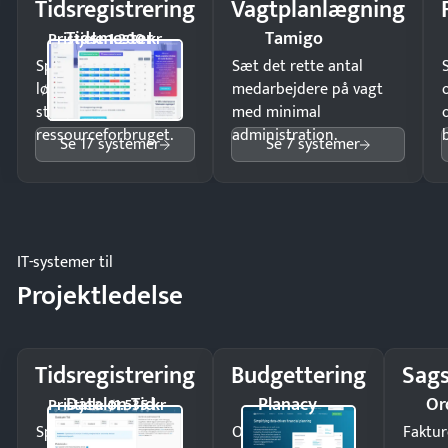
Tidsregistrering
Vagtplanlægning
Tidsmester
Tamigo
Pristjek: 1.200 kr
Spar tid på
Sæt det rette antal
lønberegning og få
medarbejdere på vagt
styr på
med minimal
ressourceforbruget.
administration.
Se 17 systemer
Se 7 systemer
IT-systemer til
Projektledelse
Tidsregistrering
Budgettering
Sags
Dataløn Tid
Planacy
Or
Pristjek: 11.535 kr
Spar tid på
Opdag
Faktur