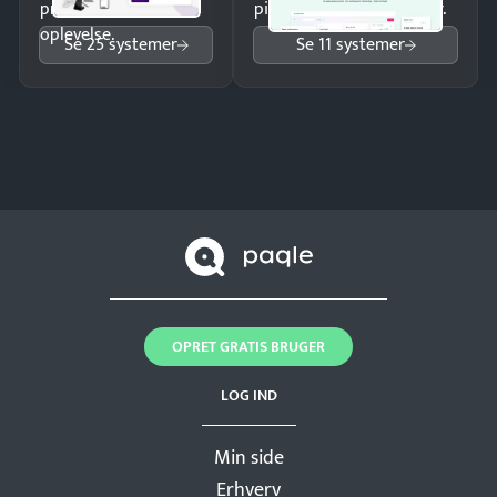
professionel
pipeline og opfølgninger.
oplevelse.
Se 25 systemer
Se 11 systemer
OPRET GRATIS BRUGER
LOG IND
Min side
Erhverv