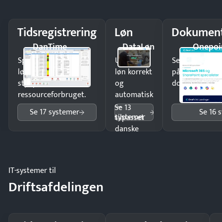
Tidsregistrering
Løn
Dokument
DanTime
DataLøn
Onepoi
Spar tid på
Udbetal
Send kontrakter
lønberegning og få
løn korrekt
på minutter o
styr på
og
dokumenter.
ressourceforbruget.
automatisk
—
Se 13
Se 17 systemer
Se 16 
systemer
tilpasset
danske
regler.
IT-systemer til
Driftsafdelingen