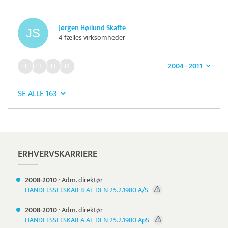
Jørgen Høilund Skafte
4 fælles virksomheder
2004 - 2011
+1
SE ALLE 163
Læs mere om systemet
DanTime
Tidsregistrering
ERHVERVSKARRIERE
2008-
2010
·
Adm. direktør
HANDELSSELSKAB B AF DEN 25.2.1980 A/S
2008-
2010
·
Adm. direktør
HANDELSSELSKAB A AF DEN 25.2.1980 ApS