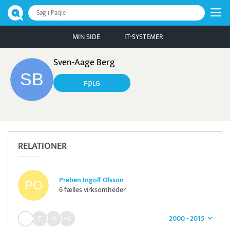
Søg i Paqle
MIN SIDE
IT-SYSTEMER
Sven-Aage Berg
FØLG
RELATIONER
Preben Ingolf Olsson
6 fælles virksomheder
2000 - 2015
+3