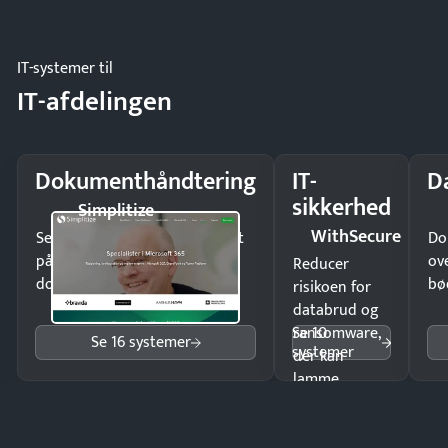
eller fysisk
møde.
IT-systemer til
IT-afdelingen
Dokumenthåndtering
IT-
D
sikkerhed
Simplitize
WithSecure
Send kontrakter til underskrift
Do
på minutter og mist ingen
ov
Reducer
dokumenter.
bø
risikoen for
databrud og
Se 10
ransomware,
Se 16 systemer
systemer
der kan
lamme
driften.