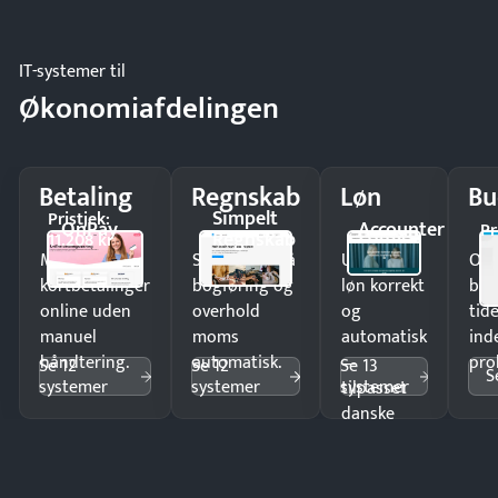
IT-systemer til
Økonomiafdelingen
Betaling
Regnskab
Løn
Bu
Simpelt
Pristjek:
OnPay
Accounter
Pr
Regnskab
11.208 kr
Modtag
Spar timer på
Udbetal
Op
kortbetalinger
bogføring og
løn korrekt
bud
online uden
overhold
og
tide
manuel
moms
automatisk
ind
håndtering.
automatisk.
—
pro
Se 12
Se 12
Se 13
S
systemer
systemer
systemer
tilpasset
danske
regler.