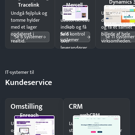
Dynamics 
Tracelink
Mercell
Business
Central
Undgå fejlpluk og
Undgå
Undgå
tomme hylder
uautoriserede
dobbeltindtastn
med et lager
indkøb og få
og få ét samlet
Se 6
opdateret i
fuld kontrol
billede af hele
Se 6 systemer
Se 11 systemer
systemer
realtid.
over
virksomheden.
leverandører
og forbrug.
IT-systemer til
Kundeservice
Omstilling
CRM
Enreach
webCRM
Undgå tabte opkald
Luk flere salg med et
og giv kunderne en
struktureret overblik over