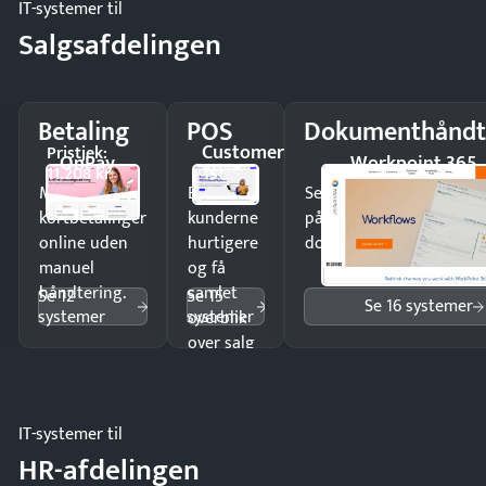
IT-systemer til
Salgsafdelingen
Betaling
POS
Dokumenthåndt
Customer
Pristjek:
OnPay
Workpoint 365
1st
11.208 kr
Modtag
Ekspedér
Send kontrakter til unde
kortbetalinger
kunderne
på minutter og mist ing
online uden
hurtigere
dokumenter.
manuel
og få
håndtering.
samlet
Se 12
Se 15
Se 16 systemer
systemer
systemer
overblik
over salg
og lager.
IT-systemer til
HR-afdelingen