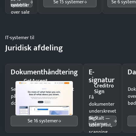
Se 15 systemer
Se 6 system
systemer
overblik
over salg
og lager.
IT-systemer til
Juridisk afdeling
Dokumenthåndtering
E-
Da
signatur
GetAccept
Creditro
Send kontrakter til underskrift
Dok
Sign
på minutter og mist ingen
ove
Få
dokumenter.
bød
dokumenter
underskrevet
Se 5
digitalt —
Se 16 systemer
systemer
uden print,
scanning