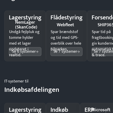
Lagerstyring
Flådestyring
Forsend
NemLager
Webfleet
SHIP36
(SkanCode)
Undgå fejlpluk og
Spar brændstof
Spar tid på
tomme hylder
og tid med GPS-
fragtbookin
med et lager
overblik over hele
giv kundern
opdateret i
bilparken.
automatisk 
Se 6 systemer
Se 7 systemer
Se 7 syste
realtid.
& trace.
IT-systemer til
Indkøbsafdelingen
Lagerstyring
Indkøb
ERP
Microsoft