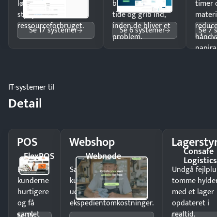
lønberegning og få
budgetafvigelser i
timer 
styr på
tide og grib ind,
materi
ressourceforbruget.
inden de bliver et
reduc
Se 17 systemer
Se 6 systemer
Se 7 
problem.
håndv
papira
IT-systemer til
Detail
POS
Webshop
Lagersty
Consafe
FlexPOS
Webnode
Logistic
Ekspedér
Sælg produkter 24/7 til
Undgå fejlplu
kunderne
kunder i hele landet
tomme hylde
hurtigere
uden
med et lager
og få
ekspedientomkostninger.
opdateret i
samlet
realtid.
Se 15