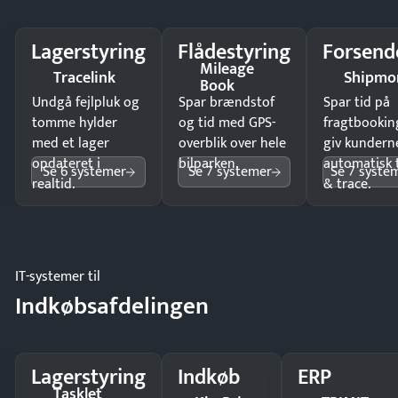
Lagerstyring
Flådestyring
Forsend
Mileage
Tracelink
Shipmo
Book
Undgå fejlpluk og
Spar brændstof
Spar tid på
tomme hylder
og tid med GPS-
fragtbookin
med et lager
overblik over hele
giv kundern
opdateret i
bilparken.
automatisk 
Se 6 systemer
Se 7 systemer
Se 7 syste
realtid.
& trace.
IT-systemer til
Indkøbsafdelingen
Lagerstyring
Indkøb
ERP
Tasklet