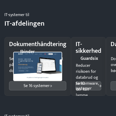
møde.
IT-systemer til
IT-afdelingen
Dokumenthåndtering
IT-
D
sikkerhed
Ibinder
Guardsix
Send kontrakter til underskrift
Do
på minutter og mist ingen
ov
Reducer
dokumenter.
bø
risikoen for
databrud og
Se 10
ransomware,
Se 16 systemer
systemer
der kan
lamme
driften.