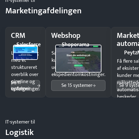
IT-systemer til
Marketingafdelingen
CRM
Webshop
Market
automa
Salesforce
Shoporama
Peytz
Luk flere salg
Sælg produkter 24/7 til
med et
kunder i hele landet
Få flere s
struktureret
uden
af eksiste
overblik over
ekspedientomkostninger.
kunder m
pipeline og
Se 11
målrettede
Se 15 systemer
Se 9 sys
systemer
opfølgninger.
automatis
beskeder.
IT-systemer til
Logistik