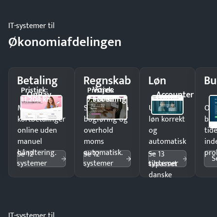
IT-systemer til
Økonomiafdelingen
Betaling
Regnskab
Løn
Bu
Vores
Pristjek:
Pristjek:
OnPay
Accounter
Forening
11.208 kr
7.920 kr
Modtag
Spar timer på
Udbetal
Op
kortbetalinger
bogføring og
løn korrekt
bud
online uden
overhold
og
tide
manuel
moms
automatisk
ind
håndtering.
automatisk.
—
pro
Se 12
Se 12
Se 13
S
systemer
systemer
systemer
tilpasset
danske
regler.
IT-systemer til