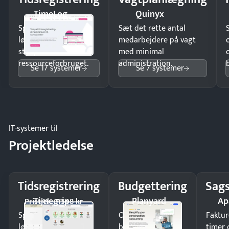
TimeLog
Quinyx
Spar tid på
Sæt det rette antal
lønberegning og få
medarbejdere på vagt
styr på
med minimal
ressourceforbruget.
administration.
Se 17 systemer
Se 7 systemer
IT-systemer til
Projektledelse
Tidsregistrering
Budgettering
Sags
Timegrip
Planyard
Ap
Pristjek: 7.548 kr
Spar tid på
Opdag
Faktur
lønberegning og få
budgetafvigelser i
timer 