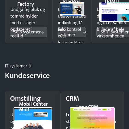
KlarPris
TRIMIT
Factory
Undgå fejlpluk og
Undgå
Undgå
tomme hylder
uautoriserede
dobbeltindtastn
med et lager
indkøb og få
og få ét samlet
Se 6
opdateret i
fuld kontrol
billede af hele
Se 6 systemer
Se 11 systemer
systemer
realtid.
over
virksomheden.
leverandører
og forbrug.
IT-systemer til
Kundeservice
Omstilling
CRM
Mobil Center
Lime CRM
Midt
Undgå tabte opkald
Luk flere salg med et
og giv kunderne en
struktureret overblik over
professionel
pipeline og opfølgninger.