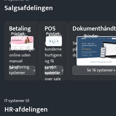
Salgsafdelingen
Betaling
POS
Dokumenthåndt
Pristjek:
Pristjek:
OnPay
Amero
Ibinder
11.208 kr
4.788 kr
Modtag
Ekspedér
Send kontrakter til unde
kortbetalinger
kunderne
på minutter og mist ing
online uden
hurtigere
dokumenter.
manuel
og få
håndtering.
samlet
Se 12
Se 15
Se 16 systemer
systemer
systemer
overblik
over salg
og lager.
IT-systemer til
HR-afdelingen