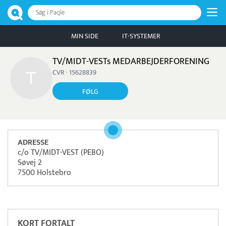
Søg i Paqle
MIN SIDE
IT-SYSTEMER
TV/MIDT-VESTs MEDARBEJDERFORENING
CVR · 15628839
FØLG
ADRESSE
c/o TV/MIDT-VEST (PEBO)
Søvej 2
7500 Holstebro
Pristjek:
11.208 kr
Se priseksempel
OnPay
Betaling
KORT FORTALT