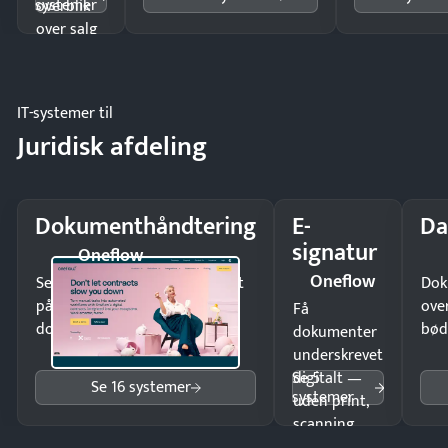
systemer
overblik
over salg
og lager.
IT-systemer til
Juridisk afdeling
Dokumenthåndtering
E-
Da
signatur
Oneflow
Oneflow
Send kontrakter til underskrift
Dok
på minutter og mist ingen
ove
Få
dokumenter.
bød
dokumenter
underskrevet
Se 5
digitalt —
Se 16 systemer
systemer
uden print,
scanning
eller fysisk