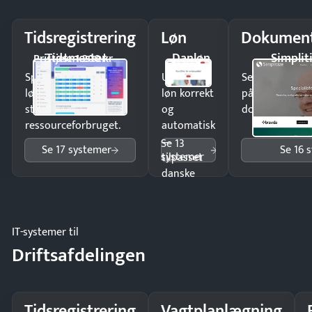
Tidsregistrering
Løn
Dokument
Tidsmester
Danløn
Simplit
Pristjek: 1.200 kr
Spar tid på
Udbetal
Send kontrakter
lønberegning og få
løn korrekt
på minutter o
styr på
og
dokumenter.
ressourceforbruget.
automatisk
—
Se 13
Se 17 systemer
Se 16 
systemer
tilpasset
danske
regler.
IT-systemer til
Driftsafdelingen
Tidsregistrering
Vagtplanlægning