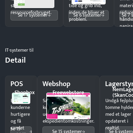
styr på
tide og grib ind,
materi
ressourceforbruget.
inden de bliver et
reduc
Se 17 systemer
Se 6 systemer
Se 7 
problem.
håndv
papira
IT-systemer til
Detail
POS
Webshop
Lagersty
NemLag
Shopbox
Freewebstore
(SkanCo
Ekspedér
Sælg produkter 24/7 til
Undgå fejlplu
kunderne
kunder i hele landet
tomme hylde
hurtigere
uden
med et lager
og få
ekspedientomkostninger.
opdateret i
samlet
realtid.
Se 15
Se 15 systemer
Se 6 system