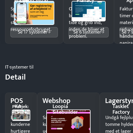
ZeBon
Planacy
Ap
Pristjek: 7.540 kr
Spar tid på
Opdag
Faktur
lønberegning og få
budgetafvigelser i
timer 
styr på
tide og grib ind,
materi
ressourceforbruget.
inden de bliver et
reduc
Se 17 systemer
Se 6 systemer
Se 7 
problem.
håndv
papira
IT-systemer til
Detail
POS
Webshop
Lagersty
KA-
Loopia
Tasklet
Pristjek:
CHING
Sitebuilder
Factory
4.548 kr
Ekspedér
Sælg produkter 24/7 til
Undgå fejlplu
kunderne
kunder i hele landet
tomme hylde
hurtigere
uden
med et lager