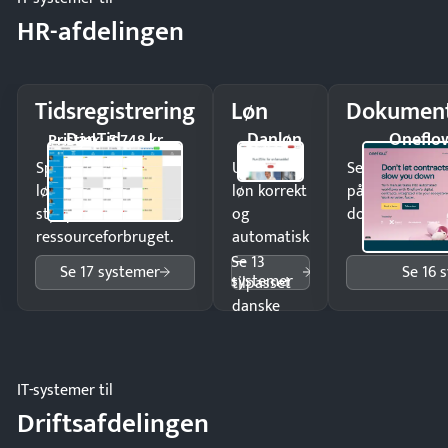
HR-afdelingen
Tidsregistrering
Løn
Dokument
DanTid
Danløn
Oneflo
Pristjek: 5.748 kr
Spar tid på
Udbetal
Send kontrakter
lønberegning og få
løn korrekt
på minutter o
styr på
og
dokumenter.
ressourceforbruget.
automatisk
—
Se 13
Se 17 systemer
Se 16 
systemer
tilpasset
danske
regler.
IT-systemer til
Driftsafdelingen