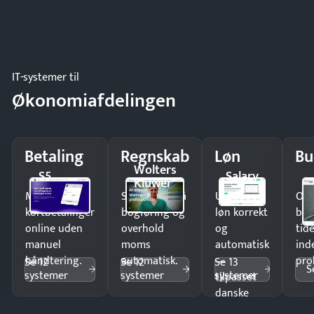
IT-systemer til
Økonomiafdelingen
Betaling
Regnskab
Løn
Bu
Wolters
S5
Salary
Kluwer
Modtag
Spar timer på
Udbetal
Op
kortbetalinger
bogføring og
løn korrekt
bud
online uden
overhold
og
tide
manuel
moms
automatisk
ind
håndtering.
automatisk.
—
pro
Se 12
Se 12
Se 13
S
systemer
systemer
systemer
tilpasset
danske
regler.