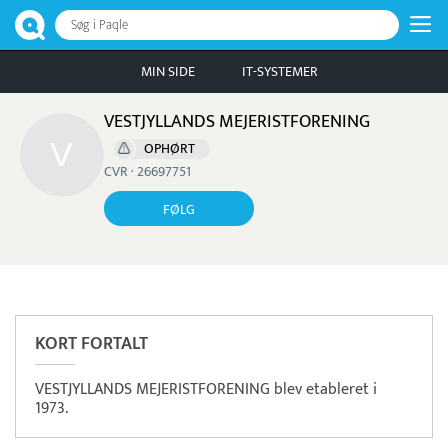
Søg i Paqle
MIN SIDE
IT-SYSTEMER
VESTJYLLANDS MEJERISTFORENING
OPHØRT
CVR · 26697751
FØLG
Pristjek:
5.748 kr
Se priseksempel
DanTid
Tidsregistrering
KORT FORTALT
VESTJYLLANDS MEJERISTFORENING blev etableret i
1973.