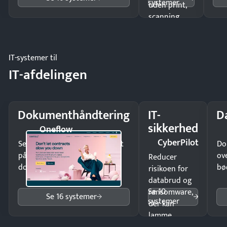
systemer
uden print,
scanning
eller fysisk
møde.
IT-systemer til
IT-afdelingen
Dokumenthåndtering
IT-
D
sikkerhed
Oneflow
CyberPilot
Send kontrakter til underskrift
Do
på minutter og mist ingen
ov
Reducer
dokumenter.
bø
risikoen for
databrud og
Se 10
ransomware,
Se 16 systemer
systemer
der kan
lamme