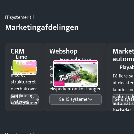
driften.
IT-systemer til
Marketingafdelingen
CRM
Webshop
Market
Lime
automa
Freewebstore
CRM
Playab
Luk flere salg
Sælg produkter 24/7 til
med et
kunder i hele landet
Få flere s
struktureret
uden
af eksiste
overblik over
ekspedientomkostninger.
kunder m
pipeline og
Se 11
målrettede
Se 15 systemer
Se 9 sys
systemer
opfølgninger.
automatis
beskeder.