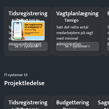
Tidsregistrering
Vagtplanlægning
ZeBon
Tamigo
Pristjek: 7.540 kr
Spar tid på
Sæt det rette antal
lønberegning og få
medarbejdere på vagt
styr på
med minimal
ressourceforbruget.
administration.
Se 17 systemer
Se 7 systemer
IT-systemer til
Projektledelse
Tidsregistrering
Budgettering
Sags