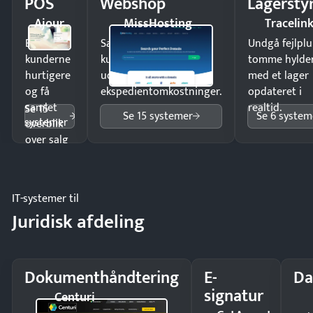
POS
Webshop
Lagersty
Ajour
MissHosting
Tracelin
Ekspedér
Sælg produkter 24/7 til
Undgå fejlplu
kunderne
kunder i hele landet
tomme hylde
hurtigere
uden
med et lager
og få
ekspedientomkostninger.
opdateret i
samlet
realtid.
Se 15
Se 15 systemer
Se 6 system
systemer
overblik
over salg
og lager.
IT-systemer til
Juridisk afdeling
Dokumenthåndtering
E-
Da
signatur
Centuri