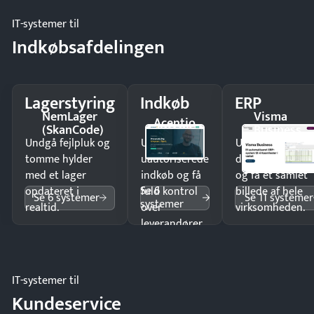
IT-systemer til
Indkøbsafdelingen
Lagerstyring
Indkøb
ERP
NemLager
Visma
Acentio
(SkanCode)
Business
Undgå fejlpluk og
Undgå
Undgå
tomme hylder
uautoriserede
dobbeltindtastn
med et lager
indkøb og få
og få ét samlet
Se 6
opdateret i
fuld kontrol
billede af hele
Se 6 systemer
Se 11 systemer
systemer
realtid.
over
virksomheden.
leverandører
og forbrug.
IT-systemer til
Kundeservice