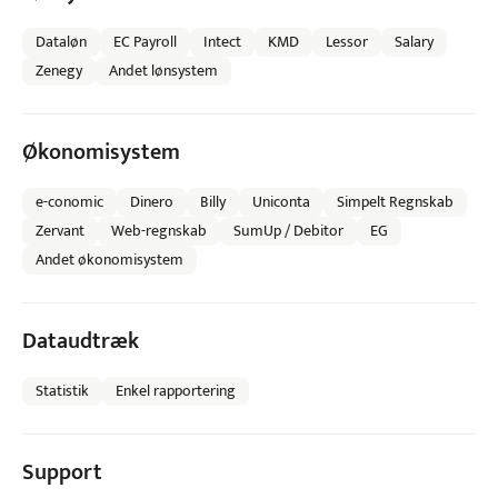
Dataløn
EC Payroll
Intect
KMD
Lessor
Salary
Zenegy
Andet lønsystem
Økonomisystem
e-conomic
Dinero
Billy
Uniconta
Simpelt Regnskab
Zervant
Web-regnskab
SumUp / Debitor
EG
Andet økonomisystem
Dataudtræk
Statistik
Enkel rapportering
Support