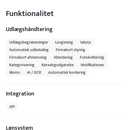
Funktionalitet
Udlægshåndtering
Udlægsbegrænsninger
Lovgivning
Valuta
Automatisk udbetaling
Firmakort styring
Firmakort afstemning
Attestering
Fotokvittering
Kategorisering
Kørselsgodgørelse
Notifikationer
Moms
AI / OCR
Automatisk kontering
Integration
API
Lønsystem