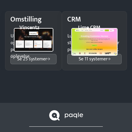
Omstilling
CRM
Vincentz
Lime CRM
Undgå tabte opkald
Luk flere salg med et
og giv kunderne en
struktureret overblik over
professionel
pipeline og opfølgninger.
oplevelse.
Se 25 systemer
Se 11 systemer