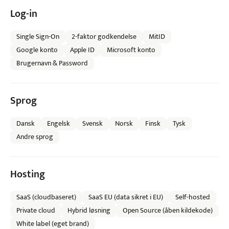
Log-in
Single Sign-On
2-faktor godkendelse
MitID
Google konto
Apple ID
Microsoft konto
Brugernavn & Password
Sprog
Dansk
Engelsk
Svensk
Norsk
Finsk
Tysk
Andre sprog
Hosting
SaaS (cloudbaseret)
SaaS EU (data sikret i EU)
Self-hosted
Private cloud
Hybrid løsning
Open Source (åben kildekode)
White label (eget brand)