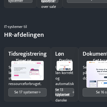
systemer
systemer
overblik
over salg
og lager.
IT-systemer til
HR-afdelingen
Tidsregistrering
Løn
Dokument
TimeLog
Danløn
GetAcc
Spar tid på
Udbetal
Send kontrakter
lønberegning og få
løn korrekt
på minutter o
styr på
og
dokumenter.
ressourceforbruget.
automatisk
—
Se 13
Se 17 systemer
Se 16 
systemer
tilpasset
danske
regler.