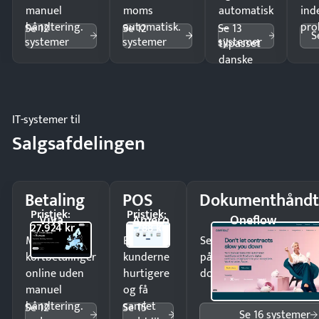
manuel
moms
automatisk
ind
håndtering.
automatisk.
—
pro
Se 12
Se 12
Se 13
S
systemer
systemer
systemer
tilpasset
danske
regler.
IT-systemer til
Salgsafdelingen
Betaling
POS
Dokumenthåndt
Pristjek:
Pristjek:
Viva
Amero
Oneflow
27.924 kr
4.788 kr
Modtag
Ekspedér
Send kontrakter til unde
kortbetalinger
kunderne
på minutter og mist ing
online uden
hurtigere
dokumenter.
manuel
og få
håndtering.
samlet
Se 12
Se 15
Se 16 systemer