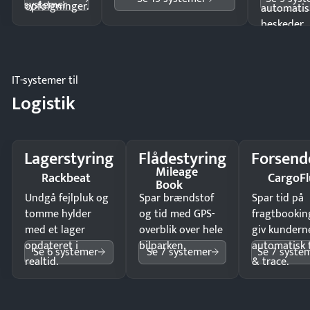
systemer
opfølgninger.
automatis
beskeder.
IT-systemer til
Logistik
Lagerstyring
Flådestyring
Forsend
Mileage
Rackbeat
CargoFl
Book
Undgå fejlpluk og
Spar brændstof
Spar tid på
tomme hylder
og tid med GPS-
fragtbookin
med et lager
overblik over hele
giv kundern
opdateret i
bilparken.
automatisk 
Se 6 systemer
Se 7 systemer
Se 7 syste
realtid.
& trace.