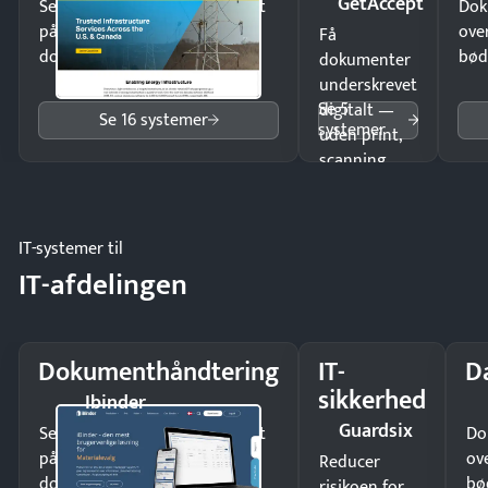
GetAccept
Send kontrakter til underskrift
Dok
på minutter og mist ingen
ove
Få
dokumenter.
bød
dokumenter
underskrevet
Se 5
digitalt —
Se 16 systemer
systemer
uden print,
scanning
eller fysisk
møde.
IT-systemer til
IT-afdelingen
Dokumenthåndtering
IT-
D
sikkerhed
Ibinder
Guardsix
Send kontrakter til underskrift
Do
på minutter og mist ingen
ov
Reducer
dokumenter.
bø
risikoen for