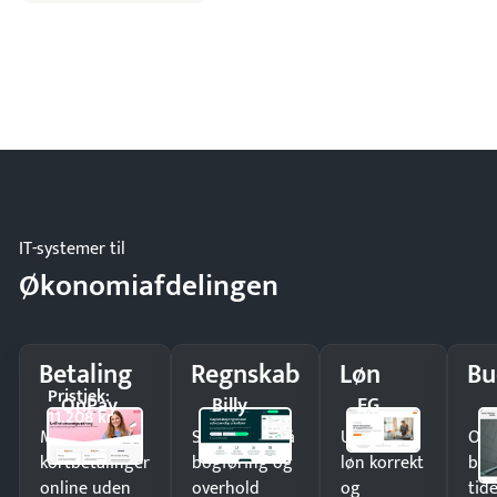
IT-systemer til
Økonomiafdelingen
Betaling
Regnskab
Løn
Bu
Pristjek:
OnPay
Billy
EG
11.208 kr
Modtag
Spar timer på
Udbetal
Op
kortbetalinger
bogføring og
løn korrekt
bud
online uden
overhold
og
tide