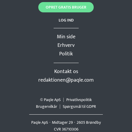
OPRET GRATIS BRUGER
LOG IND
Min side
Erhverv
Politik
Kontakt os
redaktionen@paqle.com
© Paqle ApS
Privatlivspolitik
Brugervilkår
Spørgsmål til GDPR
Paqle ApS
Midtager 29
2605 Brøndby
CVR 36710306