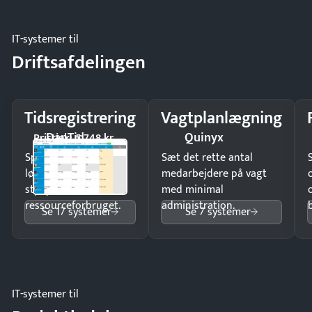
IT-systemer til
Driftsafdelingen
Tidsregistrering
Vagtplanlægning
DanTid
Quinyx
Pristjek: 5.748 kr
Spar tid på
Sæt det rette antal
lønberegning og få
medarbejdere på vagt
styr på
med minimal
ressourceforbruget.
administration.
Se 17 systemer
Se 7 systemer
IT-systemer til