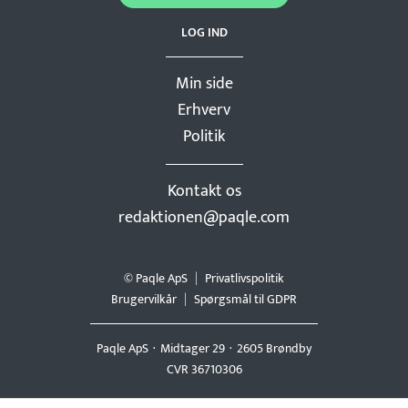
LOG IND
Min side
Erhverv
Politik
Kontakt os
redaktionen@paqle.com
© Paqle ApS
Privatlivspolitik
Brugervilkår
Spørgsmål til GDPR
Paqle ApS
Midtager 29
2605 Brøndby
CVR 36710306