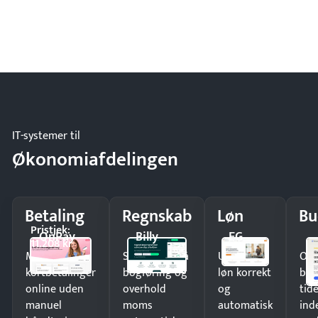
IT-systemer til
Økonomiafdelingen
Betaling
Regnskab
Løn
Bu
Pristjek:
OnPay
Billy
EG
11.208 kr
Modtag
Spar timer på
Udbetal
Op
kortbetalinger
bogføring og
løn korrekt
bud
online uden
overhold
og
tide
manuel
moms
automatisk
ind