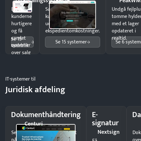
DitBetalingssystem.dk
SHUP
PeakWM
Ekspedér
Sælg produkter 24/7 til
Undgå fejlplu
kunderne
kunder i hele landet
tomme hylde
hurtigere
uden
med et lager
og få
ekspedientomkostninger.
opdateret i
samlet
realtid.
Se 15
Se 15 systemer
Se 6 system
systemer
overblik
over salg
og lager.
IT-systemer til
Juridisk afdeling
Dokumenthåndtering
E-
Da
signatur
Centuri
Nextsign
Send kontrakter til underskrift
Dok
på minutter og mist ingen
ove
Få