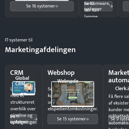
Se 10
ransomware,
Se 16 systemer
systemer
der kan
lamme
driften.
IT-systemer til
Marketingafdelingen
CRM
Webshop
Market
Global
automa
Webnode
CRM
Clerk.
Luk flere salg
Sælg produkter 24/7 til
med et
kunder i hele landet
Få flere s
struktureret
uden
af eksiste
overblik over
ekspedientomkostninger.
kunder m
pipeline og
Se 11
målrettede
Se 15 systemer
Se 9 sys
systemer
opfølgninger.
automatis