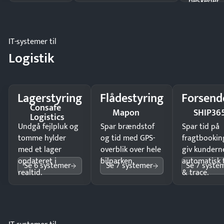
beskeder.
IT-systemer til
Logistik
Lagerstyring
Flådestyring
Forsend
Consafe
Mapon
SHIP36
Logistics
Undgå fejlpluk og
Spar brændstof
Spar tid på
tomme hylder
og tid med GPS-
fragtbookin
med et lager
overblik over hele
giv kundern
opdateret i
bilparken.
automatisk 
Se 6 systemer
Se 7 systemer
Se 7 syste
realtid.
& trace.