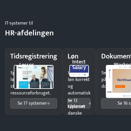
og lager.
IT-systemer til
HR-afdelingen
Tidsregistrering
Løn
Dokument
Intect
Lessor
Workpo
Salary
Spar tid på
Udbetal
Send kontrakter
lønberegning og få
løn korrekt
på minutter o
styr på
og
dokumenter.
ressourceforbruget.
automatisk
—
Se 13
Se 17 systemer
Se 16 
systemer
tilpasset
danske
regler.