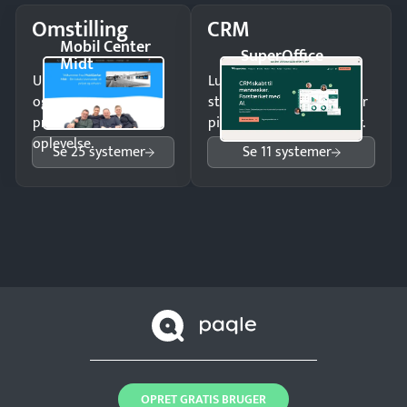
Omstilling
CRM
Mobil Center
SuperOffice
Midt
Undgå tabte opkald
Luk flere salg med et
og giv kunderne en
struktureret overblik over
professionel
pipeline og opfølgninger.
oplevelse.
Se 25 systemer
Se 11 systemer
OPRET GRATIS BRUGER