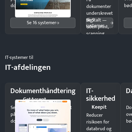
dokumenter.
bød
dokumenter
underskrevet
Se 5
digitalt —
Se 16 systemer
systemer
uden print,
scanning
eller fysisk
møde.
IT-systemer til
IT-afdelingen
Dokumenthåndtering
IT-
D
sikkerhed
GetAccept
Keepit
Send kontrakter til underskrift
Do
på minutter og mist ingen
ov
Reducer
dokumenter.
bø
risikoen for
databrud og