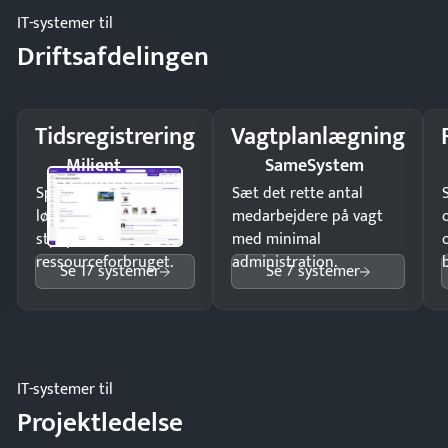
IT-systemer til
Driftsafdelingen
Tidsregistrering
Vagtplanlægning
Milient
SameSystem
Spar tid på
Sæt det rette antal
lønberegning og få
medarbejdere på vagt
styr på
med minimal
ressourceforbruget.
administration.
Se 17 systemer
Se 7 systemer
IT-systemer til
Projektledelse