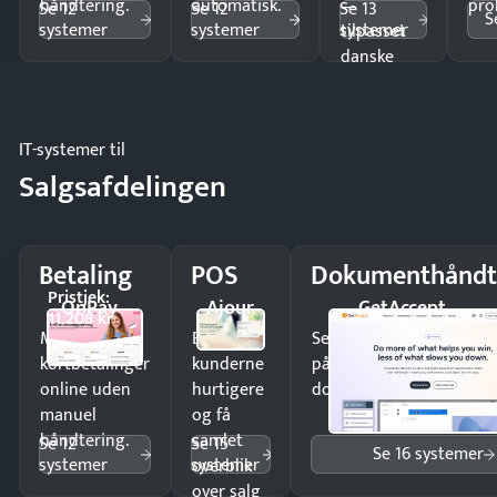
håndtering.
automatisk.
—
pro
Se 12
Se 12
Se 13
S
systemer
systemer
systemer
tilpasset
danske
regler.
IT-systemer til
Salgsafdelingen
Betaling
POS
Dokumenthåndt
Pristjek:
OnPay
Ajour
GetAccept
11.208 kr
Modtag
Ekspedér
Send kontrakter til unde
kortbetalinger
kunderne
på minutter og mist ing
online uden
hurtigere
dokumenter.
manuel
og få
håndtering.
samlet
Se 12
Se 15
Se 16 systemer
systemer
systemer
overblik
over salg