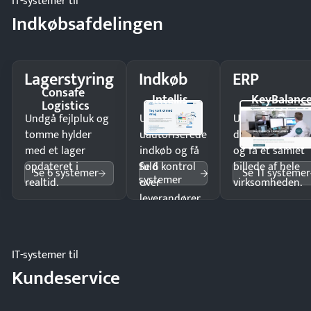
IT-systemer til
Indkøbsafdelingen
Lagerstyring
Indkøb
ERP
Consafe
Intellis
KeyBalanc
Logistics
Undgå fejlpluk og
Undgå
Undgå
tomme hylder
uautoriserede
dobbeltindtastn
med et lager
indkøb og få
og få ét samlet
Se 6
opdateret i
fuld kontrol
billede af hele
Se 6 systemer
Se 11 systemer
systemer
realtid.
over
virksomheden.
leverandører
og forbrug.
IT-systemer til
Kundeservice