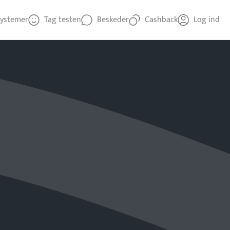
ystemer
Tag testen
Beskeder
Cashback
Log ind