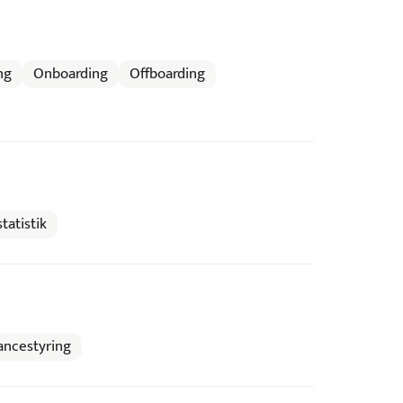
ng
Onboarding
Offboarding
tatistik
ncestyring