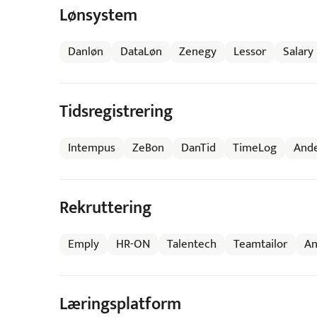
Lønsystem
Danløn
DataLøn
Zenegy
Lessor
Salary
Tidsregistrering
Intempus
ZeBon
DanTid
TimeLog
Ande
Rekruttering
Emply
HR-ON
Talentech
Teamtailor
An
Læringsplatform