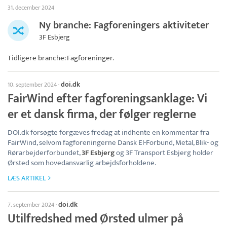
31. december 2024
Ny branche: Fagforeningers aktiviteter
3F Esbjerg
Tidligere branche: Fagforeninger.
doi.dk
10. september 2024
·
FairWind efter fagforeningsanklage: Vi
er et dansk firma, der følger reglerne
DOI.dk forsøgte forgæves fredag at indhente en kommentar fra
FairWind, selvom fagforeningerne Dansk El-Forbund, Metal, Blik- og
Rørarbejderforbundet,
3F Esbjerg
og 3F Transport Esbjerg holder
Ørsted som hovedansvarlig arbejdsforholdene.
LÆS ARTIKEL
doi.dk
7. september 2024
·
Utilfredshed med Ørsted ulmer på