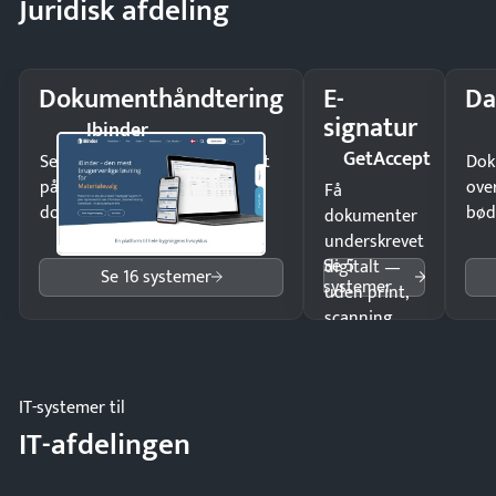
Juridisk afdeling
Dokumenthåndtering
E-
Da
signatur
Ibinder
GetAccept
Send kontrakter til underskrift
Dok
på minutter og mist ingen
ove
Få
dokumenter.
bød
dokumenter
underskrevet
Se 5
digitalt —
Se 16 systemer
systemer
uden print,
scanning
eller fysisk
møde.
IT-systemer til
IT-afdelingen