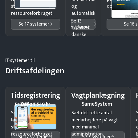
styr på
og
dokumenter.
ressourceforbruget.
automatisk
—
Se 13
Se 17 systemer
Se 16 
systemer
tilpasset
danske
regler.
IT-systemer til
Driftsafdelingen
Tidsregistrering
Vagtplanlægning
ZeBon
SameSystem
Pristjek: 7.540 kr
Spar tid på
Sæt det rette antal
lønberegning og få
medarbejdere på vagt
styr på
med minimal
ressourceforbruget.
administration.
Se 17 systemer
Se 7 systemer