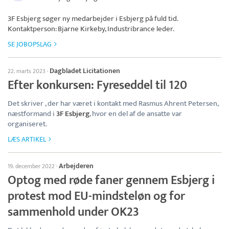
3F Esbjerg
søger ny medarbejder i Esbjerg på fuld tid.
Kontaktperson: Bjarne Kirkeby, Industribrance leder.
SE JOBOPSLAG
Dagbladet Licitationen
22. marts 2023
·
Efter konkursen: Fyreseddel til 120
Det skriver , der har været i kontakt med Rasmus Ahrent Petersen,
næstformand i
3F Esbjerg
, hvor en del af de ansatte var
organiseret.
LÆS ARTIKEL
Arbejderen
19. december 2022
·
Optog med røde faner gennem Esbjerg i
protest mod EU-mindsteløn og for
sammenhold under OK23