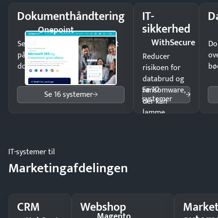
Dokumenthåndtering
IT-
D
sikkerhed
Onepoint
WithSecure
Send kontrakter til underskrift
Do
på minutter og mist ingen
ov
Reducer
dokumenter.
bø
risikoen for
databrud og
Se 10
ransomware,
Se 16 systemer
systemer
der kan
lamme
driften.
IT-systemer til
Marketingafdelingen
CRM
Webshop
Market
Magento