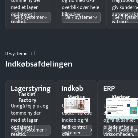
tomme hylder
og tid med GPS-
fragtbookin
med et lager
overblik over hele
giv kundern
opdateret i
bilparken.
automatisk 
Se 6 systemer
Se 7 systemer
Se 7 syste
realtid.
& trace.
IT-systemer til
Indkøbsafdelingen
Lagerstyring
Indkøb
ERP
Tasklet
Medius
Xledger
Factory
Undgå fejlpluk og
Undgå
Undgå
tomme hylder
uautoriserede
dobbeltindtastn
med et lager
indkøb og få
og få ét samlet
Se 6
opdateret i
fuld kontrol
billede af hele
Se 6 systemer
Se 11 systemer
systemer
realtid.
over
virksomheden.