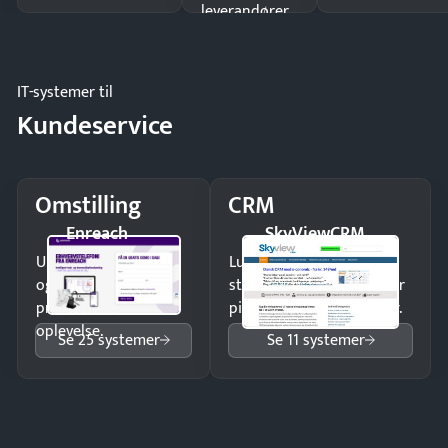
leverandører
og forbrug.
IT-systemer til
Kundeservice
Omstilling
CRM
Enreach
SkyViewCRM
Undgå tabte opkald
Luk flere salg med et
og giv kunderne en
struktureret overblik over
professionel
pipeline og opfølgninger.
oplevelse.
Se 25 systemer
Se 11 systemer