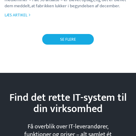
dem meddelt, at fabrikken lukker i begyndelsen af december.
LÆS ARTIKEL
SE FLERE
Find det rette IT-system til
din
virksomhed
Få overblik over IT-leverandører,
funktioner og priser – alt samlet ét