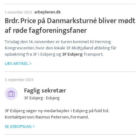
arbejderen.dk
1. november 2023
·
Brdr. Price på Danmarksturné bliver mødt
af røde fagforeningsfaner
Tirsdag den 14. november er turen kommet til Herning
Kongrescenter, hvor den lokale 3F Midtjylland afdeling får
opbakning fra 3F i Esbjerg og
3F Esbjerg
Transport.
LÆS ARTIKEL
5. september 2023
Faglig sekretær
3F Esbjerg · Esbjerg
3F Esbjerg
søger ny medarbejder i Esbjerg på fuld tid.
Kontaktperson: Rasmus Petersen, Formand.
SE JOBOPSLAG