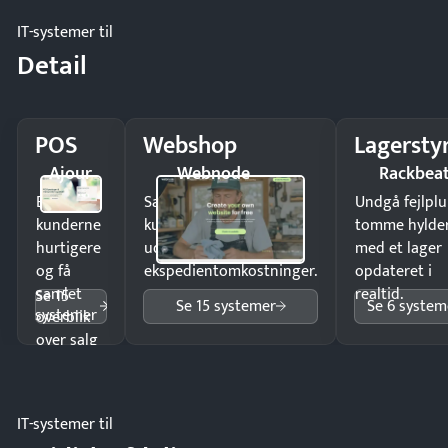
IT-systemer til
Detail
POS
Webshop
Lagersty
Ajour
Webnode
Rackbea
Ekspedér
Sælg produkter 24/7 til
Undgå fejlplu
kunderne
kunder i hele landet
tomme hylde
hurtigere
uden
med et lager
og få
ekspedientomkostninger.
opdateret i
samlet
realtid.
Se 15
Se 15 systemer
Se 6 system
systemer
overblik
over salg
og lager.
IT-systemer til