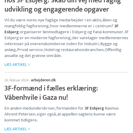
hos 3F Esbjerg: Skab din vej med faglig
udvikling og engagerende opgaver
Vil du være vores nye faglige medarbejder i en aktiv, åben og
mangfoldig fagforening, hvor medlemmerne er i centrum?
3F
Esbjerg
organiserer lønmodtagere i Esbjerg og Fanø kommuner. 3F
Esbjerg er en moderne fagforening, der varetager medlemmernes
interesser på overenskomsterne inden for Industri, Bygge og
anlæg, Privat service, Hotel og restaurationsbranchen, Offentlig
ansatte og det grønne område.
LÆS ARTIKEL
arbejderen.dk
26. februar 2024
·
3F-formænd i fælles erklæring:
Våbenhvile i Gaza nu!
En anden medunderskriver, formanden for
3F Esbjerg
Rasmus
Ahrent Petersen, siger også, at appellen sagtens kunne være
kommet tidligere.
LÆS ARTIKEL