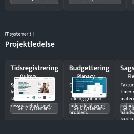
IT-systemer til
Projektledelse
Tidsregistrering
Budgettering
Sags
Quinyx
Planacy
Fi
Spar tid på
Opdag
Faktur
lønberegning og få
budgetafvigelser i
timer 
styr på
tide og grib ind,
materi
ressourceforbruget.
inden de bliver et
reduc
Se 17 systemer
Se 6 systemer
Se 7 
problem.
håndv
papira