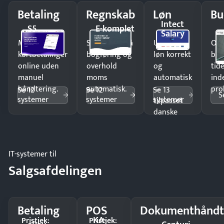
Betaling
Regnskab
Løn
Bu
Intect
S5
E-komplet
Salary
Modtag
Spar timer på
Udbetal
Op
kortbetalinger
bogføring og
løn korrekt
bud
online uden
overhold
og
tide
manuel
moms
automatisk
ind
håndtering.
automatisk.
—
pro
Se 12
Se 12
Se 13
S
systemer
systemer
systemer
tilpasset
danske
regler.
IT-systemer til
Salgsafdelingen
Betaling
POS
Dokumenthåndt
KA-
Pristjek:
Pristjek: