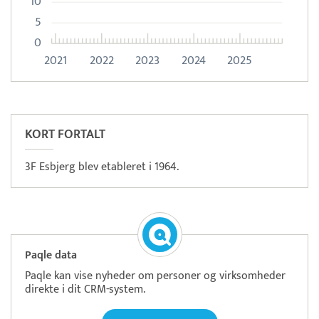
10
5
0
2021
2022
2023
2024
2025
Læs mere om systemet
S5
Betaling
KORT FORTALT
3F Esbjerg blev etableret i 1964.
Paqle data
Paqle kan vise nyheder om personer og virksomheder
direkte i dit CRM-system.