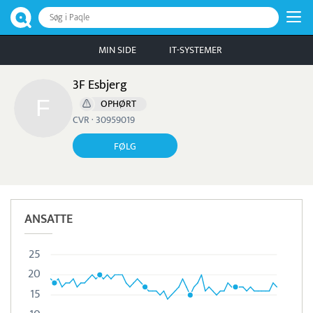
Søg i Paqle
MIN SIDE
IT-SYSTEMER
3F Esbjerg
OPHØRT
CVR · 30959019
FØLG
ANSATTE
25
20
15