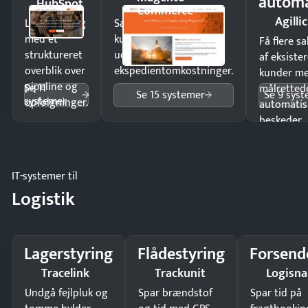
automa
HubSpot
Commerce
Agillic
Luk flere salg
Sælg produkter 24/7 til
med et
kunder i hele landet
Få flere s
struktureret
uden
af eksiste
overblik over
ekspedientomkostninger.
kunder m
pipeline og
Se 11
målrettede
Se 15 systemer
Se 9 sys
systemer
opfølgninger.
automatis
beskeder.
IT-systemer til
Logistik
Lagerstyring
Flådestyring
Forsend
Tracelink
Trackunit
Logisn
Undgå fejlpluk og
Spar brændstof
Spar tid på