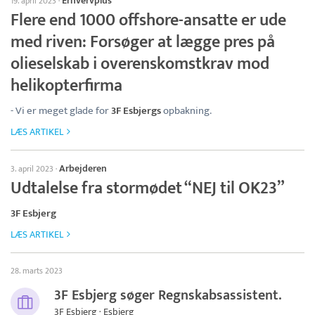
Erhvervplus
19. april 2023
·
Flere end 1000 offshore-ansatte er ude
med riven: Forsøger at lægge pres på
olieselskab i overenskomstkrav mod
helikopterfirma
- Vi er meget glade for
3F Esbjergs
opbakning.
LÆS ARTIKEL
Arbejderen
3. april 2023
·
Udtalelse fra stormødet “NEJ til OK23”
3F Esbjerg
LÆS ARTIKEL
28. marts 2023
3F Esbjerg søger Regnskabsassistent.
3F Esbjerg · Esbjerg