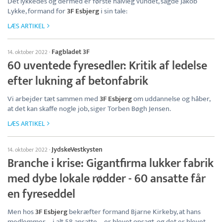
Det lykkedes og dermed er første halvleg vundet, sagde Jakob
Lykke, formand for
3F Esbjerg
i sin tale:
LÆS ARTIKEL
Fagbladet 3F
14. oktober 2022
·
60 uventede fyresedler: Kritik af ledelse
efter lukning af betonfabrik
Vi arbejder tæt sammen med
3F Esbjerg
om uddannelse og håber,
at det kan skaffe nogle job, siger Torben Bøgh Jensen.
LÆS ARTIKEL
JydskeVestkysten
14. oktober 2022
·
Branche i krise: Gigantfirma lukker fabrik
med dybe lokale rødder - 60 ansatte får
en fyreseddel
Men hos
3F Esbjerg
bekræfter formand Bjarne Kirkeby, at hans
medlemmer – i alt 58 ansatte – er blevet opsagt, og det er blevet