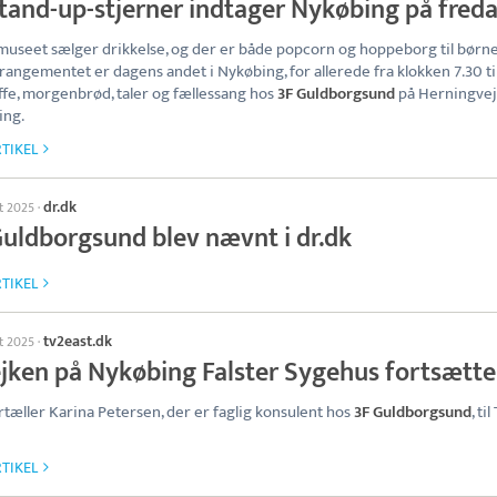
stand-up-stjerner indtager Nykøbing på fred
useet sælger drikkelse, og der er både popcorn og hoppeborg til børnen
rangementet er dagens andet i Nykøbing, for allerede fra klokken 7.30 til
ffe, morgenbrød, taler og fællessang hos
3F Guldborgsund
på Herningvej 
ing.
TIKEL
dr.dk
st 2025
·
Guldborgsund blev nævnt i dr.dk
TIKEL
tv2east.dk
st 2025
·
ejken på Nykøbing Falster Sygehus fortsætte
rtæller Karina Petersen, der er faglig konsulent hos
3F Guldborgsund
, ti
TIKEL