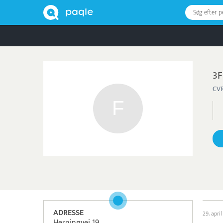
Søg efter 
3F
CVR
ADRESSE
29. april
Herningvej 19