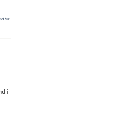
nd for
nd i