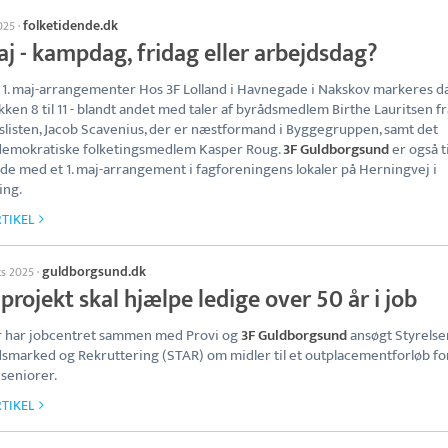
folketidende.dk
025
·
aj - kampdag, fridag eller arbejdsdag?
 1. maj-arrangementer Hos 3F Lolland i Havnegade i Nakskov markeres 
okken 8 til 11 - blandt andet med taler af byrådsmedlem Birthe Lauritsen fr
listen, Jacob Scavenius, der er næstformand i Byggegruppen, samt det
demokratiske folketingsmedlem Kasper Roug.
3F Guldborgsund
er også t
de med et 1. maj-arrangement i fagforeningens lokaler på Herningvej i
ing.
TIKEL
guldborgsund.dk
ts 2025
·
projekt skal hjælpe ledige over 50 år i job
r har jobcentret sammen med Provi og
3F Guldborgsund
ansøgt Styrelse
smarked og Rekruttering (STAR) om midler til et outplacementforløb fo
 seniorer.
TIKEL