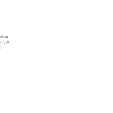
de, at
k og at
.
F