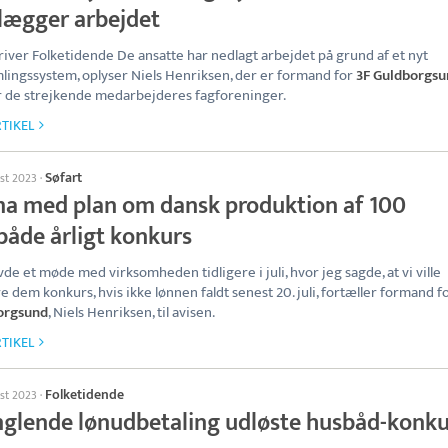
lægger arbejdet
river Folketidende De ansatte har nedlagt arbejdet på grund af et nyt
lingssystem, oplyser Niels Henriksen, der er formand for
3F Guldborgsu
 de strejkende medarbejderes fagforeninger.
TIKEL
Søfart
ust 2023
·
ma med plan om dansk produktion af 100
både årligt konkurs
vde et møde med virksomheden tidligere i juli, hvor jeg sagde, at vi ville
 dem konkurs, hvis ikke lønnen faldt senest 20. juli, fortæller formand f
orgsund
, Niels Henriksen, til avisen.
TIKEL
Folketidende
ust 2023
·
glende lønudbetaling udløste husbåd-konku