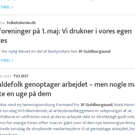
TIKEL
folketidende.dk
024
·
oreninger på 1. maj: Vi drukner i vores egen
ces
r for nylig blevet en del af bestyrelsen hos
3F Guldborgsund
.
TIKEL
TV2 ØST
ust 2023
·
aldefolk genoptager arbejdet – men nogle m
te en uge på dem
redse med ny tømningsordning Formand for
3F Guldborgsund
, Niels Henr
te torsdag til Folketidende, at arbejdsnedlæggelsen er udsprunget af, at
efolkene er utilfredse med, at deres arbejde ikke er tilrettelagt godt nok,
res for mange timer, efter man er gået over til den nye tømningsordning
rede torsdag de strejkende medarbejdere til at genoptage arbejdet, for
Henriksen.