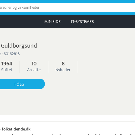
personer og virksomheder
MIN SIDE
IT-SYSTEMER
 Guldborgsund
 · 60162816
1964
10
8
Stiftet
Ansatte
Nyheder
FØLG
folketidende.dk
·