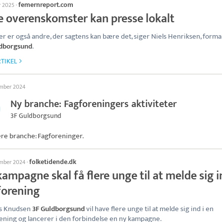
femernreport.com
r 2025
·
e overenskomster kan presse lokalt
r er også andre, der sagtens kan bære det, siger Niels Henriksen, forma
ldborgsund
.
TIKEL
ember 2024
Ny branche: Fagforeningers aktiviteter
3F Guldborgsund
ere branche: Fagforeninger.
folketidende.dk
ember 2024
·
ampagne skal få flere unge til at melde sig i
forening
s Knudsen
3F Guldborgsund
vil have flere unge til at melde sig ind i en
ening og lancerer i den forbindelse en ny kampagne.