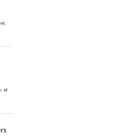
nd
,
or
3F
rs