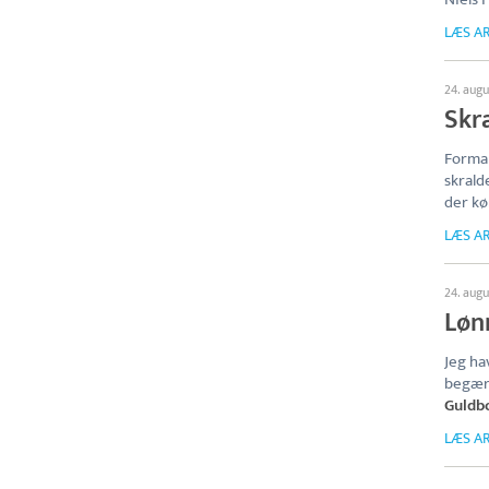
LÆS AR
24. aug
Skra
Forma
skrald
der kø
LÆS AR
24. aug
Løn
Jeg ha
begære
Guldb
LÆS AR