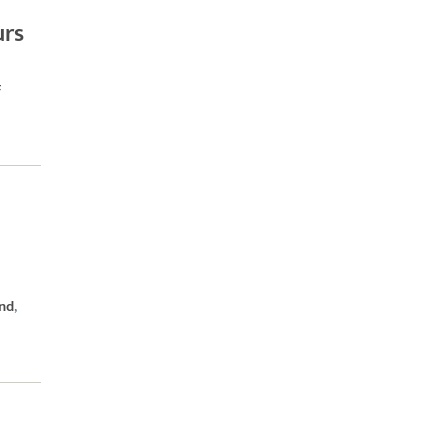
urs
F
nd
,