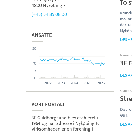
To 
4800 Nykøbing F
Brandm
(+45) 54 85 08 00
maj-ar
der ka
Nykøb
ANSATTE
LÆS AR
20
6. augu
15
3F 
10
5
LÆS AR
0
2022
2023
2024
2025
2026
5. augu
Str
KORT FORTALT
Det fo
ØST.
3F Guldborgsund blev etableret i
1964 og har adresse i Nykøbing F.
LÆS AR
Virksomheden er en forening i