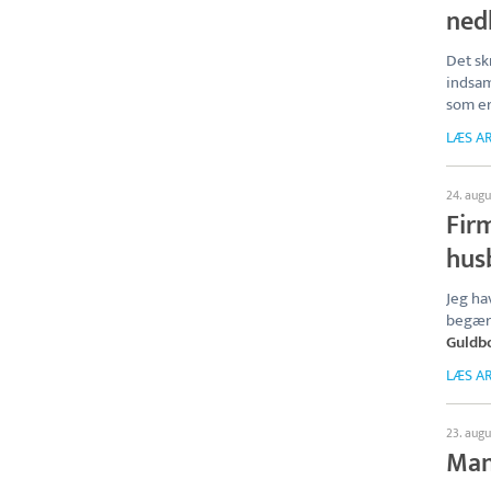
ned
Det sk
indsam
som er
LÆS AR
24. aug
Fir
hus
Jeg ha
begære
Guldb
LÆS AR
23. aug
Man