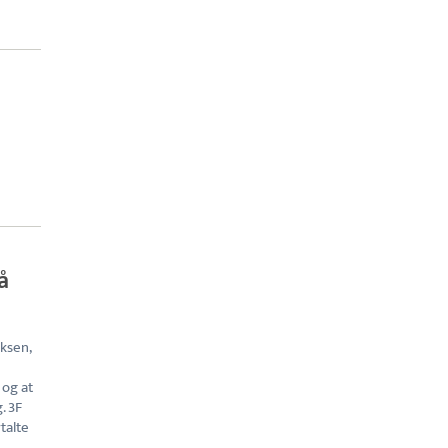
å
iksen,
 og at
. 3F
talte