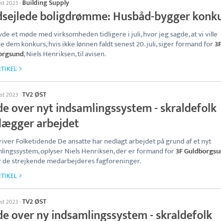
Building Supply
ust 2023
·
dsejlede boligdrømme: Husbåd-bygger konk
vde et møde med virksomheden tidligere i juli, hvor jeg sagde, at vi ville
 dem konkurs, hvis ikke lønnen faldt senest 20. juli, siger formand for
3
orgsund
, Niels Henriksen, til avisen.
TIKEL
TV2 ØST
ust 2023
·
de over nyt indsamlingssystem - skraldefolk
lægger arbejdet
river Folketidende De ansatte har nedlagt arbejdet på grund af et nyt
lingssystem, oplyser Niels Henriksen, der er formand for
3F Guldborgsu
 de strejkende medarbejderes fagforeninger.
TIKEL
TV2 ØST
ust 2023
·
de over ny indsamlingssystem - skraldefolk