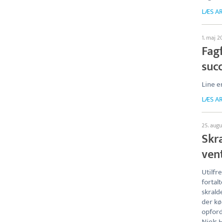
LÆS AR
1. maj 2
Fagf
suc
Line e
LÆS AR
25. aug
Skr
ven
Utilf
fortal
skrald
der kø
opford
Niels 