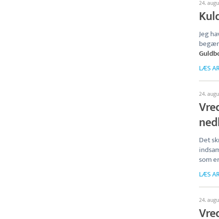
24. aug
Kul
Jeg ha
begære
Guldb
LÆS AR
24. aug
Vre
ned
Det sk
indsam
som er
LÆS AR
24. aug
Vre