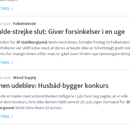
TIKEL
Folketidende
ust 2023
·
lde-strejke slut: Giver forsinkelser i en uge
nden for
3F Guldborgsund
, Niels Henriksen, fortalte fredag til Folketiden
efolkene var utilfredse med, at deres arbejde ikke er tilrettelagt godt no
res for mange timer, efter man er gået over til den nye tømningsordning
TIKEL
Wood Supply
ust 2023
·
nen udeblev: Husbåd-bygger konkurs
vde et møde med virksomheden tidligere i juli, hvor jeg sagde, at vi ville
 dem konkurs, hvis ikke lønnen faldt senest 20. juli, siger formand for
3
orgsund
, Niels Henriksen, til avisen.
TIKEL