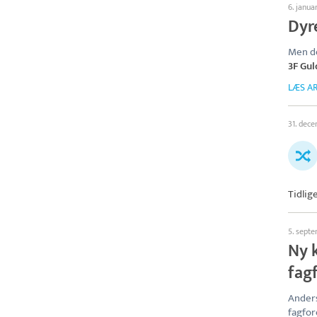
6. janua
Dyr
Men de
3F Gu
LÆS AR
31. dec
Tidlig
5. sept
Ny k
fag
Ander
fagfor