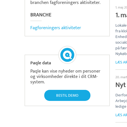
branchen fagforeningers aktiviteter.
1. maj 2
1. m
BRANCHE
Lokale
Fagforeningers aktiviteter
fra kl
Enheds
social
på fær
Nykøb
LÆS AR
Paqle data
Paqle kan vise nyheder om personer
og virksomheder direkte i dit CRM-
20. mar
system.
Nyt 
Derfo
BESTIL DEMO
Arbejd
ledige
LÆS AR