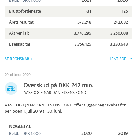
2021
2020
Beløb i DKK 1.000
Bruttofortjeneste
-31
125
Årets resultat
572.248
242.682
Aktiver i alt
3.776.295
3.250.088
Egenkapital
3.756.125
3.230.643
SE REGNSKAB
HENT PDF
20. oktober 2020
Overskud på DKK 242 mio.
AASE OG EJNAR DANIELSENS FOND
AASE OG EJNAR DANIELSENS FOND
offentliggør regnskabet for
perioden 1. juli 2019 til 30. juni.
NØGLETAL
2020
2019
Beløb i DKK 1.000