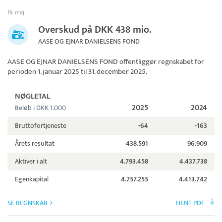
19. maj
Overskud på DKK 438 mio.
AASE OG EJNAR DANIELSENS FOND
AASE OG EJNAR DANIELSENS FOND
offentliggør regnskabet for
perioden 1. januar 2025 til 31. december 2025.
NØGLETAL
2025
2024
Beløb i DKK 1.000
Bruttofortjeneste
-64
-163
Årets resultat
438.591
96.909
Aktiver i alt
4.793.458
4.437.738
Egenkapital
4.757.255
4.413.742
SE REGNSKAB
HENT PDF