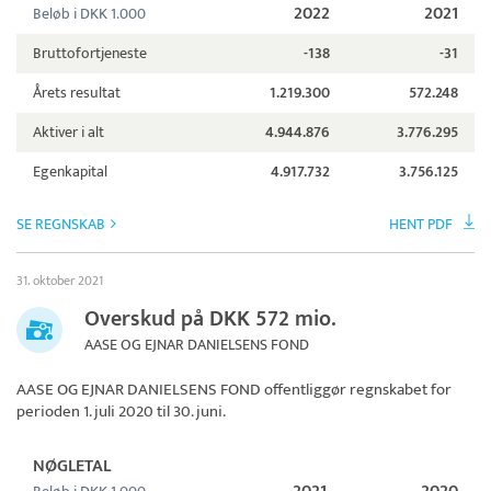
2022
2021
Beløb i DKK 1.000
Bruttofortjeneste
-138
-31
Årets resultat
1.219.300
572.248
Aktiver i alt
4.944.876
3.776.295
Egenkapital
4.917.732
3.756.125
SE REGNSKAB
HENT PDF
31. oktober 2021
Overskud på DKK 572 mio.
AASE OG EJNAR DANIELSENS FOND
AASE OG EJNAR DANIELSENS FOND
offentliggør regnskabet for
perioden 1. juli 2020 til 30. juni.
NØGLETAL