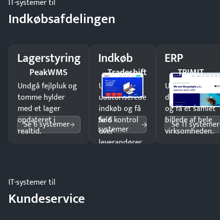
IT-systemer til
Indkøbsafdelingen
Lagerstyring
Indkøb
ERP
PeakWMS
Tradeshift
TRIMIT
Undgå fejlpluk og
Undgå
Undgå
tomme hylder
uautoriserede
dobbeltindtastn
med et lager
indkøb og få
og få ét samlet
Se 6
opdateret i
fuld kontrol
billede af hele
Se 6 systemer
Se 11 systemer
systemer
realtid.
over
virksomheden.
leverandører
og forbrug.
IT-systemer til
Kundeservice