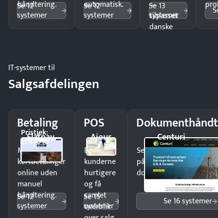
håndtering.
automatisk.
—
pro
Se 12
Se 12
Se 13
S
systemer
systemer
systemer
tilpasset
danske
regler.
IT-systemer til
Salgsafdelingen
Betaling
POS
Dokumenthåndt
Pristjek:
Flatpay
Ajour
Centuri
11.880 kr
Modtag
Ekspedér
Send kontrakter til unde
kortbetalinger
kunderne
på minutter og mist ing
online uden
hurtigere
dokumenter.
manuel
og få
håndtering.
samlet
Se 12
Se 15
Se 16 systemer
systemer
systemer
overblik
over salg