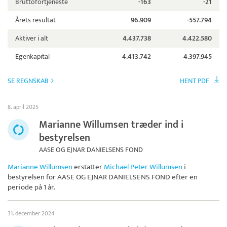
Bruttofortjeneste
-163
-21
Årets resultat
96.909
-557.794
Aktiver i alt
4.437.738
4.422.580
Egenkapital
4.413.742
4.397.945
SE REGNSKAB
HENT PDF
8. april 2025
Marianne Willumsen træder ind i
bestyrelsen
AASE OG EJNAR DANIELSENS FOND
Marianne Willumsen
erstatter
Michael Peter Willumsen
i
bestyrelsen for
AASE OG EJNAR DANIELSENS FOND
efter en
periode på 1 år.
31. december 2024