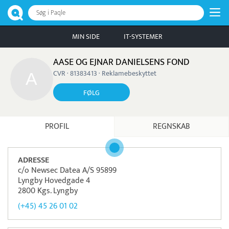
Søg i Paqle
MIN SIDE
IT-SYSTEMER
AASE OG EJNAR DANIELSENS FOND
CVR · 81383413 · Reklamebeskyttet
FØLG
PROFIL
REGNSKAB
ADRESSE
c/o Newsec Datea A/S 95899
Lyngby Hovedgade 4
2800 Kgs. Lyngby
(+45) 45 26 01 02