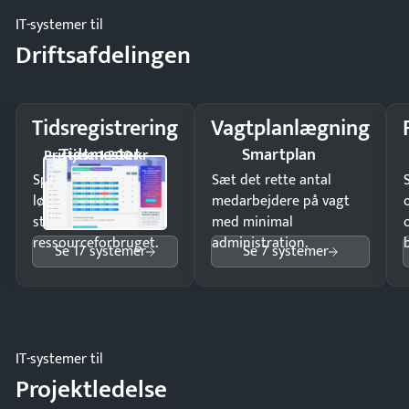
IT-systemer til
Driftsafdelingen
Tidsregistrering
Vagtplanlægning
Tidsmester
Smartplan
Pristjek: 1.200 kr
Spar tid på
Sæt det rette antal
lønberegning og få
medarbejdere på vagt
styr på
med minimal
ressourceforbruget.
administration.
Se 17 systemer
Se 7 systemer
IT-systemer til
Projektledelse