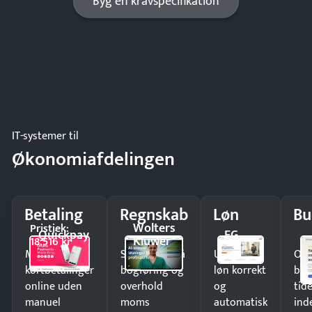
Byg en kravspecifikation
IT-systemer til
Økonomiafdelingen
Betaling
Regnskab
Løn
Bu
Wolters
Pristjek:
Quickpay
EG
Kluwer
18.516 kr
Modtag
Spar timer på
Udbetal
Op
kortbetalinger
bogføring og
løn korrekt
bud
online uden
overhold
og
tide
manuel
moms
automatisk
ind