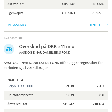
Aktiver i alt
3.058.148
3.163.689
Egenkapital
3.032.071
3.139.568
SE REGNSKAB
HENT PDF
15. oktober 2018
Overskud på DKK 511 mio.
AASE OG EJNAR DANIELSENS FOND
AASE OG EJNAR DANIELSENS FOND
offentliggør regnskabet for
perioden 1. juli 2017 til 30. juni.
NØGLETAL
2018
2017
Beløb i DKK 1.000
Bruttofortjeneste
-1.639
-831
Årets resultat
511.542
218.434