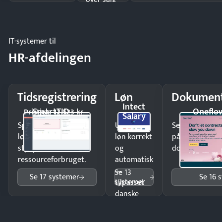
og lager.
IT-systemer til
HR-afdelingen
Tidsregistrering
Løn
Dokument
Intect
SmartTID
Oneflo
Pristjek: 12.523 kr
Salary
Spar tid på
Udbetal
Send kontrakter
lønberegning og få
løn korrekt
på minutter o
styr på
og
dokumenter.
ressourceforbruget.
automatisk
—
Se 13
Se 17 systemer
Se 16 
systemer
tilpasset
danske
regler.