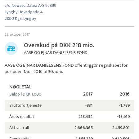
c/o Newsec Datea A/S 95899
Lyngby Hovedgade 4
2800 Kgs. Lyngby
25. oktober 2017
Overskud på DKK 218 mio.
AASE OG EJNAR DANIELSENS FOND
AASE OG EJNAR DANIELSENS FOND
offentliggør regnskabet for
perioden 1. juli 2016 til 30. juni.
NØGLETAL
2017
2016
Beløb i DKK 1.000
Bruttofortjeneste
-831
-1.789
Årets resultat
218.434
-13.919
Aktiver i alt
2.666.365
2.459.801
Egenkapital
2.655.389
2.443.596