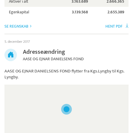
Aktiver i alt
3.163.689
2.666.365
Egenkapital
3.139.568
2.655.389
SE REGNSKAB
HENT PDF
5. december 2017
Adresseændring
AASE OG EJNAR DANIELSENS FOND
AASE OG EJNAR DANIELSENS FOND
flytter fra Kgs.Lyngby til Kgs.
Lyngby.