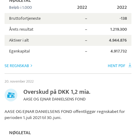
NØGLETAL
2022
2022
Beløb i 1.000
Bruttofortjeneste
–
-138
Årets resultat
–
1.219.300
Aktiver i alt
–
4.944.876
Egenkapital
–
4.917.732
SE REGNSKAB
HENT PDF
20. november 2022
Overskud på DKK 1,2 mia.
AASE OG EJNAR DANIELSENS FOND
AASE OG EJNAR DANIELSENS FOND
offentliggør regnskabet for
perioden 1. juli 2021 til 30. juni.
NØGLETAL