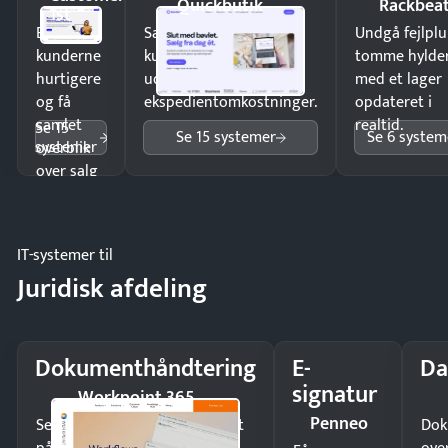
Quickbutik
Rackbea
1st
Ekspedér
Sælg produkter 24/7 til
Undgå fejlplu
kunderne
kunder i hele landet
tomme hylde
hurtigere
uden
med et lager
og få
ekspedientomkostninger.
opdateret i
samlet
realtid.
Se 15
Se 15 systemer
Se 6 system
systemer
overblik
over salg
og lager.
IT-systemer til
Juridisk afdeling
Dokumenthåndtering
E-
Da
signatur
Workpoint 365
Penneo
Send kontrakter til underskrift
Dok