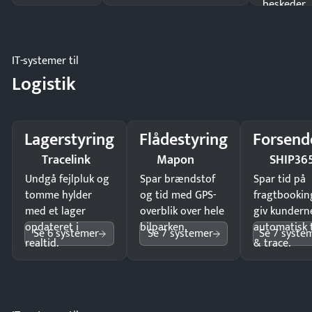
beskeder.
IT-systemer til
Logistik
Lagerstyring
Flådestyring
Forsend
Tracelink
Mapon
SHIP36
Undgå fejlpluk og
Spar brændstof
Spar tid på
tomme hylder
og tid med GPS-
fragtbookin
med et lager
overblik over hele
giv kundern
opdateret i
bilparken.
automatisk 
Se 6 systemer
Se 7 systemer
Se 7 syste
realtid.
& trace.