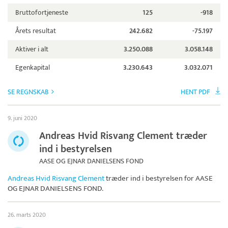
Bruttofortjeneste
125
-918
Årets resultat
242.682
-75.197
Aktiver i alt
3.250.088
3.058.148
Egenkapital
3.230.643
3.032.071
SE REGNSKAB
HENT PDF
9. juni 2020
Andreas Hvid Risvang Clement træder
ind i bestyrelsen
AASE OG EJNAR DANIELSENS FOND
Andreas Hvid Risvang Clement
træder ind i bestyrelsen for
AASE
OG EJNAR DANIELSENS FOND
.
26. marts 2020