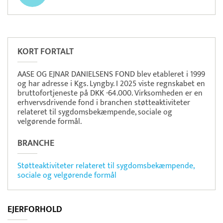
Pristjek:
18.516 kr
Se priseksempel
Quickpay
Betaling
KORT FORTALT
AASE OG EJNAR DANIELSENS FOND blev etableret i 1999
og har adresse i Kgs. Lyngby. I 2025 viste regnskabet en
bruttofortjeneste på DKK -64.000. Virksomheden er en
erhvervsdrivende fond i branchen støtteaktiviteter
relateret til sygdomsbekæmpende, sociale og
velgørende formål.
BRANCHE
Støtteaktiviteter relateret til sygdomsbekæmpende,
sociale og velgørende formål
EJERFORHOLD