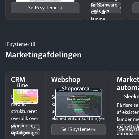
Se 10
ransomware,
Se 16 systemer
systemer
der kan
lamme
driften.
IT-systemer til
Marketingafdelingen
CRM
Webshop
Market
Lime
automa
Shoporama
CRM
Sleek
Luk flere salg
Sælg produkter 24/7 til
med et
kunder i hele landet
Få flere s
struktureret
uden
af eksiste
overblik over
ekspedientomkostninger.
kunder m
pipeline og
Se 11
målrettede
Se 15 systemer
Se 9 sys
systemer
opfølgninger.
automatis