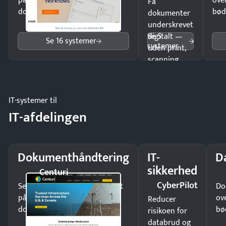
på minutter og mist ingen
ove
Få
dokumenter.
bød
dokumenter
underskrevet
Se 5
digitalt —
Se 16 systemer
systemer
uden print,
scanning
eller fysisk
møde.
IT-systemer til
IT-afdelingen
Dokumenthåndtering
IT-
D
sikkerhed
Centuri
CyberPilot
Send kontrakter til underskrift
Do
på minutter og mist ingen
ov
Reducer
dokumenter.
bø
risikoen for
databrud og