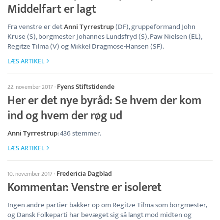
Middelfart er lagt
Fra venstre er det
Anni Tyrrestrup
(DF), gruppeformand John
Kruse (S), borgmester Johannes Lundsfryd (S), Paw Nielsen (EL),
Regitze Tilma (V) og Mikkel Dragmose-Hansen (SF).
LÆS ARTIKEL
Fyens Stiftstidende
22. november 2017
·
Her er det nye byråd: Se hvem der kom
ind og hvem der røg ud
Anni Tyrrestrup
: 436 stemmer.
LÆS ARTIKEL
Fredericia Dagblad
10. november 2017
·
Kommentar: Venstre er isoleret
Ingen andre partier bakker op om Regitze Tilma som borgmester,
og Dansk Folkeparti har bevæget sig så langt mod midten og