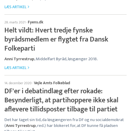
LÆS ARTIKEL
Fyens.dk
28. marts 2021
·
Helt vildt: Hvert tredje fynske
byrådsmedlem er flygtet fra Dansk
Folkeparti
Anni Tyrrestrup
, Middelfart Byråd, løsgænger 2018.
LÆS ARTIKEL
Vejle Amts Folkeblad
14. december 2020
·
DF'er i debatindlæg efter rokade:
Besynderligt, at partihoppere ikke skal
aflevere tillidsposter tilbage til partiet
Det har taget sin tid, da løsgængeren fra DF og nu socialdemokrat
(
Anni Tyrrestrup
, red.) har blokeret for, at DF kunne få pladsen