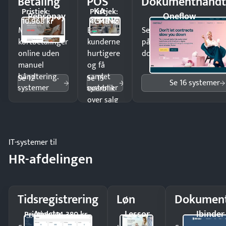
Betaling
POS
Dokumenthåndt
KA-
Pristjek:
Pristjek:
Pensopay
Oneflow
CHING
10.968 kr
4.548 kr
Modtag
Ekspedér
Send kontrakter til unde
kortbetalinger
kunderne
på minutter og mist ing
online uden
hurtigere
dokumenter.
manuel
og få
håndtering.
samlet
Se 12
Se 15
Se 16 systemer
systemer
systemer
overblik
over salg
og lager.
IT-systemer til
HR-afdelingen
Tidsregistrering
Løn
Dokument
Apacta
Lessor
Ibinder
Pristjek: 44.380 kr