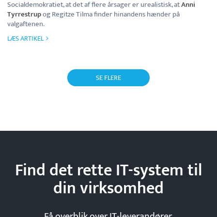
Socialdemokratiet, at det af flere årsager er urealistisk, at
Anni
Tyrrestrup
og Regitze Tilma finder hinandens hænder på
valgaftenen.
LÆS ARTIKEL
SE FLERE
Find det rette IT-system til
din
virksomhed
Få overblik over IT-leverandører,