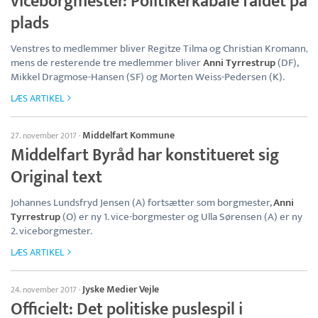
viceborgmester: Politikerkabale faldet på
plads
Venstres to medlemmer bliver Regitze Tilma og Christian Kromann,
mens de resterende tre medlemmer bliver
Anni Tyrrestrup
(DF),
Mikkel Dragmose-Hansen (SF) og Morten Weiss-Pedersen (K).
LÆS ARTIKEL
Middelfart Kommune
27. november 2017
·
Middelfart Byråd har konstitueret sig
Original text
Johannes Lundsfryd Jensen (A) fortsætter som borgmester,
Anni
Tyrrestrup
(O) er ny 1. vice-borgmester og Ulla Sørensen (A) er ny
2. viceborgmester.
LÆS ARTIKEL
Jyske Medier Vejle
24. november 2017
·
Officielt: Det politiske puslespil i