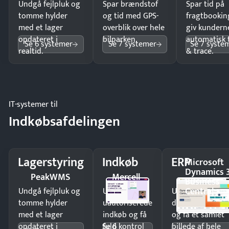
Undgå fejlpluk og
Spar brændstof
Spar tid på
tomme hylder
og tid med GPS-
fragtbookin
med et lager
overblik over hele
giv kundern
opdateret i
bilparken.
automatisk 
Se 6 systemer
Se 7 systemer
Se 7 syste
realtid.
& trace.
IT-systemer til
Indkøbsafdelingen
Lagerstyring
Indkøb
ERP
Microsoft
Dynamics 
PeakWMS
Mercell
Business
Central
Undgå fejlpluk og
Undgå
Undgå
tomme hylder
uautoriserede
dobbeltindtastn
med et lager
indkøb og få
og få ét samlet
Se 6
opdateret i
fuld kontrol
billede af hele