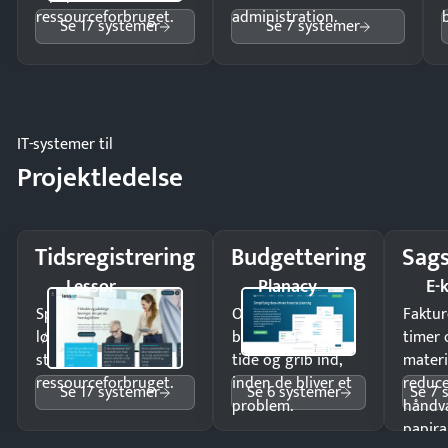
ressourceforbruget.
administration.
Se 17 systemer
Se 7 systemer
IT-systemer til
Projektledelse
Tidsregistrering
Budgettering
Sags
Lessor
Planacy
E-
Spar tid på
Opdag
Faktur
lønberegning og få
budgetafvigelser i
timer 
styr på
tide og grib ind,
materi
ressourceforbruget.
inden de bliver et
reduc
Se 17 systemer
Se 6 systemer
Se 7 
problem.
håndv
papira