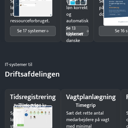
Spar tid på
Udbetal
Send kontrakter
lønberegning og få
løn korrekt
på minutter o
styr på
og
dokumenter.
ressourceforbruget.
automatisk
—
Se 13
Se 17 systemer
Se 16 
systemer
tilpasset
danske
regler.
IT-systemer til
Driftsafdelingen
Tidsregistrering
Vagtplanlægning
Timegrip
Timegrip
Pristjek: 7.548 kr
Spar tid på
Sæt det rette antal
lønberegning og få
medarbejdere på vagt
styr på
med minimal