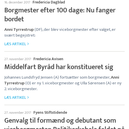
Fredericia Dagblad
16. december 2017
·
Borgmester efter 100 dage: Nu fanger
bordet
Anni Tyrrestrup
(DF), der blev viceborgmester efter valget, er
svært begejstret:
LÆS ARTIKEL
Fredericia Avisen
27. november 2017
·
Middelfart Byråd har konstitueret sig
Johannes Lundsfryd Jensen (A) fortsætter som borgmester,
Anni
Tyrrestrup
(O) er ny 1. viceborgmester og Ulla Sørensen (A) er ny
2. viceborgmester.
LÆS ARTIKEL
Fyens Stiftstidende
27. november 2017
·
Genvalg til formænd og debutant som