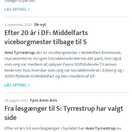
tilbage til partiet.
LÆS ARTIKEL
Dk-nyt
9. september 2020
·
Efter 20 år i DF: Middelfarts
viceborgmester tilbage til S
Anni Tyrrestrup
, der er viceborgmester i Middelfart Kommune,
repræsenterer nu igen Socialdemokraterne, det parti, hun også
som ung var medlem af, oplyser Fyens Stiftstidende Til avisen
beskriver hun, hvordan som ung var socialdemokrat i Esbjerg og i
2000 flyttede til Middelfart og blev medlem af DF.
LÆS ARTIKEL
Fyns Amts Avis
28. august 2020
·
Fra løsgænger til S: Tyrrestrup har valgt
side
Efter et års tid som løsgænger i byrådet har
Anni Tyrrestrup
nu