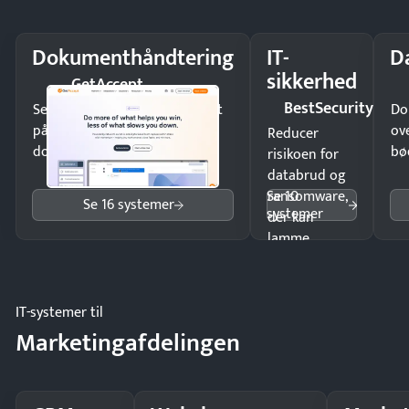
Dokumenthåndtering
IT-
D
sikkerhed
GetAccept
BestSecurity
Send kontrakter til underskrift
Do
på minutter og mist ingen
ov
Reducer
dokumenter.
bø
risikoen for
databrud og
Se 10
ransomware,
Se 16 systemer
systemer
der kan
lamme
driften.
IT-systemer til
Marketingafdelingen