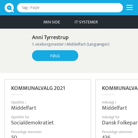
Søg i Paqle
MIN SIDE
IT-SYSTEMER
Anni Tyrrestrup
1. viceborgmester i Middelfart (Løsgænger)
FØLG
KOMMUNALVALG 2021
KOMMUNALVAL
Opstillet i
Indvalgt i
Middelfart
Middelfart
Opstillet for
Indvalgt for
Socialdemokratiet
Dansk Folkepar
Personlige stemmer
Personlige stemmer
50
436