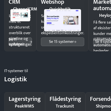
CRM
Webshop
Market
automa
ChannelCRM
Quickbutik
Heylo
Luk flere salg
Sælg produkter 24/7 til
med et
kunder i hele landet
Få flere s
struktureret
uden
af eksiste
overblik over
ekspedientomkostninger.
kunder m
pipeline og
Se 11
målrettede
Se 15 systemer
Se 9 sys
systemer
opfølgninger.
automatis
beskeder.
IT-systemer til
Logistik
Lagerstyring
Flådestyring
Forsend
PeakWMS
Trackunit
Shipmo