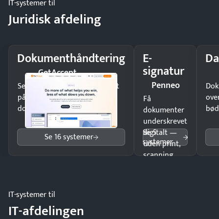
IT-systemer til
Juridisk afdeling
Dokumenthåndtering
E-
Da
signatur
GetAccept
Penneo
Send kontrakter til underskrift
Dok
på minutter og mist ingen
ove
Få
dokumenter.
bød
dokumenter
underskrevet
Se 5
digitalt —
Se 16 systemer
systemer
uden print,
scanning
eller fysisk
møde.
IT-systemer til
IT-afdelingen