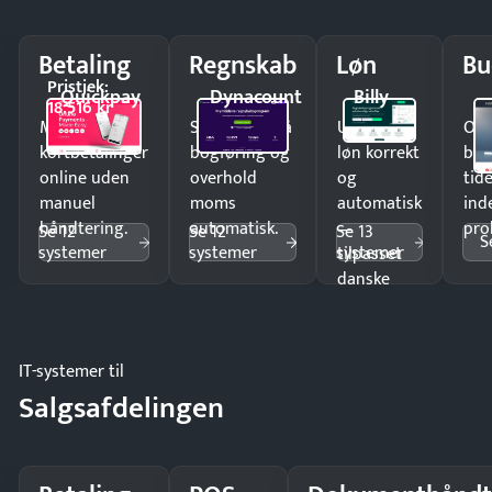
Betaling
Regnskab
Løn
Bu
Pristjek:
Quickpay
Dynacount
Billy
18.516 kr
Modtag
Spar timer på
Udbetal
Op
kortbetalinger
bogføring og
løn korrekt
bud
online uden
overhold
og
tide
manuel
moms
automatisk
ind
håndtering.
automatisk.
—
pro
Se 12
Se 12
Se 13
S
systemer
systemer
systemer
tilpasset
danske
regler.
IT-systemer til
Salgsafdelingen