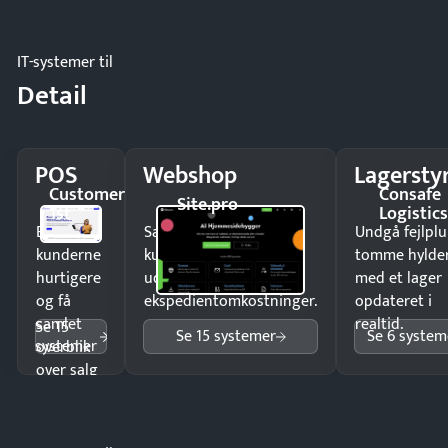
IT-systemer til
Detail
POS
Webshop
Lagersty
Customer
Consafe
Site.pro
1st
Logistic
Ekspedér
Sælg produkter 24/7 til
Undgå fejlplu
kunderne
kunder i hele landet
tomme hylde
hurtigere
uden
med et lager
og få
ekspedientomkostninger.
opdateret i
samlet
realtid.
Se 15
Se 15 systemer
Se 6 system
systemer
overblik
over salg
og lager.