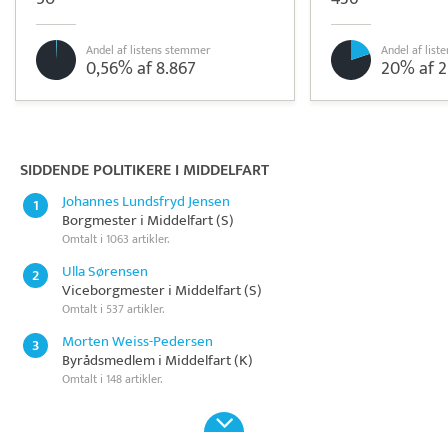
Andel af listens stemmer
Andel af lis
0,56% af 8.867
20% af 2
Pristjek:
18.516 kr
Se priseksempel
Quickpay
Betaling
SIDDENDE POLITIKERE I MIDDELFART
Johannes Lundsfryd Jensen
1
Borgmester i Middelfart (S)
Omtalt i 1063 artikler.
Ulla Sørensen
2
Viceborgmester i Middelfart (S)
Omtalt i 537 artikler.
Morten Weiss-Pedersen
3
Byrådsmedlem i Middelfart (K)
Omtalt i 148 artikler.