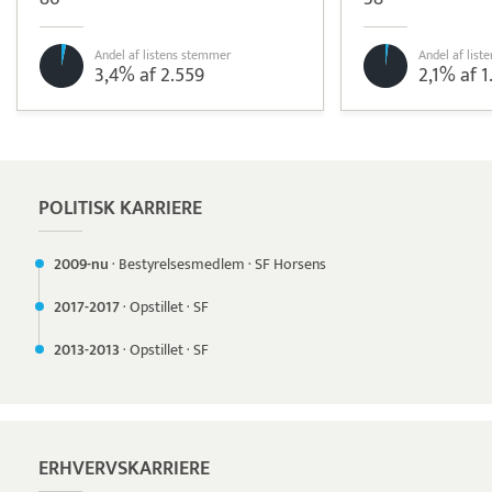
Andel af listens stemmer
Andel af lis
3,4% af 2.559
2,1% af 1
Pristjek:
17.268 kr
Se priseksempel
Frisbii
Betaling
POLITISK KARRIERE
2009-nu
·
Bestyrelsesmedlem
·
SF Horsens
2017-
2017
·
Opstillet
·
SF
2013-
2013
·
Opstillet
·
SF
ERHVERVSKARRIERE