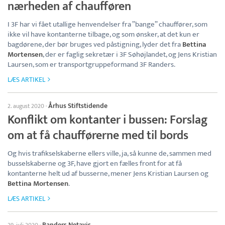
nærheden af chaufføren
I 3F har vi fået utallige henvendelser fra ”bange” chauffører, som
ikke vil have kontanterne tilbage, og som ønsker, at det kun er
bagdørene, der bør bruges ved påstigning, lyder det fra
Bettina
Mortensen
, der er faglig sekretær i 3F Søhøjlandet, og Jens Kristian
Laursen, som er transportgruppeformand 3F Randers.
LÆS ARTIKEL
Århus Stiftstidende
2. august 2020
·
Konflikt om kontanter i bussen: Forslag
om at få chaufførerne med til bords
Og hvis trafikselskaberne ellers ville, ja, så kunne de, sammen med
busselskaberne og 3F, have gjort en fælles front for at få
kontanterne helt ud af busserne, mener Jens Kristian Laursen og
Bettina Mortensen
.
LÆS ARTIKEL
Randers Netavis