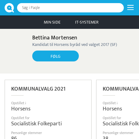
Søg i Paqle
MIN SIDE
IT-SYSTEMER
Bettina Mortensen
Kandidat til Horsens byråd ved valget 2017 (SF)
FØLG
KOMMUNALVALG 2021
KOMMUNALVAL
Opstillet i
Opstillet i
Horsens
Horsens
Opstillet for
Opstillet for
Socialistisk Folkeparti
Socialistisk Fol
Personlige stemmer
Personlige stemmer
86
38