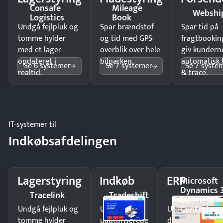
Consafe
Mileage
Webshi
Logistics
Book
Undgå fejlpluk og
Spar brændstof
Spar tid på
tomme hylder
og tid med GPS-
fragtbookin
med et lager
overblik over hele
giv kundern
opdateret i
bilparken.
automatisk 
Se 6 systemer
Se 7 systemer
Se 7 syste
realtid.
& trace.
IT-systemer til
Indkøbsafdelingen
Lagerstyring
Indkøb
ERP
Microsoft
Dynamics 
Tracelink
Tradeshift
Business
Central
Undgå fejlpluk og
Undgå
Undgå
tomme hylder
uautoriserede
dobbeltindtastn