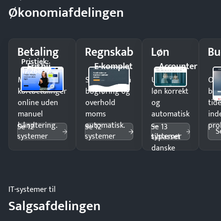
Økonomiafdelingen
Betaling
Regnskab
Løn
Bu
Pristjek:
Frisbii
E-komplet
Accounter
17.268 kr
Modtag
Spar timer på
Udbetal
Op
kortbetalinger
bogføring og
løn korrekt
bud
online uden
overhold
og
tide
manuel
moms
automatisk
ind
håndtering.
automatisk.
—
pro
Se 12
Se 12
Se 13
S
systemer
systemer
systemer
tilpasset
danske
regler.
IT-systemer til
Salgsafdelingen