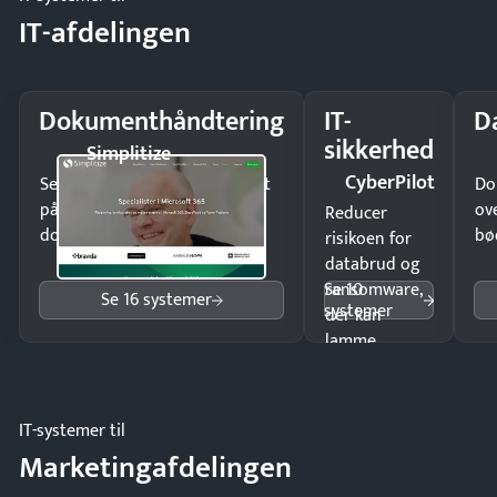
IT-afdelingen
Dokumenthåndtering
IT-
D
sikkerhed
Simplitize
CyberPilot
Send kontrakter til underskrift
Do
på minutter og mist ingen
ov
Reducer
dokumenter.
bø
risikoen for
databrud og
Se 10
ransomware,
Se 16 systemer
systemer
der kan
lamme
driften.
IT-systemer til
Marketingafdelingen