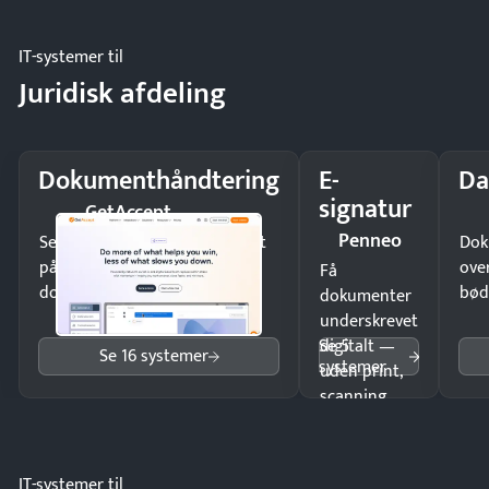
IT-systemer til
Juridisk afdeling
Dokumenthåndtering
E-
Da
signatur
GetAccept
Penneo
Send kontrakter til underskrift
Dok
på minutter og mist ingen
ove
Få
dokumenter.
bød
dokumenter
underskrevet
Se 5
digitalt —
Se 16 systemer
systemer
uden print,
scanning
eller fysisk
møde.
IT-systemer til