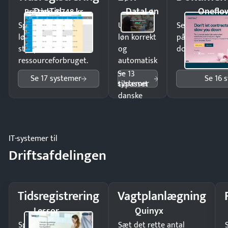
DanTid
DataLøn
Oneflo
Pristjek: 5.748 kr
Spar tid på
Udbetal
Send kontrakter
lønberegning og få
løn korrekt
på minutter o
styr på
og
dokumenter.
ressourceforbruget.
automatisk
—
Se 13
Se 17 systemer
Se 16 
systemer
tilpasset
danske
regler.
IT-systemer til
Driftsafdelingen
Tidsregistrering
Vagtplanlægning
Lessor
Quinyx
Spar tid på
Sæt det rette antal