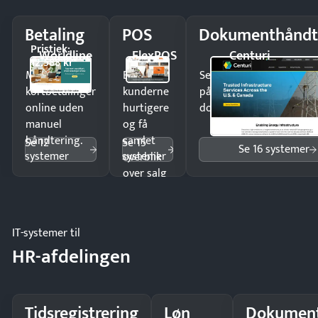
Betaling
POS
Dokumenthåndt
Pristjek:
Worldline
FlexPOS
Centuri
12.588 kr
Modtag
Ekspedér
Send kontrakter til unde
kortbetalinger
kunderne
på minutter og mist ing
online uden
hurtigere
dokumenter.
manuel
og få
håndtering.
samlet
Se 12
Se 15
Se 16 systemer
systemer
systemer
overblik
over salg
og lager.
IT-systemer til
HR-afdelingen
Tidsregistrering
Løn
Dokument