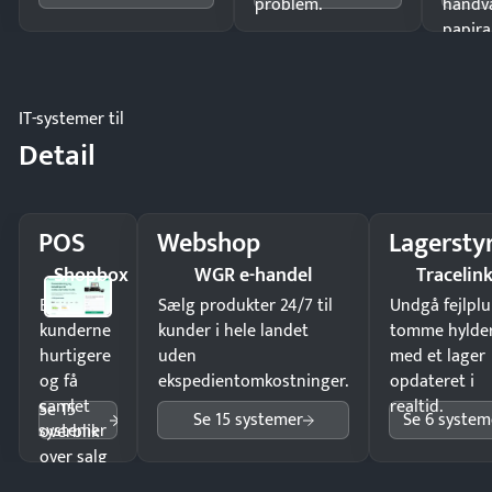
problem.
håndv
papira
IT-systemer til
Detail
POS
Webshop
Lagersty
Shopbox
WGR e-handel
Tracelin
Ekspedér
Sælg produkter 24/7 til
Undgå fejlplu
kunderne
kunder i hele landet
tomme hylde
hurtigere
uden
med et lager
og få
ekspedientomkostninger.
opdateret i
samlet
realtid.
Se 15
Se 15 systemer
Se 6 system
systemer
overblik
over salg
og lager.