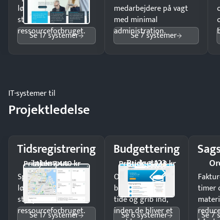
lønberegning og få
medarbejdere på vagt
styr på
med minimal
ressourceforbruget.
administration.
Se 17 systemer
Se 7 systemer
IT-systemer til
Projektledelse
Tidsregistrering
Budgettering
Sags
Intempus
Budget123
Or
Pristjek: 7.440 kr
Pristjek: 3.948 kr
Spar tid på
Opdag
Faktur
lønberegning og få
budgetafvigelser i
timer 
styr på
tide og grib ind,
materi
ressourceforbruget.
inden de bliver et
reduc
Se 17 systemer
Se 6 systemer
Se 7 