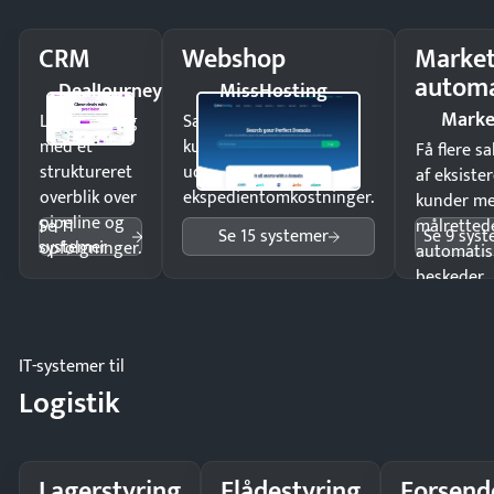
CRM
Webshop
Market
automa
DealJourney
MissHosting
Marke
Luk flere salg
Sælg produkter 24/7 til
med et
kunder i hele landet
Få flere s
struktureret
uden
af eksiste
overblik over
ekspedientomkostninger.
kunder m
pipeline og
Se 11
målrettede
Se 15 systemer
Se 9 sys
systemer
opfølgninger.
automatis
beskeder.
IT-systemer til
Logistik
Lagerstyring
Flådestyring
Forsend