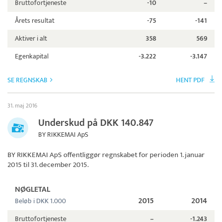
Bruttofortjeneste
-10
–
Årets resultat
-75
-141
Aktiver i alt
358
569
Egenkapital
-3.222
-3.147
SE REGNSKAB
HENT PDF
31. maj 2016
Underskud på DKK 140.847
BY RIKKEMAI ApS
BY RIKKEMAI ApS
offentliggør regnskabet for perioden 1. januar
2015 til 31. december 2015.
NØGLETAL
2015
2014
Beløb i DKK 1.000
Bruttofortjeneste
–
-1.243