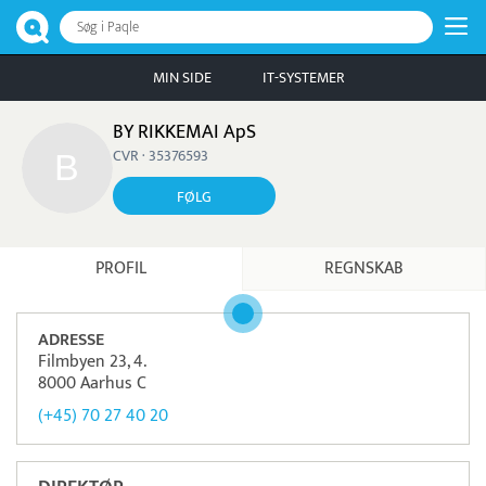
Søg i Paqle
MIN SIDE
IT-SYSTEMER
BY RIKKEMAI ApS
CVR · 35376593
FØLG
PROFIL
REGNSKAB
ADRESSE
Filmbyen 23, 4.
8000 Aarhus C
(+45) 70 27 40 20