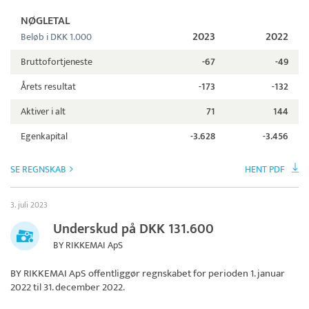
NØGLETAL
2023
2022
Beløb i DKK 1.000
Bruttofortjeneste
-67
-49
Årets resultat
-173
-132
Aktiver i alt
71
144
Egenkapital
-3.628
-3.456
SE REGNSKAB
HENT PDF
3. juli 2023
Underskud på DKK 131.600
BY RIKKEMAI ApS
BY RIKKEMAI ApS
offentliggør regnskabet for perioden 1. januar
2022 til 31. december 2022.