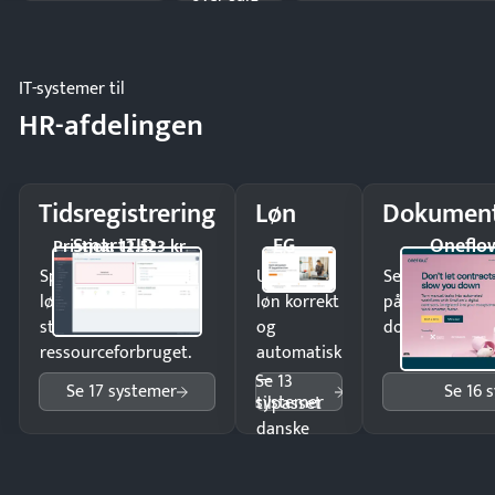
og lager.
IT-systemer til
HR-afdelingen
Tidsregistrering
Løn
Dokument
SmartTID
EG
Oneflo
Pristjek: 12.523 kr
Spar tid på
Udbetal
Send kontrakter
lønberegning og få
løn korrekt
på minutter o
styr på
og
dokumenter.
ressourceforbruget.
automatisk
—
Se 13
Se 17 systemer
Se 16 
systemer
tilpasset
danske
regler.