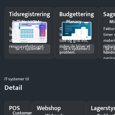
Tidsregistrering
Budgettering
Sags
Tidsmester
Planacy
Mi
Pristjek: 1.200 kr
Spar tid på
Opdag
Faktur
lønberegning og få
budgetafvigelser i
timer 
styr på
tide og grib ind,
materi
ressourceforbruget.
inden de bliver et
reduc
Se 17 systemer
Se 6 systemer
Se 7 
problem.
håndv
papira
IT-systemer til
Detail
POS
Webshop
Lagersty
Customer