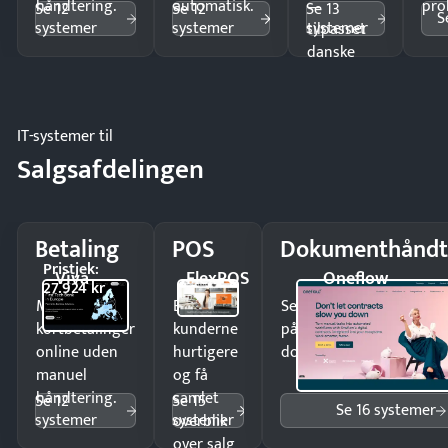
håndtering.
automatisk.
—
pro
Se 12
Se 12
Se 13
S
systemer
systemer
systemer
tilpasset
danske
regler.
IT-systemer til
Salgsafdelingen
Betaling
POS
Dokumenthåndt
Pristjek:
Viva
FlexPOS
Oneflow
27.924 kr
Modtag
Ekspedér
Send kontrakter til unde
kortbetalinger
kunderne
på minutter og mist ing
online uden
hurtigere
dokumenter.
manuel
og få
håndtering.
samlet
Se 12
Se 15
Se 16 systemer
systemer
systemer
overblik
over salg