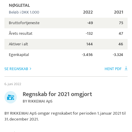
NØGLETAL
2022
2021
Beløb i DKK 1.000
Bruttofortjeneste
-49
75
Årets resultat
-132
47
Aktiver i alt
144
46
Egenkapital
-3.456
-3.324
SE REGNSKAB
HENT PDF
6. juni 2022
Regnskab for 2021 omgjort
BY RIKKEMAI ApS
BY RIKKEMAI ApS
omgør regnskabet for perioden 1. januar 2021 til
31. december 2021.