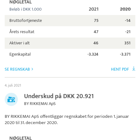
NØGLETAL
2021
2020
Beløb i DKK 1.000
Bruttofortjeneste
75
-14
Årets resultat
47
-21
Aktiver i alt
46
351
Egenkapital
-3.324
-3.371
SE REGNSKAB
HENT PDF
4. juli 2021
Underskud på DKK 20.921
BY RIKKEMAI ApS
BY RIKKEMAI ApS
offentliggør regnskabet for perioden 1. januar
2020 til 31. december 2020.
NØGLETAL