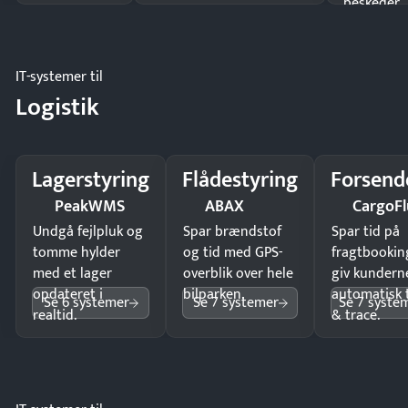
beskeder.
IT-systemer til
Logistik
Lagerstyring
Flådestyring
Forsend
PeakWMS
ABAX
CargoFl
Undgå fejlpluk og
Spar brændstof
Spar tid på
tomme hylder
og tid med GPS-
fragtbookin
med et lager
overblik over hele
giv kundern
opdateret i
bilparken.
automatisk 
Se 6 systemer
Se 7 systemer
Se 7 syste
realtid.
& trace.