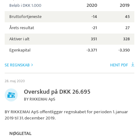
2020
2019
Beløb i DKK 1.000
Bruttofortjeneste
-14
45
Årets resultat
-21
27
Aktiver i alt
351
328
Egenkapital
-3.371
-3.350
SE REGNSKAB
HENT PDF
28. maj 2020
Overskud på DKK 26.695
BY RIKKEMAI ApS
BY RIKKEMAI ApS
offentliggør regnskabet for perioden 1. januar
2019 til 31. december 2019.
NØGLETAL