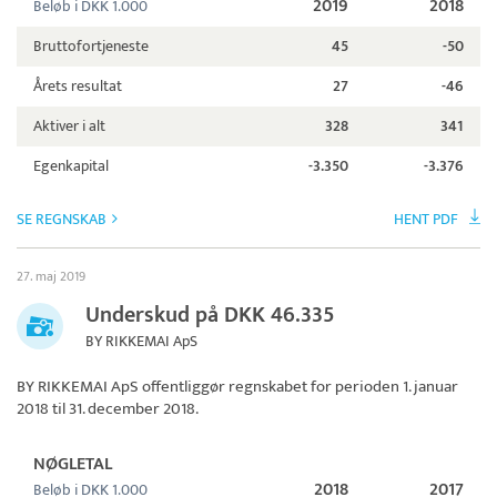
2019
2018
Beløb i DKK 1.000
Bruttofortjeneste
45
-50
Årets resultat
27
-46
Aktiver i alt
328
341
Egenkapital
-3.350
-3.376
SE REGNSKAB
HENT PDF
27. maj 2019
Underskud på DKK 46.335
BY RIKKEMAI ApS
BY RIKKEMAI ApS
offentliggør regnskabet for perioden 1. januar
2018 til 31. december 2018.
NØGLETAL
2018
2017
Beløb i DKK 1.000