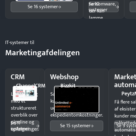
Se 10
ransomware,
Se 16 systemer
systemer
der kan
lamme
driften.
IT-systemer til
Marketingafdelingen
CRM
Webshop
Market
automa
ChannelCRM
Bizzkit
Peytz
Luk flere salg
Sælg produkter 24/7 til
med et
kunder i hele landet
Få flere s
struktureret
uden
af eksiste
overblik over
ekspedientomkostninger.
kunder m
pipeline og
Se 11
målrettede
Se 15 systemer
Se 9 sys
systemer
opfølgninger.
automatis