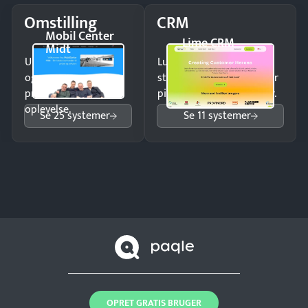
Omstilling
CRM
Mobil Center
Lime CRM
Midt
Undgå tabte opkald
Luk flere salg med et
og giv kunderne en
struktureret overblik over
professionel
pipeline og opfølgninger.
oplevelse.
Se 25 systemer
Se 11 systemer
OPRET GRATIS BRUGER