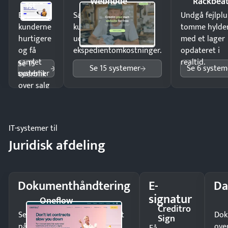
Webnode
Rackbea
1st
Ekspedér
Sælg produkter 24/7 til
Undgå fejlplu
kunderne
kunder i hele landet
tomme hylde
hurtigere
uden
med et lager
og få
ekspedientomkostninger.
opdateret i
samlet
realtid.
Se 15
Se 15 systemer
Se 6 system
systemer
overblik
over salg
og lager.
IT-systemer til
Juridisk afdeling
Dokumenthåndtering
E-
Da
signatur
Oneflow
Creditro
Send kontrakter til underskrift
Dok
Sign
på minutter og mist ingen
ove