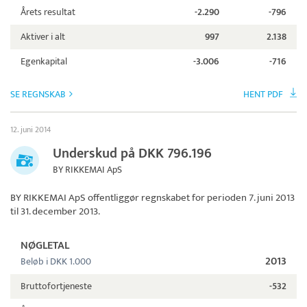
Årets resultat
-2.290
-796
Aktiver i alt
997
2.138
Egenkapital
-3.006
-716
SE REGNSKAB
HENT PDF
12. juni 2014
Underskud på DKK 796.196
BY RIKKEMAI ApS
BY RIKKEMAI ApS
offentliggør regnskabet for perioden 7. juni 2013
til 31. december 2013.
NØGLETAL
2013
Beløb i DKK 1.000
Bruttofortjeneste
-532