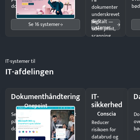
Få
dokumenter.
bød
dokumenter
underskrevet
Se 5
digitalt —
Se 16 systemer
systemer
uden print,
scanning
eller fysisk
møde.
IT-systemer til
IT-afdelingen
Dokumenthåndtering
IT-
D
sikkerhed
Onepoint
Conscia
Send kontrakter til underskrift
Do
på minutter og mist ingen
ov
Reducer
dokumenter.
bø
risikoen for
databrud og