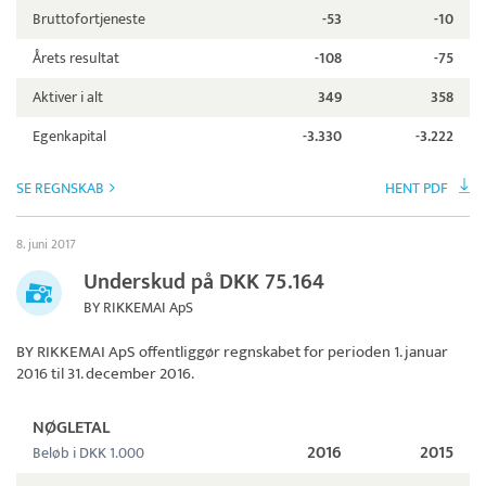
Bruttofortjeneste
-53
-10
Årets resultat
-108
-75
Aktiver i alt
349
358
Egenkapital
-3.330
-3.222
SE REGNSKAB
HENT PDF
8. juni 2017
Underskud på DKK 75.164
BY RIKKEMAI ApS
BY RIKKEMAI ApS
offentliggør regnskabet for perioden 1. januar
2016 til 31. december 2016.
NØGLETAL
2016
2015
Beløb i DKK 1.000