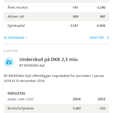
Årets resultat
-141
-2.290
Aktiver i alt
569
997
Egenkapital
-3.147
-3.006
SE REGNSKAB
HENT PDF
8. juni 2015
Underskud på DKK 2,3 mio.
BY RIKKEMAI ApS
BY RIKKEMAI ApS
offentliggør regnskabet for perioden 1. januar
2014 til 31. december 2014.
NØGLETAL
2014
2013
Beløb i DKK 1.000
Bruttofortjeneste
-1.243
-532