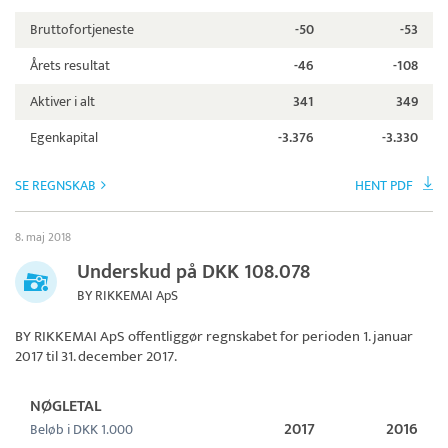
Bruttofortjeneste
-50
-53
Årets resultat
-46
-108
Aktiver i alt
341
349
Egenkapital
-3.376
-3.330
SE REGNSKAB
HENT PDF
8. maj 2018
Underskud på DKK 108.078
BY RIKKEMAI ApS
BY RIKKEMAI ApS
offentliggør regnskabet for perioden 1. januar
2017 til 31. december 2017.
NØGLETAL
2017
2016
Beløb i DKK 1.000