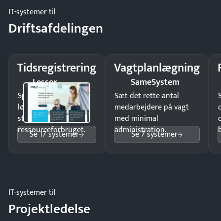
IT-systemer til
Driftsafdelingen
Tidsregistrering
Vagtplanlægning
Lessor
SameSystem
Spar tid på
Sæt det rette antal
lønberegning og få
medarbejdere på vagt
styr på
med minimal
ressourceforbruget.
administration.
Se 17 systemer
Se 7 systemer
IT-systemer til
Projektledelse