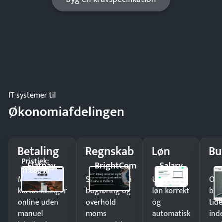
IT-systemer til
Økonomiafdelingen
Betaling
Regnskab
Løn
Bu
Pristjek:
Flatpay
BrightCom
Salary
11.880 kr
Modtag
Spar timer på
Udbetal
Op
kortbetalinger
bogføring og
løn korrekt
bud
online uden
overhold
og
tide
manuel
moms
automatisk
ind