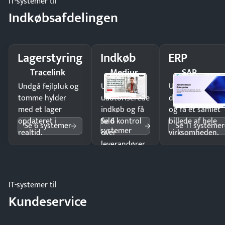
IT-systemer til
Indkøbsafdelingen
Lagerstyring
Indkøb
ERP
Tracelink
Medius
SAP
Undgå fejlpluk og
Undgå
Undgå
tomme hylder
uautoriserede
dobbeltindtastn
med et lager
indkøb og få
og få ét samlet
Se 6
opdateret i
fuld kontrol
billede af hele
Se 6 systemer
Se 11 systemer
systemer
realtid.
over
virksomheden.
leverandører
og forbrug.
IT-systemer til
Kundeservice