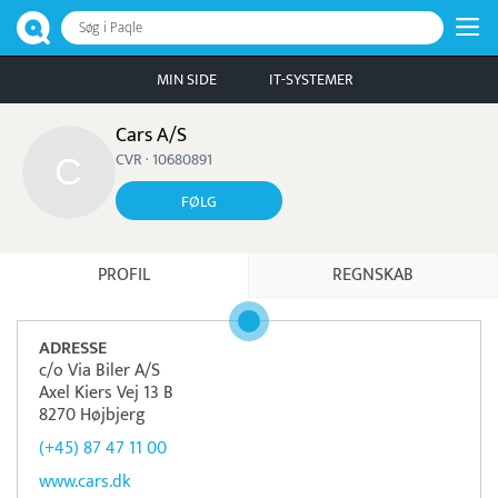
Søg i Paqle
MIN SIDE
IT-SYSTEMER
Cars A/S
CVR · 10680891
FØLG
PROFIL
REGNSKAB
ADRESSE
c/o Via Biler A/S
Axel Kiers Vej 13 B
8270 Højbjerg
(+45) 87 47 11 00
www.cars.dk