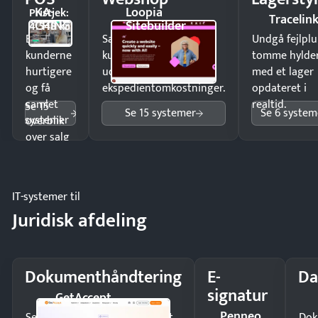
KA-
Loopia
Pristjek:
Tracelin
CHING
Sitebuilder
4.548 kr
Ekspedér
Sælg produkter 24/7 til
Undgå fejlplu
kunderne
kunder i hele landet
tomme hylde
hurtigere
uden
med et lager
og få
ekspedientomkostninger.
opdateret i
samlet
realtid.
Se 15
Se 15 systemer
Se 6 system
systemer
overblik
over salg
og lager.
IT-systemer til
Juridisk afdeling
Dokumenthåndtering
E-
Da
signatur
GetAccept
Penneo
Send kontrakter til underskrift
Dok