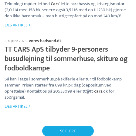
Teknologi møder lethed
Cars
’ lette rørchassis og letvægtsmotor
(2,0 l I4 med 158 hk, senere også 3,5 l I6 med op til 230 hk) gjorde
den ikke bare smuk – men hurtig: topfart på op mod 240 km/t!.
LÆS ARTIKEL
vores-hadsund.dk
5. august 2025
·
TT CARS ApS tilbyder 9-personers
busudlejning til sommerhuse, skiture og
fodboldkampe
Så kan i tage i sommerhus, på skiferie eller tur til fodboldkamp
sammen Prisen starter fra 699 kr. pr. dag (depositum ved
oprettelse) Kontakt os på 20533099 eller tt@tt-
cars
.dk for
spørgsmål.
LÆS ARTIKEL
SE FLERE