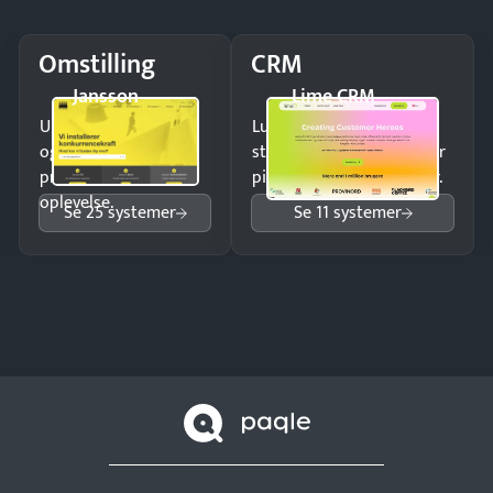
Omstilling
CRM
Jansson
Lime CRM
Undgå tabte opkald
Luk flere salg med et
og giv kunderne en
struktureret overblik over
professionel
pipeline og opfølgninger.
oplevelse.
Se 25 systemer
Se 11 systemer