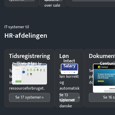
over salg
og lager.
IT-systemer til
HR-afdelingen
Tidsregistrering
Løn
Dokument
Intect
Timegrip
Centuri
Pristjek: 7.548 kr
Salary
Spar tid på
Udbetal
Send kontrakter
lønberegning og få
løn korrekt
på minutter o
styr på
og
dokumenter.
ressourceforbruget.
automatisk
—
Se 13
Se 17 systemer
Se 16 
systemer
tilpasset
danske
regler.