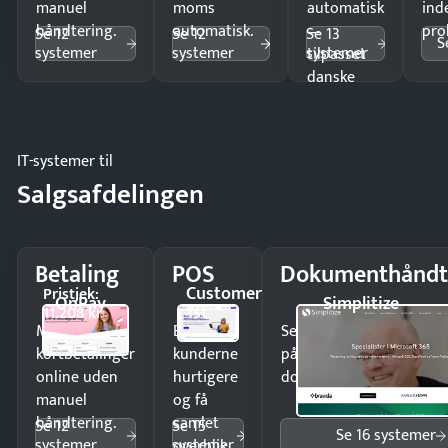
manuel
moms
automatisk
ind
håndtering.
automatisk.
—
pro
Se 12
Se 12
Se 13
S
systemer
systemer
systemer
tilpasset
danske
regler.
IT-systemer til
Salgsafdelingen
Betaling
POS
Dokumenthåndt
Customer
Pristjek:
OnPay
Simplitize
1st
11.208 kr
Modtag
Ekspedér
Send kontrakter til unde
kortbetalinger
kunderne
på minutter og mist ing
online uden
hurtigere
dokumenter.
manuel
og få
håndtering.
samlet
Se 12
Se 15
Se 16 systemer
systemer
systemer
overblik