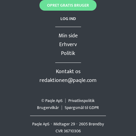
OPRET GRATIS BRUGER
LOG IND
Min side
Erhverv
Politik
Kontakt os
redaktionen@paqle.com
© Paqle ApS
Privatlivspolitik
Brugervilkår
Spørgsmål til GDPR
Paqle ApS
Midtager 29
2605 Brøndby
CVR 36710306