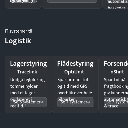
systemer
opfølgninger.
automatis
beskeder.
IT-systemer til
Logistik
Lagerstyring
Flådestyring
Forsend
Tracelink
OptiUnit
nShift
Undgå fejlpluk og
Spar brændstof
Spar tid på
tomme hylder
og tid med GPS-
fragtbookin
med et lager
overblik over hele
giv kundern
opdateret i
bilparken.
automatisk 
Se 6 systemer
Se 7 systemer
Se 7 syste
realtid.
& trace.