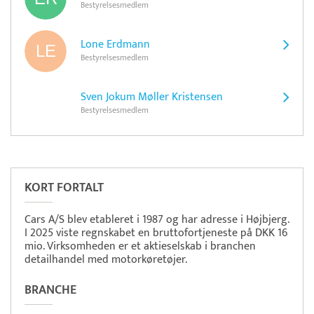
Bestyrelsesmedlem
Lone Erdmann
Bestyrelsesmedlem
Sven Jokum Møller Kristensen
Bestyrelsesmedlem
Pristjek:
11.208 kr
Se priseksempel
OnPay
Betaling
KORT FORTALT
Cars A/S blev etableret i 1987 og har adresse i Højbjerg.
I 2025 viste regnskabet en bruttofortjeneste på DKK 16
mio. Virksomheden er et aktieselskab i branchen
detailhandel med motorkøretøjer.
BRANCHE