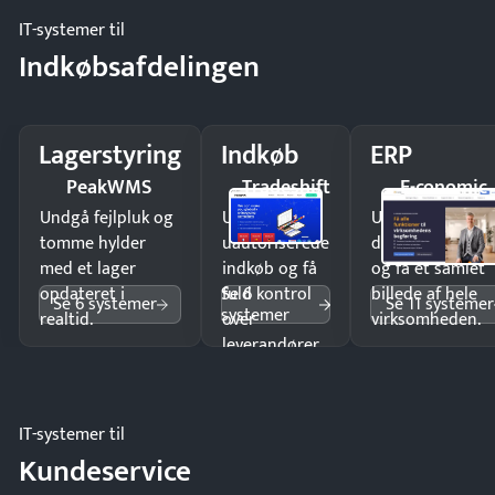
IT-systemer til
Indkøbsafdelingen
Lagerstyring
Indkøb
ERP
PeakWMS
Tradeshift
E-conomic
Undgå fejlpluk og
Undgå
Undgå
tomme hylder
uautoriserede
dobbeltindtastn
med et lager
indkøb og få
og få ét samlet
Se 6
opdateret i
fuld kontrol
billede af hele
Se 6 systemer
Se 11 systemer
systemer
realtid.
over
virksomheden.
leverandører
og forbrug.
IT-systemer til
Kundeservice