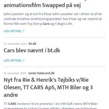
animationsfilm Swapped på vej
John Lasseter og arven fra Pixar John Lasseter var i årtier et af de
centrale kreative omdrejningspunkter hos Pixar og var med til at
forme film som Toy Story,
Cars
og A Bug’s Life.
LÆS ARTIKEL
bt.dk
27. november 2025
·
Cars blev nævnt i bt.dk
LÆS ARTIKEL
vores-hadsund.dk
16. november 2025
·
Nyt fra Rie & Henrik's Tøjbiks v/Rie
Olesen, TT CARS ApS, MTH Biler og 3
andre
TT
CARS
inviterer til en prøvetur i en VW Golf, mens MTH Biler
præsenterer to Urban Cruiser elbiler i Randers og andre byer.