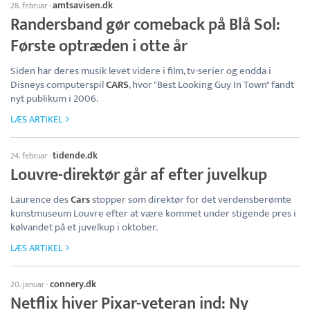
amtsavisen.dk
28. februar
·
Randersband gør comeback på Blå Sol:
Første optræden i otte år
Siden har deres musik levet videre i film, tv-serier og endda i
Disneys computerspil
CARS
, hvor "Best Looking Guy In Town" fandt
nyt publikum i 2006.
LÆS ARTIKEL
tidende.dk
24. februar
·
Louvre-direktør går af efter juvelkup
Laurence des
Cars
stopper som direktør for det verdensberømte
kunstmuseum Louvre efter at være kommet under stigende pres i
kølvandet på et juvelkup i oktober.
LÆS ARTIKEL
connery.dk
20. januar
·
Netflix hiver Pixar-veteran ind: Ny