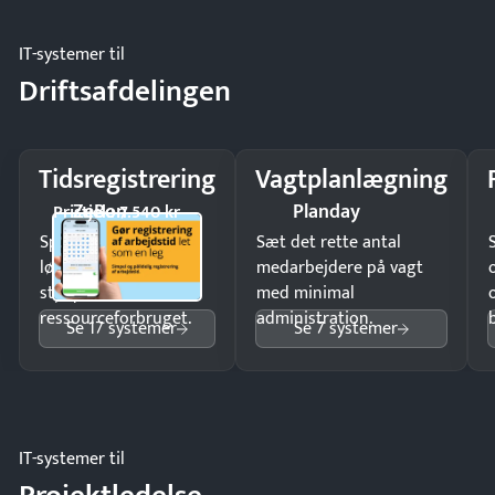
IT-systemer til
Driftsafdelingen
Tidsregistrering
Vagtplanlægning
ZeBon
Planday
Pristjek: 7.540 kr
Spar tid på
Sæt det rette antal
lønberegning og få
medarbejdere på vagt
styr på
med minimal
ressourceforbruget.
administration.
Se 17 systemer
Se 7 systemer
IT-systemer til