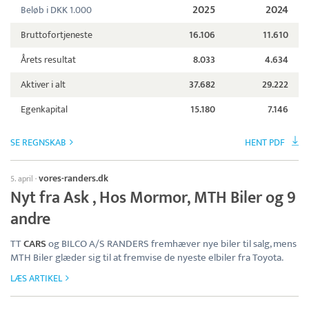
2025
2024
Beløb i DKK 1.000
Bruttofortjeneste
16.106
11.610
Årets resultat
8.033
4.634
Aktiver i alt
37.682
29.222
Egenkapital
15.180
7.146
SE REGNSKAB
HENT PDF
vores-randers.dk
5. april
·
Nyt fra Ask , Hos Mormor, MTH Biler og 9
andre
TT
CARS
og BILCO A/S RANDERS fremhæver nye biler til salg, mens
MTH Biler glæder sig til at fremvise de nyeste elbiler fra Toyota.
LÆS ARTIKEL