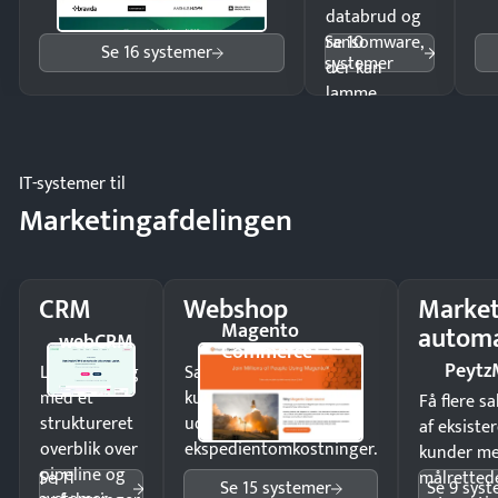
databrud og
Se 10
ransomware,
Se 16 systemer
systemer
der kan
lamme
driften.
IT-systemer til
Marketingafdelingen
CRM
Webshop
Market
Magento
automa
webCRM
Commerce
Peytz
Luk flere salg
Sælg produkter 24/7 til
med et
kunder i hele landet
Få flere s
struktureret
uden
af eksiste
overblik over
ekspedientomkostninger.
kunder m
pipeline og
Se 11
målrettede
Se 15 systemer
Se 9 sys