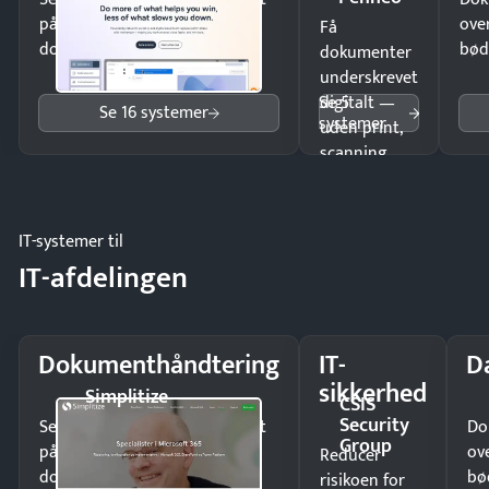
på minutter og mist ingen
ove
Få
dokumenter.
bød
dokumenter
underskrevet
Se 5
digitalt —
Se 16 systemer
systemer
uden print,
scanning
eller fysisk
møde.
IT-systemer til
IT-afdelingen
Dokumenthåndtering
IT-
D
sikkerhed
Simplitize
CSIS
Security
Send kontrakter til underskrift
Do
Group
på minutter og mist ingen
ov
Reducer
dokumenter.
bø
risikoen for