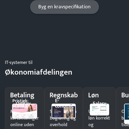
Byg en kravspecifikation
IT-systemer til
Økonomiafdelingen
Betaling
Regnskab
Løn
Bu
E-
Pristjek:
OnPay
Salary
conomic
11.208 kr
Modtag
Spar timer på
Udbetal
Op
kortbetalinger
bogføring og
løn korrekt
bud
online uden
overhold
og
tide