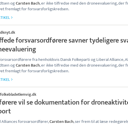
dtsen og
Carsten Bach
, er ikke tilfredse med den droneevaluering, der 
vet fremlagt for forsvarsforligskredsen.
TIKEL
dknyt.dk
fede forsvarsordførere savner tydeligere sva
neevaluering
forsvarsordførere fra henholdsvis Dansk Folkeparti og Liberal Alliance, A
dtsen og
Carsten Bach
, er ikke tilfredse med den droneevaluering, der 
vet fremlagt for forsvarsforligskredsen.
TIKEL
folkebladetlemvig.dk
ørere vil se dokumentation for droneaktivite
port
l Alliances forsvarsordfører,
Carsten Bach
, ser frem til at læse redegørel