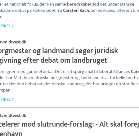
r et nationalt fokus, der kan samle beredskabet, lød det under Danske
kabers debat på Folkemødet fra
Carsten Bach
, beredskabsordfører i Lib
e.
TIKEL
tvmidtvest.dk
orgmester og landmand søger juridisk
givning efter debat om landbruget
ligner med gammel debat Det er et spørgsmål til Liberal Alliances
Car
 der har fået den midtjyske borgmester og landmand til at fortælle om, h
r tacklet den debat om det danske landbrug, der har præget en stor del 
ampen.
TIKEL
tvmidtvest.dk
elerer mod slutrunde-forslag: - Alt skal fore
enhavn