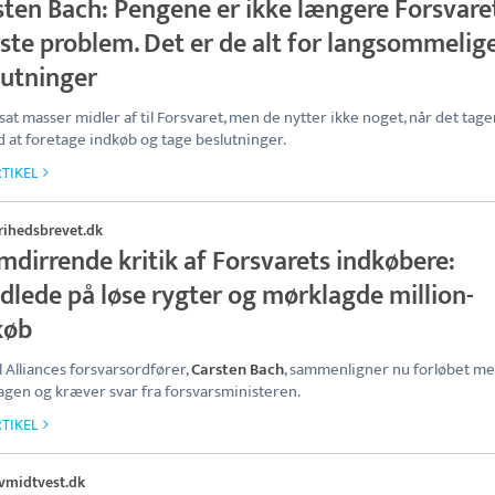
sten Bach: Pengene er ikke længere Forsvare
rste problem. Det er de alt for langsommelig
lutninger
 sat masser midler af til Forsvaret, men de nytter ikke noget, når det tage
id at foretage indkøb og tage beslutninger.
TIKEL
rihedsbrevet.dk
mdirrende kritik af Forsvarets indkøbere:
dlede på løse rygter og mørklagde million-
køb
l Alliances forsvarsordfører,
Carsten Bach
, sammenligner nu forløbet m
sagen og kræver svar fra forsvarsministeren.
TIKEL
vmidtvest.dk