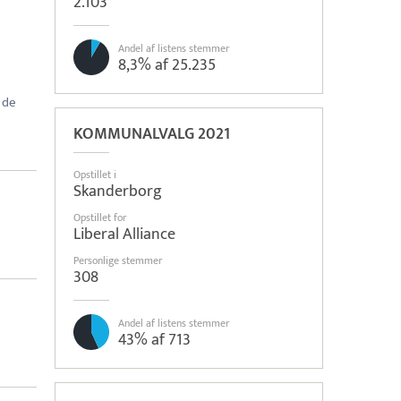
2.103
Andel af listens stemmer
8,3% af 25.235
t de
KOMMUNALVALG 2021
Opstillet i
Skanderborg
Opstillet for
Liberal Alliance
Personlige stemmer
308
Andel af listens stemmer
43% af 713