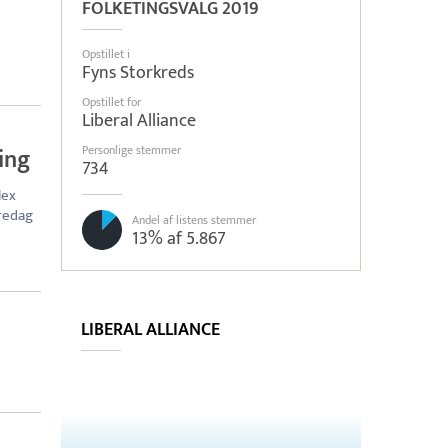
FOLKETINGSVALG 2019
Opstillet i
Fyns Storkreds
Opstillet for
Liberal Alliance
ing
Personlige stemmer
734
lex
fredag
Andel af listens stemmer
13% af 5.867
LIBERAL ALLIANCE