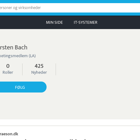
personer og virksomheder
MIN SIDE
IT-SYSTEMER
rsten Bach
ketingsmedlem (LA)
0
425
Roller
Nyheder
FØLG
raeson.dk