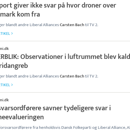
port giver ikke svar på hvor droner over
mark kom fra
ger blandt andre Liberal Alliances
Carsten Bach
til TV 2.
TIKEL
ni.dk
RBLIK: Observationer i luftrummet blev kald
ridangreb
ger blandt andre Liberal Alliances
Carsten Bach
til TV 2.
TIKEL
ni.dk
varsordførere savner tydeligere svar i
neevalueringen
forsvarsordførere fra henholdsvis Dansk Folkeparti og Liberal Alliance, A