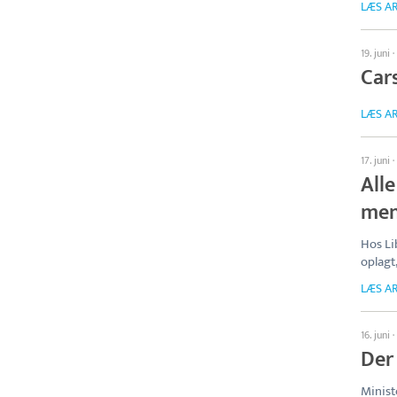
LÆS AR
19. juni
·
Car
LÆS AR
17. juni
·
Alle
men
Hos Li
oplagt
LÆS AR
16. juni
·
Der
Minist