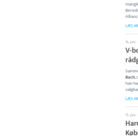
mangle
Bereds
Allianc
LÆS AR
16. juni
·
V-b
råd
Sammen
Bach
,
han ha
valgk
LÆS AR
15. juni
·
Harc
Køb