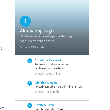
1
Alex Vanopslagh
Partiformand, folketingsmedlem og
medlem af Københavns
borgerrepræsentation (LA)
t
Omtalt i 5197 artikler
Christina Egelund
2
Forsknings-, uddannelses- og
digitaliseringsminister og
folketingsmedlem (M)
Omtalt i 3998 artikler
Ole Birk Olesen
3
Folketingsmedlem og tidl. minister (LA)
Omtalt i 1338 artikler
Carsten Bach
4
lex
Folketingsmedlem (LA)