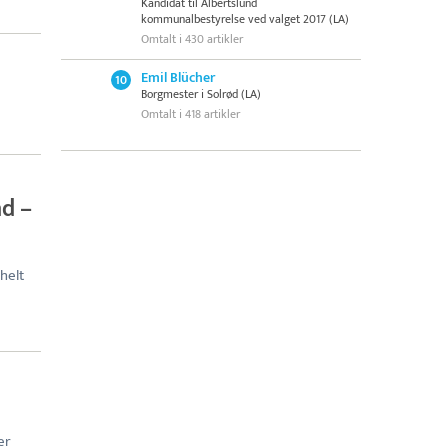
Kandidat til Albertslund
kommunalbestyrelse ved valget 2017 (LA)
Omtalt i 430 artikler
Emil Blücher
10
Borgmester i Solrød (LA)
Omtalt i 418 artikler
nd –
helt
er