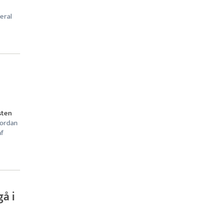
eral
sten
vordan
af
gå i