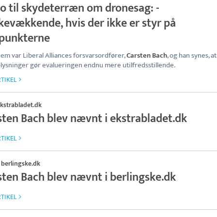
o til skydeterræn om dronesag: -
kevækkende, hvis der ikke er styr på
spunkterne
dem var Liberal Alliances forsvarsordfører,
Carsten Bach
, og han synes, a
lysninger gør evalueringen endnu mere utilfredsstillende.
TIKEL
kstrabladet.dk
sten Bach blev nævnt i ekstrabladet.dk
TIKEL
berlingske.dk
·
sten Bach blev nævnt i berlingske.dk
TIKEL