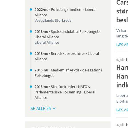
Car
stø
2022-nu
·
Folketingsmedlem
·
Liberal
Alliance
bes
Vestjyllands Storkreds
Vi har
2018-nu
·
Spidskandidat til Folketinget
·
lang t
Liberal Alliance
Liberal Alliance
LÆS AR
2018-nu
·
Beredskabsordfører
·
Liberal
Alliance
f
6. juli
·
Har
2015-nu
·
Medlem af Arktisk delegation i
Han
Folketinget
ind
2015-nu
·
Stedfortræder i NATO's
Parlamentariske Forsamling
·
Liberal
Libera
Alliance
Elbit-
SE ALLE 25
LÆS AR
t
4. juli
·