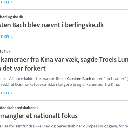
TIKEL
berlingske.dk
sten Bach blev nævnt i berlingske.dk
TIKEL
tv2.dk
 kameraer fra Kina var væk, sagde Troels Lu
 det var forkert
beral Alliance kalder forsvarsordfører
Carsten Bach
det en "no-brainer" (
, red.), at Danmarks forsvar ikke skal gøre brug af kameraer fra Kina.
TIKEL
danskeberedskaber.dk
 mangler et nationalt fokus
eriet for samfundssikkerhed og beredskab har dumpet sin opgave, for d