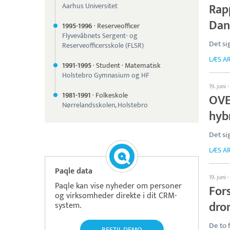
Rap
Aarhus Universitet
Dan
1995-
1996
·
Reserveofficer
Flyvevåbnets Sergent- og
Det si
Reserveofficersskole (FLSR)
LÆS AR
1991-
1995
·
Student
·
Matematisk
Holstebro Gymnasium og HF
19. juni
·
1981-
1991
·
Folkeskole
OVE
Nørrelandsskolen, Holstebro
hyb
Det si
LÆS AR
Paqle data
19. juni
·
Paqle kan vise nyheder om personer
Fors
og virksomheder direkte i dit CRM-
dro
system.
De to 
BESTIL DEMO