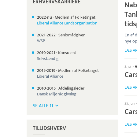
ERHVERVSKARRIERE
Nab
Tan
2022-nu
·
Medlem af Folketinget
tid
Liberal Alliance Landsorganisation
Én af 
2021-
2022
·
Seniorrådgiver,
WSP
nye op
LÆS AR
2019-
2021
·
Konsulent
Selvstændig
e
2. juli
·
2015-
2019
·
Medlem af Folketinget
Car
Liberal Alliance
LÆS AR
2010-
2015
·
Afdelingsleder
Dansk Miljørådgivning
25. juni
SE ALLE 11
Car
LÆS AR
TILLIDSHVERV