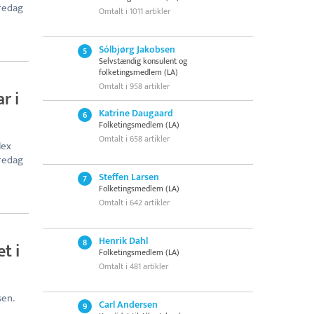
fredag
Omtalt i 1011 artikler
Sólbjørg Jakobsen
5
Selvstændig konsulent og
folketingsmedlem (LA)
Omtalt i 958 artikler
r i
Katrine Daugaard
6
Folketingsmedlem (LA)
Omtalt i 658 artikler
lex
fredag
Steffen Larsen
7
Folketingsmedlem (LA)
Omtalt i 642 artikler
Henrik Dahl
8
t i
Folketingsmedlem (LA)
Omtalt i 481 artikler
sen.
Carl Andersen
9