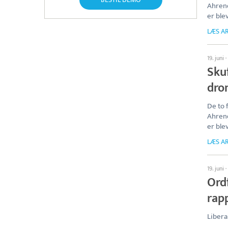
Ahren
er ble
LÆS AR
19. juni
·
Skuf
dro
De to 
Ahren
er ble
LÆS AR
19. juni
·
Ordf
rap
Libera