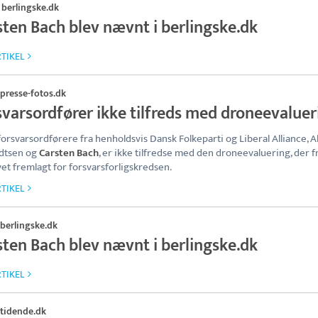
berlingske.dk
·
sten Bach blev nævnt i berlingske.dk
TIKEL
presse-fotos.dk
svarsordfører ikke tilfreds med droneevaluer
forsvarsordførere fra henholdsvis Dansk Folkeparti og Liberal Alliance, A
dtsen og
Carsten Bach
, er ikke tilfredse med den droneevaluering, der 
vet fremlagt for forsvarsforligskredsen.
TIKEL
berlingske.dk
sten Bach blev nævnt i berlingske.dk
TIKEL
tidende.dk