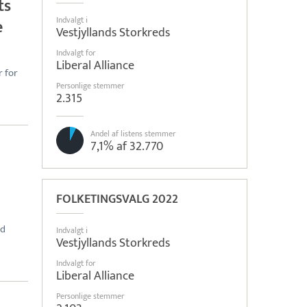
ts
Indvalgt i
e
Vestjyllands Storkreds
Indvalgt for
Liberal Alliance
r for
Personlige stemmer
2.315
Andel af listens stemmer
7,1% af 32.770
FOLKETINGSVALG 2022
ed
Indvalgt i
Vestjyllands Storkreds
Indvalgt for
Liberal Alliance
Personlige stemmer