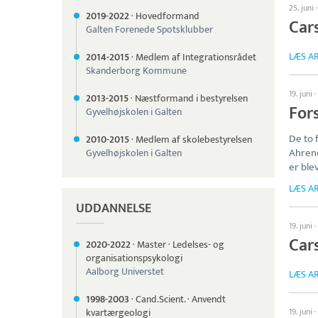
25. juni
2019-
2022
·
Hovedformand
Car
Galten Forenede Spotsklubber
LÆS AR
2014-
2015
·
Medlem af Integrationsrådet
Skanderborg Kommune
19. juni
·
2013-
2015
·
Næstformand i bestyrelsen
For
Gyvelhøjskolen i Galten
De to 
2010-
2015
·
Medlem af skolebestyrelsen
Ahren
Gyvelhøjskolen i Galten
er ble
LÆS AR
UDDANNELSE
19. juni
·
Car
2020-
2022
·
Master
·
Ledelses- og
organisationspsykologi
Aalborg Universtet
LÆS AR
1998-
2003
·
Cand.Scient.
·
Anvendt
kvartærgeologi
19. juni
·