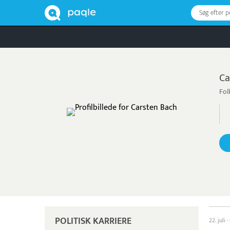
Søg efter 
Ca
Fol
POLITISK KARRIERE
22. juli
·