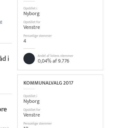
Opstillet i
Nyborg
og
Opstillet for
Venstre
Personlige stemmer
4
Andel af listens stemmer
åd i
0,04% af 9.776
KOMMUNALVALG 2017
Opstillet i
Nyborg
ore
Opstillet for
Venstre
Personlige stemmer