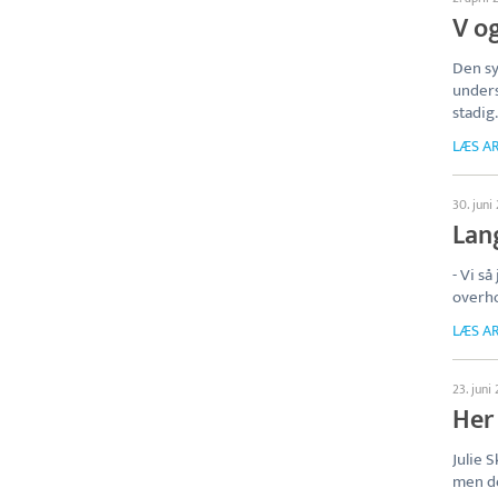
V o
Den sy
unders
stadig.
LÆS AR
30. juni
Lan
- Vi s
overho
LÆS AR
23. juni
Her
Julie 
men de