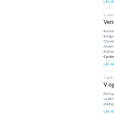
LÆS AR
9. marts
Ven
Kennet
Kongsd
Christ
Anders
Kofoed
Carst
LÆS AR
2. april 
V og
Den sy
unders
stadig.
LÆS AR