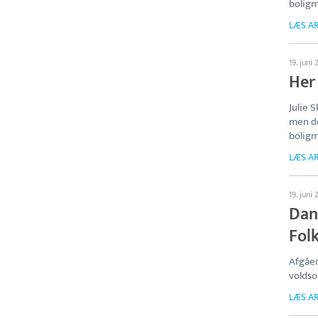
boligm
LÆS AR
19. juni 
Her
Julie 
men de
boligm
LÆS AR
19. juni 
Dan
Fol
Afgåen
voldso
LÆS AR