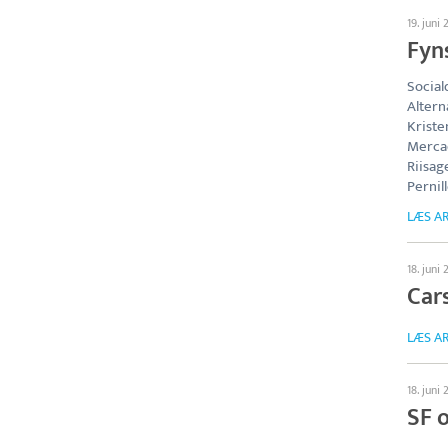
19. juni 
Fyns
Social
Alterna
Krist
Mercad
Riisag
Pernill
LÆS AR
18. juni 
Car
LÆS AR
18. juni 
SF 