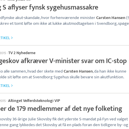
g S aflyser fynsk sygehusmassakre
dfynske akut-skandale, hvor forhenværende minister
Carsten Hansen
(
krev et tomt løfte om ikke at lukke akutmodtagelsen i Svendborg, spøge
TIKEL
TV 2 Nyhederne
 2015
·
geskov afkræver V-minister svar om IC-stop
å jo alle sammen, hvad der skete med
Carsten Hansen
, da han ikke kunne
lde sit løfte om at Svendborg Sygehus skulle bevare sin akutfunktion.
TIKEL
Altinget Velferdsteknologi VIP
 2015
·
 er de 179 medlemmer af det nye folketing
Skovsby 36-årige Julie Skovsby fik det yderste S-mandat på Fyn ved valget i
nne gang lykkedes det Skovsby at få en plads foran den tidligere by- og