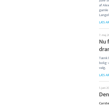
Julie 
af Ale
gamle 
Langel
LÆS AR
7. maj 2
Nu 
dra
Tænk b
bolig-
valg.
LÆS AR
1. juni 2
Den
Carst