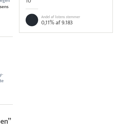
10
tregen
sens
Andel af listens stemmer
0,11% af 9.183
y-
te
den”