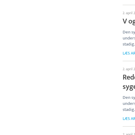
2. april 
V og
Den sy
unders
stadig.
LÆS AR
2. april 
Redd
syg
Den sy
unders
stadig.
LÆS AR
2. april 