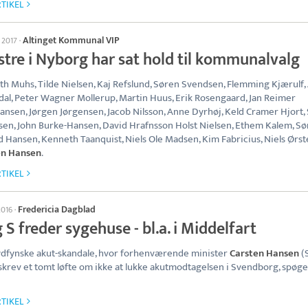
TIKEL
Altinget Kommunal VIP
 2017
·
stre i Nyborg har sat hold til kommunalvalg
h Muhs, Tilde Nielsen, Kaj Refslund, Søren Svendsen, Flemming Kjærulf,
al, Peter Wagner Mollerup, Martin Huus, Erik Rosengaard, Jan Reimer
iansen, Jørgen Jørgensen, Jacob Nilsson, Anne Dyrhøj, Keld Cramer Hjort,
en, John Burke-Hansen, David Hrafnsson Holst Nielsen, Ethem Kalem, S
 Hansen, Kenneth Taanquist, Niels Ole Madsen, Kim Fabricius, Niels Ørs
en Hansen
.
TIKEL
Fredericia Dagblad
2016
·
 S freder sygehuse - bl.a. i Middelfart
dfynske akut-skandale, hvor forhenværende minister
Carsten Hansen
(
krev et tomt løfte om ikke at lukke akutmodtagelsen i Svendborg, spøge
TIKEL