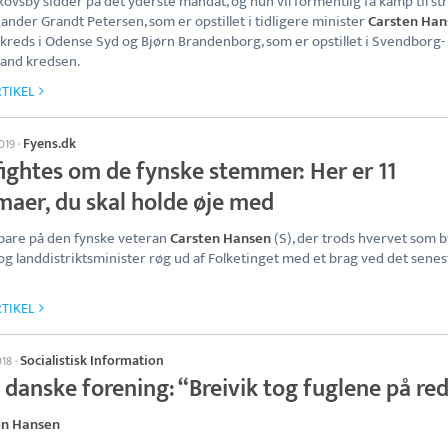
Skovsby sidder på det yderste mandat, og hun vil formentlig få kamp til s
xander Grandt Petersen, som er opstillet i tidligere minister
Carsten Han
kreds i Odense Syd og Bjørn Brandenborg, som er opstillet i Svendborg-
and kredsen.
TIKEL
Fyens.dk
019
·
fightes om de fynske stemmer: Her er 11
maer, du skal holde øje med
are på den fynske veteran
Carsten Hansen
(S), der trods hvervet som b
 og landdistriktsminister røg ud af Folketinget med et brag ved det senes
TIKEL
Socialistisk Information
018
·
 danske forening: “Breivik tog fuglene på re
en Hansen