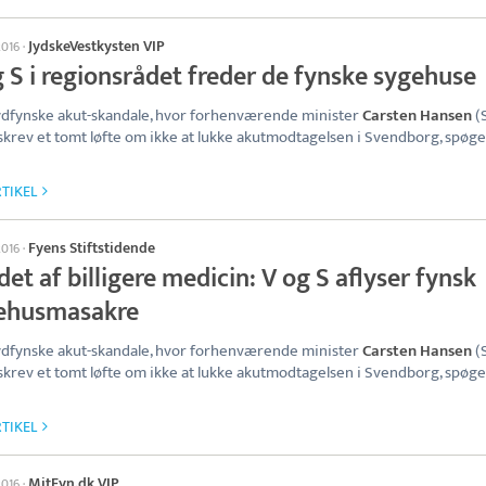
JydskeVestkysten VIP
2016
·
 S i regionsrådet freder de fynske sygehuse
dfynske akut-skandale, hvor forhenværende minister
Carsten Hansen
(
krev et tomt løfte om ikke at lukke akutmodtagelsen i Svendborg, spøge
TIKEL
Fyens Stiftstidende
2016
·
et af billigere medicin: V og S aflyser fynsk
ehusmasakre
dfynske akut-skandale, hvor forhenværende minister
Carsten Hansen
(
krev et tomt løfte om ikke at lukke akutmodtagelsen i Svendborg, spøge
TIKEL
MitFyn.dk VIP
2016
·