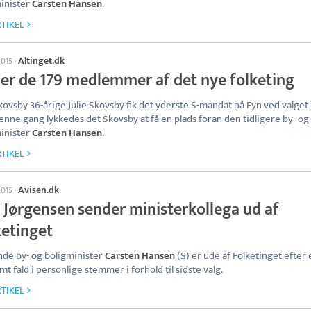
inister
Carsten Hansen
.
TIKEL
Altinget.dk
2015
·
 er de 179 medlemmer af det nye folketing
Skovsby 36-årige Julie Skovsby fik det yderste S-mandat på Fyn ved valget i
nne gang lykkedes det Skovsby at få en plads foran den tidligere by- og
inister
Carsten Hansen
.
TIKEL
Avisen.dk
2015
·
 Jørgensen sender ministerkollega ud af
ketinget
de by- og boligminister
Carsten Hansen
(S) er ude af Folketinget efter 
mt fald i personlige stemmer i forhold til sidste valg.
TIKEL