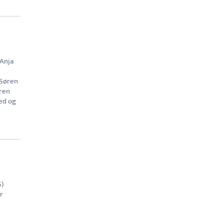
 Anja
 Søren
øren
ted og
S)
r