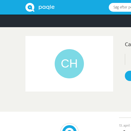
Søg efter 
Ca
13. apri