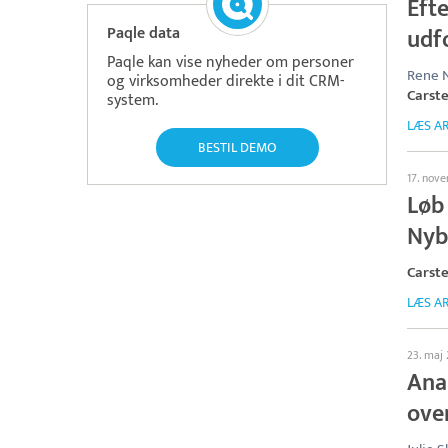
Efte
Paqle data
udf
Paqle kan vise nyheder om personer
Rene N
og virksomheder direkte i dit CRM-
Carst
system.
LÆS AR
BESTIL DEMO
17. nov
Løb
Nyb
Carst
LÆS AR
23. maj
Anal
ove