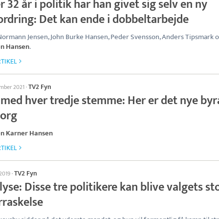
r 32 år i politik har han givet sig selv en ny
ordring: Det kan ende i dobbeltarbejde
ormann Jensen, John Burke Hansen, Peder Svensson, Anders Tipsmark 
en Hansen
.
TIKEL
TV2 Fyn
ember 2021
·
 med hver tredje stemme: Her er det nye byr
org
en Karner Hansen
TIKEL
TV2 Fyn
 2019
·
yse: Disse tre politikere kan blive valgets st
rraskelse