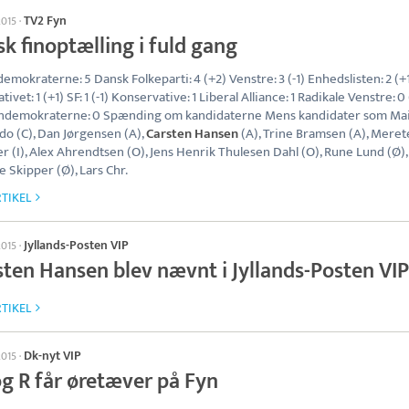
TV2 Fyn
2015
·
k finoptælling i fuld gang
demokraterne: 5 Dansk Folkeparti: 4 (+2) Venstre: 3 (-1) Enhedslisten: 2 (+
tivet: 1 (+1) SF: 1 (-1) Konservative: 1 Liberal Alliance: 1 Radikale Venstre: 0 
endemokraterne: 0 Spænding om kandidaterne Mens kandidater som Ma
o (C), Dan Jørgensen (A),
Carsten Hansen
(A), Trine Bramsen (A), Meret
er (I), Alex Ahrendtsen (O), Jens Henrik Thulesen Dahl (O), Rune Lund (Ø),
e Skipper (Ø), Lars Chr.
TIKEL
Jyllands-Posten VIP
2015
·
sten Hansen blev nævnt i Jyllands-Posten VIP
TIKEL
Dk-nyt VIP
2015
·
og R får øretæver på Fyn