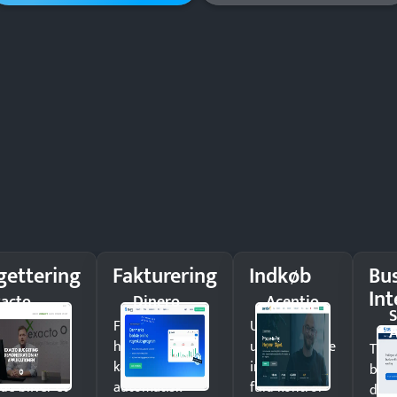
gettering
Fakturering
Indkøb
Bu
Int
acto
Dinero
Acentio
S
g
Få penge
Undgå
A
afvigelser i
hurtigere i
uautoriserede
Træf
g grib ind,
kassen med
indkøb og få
besl
de bliver et
automatisk
fuld kontrol
data