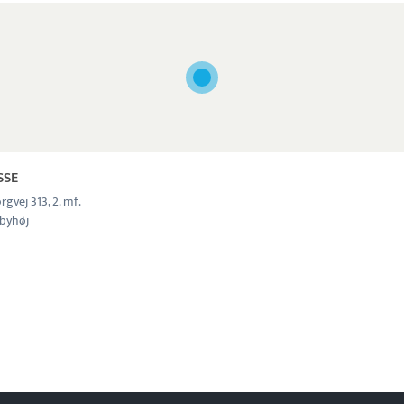
SSE
rgvej 313, 2. mf.
byhøj