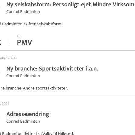
Ny selskabsform: Personligt ejet Mindre Virkso
Conrad Badminton
d Badminton
skifter selskabsform.
TIL
K
PMV
ember 2024
Ny branche: Sportsaktiviteter i.a.n.
Conrad Badminton
ere branche: Andre sportsaktiviteter.
s 2021
Adresseændring
Conrad Badminton
d Badminton
flytter fra Valby til Hillerød.