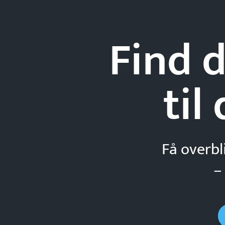
Find d
til
Få overbl
–