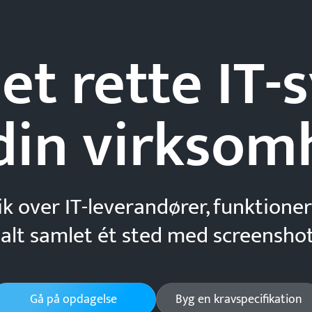
et rette IT
din
virksom
ik over IT-leverandører, funktioner
 alt samlet ét sted med screenshot
Gå på opdagelse
Byg en kravspecifikation