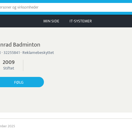
personer og virksomheder
MIN SIDE
IT-SYSTEMER
nrad Badminton
 · 32255841 · Reklamebeskyttet
2009
Stiftet
FØLG
ember 2025