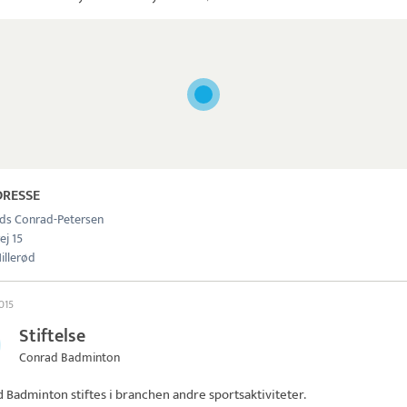
DRESSE
ds Conrad-Petersen
ej 15
illerød
015
Stiftelse
Conrad Badminton
d Badminton
stiftes i branchen andre sportsaktiviteter.