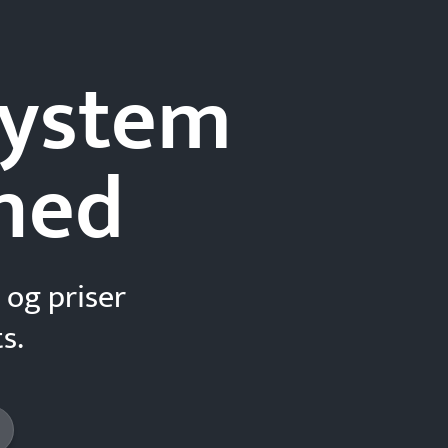
-system
hed
 og priser
s.