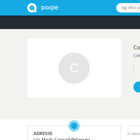
Søg efter 
Co
CVR
ADRESSE
31. dec
c/o Mads Conrad-Petersen