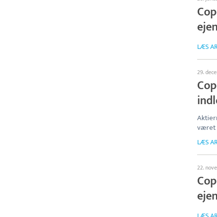
Cop
eje
LÆS AR
29. dec
Cop
ind
Aktier
været 
LÆS AR
22. nov
Cop
eje
LÆS AR