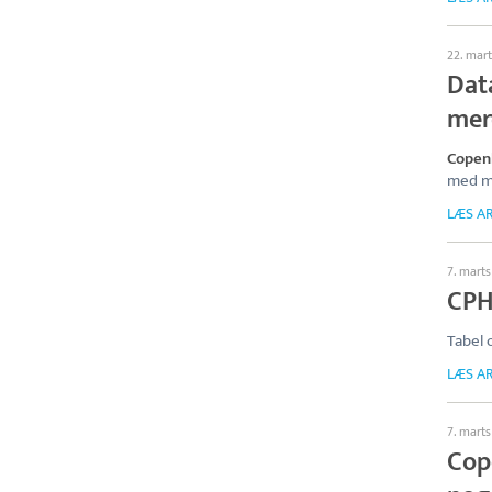
22. mar
Dat
mer
Copen
med me
LÆS AR
7. mart
CPH 
Tabel 
LÆS AR
7. mart
Cop