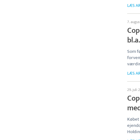
LÆS AR
7. augu
Cop
bl.a
Som fø
forven
værdir
LÆS AR
29. juli
Cop
med
Købet 
ejend
Holding