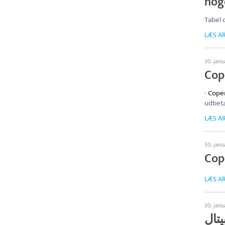
nog
Tabel 
LÆS AR
30. jan
Cop
-
Cope
udbeta
LÆS AR
30. jan
Cop
LÆS AR
30. jan
هاغن كابيتال