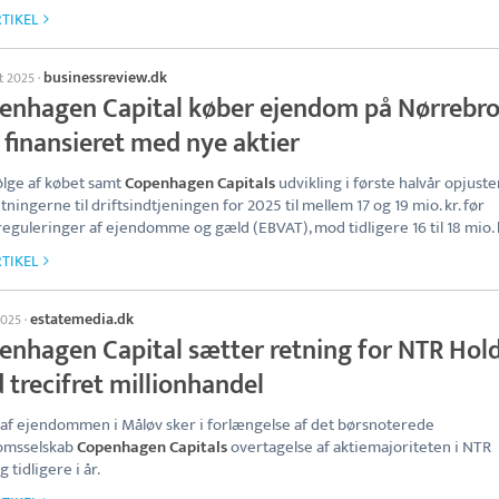
TIKEL
businessreview.dk
st 2025
·
enhagen Capital køber ejendom på Nørrebro
. finansieret med nye aktier
lge af købet samt
Copenhagen Capitals
udvikling i første halvår opjuste
tningerne til driftsindtjeningen for 2025 til mellem 17 og 19 mio. kr. før
eguleringer af ejendomme og gæld (EBVAT), mod tidligere 16 til 18 mio. 
TIKEL
estatemedia.dk
 2025
·
enhagen Capital sætter retning for NTR Hol
 trecifret millionhandel
af ejendommen i Måløv sker i forlængelse af det børsnoterede
omsselskab
Copenhagen Capitals
overtagelse af aktiemajoriteten i NTR
 tidligere i år.