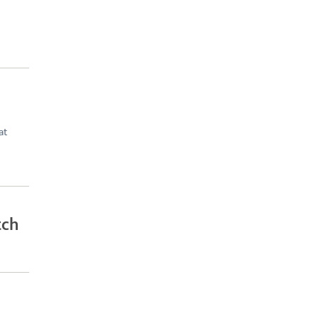
at
tch