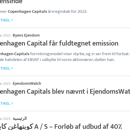
ensinde
over
Copenhagen Capitals
årsregnskab for 2022:
TIKEL
Byens Ejendom
uar 2023
·
enhagen Capital får fuldtegnet emission
nhagen Capitals
forretningsmodel viser styrke, og vi ser frem til fortsat 
le halvdelen af EBVAT i udbytte til vores aktionærer, slutter han.
TIKEL
EjendomsWatch
uar 2023
·
enhagen Capitals blev nævnt i EjendomsWa
TIKEL
الرئيسية
uar 2023
·
كوبن A / S – Forløb af udbud af 40٪