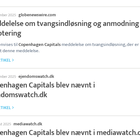
globenewswire.com
ember 2025
·
delelse om tvangsindløsning og anmodnin
otering
nvises til
Copenhagen Capitals
meddelelse om tvangsindløsning, der er
t denne meddelelse.
TIKEL
ejendomswatch.dk
ember 2025
·
enhagen Capitals blev nævnt i
ndomswatch.dk
TIKEL
mediawatch.dk
st 2025
·
enhagen Capitals blev nævnt i mediawatch.