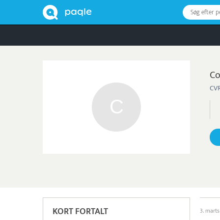
Søg efter 
Co
CVR
KORT FORTALT
3. marts