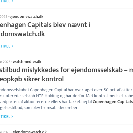
TIKEL
ejendomswatch.dk
l 2025
·
enhagen Capitals blev nævnt i
ndomswatch.dk
TIKEL
watchmedier.dk
ar 2025
·
stilbud mislykkedes for ejendomsselskab – 
eopkøb sikrer kontrol
ndomsselskabet Copenhagen Capital har overtaget over 50 pct. af aktier
rsnoterede selskab NTR Holding og har derfor fået kontrol med selskabet
edparten af aktionærerne ellers har takket nej til
Copenhagen Capitals
gelsestilbud, som blev fremsat i december.
TIKEL
ejendomswatch.dk
ar 2025
·