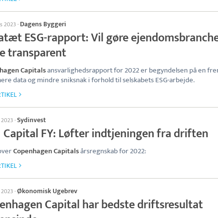
Dagens Byggeri
ts 2023
·
atæt ESG-rapport: Vil gøre ejendomsbranch
e transparent
hagen Capitals
ansvarlighedsrapport for 2022 er begyndelsen på en fre
re data og mindre sniksnak i forhold til selskabets ESG-arbejde.
TIKEL
Sydinvest
s 2023
·
Capital FY: Løfter indtjeningen fra driften
over
Copenhagen Capitals
årsregnskab for 2022:
TIKEL
Økonomisk Ugebrev
s 2023
·
enhagen Capital har bedste driftsresultat