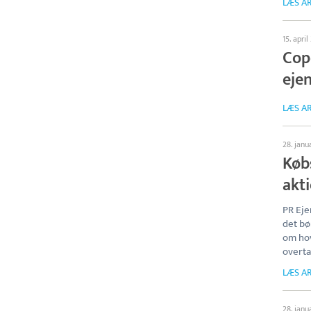
LÆS AR
15. apri
Cop
eje
LÆS AR
28. janu
Køb
akti
PR Eje
det bø
om hov
overta
LÆS AR
28. janu