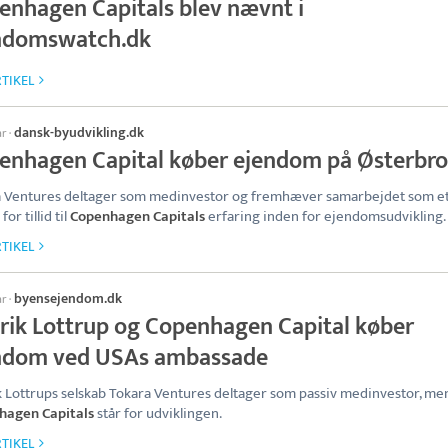
enhagen Capitals blev nævnt i
ndomswatch.dk
TIKEL
dansk-byudvikling.dk
ar
·
enhagen Capital køber ejendom på Østerbro
 Ventures deltager som medinvestor og fremhæver samarbejdet som e
for tillid til
Copenhagen Capitals
erfaring inden for ejendomsudvikling.
TIKEL
byensejendom.dk
ar
·
rik Lottrup og Copenhagen Capital køber
ndom ved USAs ambassade
 Lottrups selskab Tokara Ventures deltager som passiv medinvestor, me
hagen Capitals
står for udviklingen.
TIKEL