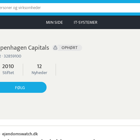
personer og virksomheder
MIN SIDE
IT-SYSTEMER
penhagen Capitals
OPHØRT
 · 32859100
2010
12
Stiftet
Nyheder
FØLG
ejendomswatch.dk
·