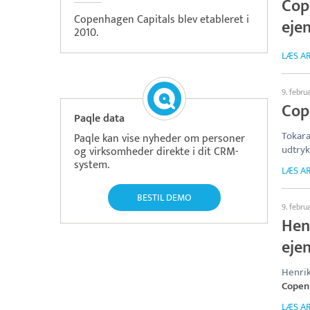
Cop
Copenhagen Capitals blev etableret i
eje
2010.
LÆS AR
9. febru
Cop
Paqle data
Tokara
Paqle kan vise nyheder om personer
udtryk 
og virksomheder direkte i dit CRM-
system.
LÆS AR
BESTIL DEMO
9. febru
Hen
eje
Henrik
Copen
LÆS AR