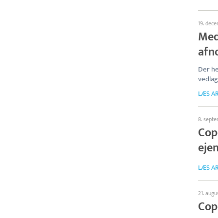
19. dec
Med
afn
Der he
vedlag
LÆS AR
8. sept
Cop
eje
LÆS AR
21. augu
Cop