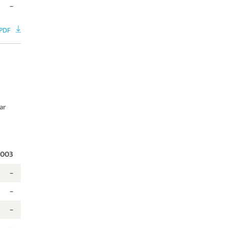
–
PDF
ar
2003
–
–
–
–