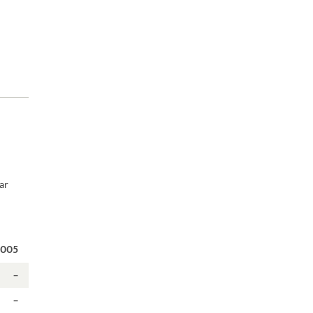
ar
2005
–
–