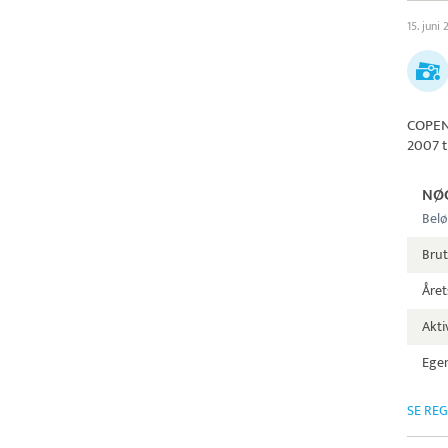
15. juni
COPEN
2007 t
NØ
Belø
Brut
Året
Aktiv
Egen
SE RE