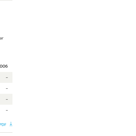
ar
006
–
–
–
–
PDF