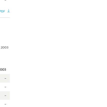
PDF
l 2003
2003
–
–
–
–