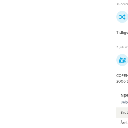
31. dec
Tidlig
2. juli 
COPEN
2006 t
NØ
Belø
Brut
Året