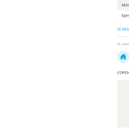
Aktiv
Egen
SE RE
19. mar
COPEN