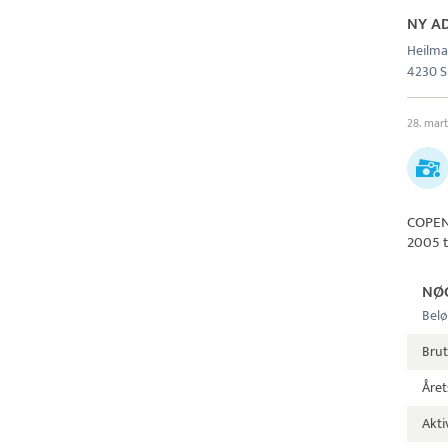
NY A
Heilma
4230 S
28. mar
COPEN
2005 t
NØ
Belø
Brut
Året
Aktiv