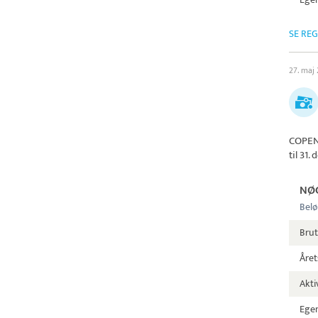
SE RE
27. maj
COPEN
til 31
NØ
Belø
Brut
Året
Aktiv
Egen