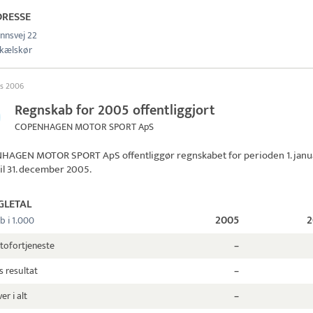
DRESSE
nnsvej 22
kælskør
ts 2006
Regnskab for 2005 offentliggjort
COPENHAGEN MOTOR SPORT ApS
HAGEN MOTOR SPORT ApS
offentliggør regnskabet for perioden 1. janu
il 31. december 2005.
GLETAL
2005
2
b i 1.000
tofortjeneste
–
s resultat
–
er i alt
–