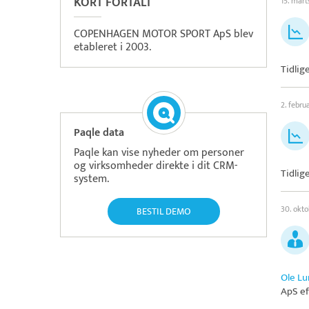
KORT FORTALT
15. mar
COPENHAGEN MOTOR SPORT ApS blev
etableret i 2003.
Tidlig
2. febru
Paqle data
Paqle kan vise nyheder om personer
og virksomheder direkte i dit CRM-
Tidlig
system.
30. okt
BESTIL DEMO
Ole L
ApS
ef