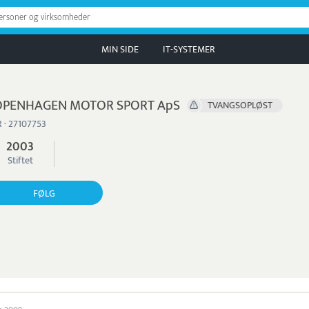
personer og virksomheder
MIN SIDE
IT-SYSTEMER
OPENHAGEN MOTOR SPORT ApS
TVANGSOPLØST
 · 27107753
2003
Stiftet
FØLG