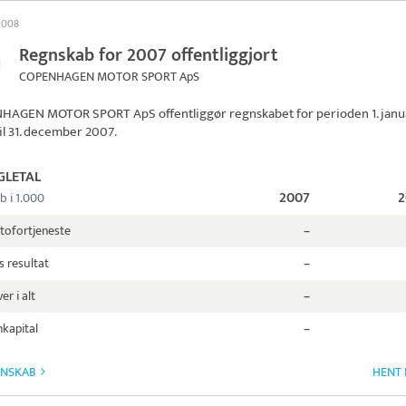
 2008
Regnskab for 2007 offentliggjort
COPENHAGEN MOTOR SPORT ApS
HAGEN MOTOR SPORT ApS
offentliggør regnskabet for perioden 1. janu
il 31. december 2007.
GLETAL
2007
2
b i 1.000
tofortjeneste
–
s resultat
–
er i alt
–
kapital
–
GNSKAB
HENT 