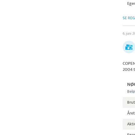
Egen
SE RE
6. juni 
COPEN
2004 t
NØ
Belø
Brut
Året
Aktiv
Egen