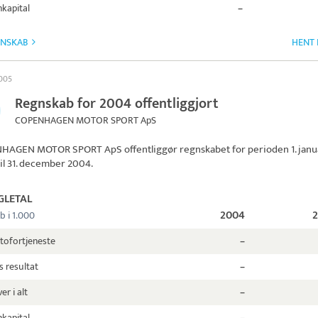
kapital
–
GNSKAB
HENT 
2005
Regnskab for 2004 offentliggjort
COPENHAGEN MOTOR SPORT ApS
HAGEN MOTOR SPORT ApS
offentliggør regnskabet for perioden 1. janu
il 31. december 2004.
GLETAL
2004
b i 1.000
tofortjeneste
–
s resultat
–
er i alt
–
kapital
–