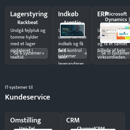
Lagerstyring
Indkøb
ERP
Microsoft
Dynamics 
Rackbeat
Acentio
Business
Central
Undgå fejlpluk og
Undgå
Undgå
tomme hylder
uautoriserede
dobbeltindtastn
med et lager
indkøb og få
og få ét samlet
Se 6
opdateret i
fuld kontrol
billede af hele
Se 6 systemer
Se 11 systemer
systemer
realtid.
over
virksomheden.
leverandører
og forbrug.
IT-systemer til
Kundeservice
Omstilling
CRM
Uni-Tel
ChannelCRM