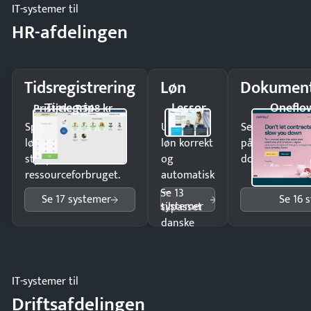
IT-systemer til
HR-afdelingen
Tidsregistrering
Løn
Dokument
Timegrip
Lessor
Oneflo
Pristjek: 7.548 kr
Spar tid på
Udbetal
Send kontrakter
lønberegning og få
løn korrekt
på minutter o
styr på
og
dokumenter.
ressourceforbruget.
automatisk
—
Se 13
Se 17 systemer
Se 16 
systemer
tilpasset
danske
regler.
IT-systemer til
Driftsafdelingen