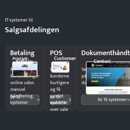
regler.
IT-systemer til
Salgsafdelingen
Betaling
POS
Dokumenthåndt
Customer
Pristjek:
Flatpay
Centuri
1st
11.880 kr
Modtag
Ekspedér
Send kontrakter til unde
kortbetalinger
kunderne
på minutter og mist ing
online uden
hurtigere
dokumenter.
manuel
og få
håndtering.
samlet
Se 12
Se 15
Se 16 systemer
systemer
systemer
overblik
over salg
og lager.