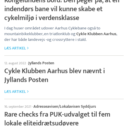
Kongelundens bord: Den peger på, at en
indendørs bane vil kunne skabe et
cykelmiljø i verdensklasse
I dag huser området udover Aarhus Cyklebane også to
mountainbikeklubber, en triatlonklub og
Cykle Klubben Aarhus
,
der har både landevejs -og crossryttere i stald.
LÆS ARTIKEL
Jyllands Posten
12. august 2022
·
Cykle Klubben Aarhus blev nævnt i
Jyllands Posten
LÆS ARTIKEL
Adresseavisen/Lokalavisen Syddjurs
16. september 2021
·
Rare checks fra PUK-udvalget til fem
lokale eliteidrætsudøvere