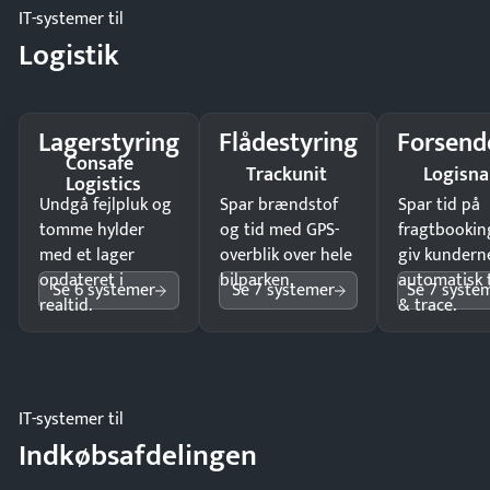
IT-systemer til
Logistik
Lagerstyring
Flådestyring
Forsend
Consafe
Trackunit
Logisn
Logistics
Undgå fejlpluk og
Spar brændstof
Spar tid på
tomme hylder
og tid med GPS-
fragtbookin
med et lager
overblik over hele
giv kundern
opdateret i
bilparken.
automatisk 
Se 6 systemer
Se 7 systemer
Se 7 syste
realtid.
& trace.
IT-systemer til
Indkøbsafdelingen