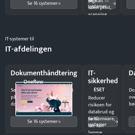
Se 5
digitalt —
Se 16 systemer
systemer
uden print,
scanning
eller fysisk
møde.
IT-systemer til
IT-afdelingen
Dokumenthåndtering
IT-
D
sikkerhed
Oneflow
ESET
Send kontrakter til underskrift
Do
på minutter og mist ingen
ov
Reducer
dokumenter.
bø
risikoen for
databrud og
Se 10
ransomware,
Se 16 systemer
systemer
der kan
lamme