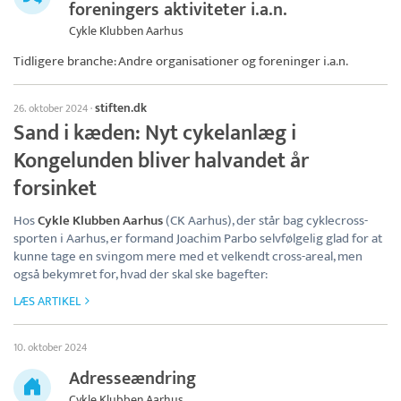
foreningers aktiviteter i.a.n.
Cykle Klubben Aarhus
Tidligere branche: Andre organisationer og foreninger i.a.n.
stiften.dk
26. oktober 2024
·
Sand i kæden: Nyt cykelanlæg i
Kongelunden bliver halvandet år
forsinket
Hos
Cykle Klubben Aarhus
(CK Aarhus), der står bag cyklecross-
sporten i Aarhus, er formand Joachim Parbo selvfølgelig glad for at
kunne tage en svingom mere med et velkendt cross-areal, men
også bekymret for, hvad der skal ske bagefter:
LÆS ARTIKEL
10. oktober 2024
Adresseændring
Cykle Klubben Aarhus