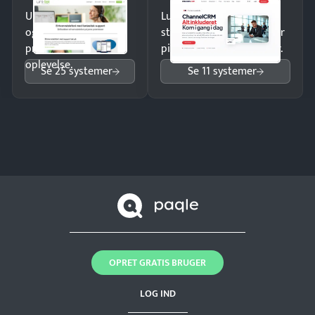
Undgå tabte opkald
Luk flere salg med et
og giv kunderne en
struktureret overblik over
professionel
pipeline og opfølgninger.
oplevelse.
Se 25 systemer
Se 11 systemer
OPRET GRATIS BRUGER
LOG IND