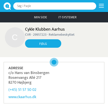
Søg i Paqle
MIN SIDE
IT-SYSTEMER
Cykle Klubben Aarhus
CVR · 29957223 · Reklamebeskyttet
FØLG
ADRESSE
c/o Hans van Binsbergen
Rosenvangs Allé 217
8270 Højbjerg
(+45) 51 57 50 02
www.ckaarhus.dk
Pristjek:
17.268 kr
Se priseksempel