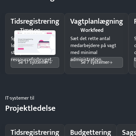
Tidsregistrering
Vagtplanlægning
TimeLog
Workfeed
Spar tid på
Sæt det rette antal
lønberegning og få
medarbejdere på vagt
styr på
med minimal
ressourceforbruget.
administration.
Se 17 systemer
Se 7 systemer
IT-systemer til
Projektledelse
Tidsregistrering
Budgettering
Sags