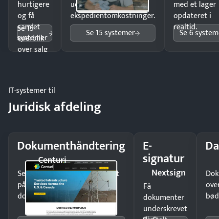
hurtigere
uden
med et lager
og få
ekspedientomkostninger.
opdateret i
samlet
realtid.
Se 15
Se 15 systemer
Se 6 system
systemer
overblik
over salg
og lager.
IT-systemer til
Juridisk afdeling
Dokumenthåndtering
E-
Da
signatur
Centuri
Nextsign
Send kontrakter til underskrift
Dok
på minutter og mist ingen
ove
Få
dokumenter.
bød
dokumenter
underskrevet