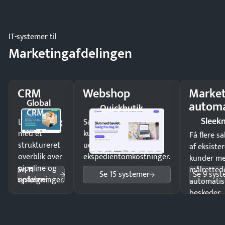
driften.
IT-systemer til
Marketingafdelingen
CRM
Webshop
Market
Global
automa
Quickbutik
CRM
Sleek
Luk flere salg
Sælg produkter 24/7 til
med et
kunder i hele landet
Få flere s
struktureret
uden
af eksiste
overblik over
ekspedientomkostninger.
kunder m
pipeline og
Se 11
målrettede
Se 15 systemer
Se 9 sys
systemer
opfølgninger.
automatis
beskeder.