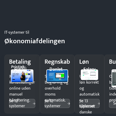
IT-systemer til
Økonomiafdelingen
Betaling
Regnskab
Løn
Bu
Pristjek:
Frisbii
Danlet
Salary
17.268 kr
Modtag
Spar timer på
Udbetal
Op
kortbetalinger
bogføring og
løn korrekt
bud
online uden
overhold
og
tide
manuel
moms
automatisk
ind
håndtering.
automatisk.
—
pro
Se 12
Se 12
Se 13
S
systemer
systemer
systemer
tilpasset
danske