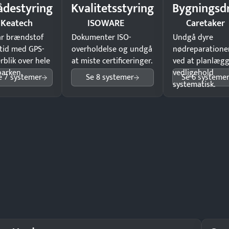
ådestyring
Kvalitetsstyring
Bygningsdr
Keatech
ISOWARE
Caretaker
ar brændstof
Dokumenter ISO-
Undgå dyre
tid med GPS-
overholdelse og undgå
nødreparatione
rblik over hele
at miste certificeringer.
ved at planlæg
parken.
vedligehold
e 7 systemer
Se 8 systemer
Se 6 systeme
systematisk.