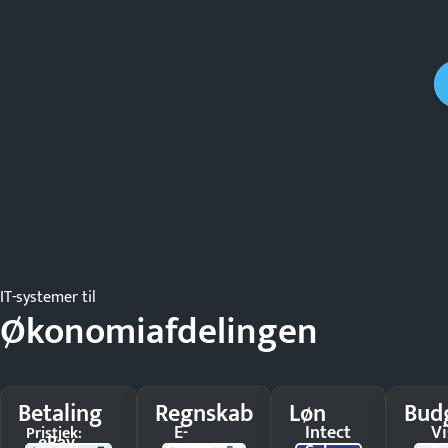
IT-systemer til
Økonomiafdelingen
Betaling
Regnskab
Løn
Bud
E-
Intect
V
Pristjek:
ePay