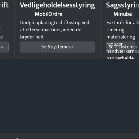
ift
Vedligeholdelsesstyring
Sagsstyri
MobilOrdre
Minuba
Undgå uplanlagte driftsstop ved
Fakturér for all
r
at efterse maskiner, inden de
timer og
ge
bryder ned.
materialer og
reducer
r
Se 6 systemer
Se 7 systemer
håndværkerne
papirarbejde.