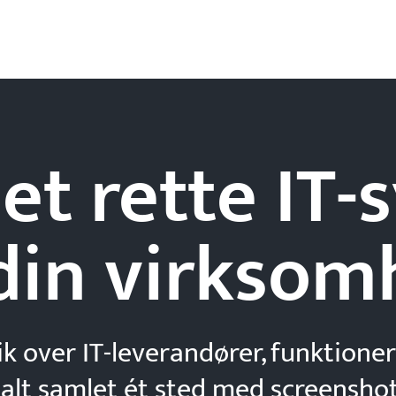
et rette IT
din
virksom
ik over IT-leverandører, funktioner
 alt samlet ét sted med screenshot