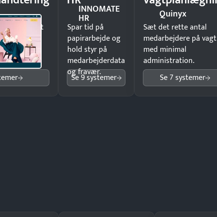
åndtering
HR
Vagtplanlægni
INNOMATE
Quinyx
HR
il underskrift
Spar tid på
Sæt det rette antal
ist ingen
papirarbejde og
medarbejdere på vagt
hold styr på
med minimal
medarbejderdata
administration.
og fravær.
stemer
Se 9 systemer
Se 7 systemer