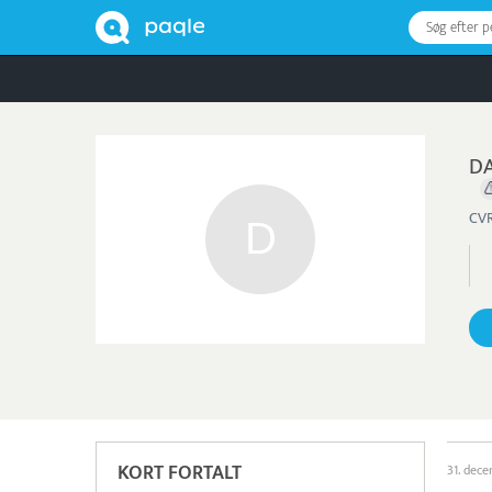
Søg efter 
DA
CVR
KORT FORTALT
31. dec