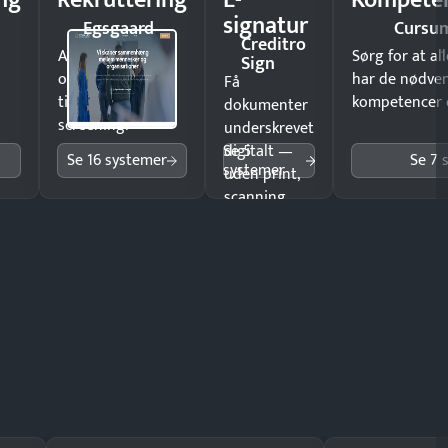
ng
Rekruttering
E-
Kompeten
signatur
Egsgaard
Cursu
Creditro
Ansæt hurtigere
Sørg for at a
Sign
og brug færre
har de nødve
Få
timer på manuel
kompetencer og
dokumenter
screening.
underskrevet
Se 5
digitalt —
Se 16 systemer
Se 7 
systemer
uden print,
scanning
eller fysisk
møde.