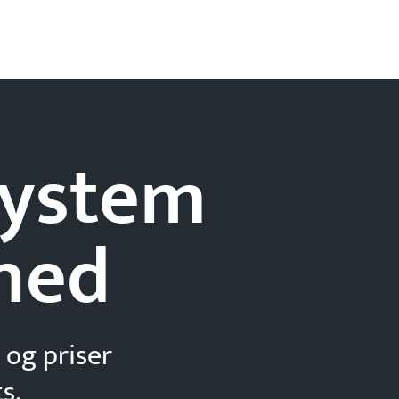
-system
hed
 og priser
s.