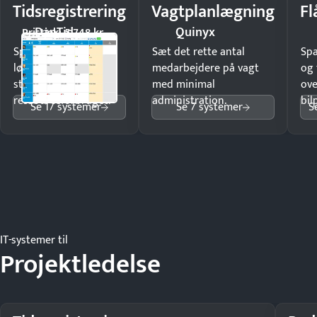
Tidsregistrering
Vagtplanlægning
Fl
DanTid
Quinyx
Pristjek: 5.748 kr
Spar tid på
Sæt det rette antal
Sp
lønberegning og få
medarbejdere på vagt
og 
styr på
med minimal
ove
ressourceforbruget.
administration.
bil
Se 17 systemer
Se 7 systemer
S
IT-systemer til
Projektledelse