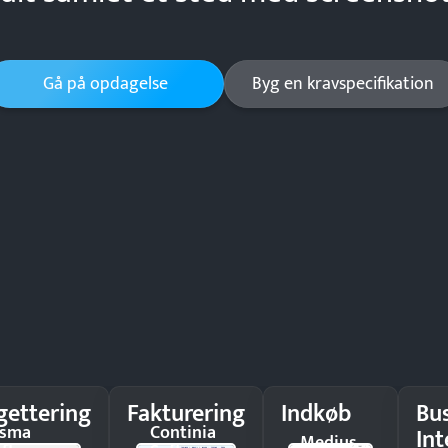
Gå på opdagelse
Byg en kravspecifikation
gettering
Fakturering
Indkøb
Bu
isma
Continia
Int
Medius