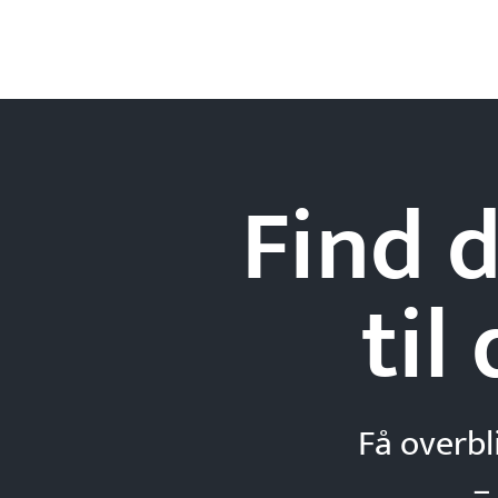
Find d
til
Få overbl
–