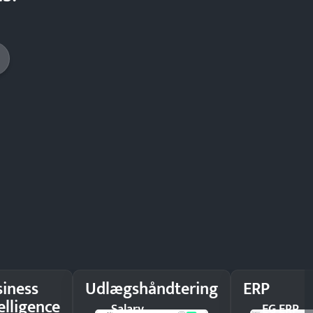
siness
Udlægshåndtering
ERP
elligence
Salary
EG ERP