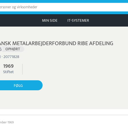
personer og virksomheder
MIN SIDE
IT-SYSTEMER
NSK METALARBEJDERFORBUND RIBE AFDELING
OPHØRT
 · 20771828
1969
Stiftet
FØLG
ember 1969