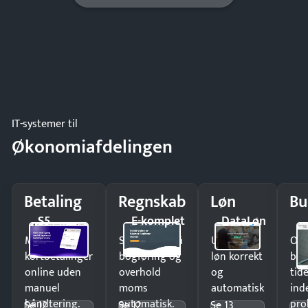
IT-systemer til
Økonomiafdelingen
Betaling
Regnskab
Løn
Bu
S5
E-komplet
DataLøn
Modtag
Spar timer på
Udbetal
Op
kortbetalinger
bogføring og
løn korrekt
bud
online uden
overhold
og
tide
manuel
moms
automatisk
ind
håndtering.
automatisk.
—
pro
Se 12
Se 12
Se 13