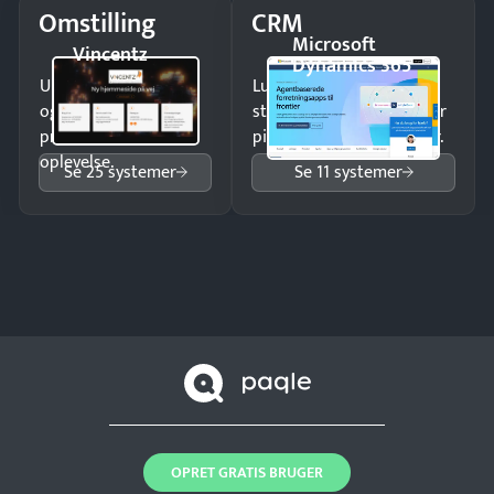
Omstilling
CRM
Microsoft
Vincentz
Dynamics 365
Undgå tabte opkald
Luk flere salg med et
og giv kunderne en
struktureret overblik over
professionel
pipeline og opfølgninger.
oplevelse.
Se 25 systemer
Se 11 systemer
OPRET GRATIS BRUGER