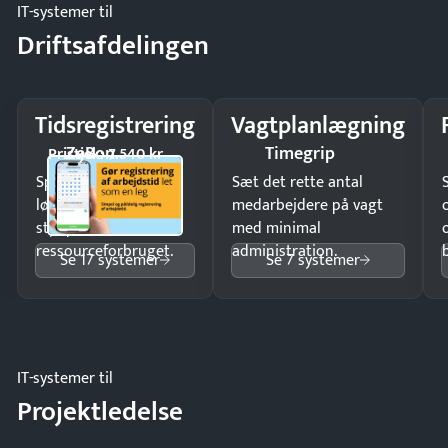
IT-systemer til
Driftsafdelingen
Tidsregistrering
Vagtplanlægning
ZeBon
Timegrip
Pristjek: 7.540 kr
Spar tid på
Sæt det rette antal
lønberegning og få
medarbejdere på vagt
styr på
med minimal
ressourceforbruget.
administration.
Se 17 systemer
Se 7 systemer
IT-systemer til
Projektledelse