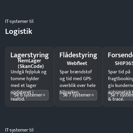
IT-systemer til
Logistik
Lagerstyring
Flådestyring
Forsend
NemLager
Webfleet
SHIP36
(SkanCode)
Undgå fejlpluk og
Spar brændstof
Spar tid på
tomme hylder
og tid med GPS-
fragtbookin
med et lager
overblik over hele
giv kundern
opdateret i
bilparken.
automatisk 
Se 6 systemer
Se 7 systemer
Se 7 syste
realtid.
& trace.
IT-systemer til