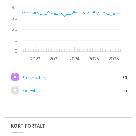
40
30
20
10
0
2022
2023
2024
2025
2026
Frederiksberg
35
København
0
Pristjek:
12.523 kr
Se priseksempel
SmartTID
Tidsregistrering
KORT FORTALT