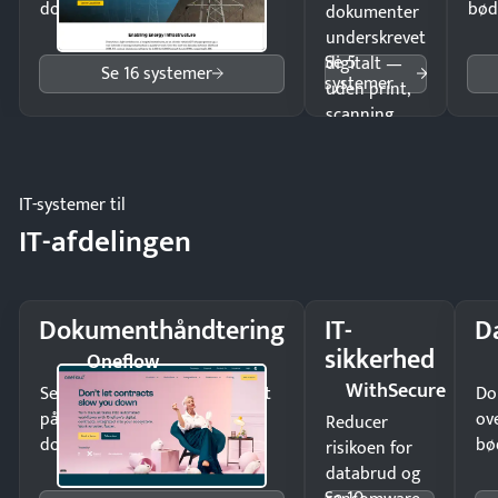
dokumenter.
bød
dokumenter
underskrevet
Se 5
digitalt —
Se 16 systemer
systemer
uden print,
scanning
eller fysisk
møde.
IT-systemer til
IT-afdelingen
Dokumenthåndtering
IT-
D
sikkerhed
Oneflow
WithSecure
Send kontrakter til underskrift
Do
på minutter og mist ingen
ov
Reducer
dokumenter.
bø
risikoen for
databrud og