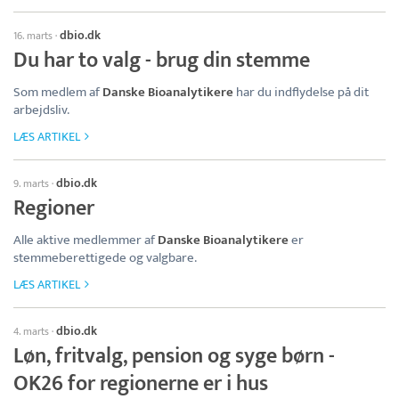
dbio.dk
16. marts
·
Du har to valg - brug din stemme
Som medlem af
Danske Bioanalytikere
har du indflydelse på dit
arbejdsliv.
LÆS ARTIKEL
dbio.dk
9. marts
·
Regioner
Alle aktive medlemmer af
Danske Bioanalytikere
er
stemmeberettigede og valgbare.
LÆS ARTIKEL
dbio.dk
4. marts
·
Løn, fritvalg, pension og syge børn -
OK26 for regionerne er i hus