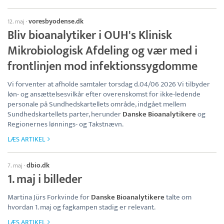
voresbyodense.dk
12. maj
·
Bliv bioanalytiker i OUH's Klinisk
Mikrobiologisk Afdeling og vær med i
frontlinjen mod infektionssygdomme
Vi forventer at afholde samtaler torsdag d.04/06 2026 Vi tilbyder
løn- og ansættelsesvilkår efter overenskomst for ikke-ledende
personale på Sundhedskartellets område, indgået mellem
Sundhedskartellets parter, herunder
Danske Bioanalytikere
og
Regionernes lønnings- og Takstnævn.
LÆS ARTIKEL
dbio.dk
7. maj
·
1. maj i billeder
Martina Jürs Forkvinde for
Danske Bioanalytikere
talte om
hvordan 1. maj og fagkampen stadig er relevant.
LÆS ARTIKEL