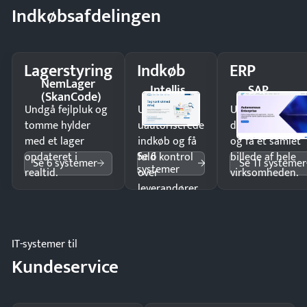
Indkøbsafdelingen
Lagerstyring
Indkøb
ERP
NemLager
Intellis
SAP
(SkanCode)
Undgå fejlpluk og
Undgå
Undgå
tomme hylder
uautoriserede
dobbeltindtastn
med et lager
indkøb og få
og få ét samlet
Se 6
opdateret i
fuld kontrol
billede af hele
Se 6 systemer
Se 11 systemer
systemer
realtid.
over
virksomheden.
leverandører
og forbrug.
IT-systemer til
Kundeservice