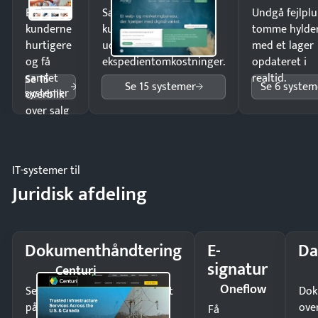
Ekspedér
Sælg produkter 24/7 til
Undgå fejlplu
kunderne
kunder i hele landet
tomme hylde
hurtigere
uden
med et lager
og få
ekspedientomkostninger.
opdateret i
samlet
realtid.
Se 15
Se 15 systemer
Se 6 system
systemer
overblik
over salg
og lager.
IT-systemer til
Juridisk afdeling
Dokumenthåndtering
E-
Da
signatur
Centuri
Oneflow
Send kontrakter til underskrift
Dok
på minutter og mist ingen
ove
Få