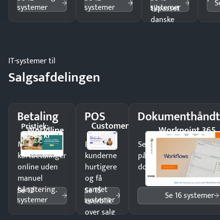
S
systemer
systemer
systemer
tilpasset
danske
regler.
IT-systemer til
Salgsafdelingen
Betaling
POS
Dokumenthåndt
Customer
Pristjek:
Worldline
Workpoint 365
1st
12.588 kr
Modtag
Ekspedér
Send kontrakter til unde
kortbetalinger
kunderne
på minutter og mist ing
online uden
hurtigere
dokumenter.
manuel
og få
håndtering.
samlet
Se 12
Se 15
Se 16 systemer
systemer
systemer
overblik
over salg