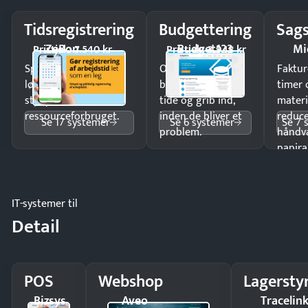
Tidsregistrering
Budgettering
Sags
ZeBon
Budget123
Mi
Pristjek: 7.540 kr
Pristjek: 3.948 kr
Spar tid på
Opdag
Faktur
lønberegning og få
budgetafvigelser i
timer 
styr på
tide og grib ind,
materi
ressourceforbruget.
inden de bliver et
reduc
Se 17 systemer
Se 6 systemer
Se 7 
problem.
håndv
papira
IT-systemer til
Detail
POS
Webshop
Lagersty
Bizsys
Aveo
Tracelin