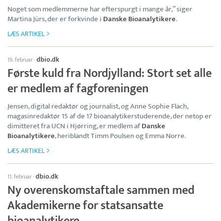
Noget som medlemmerne har efterspurgt i mange år,” siger
Martina Jürs, der er forkvinde i
Danske Bioanalytikere
.
LÆS ARTIKEL
dbio.dk
19. februar
·
Første kuld fra Nordjylland: Stort set alle
er medlem af fagforeningen
Jensen, digital redaktør og journalist, og Anne Sophie Flach,
magasinredaktør 15 af de 17 bioanalytikerstuderende, der netop er
dimitteret fra UCN i Hjørring, er medlem af
Danske
Bioanalytikere
, heriblandt Timm Poulsen og Emma Norre.
LÆS ARTIKEL
dbio.dk
11. februar
·
Ny overenskomstaftale sammen med
Akademikerne for statsansatte
bioanalytikere