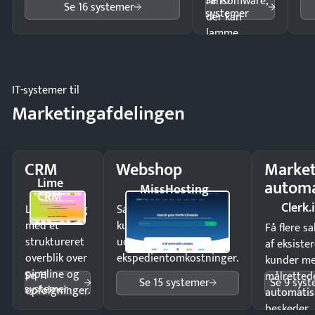
Se 10
ransomware,
Se 16 systemer
systemer
der kan
lamme
driften.
IT-systemer til
Marketingafdelingen
CRM
Webshop
Market
Lime
automa
MissHosting
CRM
Clerk.
Luk flere salg
Sælg produkter 24/7 til
med et
kunder i hele landet
Få flere s
struktureret
uden
af eksiste
overblik over
ekspedientomkostninger.
kunder m
pipeline og
Se 11
målrettede
Se 15 systemer
Se 9 sys
systemer
opfølgninger.
automatis
beskeder.