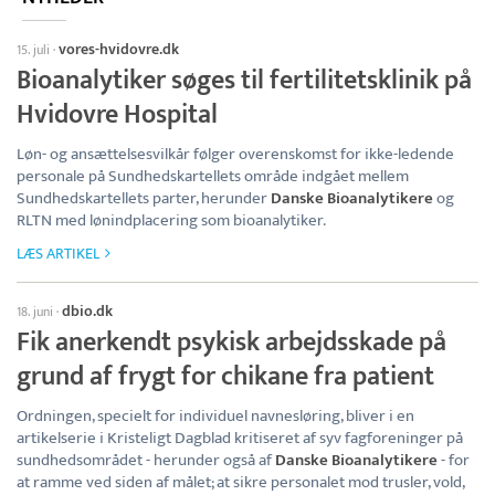
vores-hvidovre.dk
15. juli
·
Bioanalytiker søges til fertilitetsklinik på
Hvidovre Hospital
Løn- og ansættelsesvilkår følger overenskomst for ikke-ledende
personale på Sundhedskartellets område indgået mellem
Sundhedskartellets parter, herunder
Danske Bioanalytikere
og
RLTN med lønindplacering som bioanalytiker.
LÆS ARTIKEL
dbio.dk
18. juni
·
Fik anerkendt psykisk arbejdsskade på
grund af frygt for chikane fra patient
Ordningen, specielt for individuel navnesløring, bliver i en
artikelserie i Kristeligt Dagblad kritiseret af syv fagforeninger på
sundhedsområdet - herunder også af
Danske Bioanalytikere
- for
at ramme ved siden af målet; at sikre personalet mod trusler, vold,