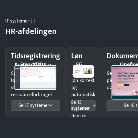
og lager.
IT-systemer til
HR-afdelingen
Tidsregistrering
Løn
Dokument
SmartTID
EG
Oneflo
Pristjek: 12.523 kr
Spar tid på
Udbetal
Send kontrakter
lønberegning og få
løn korrekt
på minutter o
styr på
og
dokumenter.
ressourceforbruget.
automatisk
—
Se 13
Se 17 systemer
Se 16 
systemer
tilpasset
danske
regler.