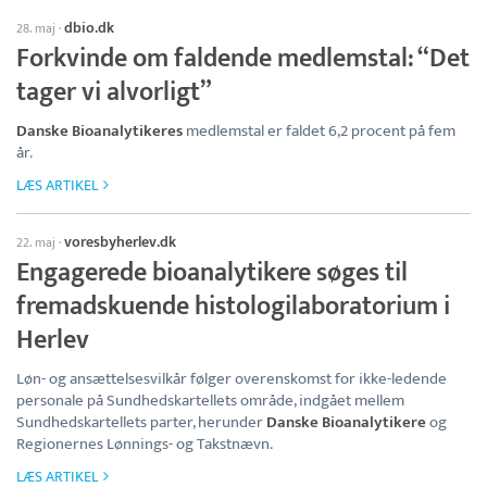
dbio.dk
28. maj
·
Forkvinde om faldende medlemstal: “Det
tager vi alvorligt”
Danske Bioanalytikeres
medlemstal er faldet 6,2 procent på fem
år.
LÆS ARTIKEL
voresbyherlev.dk
22. maj
·
Engagerede bioanalytikere søges til
fremadskuende histologilaboratorium i
Herlev
Løn- og ansættelsesvilkår følger overenskomst for ikke-ledende
personale på Sundhedskartellets område, indgået mellem
Sundhedskartellets parter, herunder
Danske Bioanalytikere
og
Regionernes Lønnings- og Takstnævn.
LÆS ARTIKEL