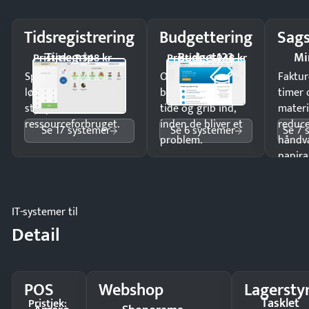
Tidsregistrering
Budgettering
Sags
Timegrip
Budget123
Mi
Pristjek: 7.548 kr
Pristjek: 3.948 kr
Spar tid på
Opdag
Faktur
lønberegning og få
budgetafvigelser i
timer 
styr på
tide og grib ind,
materi
ressourceforbruget.
inden de bliver et
reduc
Se 17 systemer
Se 6 systemer
Se 7 
problem.
håndv
papira
IT-systemer til
Detail
POS
Webshop
Lagersty
Tasklet
Pristjek: