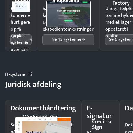
Amero
Shoporama
Factory
4.788 kr
Ekspedér
Sælg produkter 24/7 til
Undgå fejlplu
kunderne
kunder i hele landet
tomme hylde
hurtigere
uden
med et lager
og få
ekspedientomkostninger.
opdateret i
samlet
realtid.
Se 15
Se 15 systemer
Se 6 system
systemer
overblik
over salg
og lager.
IT-systemer til
Juridisk afdeling
Dokumenthåndtering
E-
Da
signatur
Workpoint 365
Creditro
Send kontrakter til underskrift
Dok
Sign
på minutter og mist ingen
ove
Få