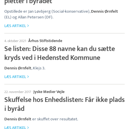
pletter i byrådet
Opstillede er Jan Løvbjerg (Social-konservative),
Dennis Ørnfelt
(EL) og Allan Petersen (DF).
LÆS ARTIKEL
Århus Stiftstidende
4. oktober 2021
·
Se listen: Disse 88 navne kan du sætte
kryds ved i Hedensted Kommune
Dennis Ørnfelt
, Klejs 3.
LÆS ARTIKEL
Jyske Medier Vejle
22. november 2017
·
Skuffelse hos Enhedslisten: Får ikke plads
i byråd
Dennis Ørnfelt
er skuffet over resultatet.
LÆS ARTIKEL