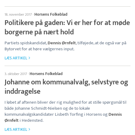
Horsens Folkeblad
18. november 2017
·
Politikere på gaden: Vi er her for at møde
borgerne på nært hold
Partiets spidskandidat,
Dennis Ørnfelt
, tilføjede, at de også var på
Bytorvet for at høre vælgernes input.
LÆS ARTIKEL
Horsens Folkeblad
3. oktober 2017
·
Johanne om kommunalvalg, selvstyre og
inddragelse
I løbet af aftenen bliver der rig mulighed for at stille spørgsmål til
både Johanne Schmidt-Nielsen og de to lokale
kommunalvalgskandidater Lisbeth Torfing i Horsens og
Dennis
Ørnfelt
i Hedensted.
LÆS ARTIKEL