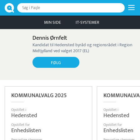
Søg i Paqle
MIN SIDE
IT-SYSTEMER
Dennis Ørnfelt
Kandidat til Hedensted byråd og regionsrådet i Region
Midtjylland ved valget 2017 (EL)
FØLG
KOMMUNALVALG 2025
KOMMUNALVAL
Opstillet i
Opstillet i
Hedensted
Hedensted
Opstillet for
Opstillet for
Enhedslisten
Enhedslisten
Personlige stemmer
Personlige stemmer