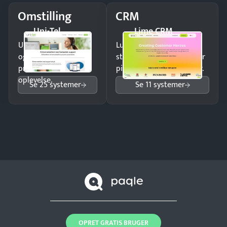
Omstilling
CRM
Uni-Tel
Lime CRM
Undgå tabte opkald
Luk flere salg med et
og giv kunderne en
struktureret overblik over
professionel
pipeline og opfølgninger.
oplevelse.
Se 25 systemer
Se 11 systemer
OPRET GRATIS BRUGER