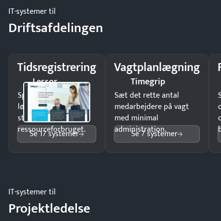
IT-systemer til
Driftsafdelingen
Tidsregistrering
Vagtplanlægning
Lessor
Timegrip
Spar tid på
Sæt det rette antal
lønberegning og få
medarbejdere på vagt
styr på
med minimal
ressourceforbruget.
administration.
Se 17 systemer
Se 7 systemer
IT-systemer til
Projektledelse