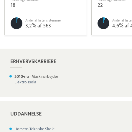
18
22
Andel af listens stemmer
Andel af lis
3,2% af 563
4,6% af 
Pristjek:
18.516 kr
Se priseksempel
Quickpay
Betaling
ERHVERVSKARRIERE
2010-nu
·
Maskinarbejder
Elektro-Isola
UDDANNELSE
Horsens Tekniske Skole