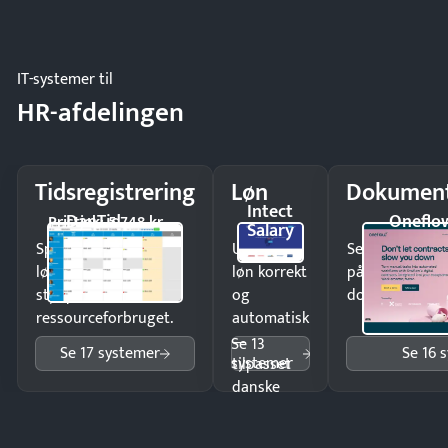
og lager.
IT-systemer til
HR-afdelingen
Tidsregistrering
Løn
Dokument
Intect
DanTid
Oneflo
Pristjek: 5.748 kr
Salary
Spar tid på
Udbetal
Send kontrakter
lønberegning og få
løn korrekt
på minutter o
styr på
og
dokumenter.
ressourceforbruget.
automatisk
—
Se 13
Se 17 systemer
Se 16 
systemer
tilpasset
danske
regler.