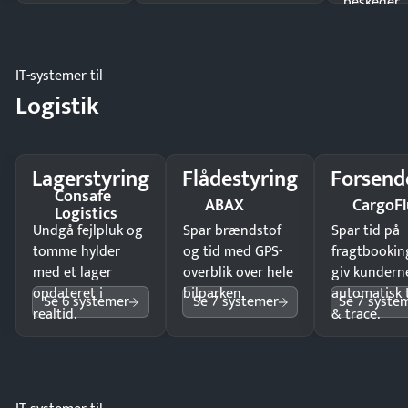
beskeder.
IT-systemer til
Logistik
Lagerstyring
Flådestyring
Forsend
Consafe
ABAX
CargoFl
Logistics
Undgå fejlpluk og
Spar brændstof
Spar tid på
tomme hylder
og tid med GPS-
fragtbookin
med et lager
overblik over hele
giv kundern
opdateret i
bilparken.
automatisk 
Se 6 systemer
Se 7 systemer
Se 7 syste
realtid.
& trace.