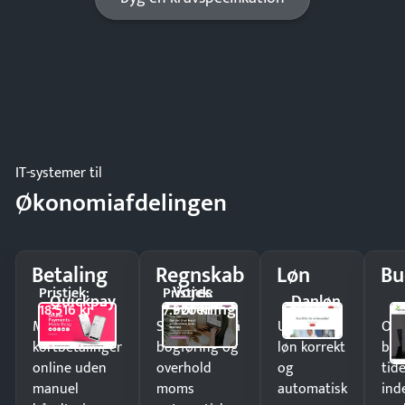
IT-systemer til
Økonomiafdelingen
Betaling
Regnskab
Løn
Bu
Vores
Pristjek:
Pristjek:
Quickpay
Danløn
Forening
18.516 kr
7.920 kr
Modtag
Spar timer på
Udbetal
Op
kortbetalinger
bogføring og
løn korrekt
bud
online uden
overhold
og
tide
manuel
moms
automatisk
ind