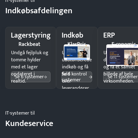
IT-systemer til
Indkøbsafdelingen
Lagerstyring
Indkøb
ERP
Rackbeat
KlarPris
E-conomic
Undgå fejlpluk og
Undgå
Undgå
tomme hylder
uautoriserede
dobbeltindtastn
med et lager
indkøb og få
og få ét samlet
Se 6
opdateret i
fuld kontrol
billede af hele
Se 6 systemer
Se 11 systemer
systemer
realtid.
over
virksomheden.
leverandører
og forbrug.
IT-systemer til
Kundeservice