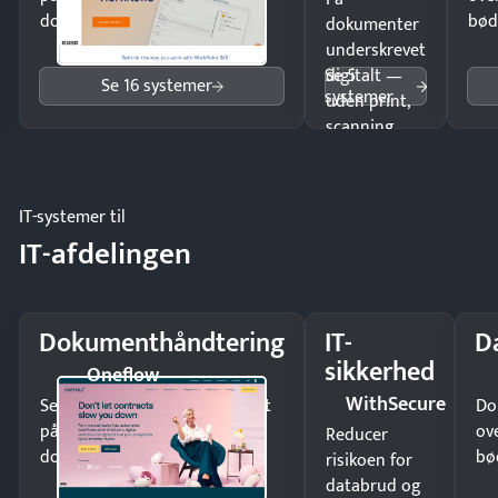
dokumenter.
bød
dokumenter
underskrevet
Se 5
digitalt —
Se 16 systemer
systemer
uden print,
scanning
eller fysisk
møde.
IT-systemer til
IT-afdelingen
Dokumenthåndtering
IT-
D
sikkerhed
Oneflow
WithSecure
Send kontrakter til underskrift
Do
på minutter og mist ingen
ov
Reducer
dokumenter.
bø
risikoen for
databrud og