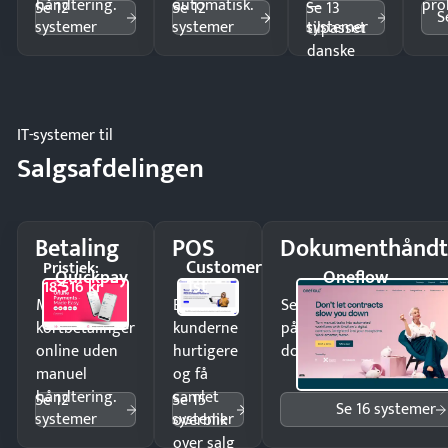
håndtering.
automatisk.
—
pro
Se 12
Se 12
Se 13
S
systemer
systemer
systemer
tilpasset
danske
regler.
IT-systemer til
Salgsafdelingen
Betaling
POS
Dokumenthåndt
Customer
Pristjek:
Quickpay
Oneflow
1st
18.516 kr
Modtag
Ekspedér
Send kontrakter til unde
kortbetalinger
kunderne
på minutter og mist ing
online uden
hurtigere
dokumenter.
manuel
og få
håndtering.
samlet
Se 12
Se 15
Se 16 systemer
systemer
systemer
overblik
over salg