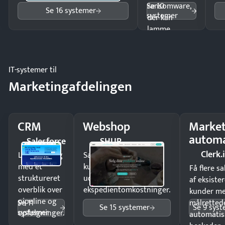
Se 10
ransomware,
Se 16 systemer
systemer
der kan
lamme
driften.
IT-systemer til
Marketingafdelingen
CRM
Webshop
Market
automa
Salesforce
SHUP
Clerk.
Luk flere salg
Sælg produkter 24/7 til
med et
kunder i hele landet
Få flere s
struktureret
uden
af eksiste
overblik over
ekspedientomkostninger.
kunder m
pipeline og
Se 11
målrettede
Se 15 systemer
Se 9 sys
systemer
opfølgninger.
automatis