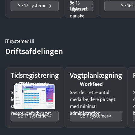
—
Se 13
Se 17 systemer
Se 16 
systemer
tilpasset
danske
regler.
IT-systemer til
Driftsafdelingen
Tidsregistrering
Vagtplanlægning
Tidsmester
Workfeed
Pristjek: 1.200 kr
Spar tid på
Sæt det rette antal
lønberegning og få
medarbejdere på vagt
styr på
med minimal
ressourceforbruget.
administration.
Se 17 systemer
Se 7 systemer