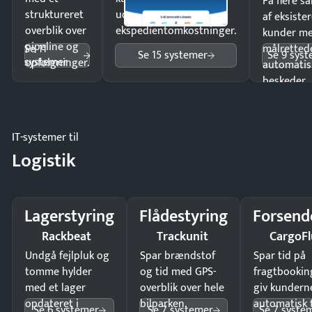
Få flere s
struktureret
uden
af eksiste
overblik over
ekspedientomkostninger.
kunder m
pipeline og
Se 11
målrettede
Se 15 systemer
Se 9 sys
systemer
opfølgninger.
automatis
beskeder.
IT-systemer til
Logistik
Lagerstyring
Flådestyring
Forsend
Rackbeat
Trackunit
CargoFl
Undgå fejlpluk og
Spar brændstof
Spar tid på
tomme hylder
og tid med GPS-
fragtbookin
med et lager
overblik over hele
giv kundern
opdateret i
bilparken.
automatisk 
Se 6 systemer
Se 7 systemer
Se 7 syste