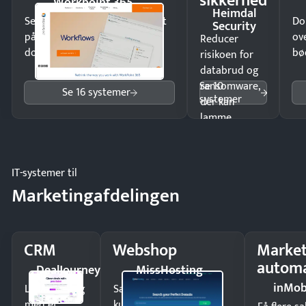
sikkerhed
Workpoint 365
Heimdal
Send kontrakter til underskrift
Do
Security
på minutter og mist ingen
ov
Reducer
dokumenter.
bø
risikoen for
databrud og
Se 10
ransomware,
Se 16 systemer
systemer
der kan
lamme
driften.
IT-systemer til
Marketingafdelingen
CRM
Webshop
Market
automa
DealJourney
MissHosting
inMob
Luk flere salg
Sælg produkter 24/7 til
med et
kunder i hele landet