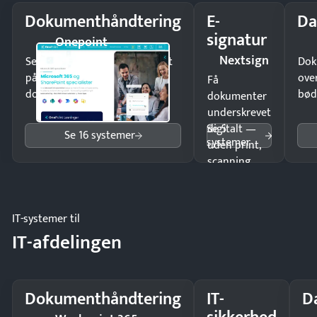
Dokumenthåndtering
E-
Da
signatur
Onepoint
Nextsign
Send kontrakter til underskrift
Dok
på minutter og mist ingen
ove
Få
dokumenter.
bød
dokumenter
underskrevet
Se 5
digitalt —
Se 16 systemer
systemer
uden print,
scanning
eller fysisk
møde.
IT-systemer til
IT-afdelingen
Dokumenthåndtering
IT-
D