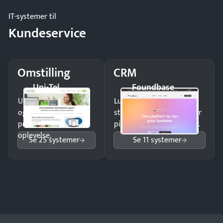
IT-systemer til
Kundeservice
Omstilling
CRM
Uni-Tel
Foundbase
Undgå tabte opkald
Luk flere salg med et
og giv kunderne en
struktureret overblik over
professionel
pipeline og opfølgninger.
oplevelse.
Se 25 systemer
Se 11 systemer