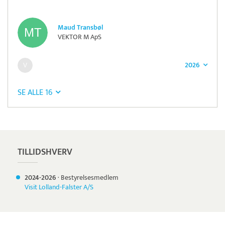
Maud Transbøl
VEKTOR M ApS
2026
SE ALLE 16
Pristjek:
7.540 kr
Se priseksempel
ZeBon
Tidsregistrering
TILLIDSHVERV
2024-
2026
·
Bestyrelsesmedlem
Visit Lolland-Falster A/S