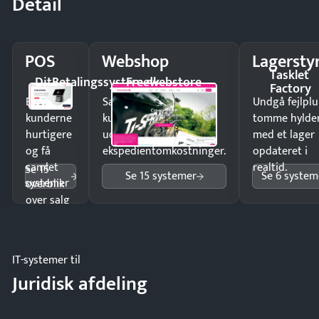
Detail
POS
Webshop
Lagersty
Tasklet
DitBetalingssystem.dk
Freewebstore
Factory
Ekspedér
Sælg produkter 24/7 til
Undgå fejlplu
kunderne
kunder i hele landet
tomme hylde
hurtigere
uden
med et lager
og få
ekspedientomkostninger.
opdateret i
samlet
realtid.
Se 15
Se 15 systemer
Se 6 system
systemer
overblik
over salg
og lager.
IT-systemer til
Juridisk afdeling