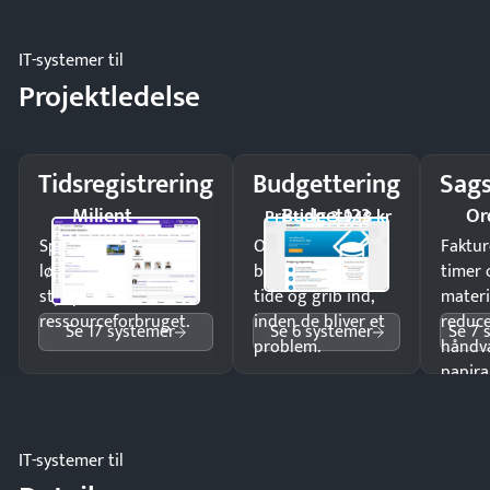
IT-systemer til
Projektledelse
Tidsregistrering
Budgettering
Sags
Milient
Budget123
Or
Pristjek: 3.948 kr
Spar tid på
Opdag
Faktur
lønberegning og få
budgetafvigelser i
timer 
styr på
tide og grib ind,
materi
ressourceforbruget.
inden de bliver et
reduc
Se 17 systemer
Se 6 systemer
Se 7 
problem.
håndv
papira
IT-systemer til