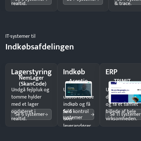
realtid.
& trace.
IT-systemer til
Indkøbsafdelingen
Lagerstyring
Indkøb
ERP
NemLager
Acentio
TRIMIT
(SkanCode)
Undgå fejlpluk og
Undgå
Undgå
tomme hylder
uautoriserede
dobbeltindtastn
med et lager
indkøb og få
og få ét samlet
Se 6
opdateret i
fuld kontrol
billede af hele
Se 6 systemer
Se 11 systemer
systemer
realtid.
over
virksomheden.
leverandører
og forbrug.