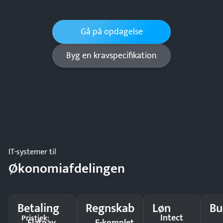
Gå på opdagelse
Byg en kravspecifikation
IT-systemer til
Økonomiafdelingen
Betaling
Regnskab
Løn
Bu
Intect
Pristjek:
Flatpay
E-komplet