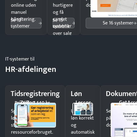
online uden
hurtigere
dokumenter.
manuel
og få
håndtering.
samlet
Se 12
Se 15
Se 16 systemer
systemer
systemer
overblik
over salg
og lager.
IT-systemer til
HR-afdelingen
Tidsregistrering
Løn
Dokument
ZeBon
Lessor
GetAcc
Pristjek: 7.540 kr
Spar tid på
Udbetal
Send kontrakter
lønberegning og få
løn korrekt
på minutter o
styr på
og
dokumenter.
ressourceforbruget.
automatisk