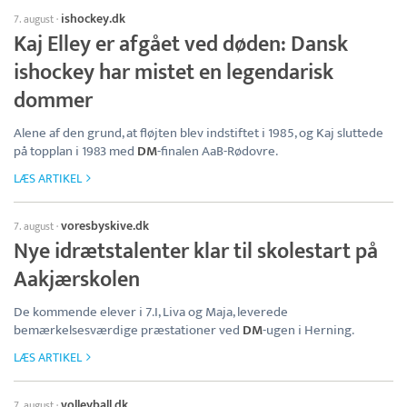
ishockey.dk
7. august
·
Kaj Elley er afgået ved døden: Dansk
ishockey har mistet en legendarisk
dommer
Alene af den grund, at fløjten blev indstiftet i 1985, og Kaj sluttede
på topplan i 1983 med
DM
-finalen AaB-Rødovre.
LÆS ARTIKEL
voresbyskive.dk
7. august
·
Nye idrætstalenter klar til skolestart på
Aakjærskolen
De kommende elever i 7.I, Liva og Maja, leverede
bemærkelsesværdige præstationer ved
DM
-ugen i Herning.
LÆS ARTIKEL
volleyball.dk
7. august
·