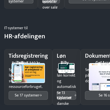
systemer
systemer
overblik
over salg
og lager.
IT-systemer til
HR-afdelingen
Tidsregistrering
Løn
Dokument
ZeBon
Billy
GetAcc
Pristjek: 7.540 kr
Spar tid på
Udbetal
Send kontrakter
lønberegning og få
løn korrekt
på minutter o
styr på
og
dokumenter.
ressourceforbruget.
automatisk
—
Se 13
Se 17 systemer
Se 16 
systemer
tilpasset
danske
regler.