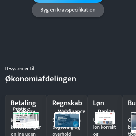
Byg en kravspecifikation
IT-systemer til
Økonomiafdelingen
Betaling
Regnskab
Løn
Bu
Pristjek:
Freepay
Webfinance
Danløn
11.556 kr
Modtag
Spar timer på
Udbetal
Op
kortbetalinger
bogføring og
løn korrekt
bud
online uden
overhold
og
tide