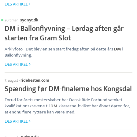
LÆS ARTIKEL
sydnyt.dk
20 timer
·
DM i Ballonflyvning – Lørdag aften går
starten fra Gram Slot
Arkivfoto - Det blev en sen start fredag aften på dette års
DM
i
Ballonflyvning.
LÆS ARTIKEL
ridehesten.com
7. august
·
Spænding før DM-finalerne hos Kongsdal
Forud for årets mesterskaber har Dansk Ride Forbund sænket
kvalifikationskravene til
DM
-klasserne, hvilket har åbnet døren for,
at endnu flere ryttere kan være med.
LÆS ARTIKEL