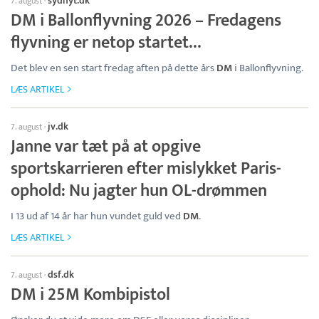
sydnyt.dk
7. august
·
DM i Ballonflyvning 2026 – Fredagens
flyvning er netop startet…
Det blev en sen start fredag aften på dette års
DM
i Ballonflyvning.
LÆS ARTIKEL
jv.dk
7. august
·
Janne var tæt på at opgive
sportskarrieren efter mislykket Paris-
ophold: Nu jagter hun OL-drømmen
I 13 ud af 14 år har hun vundet guld ved
DM
.
LÆS ARTIKEL
dsf.dk
7. august
·
DM i 25M Kombipistol