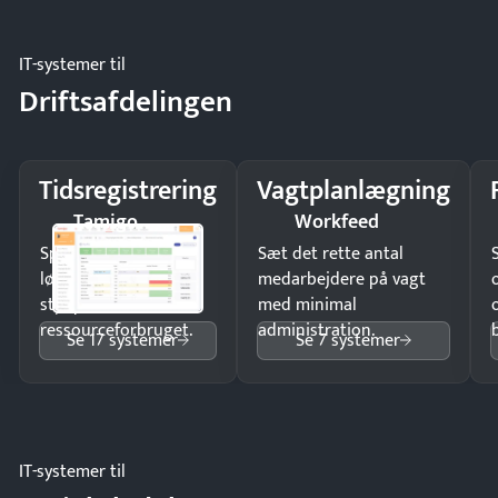
IT-systemer til
Driftsafdelingen
Tidsregistrering
Vagtplanlægning
Tamigo
Workfeed
Spar tid på
Sæt det rette antal
lønberegning og få
medarbejdere på vagt
styr på
med minimal
ressourceforbruget.
administration.
Se 17 systemer
Se 7 systemer
IT-systemer til