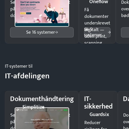
Oneflow
Send kontrakter til underskrift
Dok
på minutter og mist ingen
ove
Få
dokumenter.
bød
dokumenter
underskrevet
Se 5
digitalt —
Se 16 systemer
systemer
uden print,
scanning
eller fysisk
møde.
IT-systemer til
IT-afdelingen
Dokumenthåndtering
IT-
D
sikkerhed
Simplitize
Guardsix
Send kontrakter til underskrift
Do
på minutter og mist ingen
ov
Reducer
dokumenter.
bø