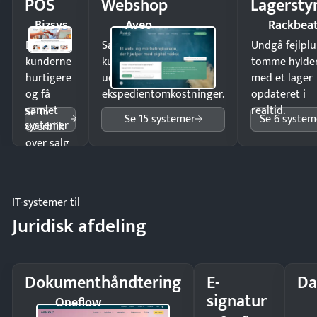
POS
Webshop
Lagersty
Bizsys
Aveo
Rackbea
Ekspedér
Sælg produkter 24/7 til
Undgå fejlplu
kunderne
kunder i hele landet
tomme hylde
hurtigere
uden
med et lager
og få
ekspedientomkostninger.
opdateret i
samlet
realtid.
Se 15
Se 15 systemer
Se 6 system
systemer
overblik
over salg
og lager.
IT-systemer til
Juridisk afdeling
Dokumenthåndtering
E-
Da
signatur
Oneflow