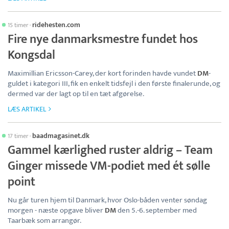
ridehesten.com
15 timer
·
Fire nye danmarksmestre fundet hos
Kongsdal
Maximillian Ericsson-Carey, der kort forinden havde vundet
DM
-
guldet i kategori III, fik en enkelt tidsfejl i den første finalerunde, og
dermed var der lagt op til en tæt afgørelse.
LÆS ARTIKEL
baadmagasinet.dk
17 timer
·
Gammel kærlighed ruster aldrig – Team
Ginger missede VM-podiet med ét sølle
point
Nu går turen hjem til Danmark, hvor Oslo-båden venter søndag
morgen - næste opgave bliver
DM
den 5.-6. september med
Taarbæk som arrangør.