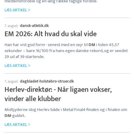
medlemsfordele og en lang række faglige fordele.
LÆS ARTIKEL
dansk-atletik.dk
7. august
·
EM 2026: Alt hvad du skal vide
Han har vist god form - senest med en sejr til
DM
i tiden 45,57
sekunder – bare 16/100 fra hans egen danske rekord, og er seedet
29 ud af 39 startende.
LÆS ARTIKEL
dagbladet-holstebro-struer.dk
7. august
·
Herlev-direktør: - Når ligaen vokser,
vinder alle klubber
Midtjyderne slog Herlev både i Metal Final4-finalen og i finalen om
DM
-guldet.
LÆS ARTIKEL