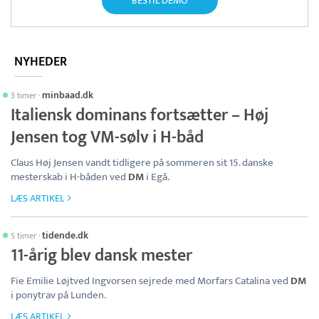
BESTIL DEMO
NYHEDER
minbaad.dk
3 timer
·
Italiensk dominans fortsætter – Høj
Jensen tog VM-sølv i H-båd
Claus Høj Jensen vandt tidligere på sommeren sit 15. danske
mesterskab i H-båden ved
DM
i Egå.
LÆS ARTIKEL
tidende.dk
5 timer
·
11-årig blev dansk mester
Fie Emilie Løjtved Ingvorsen sejrede med Morfars Catalina ved
DM
i ponytrav på Lunden.
LÆS ARTIKEL