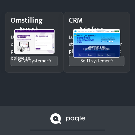
Omstilling
CRM
Enreach
Salesforce
Undgå tabte opkald
Luk flere salg med et
og giv kunderne en
struktureret overblik over
professionel
pipeline og opfølgninger.
oplevelse.
Se 25 systemer
Se 11 systemer