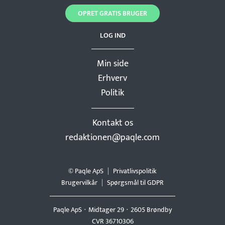
OPRET GRATIS BRUGER
LOG IND
Min side
Erhverv
Politik
Kontakt os
redaktionen@paqle.com
© Paqle ApS
Privatlivspolitik
Brugervilkår
Spørgsmål til GDPR
Paqle ApS
Midtager 29
2605 Brøndby
CVR 36710306