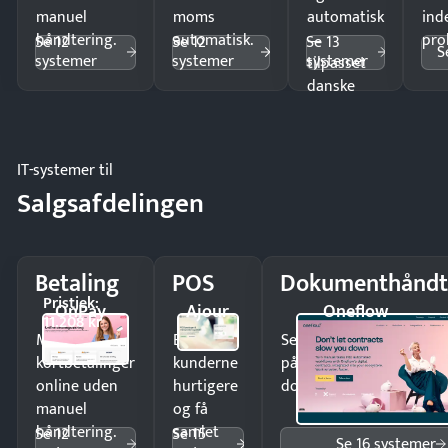
manuel
moms
automatisk
ind
håndtering.
automatisk.
—
pro
Se 12
Se 12
Se 13
S
systemer
systemer
systemer
tilpasset
danske
regler.
IT-systemer til
Salgsafdelingen
Betaling
POS
Dokumenthåndt
Pristjek:
OnPay
Ajour
Oneflow
11.208 kr
Modtag
Ekspedér
Send kontrakter til unde
kortbetalinger
kunderne
på minutter og mist ing
online uden
hurtigere
dokumenter.
manuel
og få
håndtering.
samlet
Se 12
Se 15
Se 16 systemer