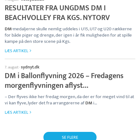
RESULTATER FRA UNGDMS DM I
BEACHVOLLEY FRA KGS. NYTORV
DM
-medaljerne skulle nemlig uddeles i U15, U17 og U20 rækkerne
for både piger og drenge, der igen i år fik muligheden for at spille
kampe på den store scene på Kgs.
LÆS ARTIKEL
sydnyt.dk
7. august
·
DM i Ballonflyvning 2026 – Fredagens
morgenflyvningen aflyst…
– Der flyves ikke her fredag morgen, da der er for meget vind til at
vi kan flyve, lyder det fra arrangørerne af
DM
i…
LÆS ARTIKEL
SE FLERE