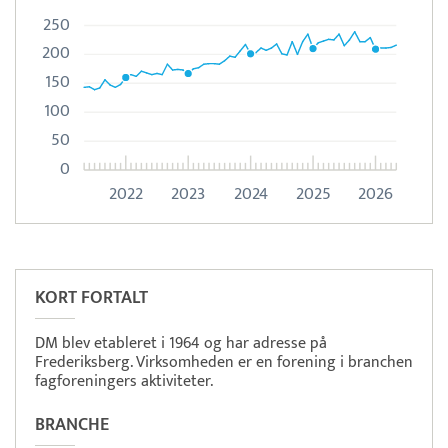
250
200
150
100
50
0
2022
2023
2024
2025
2026
Pristjek:
7.540 kr
Se priseksempel
ZeBon
Tidsregistrering
KORT FORTALT
DM blev etableret i 1964 og har adresse på
Frederiksberg. Virksomheden er en forening i branchen
fagforeningers aktiviteter.
BRANCHE