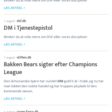
Ønsker du at vide mere om DSF eller vores discipliner
LÆS ARTIKEL
dsf.dk
7. august
·
DM i Tjenestepistol
Ønsker du at vide mere om DSF eller vores discipliner
LÆS ARTIKEL
stiften.dk
7. august
·
Bakken Bears sigter efter Champions
League
Den århusianske bjørn har vundet
DM
-guld ti år i træk, og nu har
man lukket den sidste handel og har truppen på plads til den
kommende sæson.
LÆS ARTIKEL
vores-farso.dk
7. august
·