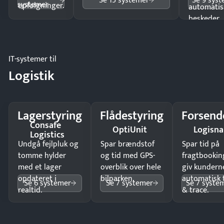
Se 15 systemer
Se 9 sys
systemer
opfølgninger.
automatis
beskeder.
IT-systemer til
Logistik
Lagerstyring
Flådestyring
Forsend
Consafe
OptiUnit
Logisn
Logistics
Undgå fejlpluk og
Spar brændstof
Spar tid på
tomme hylder
og tid med GPS-
fragtbookin
med et lager
overblik over hele
giv kundern
opdateret i
bilparken.
automatisk 
Se 6 systemer
Se 7 systemer
Se 7 syste
realtid.
& trace.