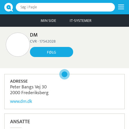
Søg i Paqle
MIN SIDE
IT-SYSTEMER
DM
CVR · 17542028
FØLG
ADRESSE
Peter Bangs Vej 30
2000 Frederiksberg
www.dm.dk
ANSATTE