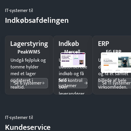
IT-systemer til
Indkøbsafdelingen
Lagerstyring
Indkøb
ERP
PeakWMS
Mercell
EG ERP
Undgå fejlpluk og
Undgå
Undgå
tomme hylder
uautoriserede
dobbeltindtastn
med et lager
indkøb og få
og få ét samlet
Se 6
opdateret i
fuld kontrol
billede af hele
Se 6 systemer
Se 11 systemer
systemer
realtid.
over
virksomheden.
leverandører
og forbrug.
IT-systemer til
Kundeservice