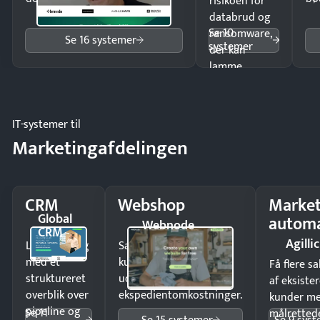
risikoen for
databrud og
Se 10
ransomware,
Se 16 systemer
systemer
der kan
lamme
driften.
IT-systemer til
Marketingafdelingen
CRM
Webshop
Market
Global
automa
Webnode
CRM
Agillic
Luk flere salg
Sælg produkter 24/7 til
med et
kunder i hele landet
Få flere s
struktureret
uden
af eksiste
overblik over
ekspedientomkostninger.
kunder m
pipeline og
Se 11
målrettede