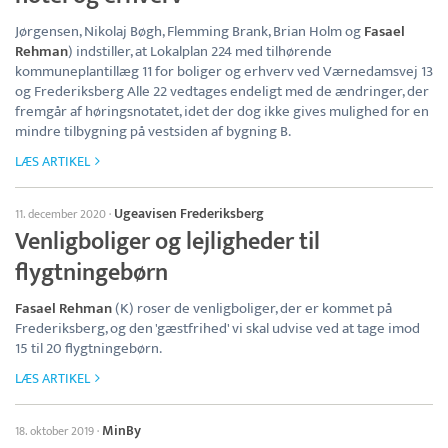
Jørgensen, Nikolaj Bøgh, Flemming Brank, Brian Holm og
Fasael
Rehman
) indstiller, at Lokalplan 224 med tilhørende
kommuneplantillæg 11 for boliger og erhverv ved Værnedamsvej 13
og Frederiksberg Alle 22 vedtages endeligt med de ændringer, der
fremgår af høringsnotatet, idet der dog ikke gives mulighed for en
mindre tilbygning på vestsiden af bygning B.
LÆS ARTIKEL
Ugeavisen Frederiksberg
11. december 2020
·
Venligboliger og lejligheder til
flygtningebørn
Fasael Rehman
(K) roser de venligboliger, der er kommet på
Frederiksberg, og den 'gæstfrihed' vi skal udvise ved at tage imod
15 til 20 flygtningebørn.
LÆS ARTIKEL
MinBy
18. oktober 2019
·