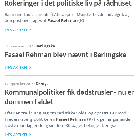
Rokeringer i det politiske liv på rådhuset
Rådmand Laura Lindahl (LA)stopper i Mønsterbryderudvalget, og
den post overtages af
Fasael Rehman
(K).
LÆS ARTIKEL
Berlingske
21. november 2017
·
Fasael Rehman blev nævnt i Berlingske
LÆS ARTIKEL
Dk-nyt
11. september 2017
·
Kommunalpolitiker fik dødstrusler - nu er
dommen faldet
Efter en tre år lang sag om racistiske volds- og dødstrusler mod
Frederiksberg-politikeren
Fasael Rehman
(K) fik gerningsmanden
sidste mandag endelig sin dom: 30 dages betinget fængsel
LÆS ARTIKEL