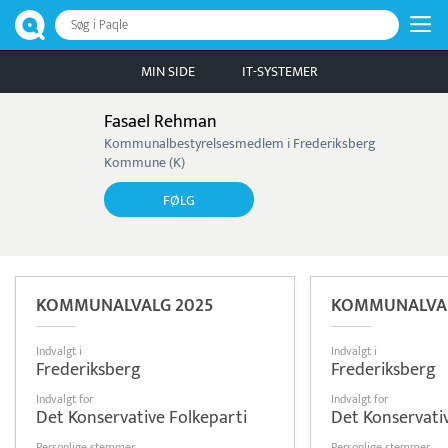
Søg i Paqle
MIN SIDE
IT-SYSTEMER
Fasael Rehman
Kommunalbestyrelsesmedlem i Frederiksberg
Kommune (K)
FØLG
KOMMUNALVALG 2025
KOMMUNALVAL
Indvalgt i
Indvalgt i
Frederiksberg
Frederiksberg
Indvalgt for
Indvalgt for
Det Konservative Folkeparti
Det Konservati
Personlige stemmer
Personlige stemmer