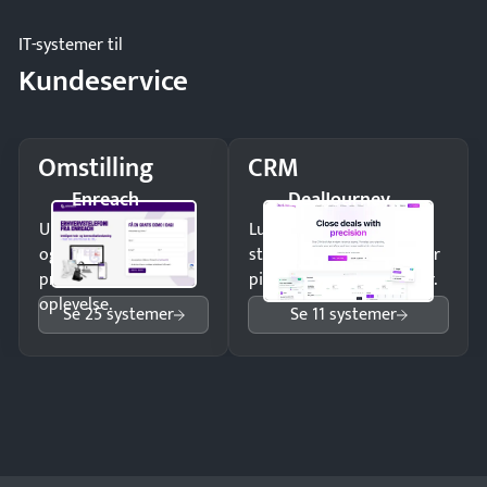
IT-systemer til
Kundeservice
Omstilling
CRM
Enreach
DealJourney
Undgå tabte opkald
Luk flere salg med et
og giv kunderne en
struktureret overblik over
professionel
pipeline og opfølgninger.
oplevelse.
Se 25 systemer
Se 11 systemer