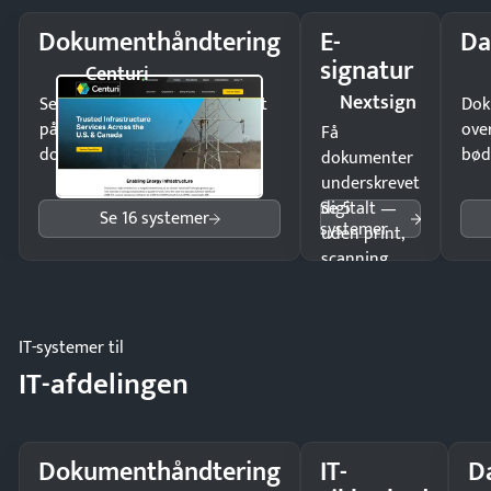
Dokumenthåndtering
E-
Da
signatur
Centuri
Nextsign
Send kontrakter til underskrift
Dok
på minutter og mist ingen
ove
Få
dokumenter.
bød
dokumenter
underskrevet
Se 5
digitalt —
Se 16 systemer
systemer
uden print,
scanning
eller fysisk
møde.
IT-systemer til
IT-afdelingen
Dokumenthåndtering
IT-
D