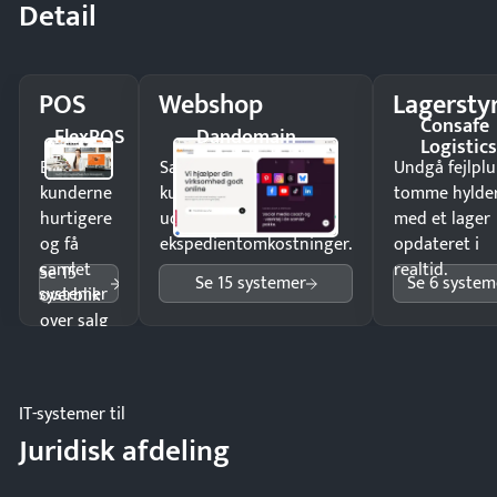
Detail
POS
Webshop
Lagersty
Consafe
FlexPOS
Dandomain
Logistic
Ekspedér
Sælg produkter 24/7 til
Undgå fejlplu
kunderne
kunder i hele landet
tomme hylde
hurtigere
uden
med et lager
og få
ekspedientomkostninger.
opdateret i
samlet
realtid.
Se 15
Se 15 systemer
Se 6 system
systemer
overblik
over salg
og lager.
IT-systemer til
Juridisk afdeling