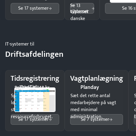
—
Se 13
Se 17 systemer
Se 16 
systemer
tilpasset
danske
regler.
IT-systemer til
Driftsafdelingen
Tidsregistrering
Vagtplanlægning
DanTid
Planday
Pristjek: 5.748 kr
Spar tid på
Sæt det rette antal
lønberegning og få
medarbejdere på vagt
styr på
med minimal
ressourceforbruget.
administration.
Se 17 systemer
Se 7 systemer