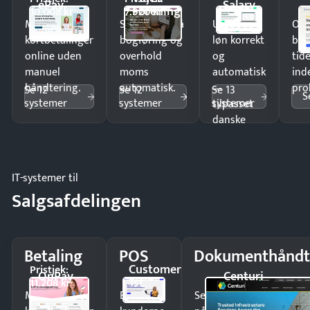
ePay
Salary
Forening
10.008 kr
7.920 kr
Modtag
Spar timer på
Udbetal
Op
kortbetalinger
bogføring og
løn korrekt
bud
online uden
overhold
og
tide
manuel
moms
automatisk
ind
håndtering.
automatisk.
—
pro
Se 12
Se 12
Se 13
S
systemer
systemer
systemer
tilpasset
danske
regler.
IT-systemer til
Salgsafdelingen
Betaling
POS
Dokumenthåndt
Customer
Pristjek:
OnPay
Centuri
1st
11.208 kr
Modtag
Ekspedér
Send kontrakter til unde