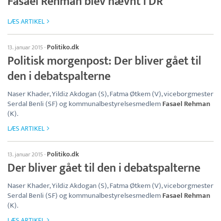
Fasael Rehman blev nævnt i DR
LÆS ARTIKEL
Politiko.dk
13. januar 2015
·
Politisk morgenpost: Der bliver gået til
den i debatspalterne
Naser Khader, Yildiz Akdogan (S), Fatma Øtkem (V), viceborgmester
Serdal Benli (SF) og kommunalbestyrelsesmedlem
Fasael Rehman
(K).
LÆS ARTIKEL
Politiko.dk
13. januar 2015
·
Der bliver gået til den i debatspalterne
Naser Khader, Yildiz Akdogan (S), Fatma Øtkem (V), viceborgmester
Serdal Benli (SF) og kommunalbestyrelsesmedlem
Fasael Rehman
(K).
LÆS ARTIKEL