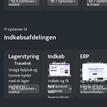
Se 6 systemer
Se 7 systemer
Se 7 syste
realtid.
& trace.
IT-systemer til
Indkøbsafdelingen
Lagerstyring
Indkøb
ERP
Tracelink
Mercell
Uniconta
Undgå fejlpluk og
Undgå
Undgå
tomme hylder
uautoriserede
dobbeltindtastn
med et lager
indkøb og få
og få ét samlet
Se 6
opdateret i
fuld kontrol
billede af hele
Se 6 systemer
Se 11 systemer
systemer
realtid.
over
virksomheden.
leverandører
og forbrug.