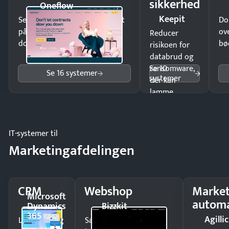
sikkerhed
Oneflow
Keepit
Send kontrakter til underskrift
Do
på minutter og mist ingen
ov
Reducer
dokumenter.
bø
risikoen for
databrud og
Se 10
ransomware,
Se 16 systemer
systemer
der kan
lamme
driften.
IT-systemer til
Marketingafdelingen
CRM
Webshop
Market
Microsoft
automa
Dynamics
Bizzkit
365
Agillic
Luk flere salg
Sælg produkter 24/7 til