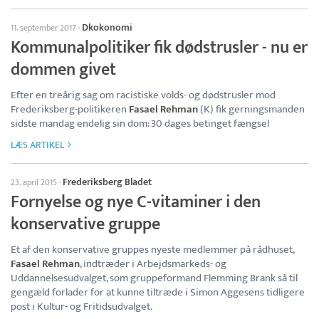
Dkokonomi
11. september 2017
·
Kommunalpolitiker fik dødstrusler - nu er
dommen givet
Efter en treårig sag om racistiske volds- og dødstrusler mod
Frederiksberg-politikeren
Fasael Rehman
(K) fik gerningsmanden
sidste mandag endelig sin dom: 30 dages betinget fængsel
LÆS ARTIKEL
Frederiksberg Bladet
23. april 2015
·
Fornyelse og nye C-vitaminer i den
konservative gruppe
Et af den konservative gruppes nyeste medlemmer på rådhuset,
Fasael Rehman
, indtræder i Arbejdsmarkeds- og
Uddannelsesudvalget, som gruppeformand Flemming Brank så til
gengæld forlader for at kunne tiltræde i Simon Aggesens tidligere
post i Kultur- og Fritidsudvalget.