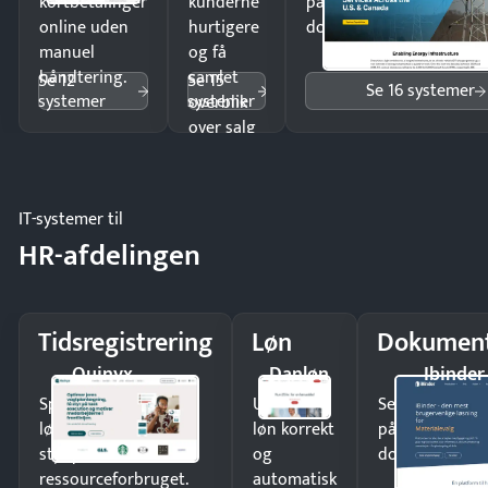
kortbetalinger
kunderne
på minutter og mist ing
online uden
hurtigere
dokumenter.
manuel
og få
håndtering.
samlet
Se 12
Se 15
Se 16 systemer
systemer
systemer
overblik
over salg
og lager.
IT-systemer til
HR-afdelingen
Tidsregistrering
Løn
Dokument
Quinyx
Danløn
Ibinder
Spar tid på
Udbetal
Send kontrakter
lønberegning og få
løn korrekt
på minutter o
styr på
og
dokumenter.
ressourceforbruget.
automatisk