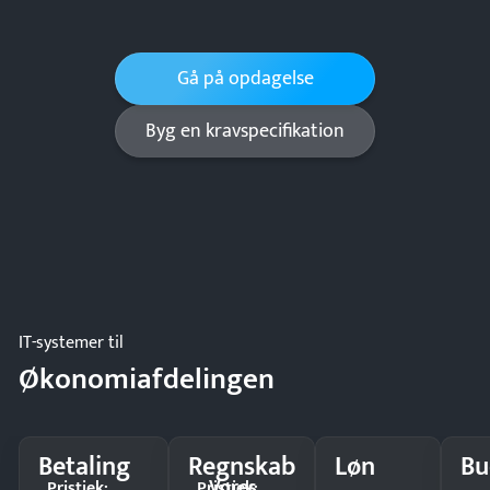
Gå på opdagelse
Byg en kravspecifikation
IT-systemer til
Økonomiafdelingen
Betaling
Regnskab
Løn
Bu
Vores
Pristjek:
Pristjek: