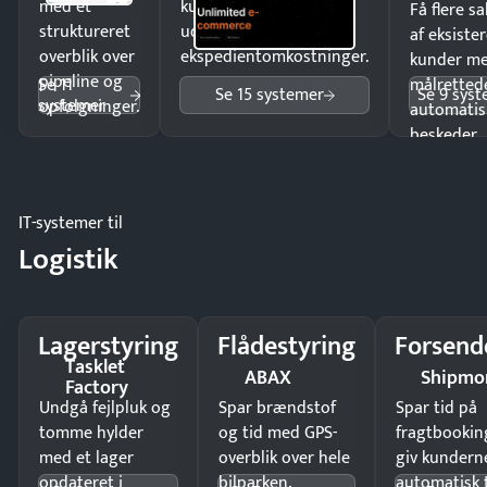
med et
kunder i hele landet
Få flere s
struktureret
uden
af eksiste
overblik over
ekspedientomkostninger.
kunder m
pipeline og
Se 11
målrettede
Se 15 systemer
Se 9 sys
systemer
opfølgninger.
automatis
beskeder.
IT-systemer til
Logistik
Lagerstyring
Flådestyring
Forsend
Tasklet
ABAX
Shipmo
Factory
Undgå fejlpluk og
Spar brændstof
Spar tid på
tomme hylder
og tid med GPS-
fragtbookin
med et lager
overblik over hele
giv kundern
opdateret i
bilparken.
automatisk 