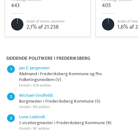
443
405
Andel af listens stemmer
Andel af lis
2,1% af 21.238
1,6% af 
Læs mere om systemet
Quinyx
Tidsregistrering
SIDDENDE POLITIKERE I FREDERIKSBERG
Jan E. Jørgensen
1
Rådmand i Frederiksberg Kommune og fhv.
Folketingsmedlem (V)
Omtalt i 1319 artikler.
Michael Vindfeldt
2
Borgmester i Frederiksberg Kommune (S)
Omtalt i 991 artikler.
Lone Loklindt
3
1. viceborgmester i Frederiksberg Kommune (R)
Omtalt i 187 artikler.