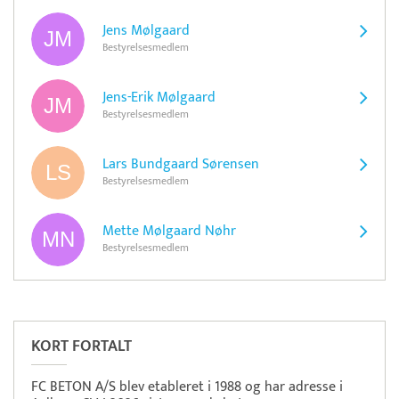
Jens Mølgaard
Bestyrelsesmedlem
Jens-Erik Mølgaard
Bestyrelsesmedlem
Lars Bundgaard Sørensen
Bestyrelsesmedlem
Mette Mølgaard Nøhr
Bestyrelsesmedlem
Pristjek:
10.008 kr
Se priseksempel
ePay
Betaling
KORT FORTALT
FC BETON A/S blev etableret i 1988 og har adresse i