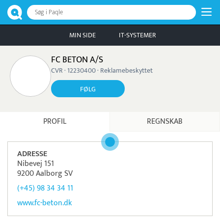
Søg i Paqle
MIN SIDE
IT-SYSTEMER
FC BETON A/S
CVR · 12230400 · Reklamebeskyttet
FØLG
PROFIL
REGNSKAB
ADRESSE
Nibevej 151
9200 Aalborg SV
(+45) 98 34 34 11
www.fc-beton.dk