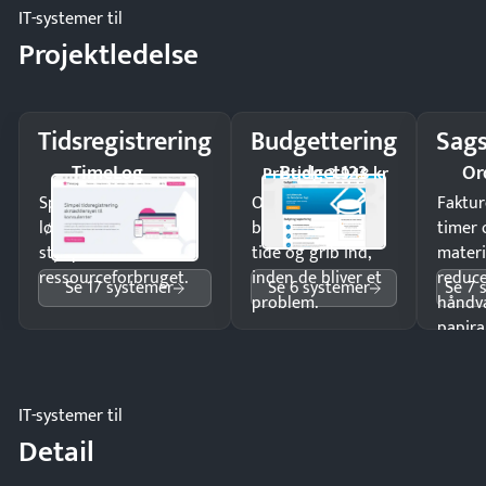
IT-systemer til
Projektledelse
Tidsregistrering
Budgettering
Sags
TimeLog
Budget123
Or
Pristjek: 3.948 kr
Spar tid på
Opdag
Faktur
lønberegning og få
budgetafvigelser i
timer 
styr på
tide og grib ind,
materi
ressourceforbruget.
inden de bliver et
reduc
Se 17 systemer
Se 6 systemer
Se 7 
problem.
håndv
papira
IT-systemer til
Detail