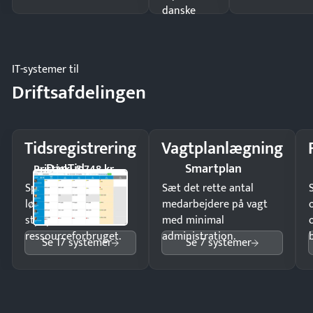
danske
regler.
IT-systemer til
Driftsafdelingen
Tidsregistrering
Vagtplanlægning
DanTid
Smartplan
Pristjek: 5.748 kr
Spar tid på
Sæt det rette antal
lønberegning og få
medarbejdere på vagt
styr på
med minimal
ressourceforbruget.
administration.
Se 17 systemer
Se 7 systemer