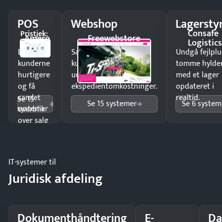
POS
Webshop
Lagersty
Consafe
Pristjek:
Amero
Freewebstore
Logistic
4.788 kr
Ekspedér
Sælg produkter 24/7 til
Undgå fejlplu
kunderne
kunder i hele landet
tomme hylde
hurtigere
uden
med et lager
og få
ekspedientomkostninger.
opdateret i
samlet
realtid.
Se 15
Se 15 systemer
Se 6 system
systemer
overblik
over salg
og lager.
IT-systemer til
Juridisk afdeling
Dokumenthåndtering
E-
Da