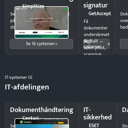
signatur
Simplitize
GetAccept
Send kontrakter til underskrift
Dok
på minutter og mist ingen
ove
Få
dokumenter.
bød
dokumenter
underskrevet
Se 5
digitalt —
Se 16 systemer
systemer
uden print,
scanning
eller fysisk
møde.
IT-systemer til
IT-afdelingen
Dokumenthåndtering
IT-
D
sikkerhed
Centuri
ESET
Send kontrakter til underskrift
Do