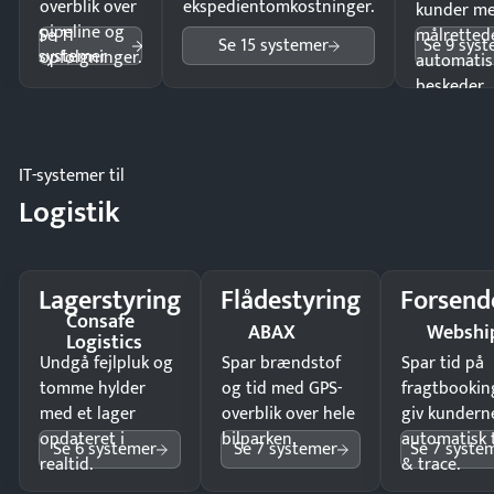
overblik over
ekspedientomkostninger.
kunder m
pipeline og
Se 11
målrettede
Se 15 systemer
Se 9 sys
systemer
opfølgninger.
automatis
beskeder.
IT-systemer til
Logistik
Lagerstyring
Flådestyring
Forsend
Consafe
ABAX
Webshi
Logistics
Undgå fejlpluk og
Spar brændstof
Spar tid på
tomme hylder
og tid med GPS-
fragtbookin
med et lager
overblik over hele
giv kundern
opdateret i
bilparken.
automatisk 
Se 6 systemer
Se 7 systemer
Se 7 syste
realtid.
& trace.