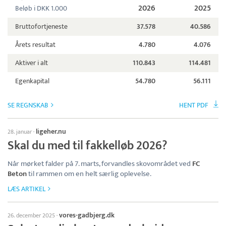
2026
2025
Beløb i DKK 1.000
Bruttofortjeneste
37.578
40.586
Årets resultat
4.780
4.076
Aktiver i alt
110.843
114.481
Egenkapital
54.780
56.111
SE REGNSKAB
HENT PDF
ligeher.nu
28. januar
·
Skal du med til fakkelløb 2026?
Når mørket falder på 7. marts, forvandles skovområdet ved
FC
Beton
til rammen om en helt særlig oplevelse.
LÆS ARTIKEL
vores-gadbjerg.dk
26. december 2025
·