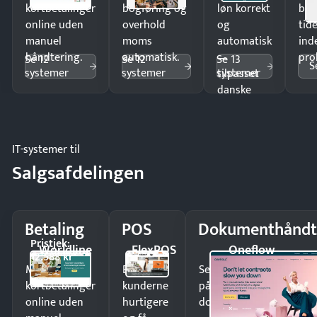
kortbetalinger
bogføring og
løn korrekt
bud
online uden
overhold
og
tide
manuel
moms
automatisk
ind
håndtering.
automatisk.
—
pro
Se 12
Se 12
Se 13
S
systemer
systemer
systemer
tilpasset
danske
regler.
IT-systemer til
Salgsafdelingen
Betaling
POS
Dokumenthåndt
Pristjek:
Worldline
FlexPOS
Oneflow
12.588 kr
Modtag
Ekspedér
Send kontrakter til unde
kortbetalinger
kunderne
på minutter og mist ing
online uden
hurtigere
dokumenter.