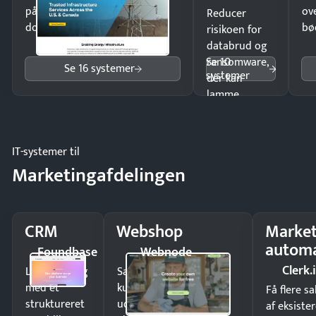
på minutter og mist ingen
ov
Reducer
dokumenter.
bø
risikoen for
databrud og
Se 10
ransomware,
Se 16 systemer
systemer
der kan
lamme
driften.
IT-systemer til
Marketingafdelingen
CRM
Webshop
Market
automa
Foundbase
Webnode
Clerk.
Luk flere salg
Sælg produkter 24/7 til
med et
kunder i hele landet
Få flere s
struktureret
uden
af eksiste