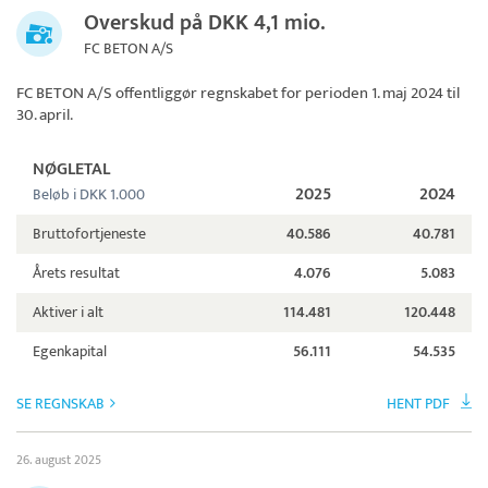
Overskud på DKK 4,1 mio.
FC BETON A/S
FC BETON A/S
offentliggør regnskabet for perioden 1. maj 2024 til
30. april.
NØGLETAL
2025
2024
Beløb i DKK 1.000
Bruttofortjeneste
40.586
40.781
Årets resultat
4.076
5.083
Aktiver i alt
114.481
120.448
Egenkapital
56.111
54.535
SE REGNSKAB
HENT PDF
26. august 2025