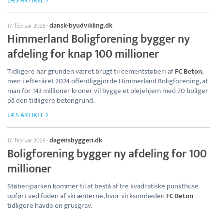
LÆS ARTIKEL
dansk-byudvikling.dk
17. februar 2025
·
Himmerland Boligforening bygger ny
afdeling for knap 100 millioner
Tidligere har grunden været brugt til cementstøberi af
FC Beton
,
men i efteråret 2024 offentliggjorde Himmerland Boligforening, at
man for 143 millioner kroner vil bygge et plejehjem med 70 boliger
på den tidligere betongrund.
LÆS ARTIKEL
dagensbyggeri.dk
17. februar 2025
·
Boligforening bygger ny afdeling for 100
millioner
Støberiparken kommer til at bestå af tre kvadratiske punkthuse
opført ved foden af skrænterne, hvor virksomheden
FC Beton
tidligere havde en grusgrav.