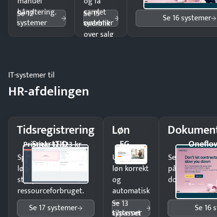
manuel
og få
håndtering.
samlet
Se 12
Se 15
Se 16 systemer
systemer
systemer
overblik
over salg
og lager.
IT-systemer til
HR-afdelingen
Tidsregistrering
Løn
Dokument
SmartTID
EG
Oneflo
Pristjek: 12.523 kr
Spar tid på
Udbetal
Send kontrakter
lønberegning og få
løn korrekt
på minutter o
styr på
og
dokumenter.
ressourceforbruget.
automatisk
—
Se 13
Se 17 systemer
Se 16 
systemer
tilpasset