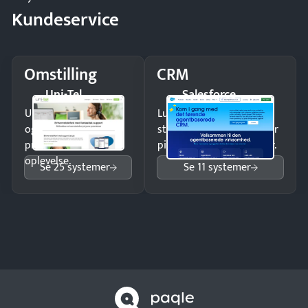
Kundeservice
Omstilling
CRM
Uni-Tel
Salesforce
Undgå tabte opkald
Luk flere salg med et
og giv kunderne en
struktureret overblik over
professionel
pipeline og opfølgninger.
oplevelse.
Se 25 systemer
Se 11 systemer