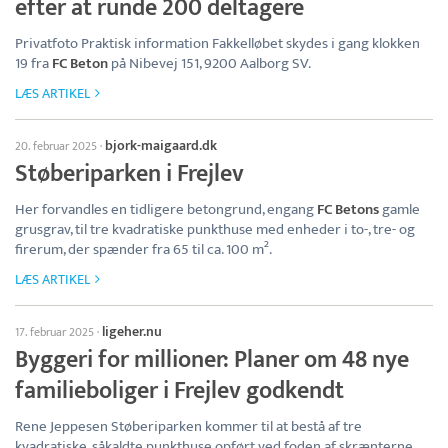
efter at runde 200 deltagere
Privatfoto Praktisk information Fakkelløbet skydes i gang klokken
19 fra
FC Beton
på Nibevej 151, 9200 Aalborg SV.
LÆS ARTIKEL
bjork-maigaard.dk
20. februar 2025
·
Støberiparken i Frejlev
Her forvandles en tidligere betongrund, engang
FC Betons
gamle
grusgrav, til tre kvadratiske punkthuse med enheder i to-, tre- og
firerum, der spænder fra 65 til ca. 100 m².
LÆS ARTIKEL
ligeher.nu
17. februar 2025
·
Byggeri for millioner: Planer om 48 nye
familieboliger i Frejlev godkendt
Rene Jeppesen Støberiparken kommer til at bestå af tre
kvadratiske, såkaldte punkthuse opført ved foden af skrænterne,