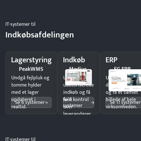
IT-systemer til
Indkøbsafdelingen
Lagerstyring
Indkøb
ERP
PeakWMS
Medius
EG ERP
Undgå fejlpluk og
Undgå
Undgå
tomme hylder
uautoriserede
dobbeltindtastn
med et lager
indkøb og få
og få ét samlet
Se 6
opdateret i
fuld kontrol
billede af hele
Se 6 systemer
Se 11 systemer
systemer
realtid.
over
virksomheden.
leverandører
og forbrug.
IT-systemer til