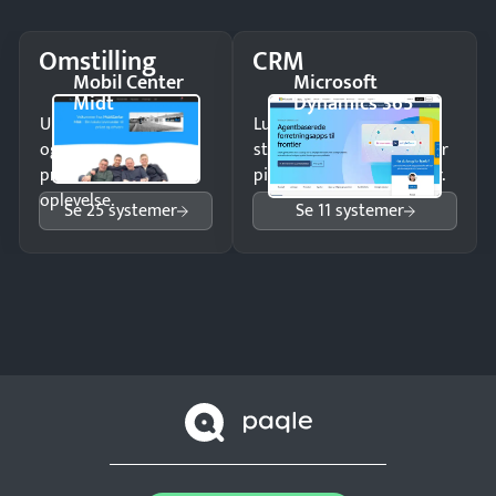
Omstilling
CRM
Mobil Center
Microsoft
Midt
Dynamics 365
Undgå tabte opkald
Luk flere salg med et
og giv kunderne en
struktureret overblik over
professionel
pipeline og opfølgninger.
oplevelse.
Se 25 systemer
Se 11 systemer