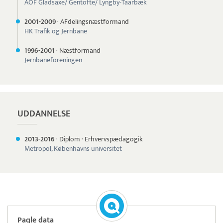
AOF Gladsaxe/ Gentofte/ Lyngby-Taarbæk
2001-
2009
·
AFdelingsnæstformand
HK Trafik og Jernbane
1996-
2001
·
Næstformand
Jernbaneforeningen
UDDANNELSE
2013-
2016
·
Diplom
·
Erhvervspædagogik
Metropol, Københavns universitet
Paqle data