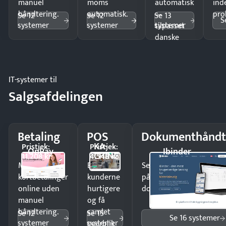
manuel
moms
automatisk
ind
håndtering.
automatisk.
—
pro
Se 12
Se 12
Se 13
S
systemer
systemer
systemer
tilpasset
danske
regler.
IT-systemer til
Salgsafdelingen
Betaling
POS
Dokumenthåndt
KA-
Pristjek:
Pristjek:
OnPay
Ibinder
CHING
11.208 kr
4.548 kr
Modtag
Ekspedér
Send kontrakter til unde
kortbetalinger
kunderne
på minutter og mist ing
online uden
hurtigere
dokumenter.
manuel
og få
håndtering.
samlet
Se 12
Se 15
Se 16 systemer
systemer
systemer
overblik