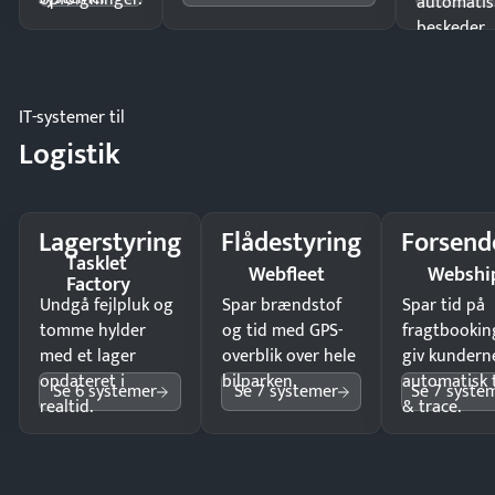
automatis
beskeder.
IT-systemer til
Logistik
Lagerstyring
Flådestyring
Forsend
Tasklet
Webfleet
Webshi
Factory
Undgå fejlpluk og
Spar brændstof
Spar tid på
tomme hylder
og tid med GPS-
fragtbookin
med et lager
overblik over hele
giv kundern
opdateret i
bilparken.
automatisk 
Se 6 systemer
Se 7 systemer
Se 7 syste
realtid.
& trace.