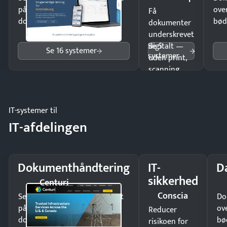
på minutter og mist ingen
ove
Få
dokumenter.
bød
dokumenter
underskrevet
Se 5
digitalt —
Se 16 systemer
systemer
uden print,
scanning
eller fysisk
møde.
IT-systemer til
IT-afdelingen
Dokumenthåndtering
IT-
D
sikkerhed
Centuri
Conscia
Send kontrakter til underskrift
Do
på minutter og mist ingen
ov
Reducer
dokumenter.
bø
risikoen for