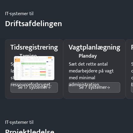
IT-systemer til
Driftsafdelingen
Tidsregistrering
Vagtplanlægning
Tamigo
Planday
Spar tid på
Sæt det rette antal
lønberegning og få
medarbejdere på vagt
styr på
med minimal
ressourceforbruget.
administration.
Se 17 systemer
Se 7 systemer
IT-systemer til
Projektledelse