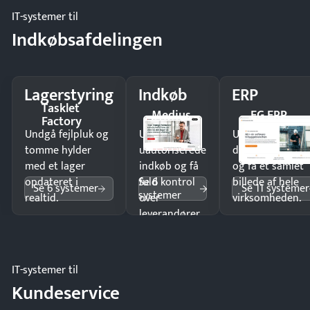
IT-systemer til
Indkøbsafdelingen
Lagerstyring
Indkøb
ERP
Tasklet
Medius
EG ERP
Factory
Undgå fejlpluk og
Undgå
Undgå
tomme hylder
uautoriserede
dobbeltindtastn
med et lager
indkøb og få
og få ét samlet
Se 6
opdateret i
fuld kontrol
billede af hele
Se 6 systemer
Se 11 systemer
systemer
realtid.
over
virksomheden.
leverandører
og forbrug.
IT-systemer til
Kundeservice