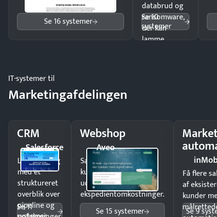
databrud og
Se 10
ransomware,
Se 16 systemer
systemer
der kan
lamme
driften.
IT-systemer til
Marketingafdelingen
CRM
Webshop
Market
automa
Salesforce
Aveo
inMob
Luk flere salg
Sælg produkter 24/7 til
med et
kunder i hele landet
Få flere s
struktureret
uden
af eksiste
overblik over
ekspedientomkostninger.
kunder m
pipeline og
Se 11
målrettede
Se 15 systemer
Se 9 sys
systemer
opfølgninger.