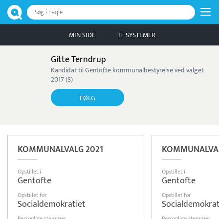
Søg i Paqle
MIN SIDE
IT-SYSTEMER
Gitte Terndrup
Kandidat til Gentofte kommunalbestyrelse ved valget
2017 (S)
FØLG
KOMMUNALVALG 2021
KOMMUNALVAL
Opstillet i
Opstillet i
Gentofte
Gentofte
Opstillet for
Opstillet for
Socialdemokratiet
Socialdemokrat
Personlige stemmer
Personlige stemmer