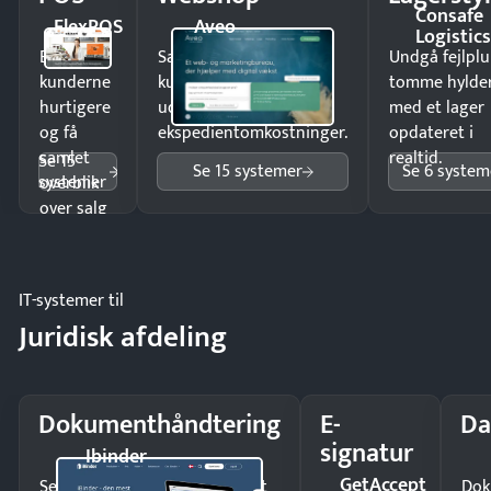
Consafe
FlexPOS
Aveo
Logistic
Ekspedér
Sælg produkter 24/7 til
Undgå fejlplu
kunderne
kunder i hele landet
tomme hylde
hurtigere
uden
med et lager
og få
ekspedientomkostninger.
opdateret i
samlet
realtid.
Se 15
Se 15 systemer
Se 6 system
systemer
overblik
over salg
og lager.
IT-systemer til
Juridisk afdeling
Dokumenthåndtering
E-
Da
signatur
Ibinder
GetAccept
Send kontrakter til underskrift
Dok