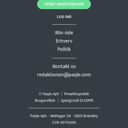
OPRET GRATIS BRUGER
LOG IND
Min side
Erhverv
Politik
Kontakt os
redaktionen@paqle.com
© Paqle ApS
Privatlivspolitik
Brugervilkår
Spørgsmål til GDPR
Paqle ApS
Midtager 29
2605 Brøndby
CVR 36710306