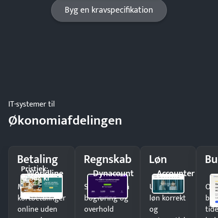
Byg en kravspecifikation
IT-systemer til
Økonomiafdelingen
Betaling
Regnskab
Løn
Bu
Pristjek:
Worldline
Dynacount
Accounter
12.588 kr
Modtag
Spar timer på
Udbetal
Op
kortbetalinger
bogføring og
løn korrekt
bud
online uden
overhold
og
tide