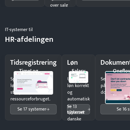
over salg
og lager.
IT-systemer til
HR-afdelingen
Tidsregistrering
Løn
Dokument
TimeLog
Salary
Oneflo
Spar tid på
Udbetal
Send kontrakter
lønberegning og få
løn korrekt
på minutter o
styr på
og
dokumenter.
ressourceforbruget.
automatisk
—
Se 13
Se 17 systemer
Se 16 
systemer
tilpasset
danske
regler.