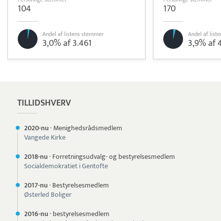
104
170
Andel af listens stemmer
Andel af lis
3,0% af 3.461
3,9% af 
Pristjek:
12.588 kr
Se priseksempel
Worldline
Betaling
TILLIDSHVERV
2020-nu
·
Menighedsrådsmedlem
Vangede Kirke
2018-nu
·
Forretningsudvalg- og bestyrelsesmedlem
Socialdemokratiet i Gentofte
2017-nu
·
Bestyrelsesmedlem
Østerled Boliger
2016-nu
·
bestyrelsesmedlem