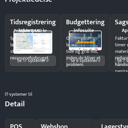
Tidsregistrering
Budgettering
Sags
Intempus
Infosuite
Ap
Pristjek: 7.440 kr
Spar tid på
Opdag
Faktur
lønberegning og få
budgetafvigelser i
timer 
styr på
tide og grib ind,
materi
ressourceforbruget.
inden de bliver et
reduc
Se 17 systemer
Se 6 systemer
Se 7 
problem.
håndv
papira
IT-systemer til
Detail
POS
Webshop
Lagersty