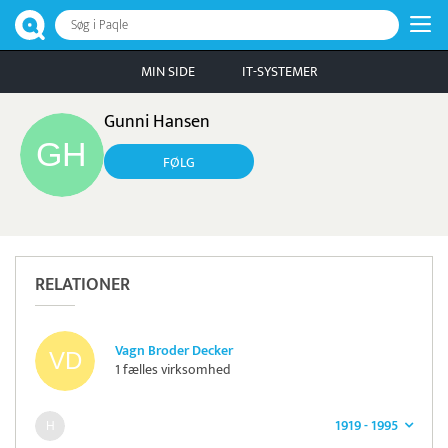
Søg i Paqle
MIN SIDE
IT-SYSTEMER
Gunni Hansen
FØLG
RELATIONER
Vagn Broder Decker
1 fælles virksomhed
1919 - 1995