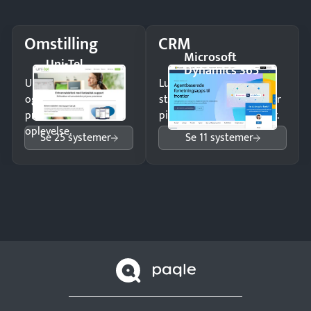
Omstilling
CRM
Microsoft
Uni-Tel
Dynamics 365
Undgå tabte opkald
Luk flere salg med et
og giv kunderne en
struktureret overblik over
professionel
pipeline og opfølgninger.
oplevelse.
Se 25 systemer
Se 11 systemer