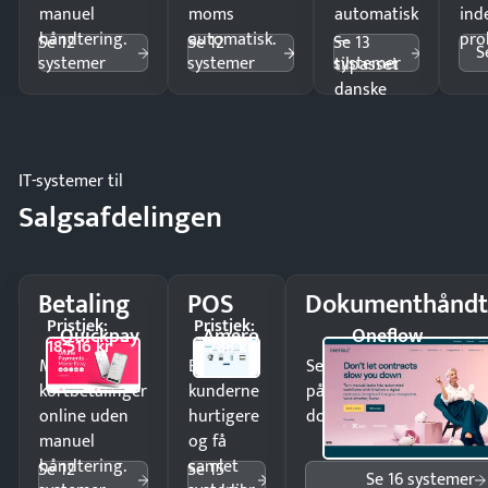
manuel
moms
automatisk
ind
håndtering.
automatisk.
—
pro
Se 12
Se 12
Se 13
S
systemer
systemer
systemer
tilpasset
danske
regler.
IT-systemer til
Salgsafdelingen
Betaling
POS
Dokumenthåndt
Pristjek:
Pristjek:
Quickpay
Amero
Oneflow
18.516 kr
4.788 kr
Modtag
Ekspedér
Send kontrakter til unde
kortbetalinger
kunderne
på minutter og mist ing
online uden
hurtigere
dokumenter.
manuel
og få
håndtering.
samlet
Se 12
Se 15
Se 16 systemer