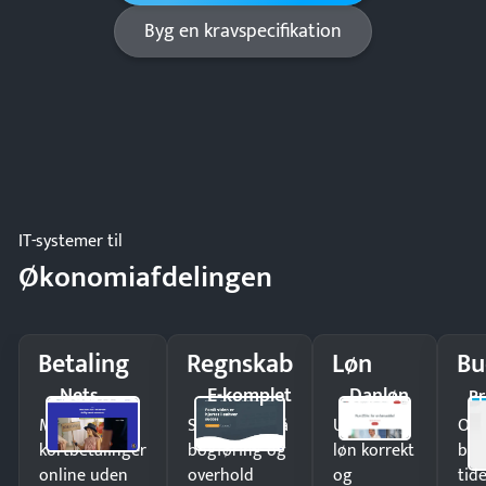
Byg en kravspecifikation
IT-systemer til
Økonomiafdelingen
Betaling
Regnskab
Løn
Bu
Nets
E-komplet
Danløn
Pr
Modtag
Spar timer på
Udbetal
Op
kortbetalinger
bogføring og
løn korrekt
bud
online uden
overhold
og
tide