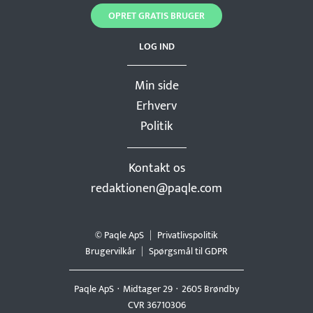
OPRET GRATIS BRUGER
LOG IND
Min side
Erhverv
Politik
Kontakt os
redaktionen@paqle.com
© Paqle ApS
Privatlivspolitik
Brugervilkår
Spørgsmål til GDPR
Paqle ApS
Midtager 29
2605 Brøndby
CVR 36710306