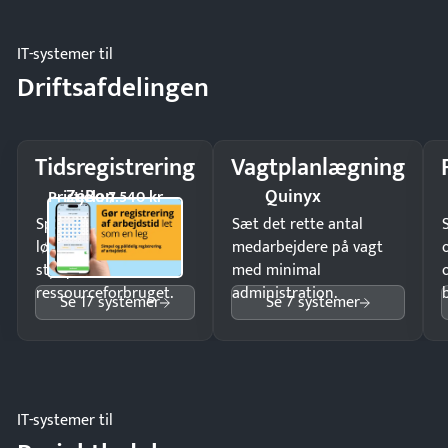
IT-systemer til
Driftsafdelingen
Tidsregistrering
Vagtplanlægning
ZeBon
Quinyx
Pristjek: 7.540 kr
Spar tid på
Sæt det rette antal
lønberegning og få
medarbejdere på vagt
styr på
med minimal
ressourceforbruget.
administration.
Se 17 systemer
Se 7 systemer
IT-systemer til