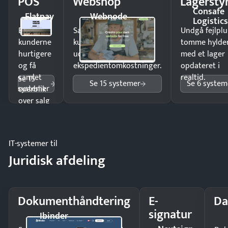
POS
Webshop
Lagersty
Consafe
Flatpay
Webnode
Logistic
Ekspedér
Sælg produkter 24/7 til
Undgå fejlplu
kunderne
kunder i hele landet
tomme hylde
hurtigere
uden
med et lager
og få
ekspedientomkostninger.
opdateret i
samlet
realtid.
Se 15
Se 15 systemer
Se 6 system
systemer
overblik
over salg
og lager.
IT-systemer til
Juridisk afdeling
Dokumenthåndtering
E-
Da
signatur
Ibinder