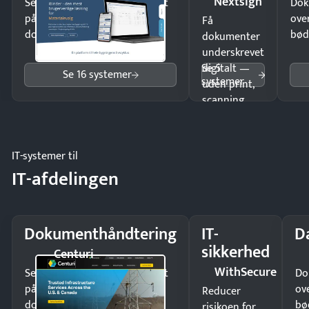
Nextsign
Send kontrakter til underskrift
Dok
på minutter og mist ingen
ove
Få
dokumenter.
bød
dokumenter
underskrevet
Se 5
digitalt —
Se 16 systemer
systemer
uden print,
scanning
eller fysisk
møde.
IT-systemer til
IT-afdelingen
Dokumenthåndtering
IT-
D
sikkerhed
Centuri
WithSecure
Send kontrakter til underskrift
Do
på minutter og mist ingen
ov
Reducer
dokumenter.
bø
risikoen for