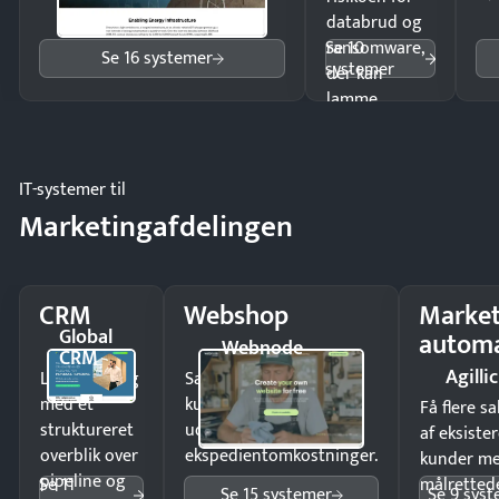
databrud og
Se 10
ransomware,
Se 16 systemer
systemer
der kan
lamme
driften.
IT-systemer til
Marketingafdelingen
CRM
Webshop
Market
Global
automa
Webnode
CRM
Agillic
Luk flere salg
Sælg produkter 24/7 til
med et
kunder i hele landet
Få flere s
struktureret
uden
af eksiste
overblik over
ekspedientomkostninger.
kunder m
pipeline og
Se 11
målrettede
Se 15 systemer
Se 9 sys