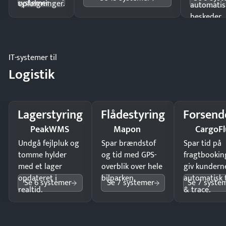
systemer
opfølgninger.
automatis
beskeder.
IT-systemer til
Logistik
Lagerstyring
Flådestyring
Forsend
PeakWMS
Mapon
CargoFl
Undgå fejlpluk og
Spar brændstof
Spar tid på
tomme hylder
og tid med GPS-
fragtbookin
med et lager
overblik over hele
giv kundern
opdateret i
bilparken.
automatisk 
Se 6 systemer
Se 7 systemer
Se 7 syste
realtid.
& trace.