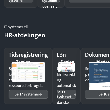
systemer
systemer
overblik
over salg
og lager.
IT-systemer til
HR-afdelingen
Tidsregistrering
Løn
Dokument
Tamigo
Danløn
Ibinder
Spar tid på
Udbetal
Send kontrakter
lønberegning og få
løn korrekt
på minutter o
styr på
og
dokumenter.
ressourceforbruget.
automatisk
—
Se 13
Se 17 systemer
Se 16 
systemer
tilpasset
danske
regler.