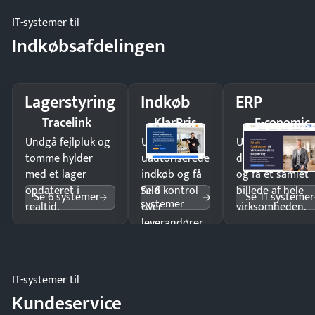
IT-systemer til
Indkøbsafdelingen
Lagerstyring
Indkøb
ERP
Tracelink
KlarPris
E-conomic
Undgå fejlpluk og
Undgå
Undgå
tomme hylder
uautoriserede
dobbeltindtastn
med et lager
indkøb og få
og få ét samlet
Se 6
opdateret i
fuld kontrol
billede af hele
Se 6 systemer
Se 11 systemer
systemer
realtid.
over
virksomheden.
leverandører
og forbrug.
IT-systemer til
Kundeservice