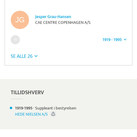
Jesper Grau-Hansen
CAE CENTRE COPENHAGEN A/S
1919 - 1995
SE ALLE 26
Læs mere om systemet
Nets
Betaling
TILLIDSHVERV
1919-
1995
·
Suppleant i bestyrelsen
HEDE NIELSEN A/S