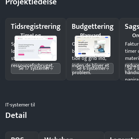
Projektledelse
Tidsregistrering
Budgettering
Sags
TimeLog
Planyard
Or
Spar tid på
Opdag
Faktur
lønberegning og få
budgetafvigelser i
timer 
styr på
tide og grib ind,
materi
ressourceforbruget.
inden de bliver et
reduc
Se 17 systemer
Se 6 systemer
Se 7 
problem.
håndv
papira
IT-systemer til
Detail