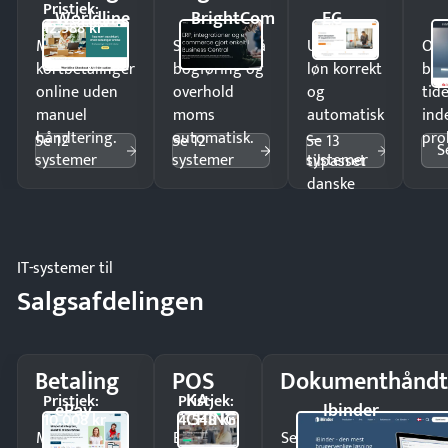
Pristjek:
Worldline
BrightCom
EG
12.588 kr
Modtag
Spar timer på
Udbetal
Op
kortbetalinger
bogføring og
løn korrekt
bud
online uden
overhold
og
tide
manuel
moms
automatisk
ind
håndtering.
automatisk.
—
pro
Se 12
Se 12
Se 13
S
systemer
systemer
systemer
tilpasset
danske
regler.
IT-systemer til
Salgsafdelingen
Betaling
POS
Dokumenthåndt
KA-
Pristjek:
Pristjek:
ePay
Ibinder
CHING
10.008 kr
4.548 kr
Modtag
Ekspedér
Send kontrakter til unde