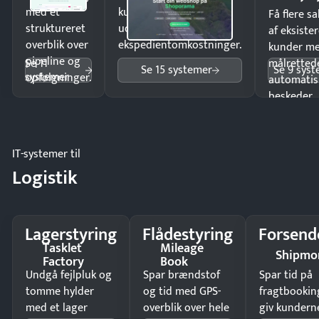
med et
kunder i hele landet
Få flere s
struktureret
uden
af eksiste
overblik over
ekspedientomkostninger.
kunder m
pipeline og
Se 11
målrettede
Se 15 systemer
Se 9 sys
systemer
opfølgninger.
automatis
beskeder.
IT-systemer til
Logistik
Lagerstyring
Flådestyring
Forsend
Tasklet
Mileage
Shipmo
Factory
Book
Undgå fejlpluk og
Spar brændstof
Spar tid på
tomme hylder
og tid med GPS-
fragtbookin
med et lager
overblik over hele
giv kundern