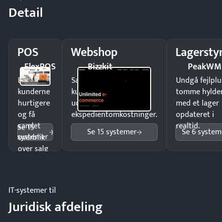
Detail
POS
Webshop
Lagersty
FlexPOS
Bizzkit
PeakWM
Ekspedér
Sælg produkter 24/7 til
Undgå fejlplu
kunderne
kunder i hele landet
tomme hylde
hurtigere
uden
med et lager
og få
ekspedientomkostninger.
opdateret i
samlet
realtid.
Se 15
Se 15 systemer
Se 6 system
systemer
overblik
over salg
og lager.
IT-systemer til
Juridisk afdeling