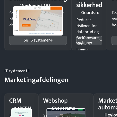
sikkerhed
Workpoint 365
Guardsix
Send kontrakter til underskrift
Do
på minutter og mist ingen
ov
Reducer
dokumenter.
bø
risikoen for
databrud og
Se 10
ransomware,
Se 16 systemer
systemer
der kan
lamme
driften.
IT-systemer til
Marketingafdelingen
CRM
Webshop
Market
automa
webCRM
Shoporama
Heylo
Luk flere salg
Sælg produkter 24/7 til