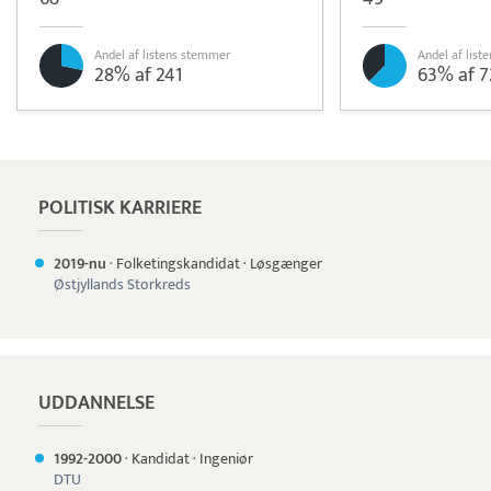
Andel af listens stemmer
Andel af lis
28% af 241
63% af 7
Pristjek:
1.200 kr
Se priseksempel
Tidsmester
Tidsregistrering
POLITISK KARRIERE
2019-nu
·
Folketingskandidat
·
Løsgænger
Østjyllands Storkreds
UDDANNELSE
1992-
2000
·
Kandidat
·
Ingeniør
DTU