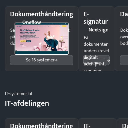
Dokumenthåndtering
E-
Da
signatur
Oneflow
Nextsign
Send kontrakter til underskrift
Dok
på minutter og mist ingen
ove
Få
dokumenter.
bød
dokumenter
underskrevet
Se 5
digitalt —
Se 16 systemer
systemer
uden print,
scanning
eller fysisk
møde.
IT-systemer til
IT-afdelingen
Dokumenthåndtering
IT-
D