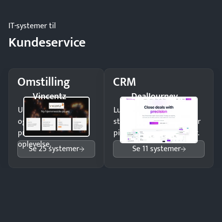
IT-systemer til
Kundeservice
Omstilling
CRM
Vincentz
DealJourney
Undgå tabte opkald
Luk flere salg med et
og giv kunderne en
struktureret overblik over
professionel
pipeline og opfølgninger.
oplevelse.
Se 25 systemer
Se 11 systemer