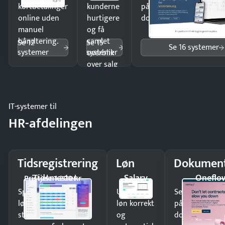
kortbetalinger
kunderne
på minutter og mist ing
online uden
hurtigere
dokumenter.
manuel
og få
håndtering.
samlet
Se 12
Se 15
Se 16 systemer
systemer
systemer
overblik
over salg
og lager.
IT-systemer til
HR-afdelingen
Tidsregistrering
Løn
Dokument
Tidsmester
Salary
Oneflo
Pristjek: 1.200 kr
Spar tid på
Udbetal
Send kontrakter
lønberegning og få
løn korrekt
på minutter o
styr på
og
dokumenter.