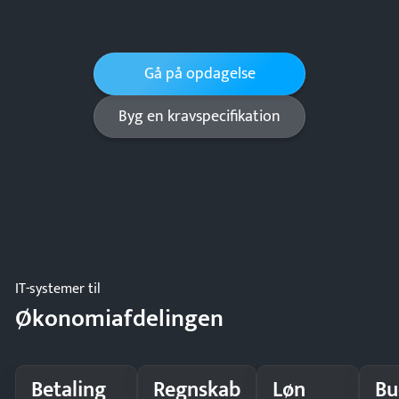
Gå på opdagelse
Byg en kravspecifikation
IT-systemer til
Økonomiafdelingen
Betaling
Regnskab
Løn
Bu