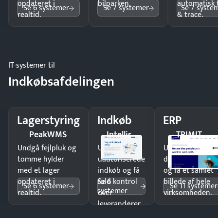
opdateret i
bilparken.
automatisk 
Se 6 systemer
Se 7 systemer
Se 7 syste
realtid.
& trace.
IT-systemer til
Indkøbsafdelingen
Lagerstyring
Indkøb
ERP
PeakWMS
Intellis
TRIMIT
Undgå fejlpluk og
Undgå
Undgå
tomme hylder
uautoriserede
dobbeltindtastn
med et lager
indkøb og få
og få ét samlet
Se 6
opdateret i
fuld kontrol
billede af hele
Se 6 systemer
Se 11 systemer
systemer
realtid.
over
virksomheden.
leverandører
og forbrug.