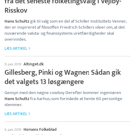
fra det seneste folketingsvalg i Vejlby-
Risskov
Hans Schultz
gik til valg som en del af Schiller Instituttets Venner,
der er inspireret af filosoffen Friedrich Schillers ideer om, at det
nuværende valuta- og finanssystems uretfærdigheder skal
overvindes.
LÆS ARTIKEL
Altinget.dk
9. juni 2019
·
Gillesberg, Pinki og Wagner: Sådan gik
det valgets 13 løsgængere
Gensyn med den nøgne cowboy Derefter kommer ingeniøren
Hans Schultz
fra Aarhus, som formåede at hente 60 personlige
stemmer.
LÆS ARTIKEL
Horsens Folkeblad
6. juni 2019
·