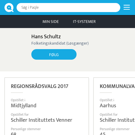
Søg i Paqle
MIN SIDE
IT-SYSTEMER
Hans Schultz
Folketingskandidat (Løsgænger)
FØLG
REGIONSRÅDSVALG 2017
KOMMUNALVAL
Opstillet i
Opstillet i
Midtjylland
Aarhus
Opstillet for
Opstillet for
Schiller Instituttets Venner
Schiller Institu
Personlige stemmer
Personlige stemmer
68
45