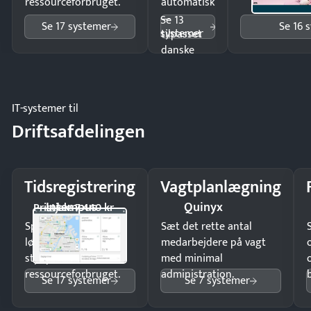
ressourceforbruget.
automatisk
—
Se 13
Se 17 systemer
Se 16 
systemer
tilpasset
danske
regler.
IT-systemer til
Driftsafdelingen
Tidsregistrering
Vagtplanlægning
Intempus
Quinyx
Pristjek: 7.440 kr
Spar tid på
Sæt det rette antal
lønberegning og få
medarbejdere på vagt
styr på
med minimal
ressourceforbruget.
administration.
Se 17 systemer
Se 7 systemer