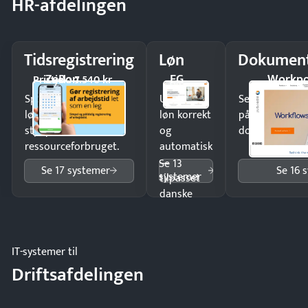
HR-afdelingen
Tidsregistrering
Løn
Dokument
ZeBon
EG
Workpo
Pristjek: 7.540 kr
Spar tid på
Udbetal
Send kontrakter
lønberegning og få
løn korrekt
på minutter o
styr på
og
dokumenter.
ressourceforbruget.
automatisk
—
Se 13
Se 17 systemer
Se 16 
systemer
tilpasset
danske
regler.
IT-systemer til
Driftsafdelingen