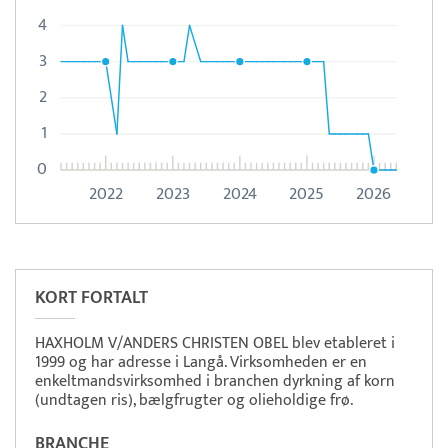
4
3
2
1
0
2022
2023
2024
2025
2026
Pristjek:
7.540 kr
Se priseksempel
ZeBon
Tidsregistrering
KORT FORTALT
HAXHOLM V/ANDERS CHRISTEN OBEL blev etableret i
1999 og har adresse i Langå. Virksomheden er en
enkeltmandsvirksomhed i branchen dyrkning af korn
(undtagen ris), bælgfrugter og olieholdige frø.
BRANCHE