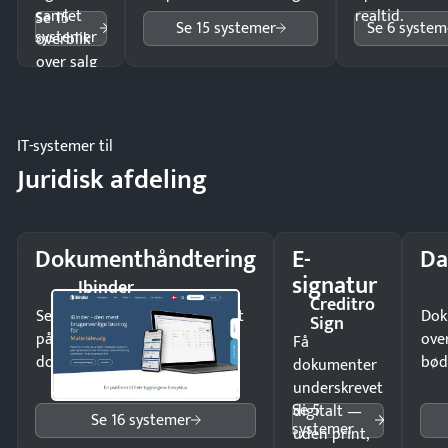
samlet
realtid.
Se 15
Se 15 systemer
Se 6 system
systemer
overblik
over salg
og lager.
IT-systemer til
Juridisk afdeling
Dokumenthåndtering
E-
Da
signatur
Ibinder
Creditro
Send kontrakter til underskrift
Dok
Sign
på minutter og mist ingen
ove
Få
dokumenter.
bød
dokumenter
underskrevet
Se 5
digitalt —
Se 16 systemer
systemer
uden print,