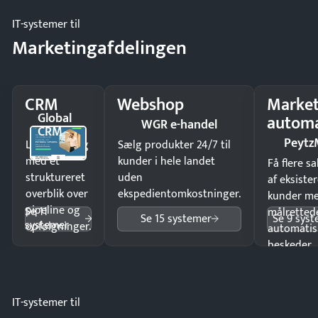
IT-systemer til
Marketingafdelingen
CRM
Webshop
Market
Global
automa
WGR e-handel
CRM
Peytz
Luk flere salg
Sælg produkter 24/7 til
med et
kunder i hele landet
Få flere s
struktureret
uden
af eksiste
overblik over
ekspedientomkostninger.
kunder m
pipeline og
Se 11
målrettede
Se 15 systemer
Se 9 sys
systemer
opfølgninger.
automatis
beskeder.
IT-systemer til