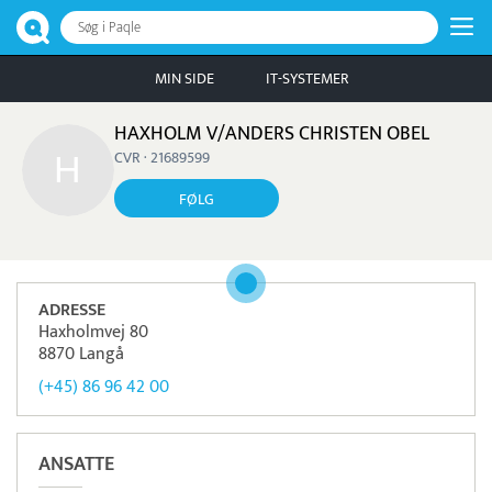
Søg i Paqle
MIN SIDE
IT-SYSTEMER
HAXHOLM V/ANDERS CHRISTEN OBEL
CVR · 21689599
FØLG
ADRESSE
Haxholmvej 80
8870 Langå
(+45) 86 96 42 00
ANSATTE