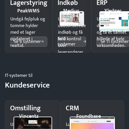
Lagerstyring
Indkøb
ERP
PeakWMS
Medius
Xledger
Undgå fejlpluk og
Undgå
Undgå
tomme hylder
uautoriserede
dobbeltindtastn
med et lager
indkøb og få
og få ét samlet
Se 6
opdateret i
fuld kontrol
billede af hele
Se 6 systemer
Se 11 systemer
systemer
realtid.
over
virksomheden.
leverandører
og forbrug.
IT-systemer til
Kundeservice
Omstilling
CRM
Vincentz
Foundbase
Undgå tabte opkald
Luk flere salg med et