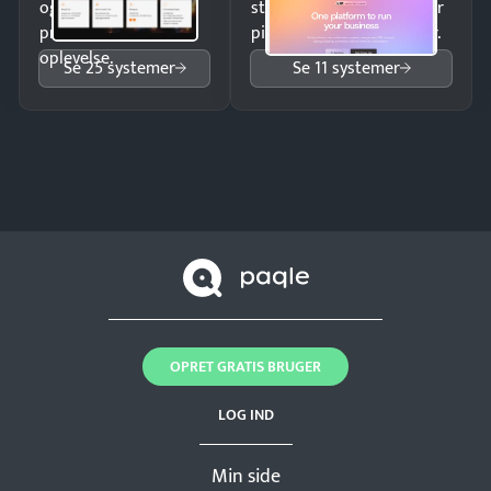
og giv kunderne en
struktureret overblik over
professionel
pipeline og opfølgninger.
oplevelse.
Se 25 systemer
Se 11 systemer
OPRET GRATIS BRUGER
LOG IND
Min side