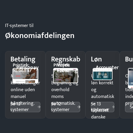
IT-systemer til
Økonomiafdelingen
Betaling
Regnskab
Løn
Bu
Vores
Pristjek:
Pristjek:
Pensopay
Accounter
Forening
10.968 kr
7.920 kr
Modtag
Spar timer på
Udbetal
Op
kortbetalinger
bogføring og
løn korrekt
bud
online uden
overhold
og
tide
manuel
moms
automatisk
ind
håndtering.
automatisk.
—
pro
Se 12
Se 12
Se 13
S
systemer
systemer
systemer
tilpasset
danske
regler.