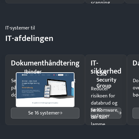
scanning
eller fysisk
møde.
IT-systemer til
IT-afdelingen
Dokumenthåndtering
IT-
D
sikkerhed
Ibinder
CSIS
Security
Send kontrakter til underskrift
Do
Group
på minutter og mist ingen
ov
Reducer
dokumenter.
bø
risikoen for
databrud og
Se 10
ransomware,
Se 16 systemer
systemer
der kan
lamme
driften.