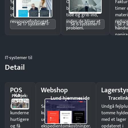
Spar tid på
Opdag
Faktur
lønberegning og få
budgetafvigelser i
timer 
styr på
tide og grib ind,
materi
ressourceforbruget.
inden de bliver et
reduc
Se 17 systemer
Se 6 systemer
Se 7 
problem.
håndv
papira
IT-systemer til
Detail
POS
Webshop
Lagersty
KA-
Pristjek:
Lund hjemmeside
Tracelin
CHING
4.548 kr
Ekspedér
Sælg produkter 24/7 til
Undgå fejlplu
kunderne
kunder i hele landet
tomme hylde
hurtigere
uden
med et lager
og få
ekspedientomkostninger.
opdateret i