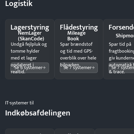
Logistik
Lagerstyring
Flådestyring
Forsend
NemLager
Mileage
Shipmo
(SkanCode)
Book
Undgå fejlpluk og
Spar brændstof
Spar tid på
tomme hylder
og tid med GPS-
fragtbookin
med et lager
overblik over hele
giv kundern
opdateret i
bilparken.
automatisk 
Se 6 systemer
Se 7 systemer
Se 7 syste
realtid.
& trace.
IT-systemer til
Indkøbsafdelingen