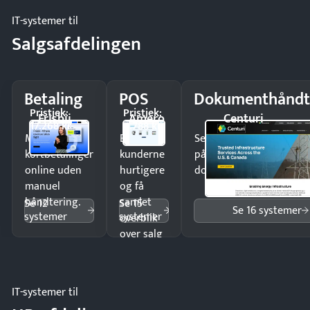
IT-systemer til
Salgsafdelingen
Betaling
POS
Dokumenthåndt
Pristjek:
Pristjek:
Frisbii
Amero
Centuri
17.268 kr
4.788 kr
Modtag
Ekspedér
Send kontrakter til unde
kortbetalinger
kunderne
på minutter og mist ing
online uden
hurtigere
dokumenter.
manuel
og få
håndtering.
samlet
Se 12
Se 15
Se 16 systemer
systemer
systemer
overblik
over salg
og lager.
IT-systemer til