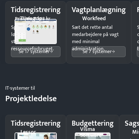
Tidsregistrering
Vagtplanlægning
Timegrip
Workfeed
Pristjek: 7.548 kr
Spar tid på
Sæt det rette antal
lønberegning og få
medarbejdere på vagt
styr på
med minimal
ressourceforbruget.
administration.
Se 17 systemer
Se 7 systemer
IT-systemer til
Projektledelse
Tidsregistrering
Budgettering
Sags
Visma
Lessor
Mi
Software