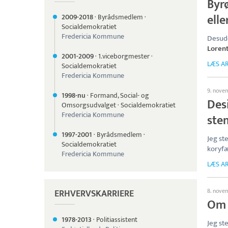
Byrø
elle
2009-
2018
·
Byrådsmedlem
·
Socialdemokratiet
Fredericia Kommune
Desude
Loren
2001-
2009
·
1.viceborgmester
·
LÆS AR
Socialdemokratiet
Fredericia Kommune
9. nove
1998-nu
·
Formand, Social- og
Desi
Omsorgsudvalget
·
Socialdemokratiet
Fredericia Kommune
ste
1997-
2001
·
Byrådsmedlem
·
Jeg st
Socialdemokratiet
koryf
Fredericia Kommune
LÆS AR
8. nove
ERHVERVSKARRIERE
Om 
1978-
2013
·
Politiassistent
Jeg st