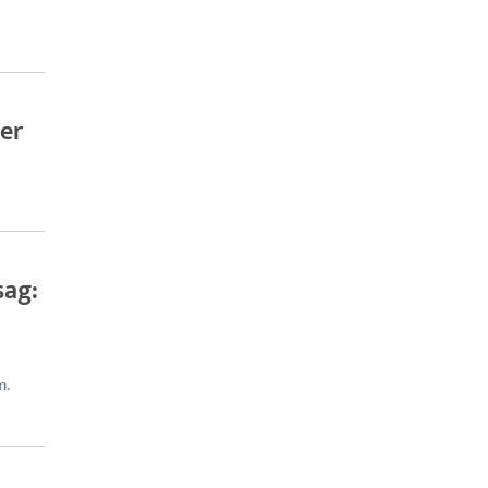
er
sag:
m.