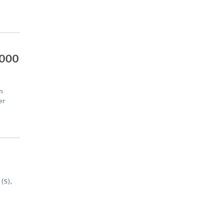
.000
n
er
(S),