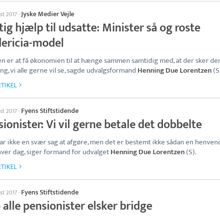
Jyske Medier Vejle
st 2017
·
ig hjælp til udsatte: Minister så og roste
dericia-model
n er at få økonomien til at hænge sammen samtidig med, at der sker de
ing, vi alle gerne vil se, sagde udvalgsformand
Henning Due Lorentzen
(S
TIKEL
Fyens Stiftstidende
st 2017
·
ionister: Vi vil gerne betale det dobbelte
var ikke en svær sag at afgøre, men det er bestemt ikke sådan en henvend
 hver dag, siger formand for udvalget
Henning Due Lorentzen
(S).
TIKEL
Fyens Stiftstidende
st 2017
·
 alle pensionister elsker bridge