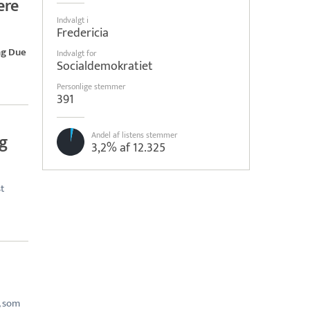
ere
Indvalgt i
Fredericia
ng Due
Indvalgt for
Socialdemokratiet
Personlige stemmer
391
Andel af listens stemmer
eg
3,2% af 12.325
t
, som