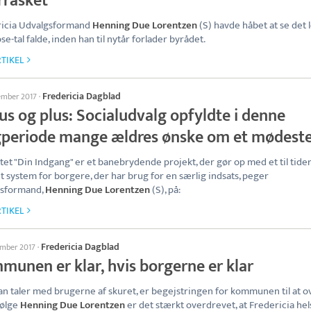
rrasket
ricia Udvalgsformand
Henning Due Lorentzen
(S) havde håbet at se det 
se-tal falde, inden han til nytår forlader byrådet.
TIKEL
Fredericia Dagblad
ember 2017
·
us og plus: Socialudvalg opfyldte i denne
gperiode mange ældres ønske om et mødest
tet "Din Indgang" er et banebrydende projekt, der gør op med et til tide
t system for borgere, der har brug for en særlig indsats, peger
gsformand,
Henning Due Lorentzen
(S), på:
TIKEL
Fredericia Dagblad
ember 2017
·
munen er klar, hvis borgerne er klar
n taler med brugerne af skuret, er begejstringen for kommunen til at o
følge
Henning Due Lorentzen
er det stærkt overdrevet, at Fredericia hel