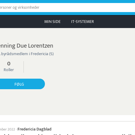
personer og virksomheder
MIN SIDE
IT-SYSTEMER
nning Due Lorentzen
. byrådsmedlem i Fredericia (S)
0
Roller
FØLG
Fredericia Dagblad
ember 2022
·