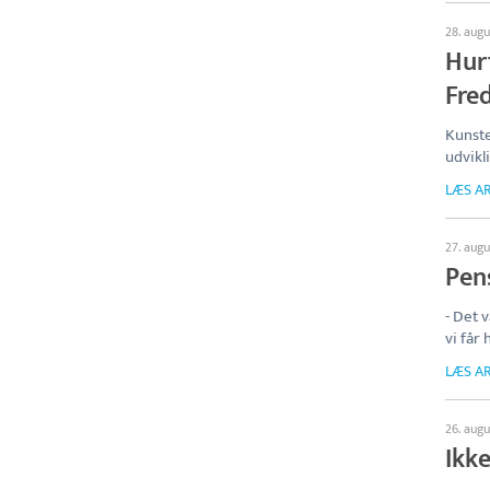
28. augu
Hurt
Fre
Kunste
udvikl
LÆS AR
27. augu
Pens
- Det 
vi får
LÆS AR
26. augu
Ikke