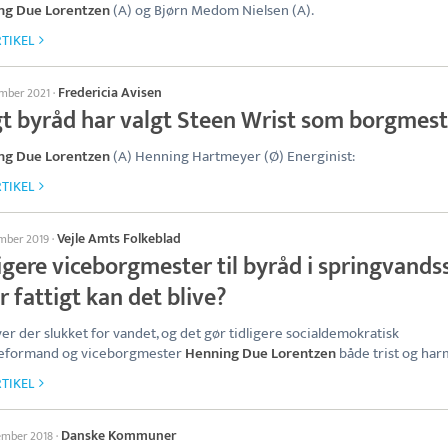
ng Due Lorentzen
(A) og Bjørn Medom Nielsen (A).
TIKEL
Fredericia Avisen
ember 2021
·
gt byråd har valgt Steen Wrist som borgmest
ng Due Lorentzen
(A) Henning Hartmeyer (Ø) Energinist:
TIKEL
Vejle Amts Folkeblad
ember 2019
·
igere viceborgmester til byråd i springvands
 fattigt kan det blive?
ver der slukket for vandet, og det gør tidligere socialdemokratisk
eformand og viceborgmester
Henning Due Lorentzen
både trist og har
TIKEL
Danske Kommuner
tember 2018
·