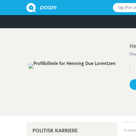
Søg efter 
He
Fhv
POLITISK KARRIERE
11. nov