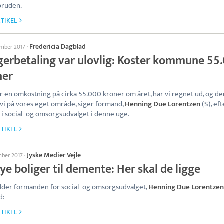
oruden.
TIKEL
Fredericia Dagblad
ember 2017
·
gerbetaling var ulovlig: Koster kommune 55
ner
er en omkostning på cirka 55.000 kroner om året, har vi regnet ud, og de
 vi på vores eget område, siger formand,
Henning Due Lorentzen
(S), eft
i social- og omsorgsudvalget i denne uge.
TIKEL
Jyske Medier Vejle
mber 2017
·
ye boliger til demente: Her skal de ligge
der formanden for social- og omsorgsudvalget,
Henning Due Lorentzen
d:
TIKEL