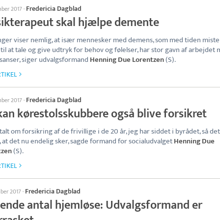
Fredericia Dagblad
mber 2017
·
ikterapeut skal hjælpe demente
nger viser nemlig, at især mennesker med demens, som med tiden miste
til at tale og give udtryk for behov og følelser, har stor gavn af arbejdet
sanser, siger udvalgsformand
Henning Due Lorentzen
(S).
TIKEL
Fredericia Dagblad
mber 2017
·
kan kørestolsskubbere også blive forsikret
talt om forsikring af de frivillige i de 20 år, jeg har siddet i byrådet, så de
t, at det nu endelig sker, sagde formand for socialudvalget
Henning Due
tzen
(S).
TIKEL
Fredericia Dagblad
mber 2017
·
gende antal hjemløse: Udvalgsformand er