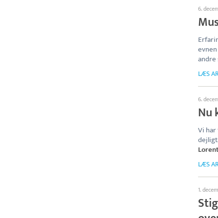
6. dece
Mus
Erfari
evnen 
andre 
LÆS AR
6. dece
Nu 
Vi har 
dejlig
Loren
LÆS AR
1. dece
Sti