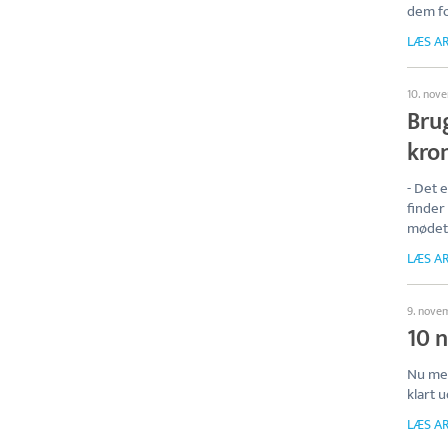
dem f
LÆS AR
10. nov
Bru
kro
- Det 
finder
mødet 
LÆS AR
9. nove
10 n
Nu mel
klart u
LÆS AR