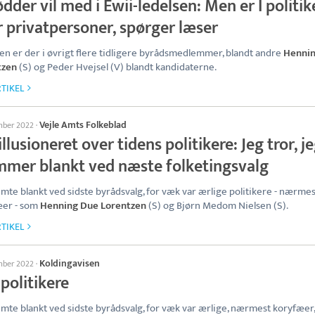
dder vil med i Ewii-ledelsen: Men er I politik
r privatpersoner, spørger læser
n er der i øvrigt flere tidligere byrådsmedlemmer, blandt andre
Henni
tzen
(S) og Peder Hvejsel (V) blandt kandidaterne.
TIKEL
Vejle Amts Folkeblad
mber 2022
·
llusioneret over tidens politikere: Jeg tror, j
mmer blankt ved næste folketingsvalg
emte blankt ved sidste byrådsvalg, for væk var ærlige politikere - nærmes
æer - som
Henning Due Lorentzen
(S) og Bjørn Medom Nielsen (S).
TIKEL
Koldingavisen
mber 2022
·
politikere
emte blankt ved sidste byrådsvalg, for væk var ærlige, nærmest koryfæer