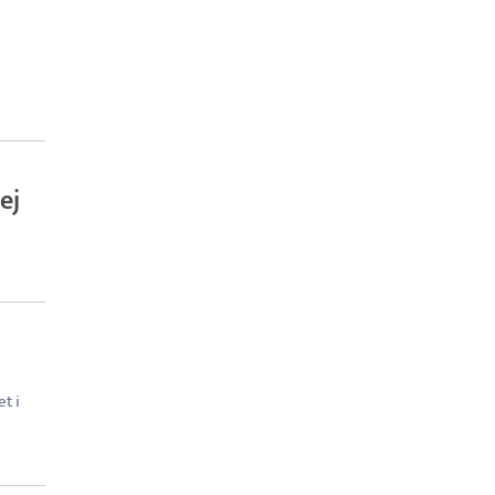
ej
t i