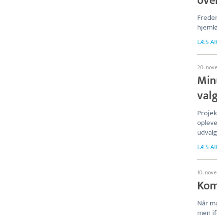
ove
Frede
hjemlø
LÆS AR
20. nov
Min
val
Projek
opleve
udval
LÆS AR
10. nov
Kom
Når ma
men i