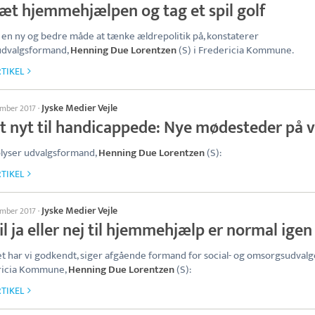
æt hjemmehjælpen og tag et spil golf
 en ny og bedre måde at tænke ældrepolitik på, konstaterer
udvalgsformand,
Henning Due Lorentzen
(S) i Fredericia Kommune.
TIKEL
Jyske Medier Vejle
ember 2017
·
t nyt til handicappede: Nye mødesteder på v
lyser udvalgsformand,
Henning Due Lorentzen
(S):
TIKEL
Jyske Medier Vejle
ember 2017
·
il ja eller nej til hjemmehjælp er normal igen
et har vi godkendt, siger afgående formand for social- og omsorgsudvalge
ricia Kommune,
Henning Due Lorentzen
(S):
TIKEL