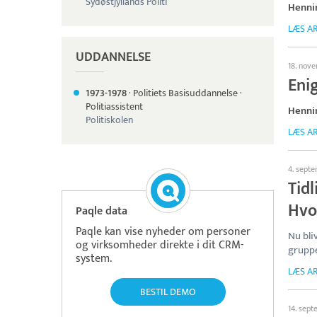
Sydøstjyllands Politi
Henni
LÆS AR
UDDANNELSE
18. nov
Eni
1973-
1978
·
Politiets Basisuddannelse
·
Politiassistent
Henni
Politiskolen
LÆS AR
4. sept
Tidl
Hvor
Paqle data
Paqle kan vise nyheder om personer
Nu bli
og virksomheder direkte i dit CRM-
grupp
system.
LÆS AR
BESTIL DEMO
14. sep