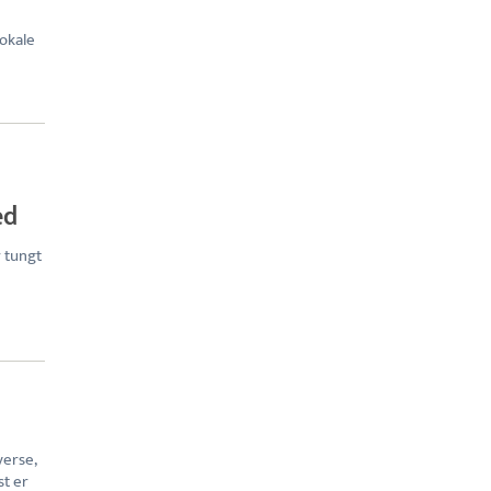
lokale
ed
r tungt
verse,
st er