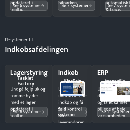
opdateret i
bilparken.
automatisk 
Se 6 systemer
Se 7 systemer
Se 7 syste
realtid.
& trace.
IT-systemer til
Indkøbsafdelingen
Lagerstyring
Indkøb
ERP
Tasklet
KlarPris
tracezilla
Factory
Undgå fejlpluk og
Undgå
Undgå
tomme hylder
uautoriserede
dobbeltindtastn
med et lager
indkøb og få
og få ét samlet
Se 6
opdateret i
fuld kontrol
billede af hele
Se 6 systemer
Se 11 systemer
systemer
realtid.
over
virksomheden.
leverandører
og forbrug.