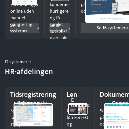
kortbetalinger
kunderne
på minutter og mist ing
online uden
hurtigere
dokumenter.
manuel
og få
håndtering.
samlet
Se 12
Se 15
Se 16 systemer
systemer
systemer
overblik
over salg
og lager.
IT-systemer til
HR-afdelingen
Tidsregistrering
Løn
Dokument
E-
Intempus
Onepoi
Pristjek: 7.440 kr
conomic
Spar tid på
Udbetal
Send kontrakter
lønberegning og få
løn korrekt
på minutter o
styr på
og
dokumenter.