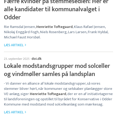
Færre kvinder på stemmesedlen: Her er
alle kandidater til kommunalvalget i
Odder
Rie Ramsdal Jensen,
Henriette Toftegaard
, Klaus Rafael Jensen,
Nikolaj Enggård Fogh, Niels Rosenberg, Lars Larsen, Frank Hyldal,
Michael Faust Horsbøl.
LÆS ARTIKEL
doi.dk
23. september 2025
·
Lokale modstandsgrupper mod solceller
og vindmøller samles på landsplan
- Vi danner en alliance af lokale modstandsgrupper, så vores
stemmer bliver hørt, når kommuner og selskaber planlægger store
VE-anlæg, siger
Henriette Toftegaard
, der er en af initiativtagerne
til landsforeningen og opstillet til byrådet for Konservative i Odder
Kommune med modstand mod solcelleanlæg som mærkesag.
LÆS ARTIKEL