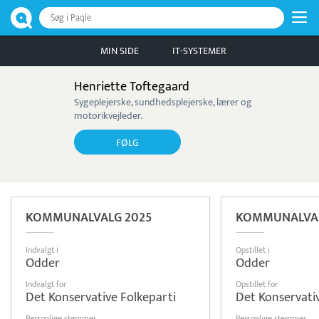
Søg i Paqle
MIN SIDE
IT-SYSTEMER
Henriette Toftegaard
Sygeplejerske, sundhedsplejerske, lærer og
motorikvejleder.
FØLG
KOMMUNALVALG 2025
KOMMUNALVAL
Indvalgt i
Opstillet i
Odder
Odder
Indvalgt for
Opstillet for
Det Konservative Folkeparti
Det Konservati
Personlige stemmer
Personlige stemmer