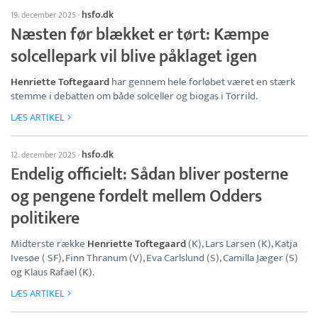
hsfo.dk
19. december 2025
·
Næsten før blækket er tørt: Kæmpe
solcellepark vil blive påklaget igen
Henriette Toftegaard
har gennem hele forløbet været en stærk
stemme i debatten om både solceller og biogas i Torrild.
LÆS ARTIKEL
hsfo.dk
12. december 2025
·
Endelig officielt: Sådan bliver posterne
og pengene fordelt mellem Odders
politikere
Midterste række
Henriette Toftegaard
(K), Lars Larsen (K), Katja
Ivesøe ( SF), Finn Thranum (V), Eva Carlslund (S), Camilla Jæger (S)
og Klaus Rafael (K).
LÆS ARTIKEL