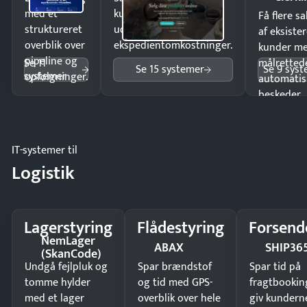
med et
kunder i hele landet
Få flere s
struktureret
uden
af eksiste
overblik over
ekspedientomkostninger.
kunder m
pipeline og
Se 11
målrettede
Se 15 systemer
Se 9 sys
systemer
opfølgninger.
automatis
beskeder.
IT-systemer til
Logistik
Lagerstyring
Flådestyring
Forsend
NemLager
ABAX
SHIP36
(SkanCode)
Undgå fejlpluk og
Spar brændstof
Spar tid på
tomme hylder
og tid med GPS-
fragtbookin
med et lager
overblik over hele
giv kundern