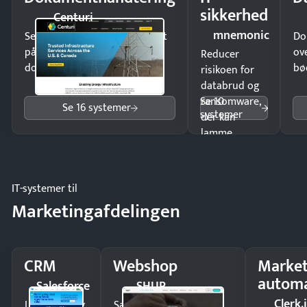
sikkerhed
Centuri
mnemonic
Send kontrakter til underskrift
Do
på minutter og mist ingen
ov
Reducer
dokumenter.
bø
risikoen for
databrud og
Se 10
ransomware,
Se 16 systemer
systemer
der kan
lamme
driften.
IT-systemer til
Marketingafdelingen
CRM
Webshop
Market
automa
Salesforce
SHUP
Clerk.
Luk flere salg
Sælg produkter 24/7 til