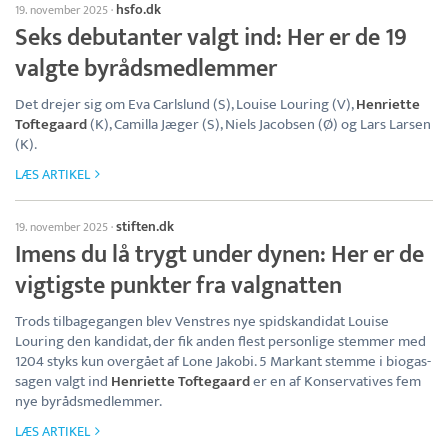
hsfo.dk
19. november 2025
·
Seks debutanter valgt ind: Her er de 19
valgte byrådsmedlemmer
Det drejer sig om Eva Carlslund (S), Louise Louring (V),
Henriette
Toftegaard
(K), Camilla Jæger (S), Niels Jacobsen (Ø) og Lars Larsen
(K).
LÆS ARTIKEL
stiften.dk
19. november 2025
·
Imens du lå trygt under dynen: Her er de
vigtigste punkter fra valgnatten
Trods tilbagegangen blev Venstres nye spidskandidat Louise
Louring den kandidat, der fik anden flest personlige stemmer med
1204 styks kun overgået af Lone Jakobi. 5 Markant stemme i biogas-
sagen valgt ind
Henriette Toftegaard
er en af Konservatives fem
nye byrådsmedlemmer.
LÆS ARTIKEL