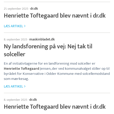
dr.dk
21. september 2025
·
Henriette Toftegaard blev nævnt i dr.dk
LÆS ARTIKEL
maskinbladet.dk
8. september 2025
·
Ny landsforening på vej: Nej tak til
solceller
En af initiativtagerne for en landforening mod solceller er
Henriette Toftegaard
Jensen, der ved kommunalvalget stiller op til
byrådet for Konservative i Odder Kommune med solcellemodstand
som mærkesag.
LÆS ARTIKEL
dr.dk
8. september 2025
·
Henriette Toftegaard blev nævnt i dr.dk