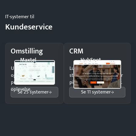
IT-systemer til
Kundeservice
Omstilling
CRM
Maxtel
HubSpot
Undgå tabte opkald
Luk flere salg med et
og giv kunderne en
struktureret overblik over
professionel
pipeline og opfølgninger.
oplevelse.
Se 25 systemer
Se 11 systemer