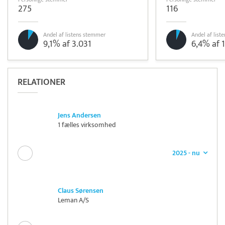
275
116
Andel af listens stemmer
Andel af lis
9,1% af 3.031
6,4% af 
RELATIONER
Jens Andersen
1 fælles virksomhed
2025 - nu
Claus Sørensen
Leman A/S