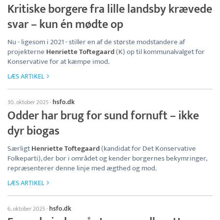
Kritiske borgere fra lille landsby krævede
svar – kun én mødte op
Nu - ligesom i 2021 - stiller en af de største modstandere af
projekterne
Henriette Toftegaard
(K) op til kommunalvalget for
Konservative for at kæmpe imod.
LÆS ARTIKEL
hsfo.dk
30. oktober 2025
·
Odder har brug for sund fornuft – ikke
dyr biogas
Særligt
Henriette Toftegaard
(kandidat for Det Konservative
Folkeparti), der bor i området og kender borgernes bekymringer,
repræsenterer denne linje med ægthed og mod.
LÆS ARTIKEL
hsfo.dk
6. oktober 2025
·