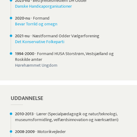
2023-nu
·
Bestyrelsesmedlem DH Odder
Danske Handicaporganisationer
2020-nu
·
Formand
Bevar Torrild og omegn
2021-nu
·
Næstformand Odder Vælgerforening
Det Konservative Folkeparti
1994-
2000
·
Formand HUSA Storstrøm, Vestsjælland og
Roskilde amter
Hørehæmmet Ungdom
UDDANNELSE
2010-
2013
·
Lærer (Specialpædagogik og natur/teknologi,
museumsformidling, velfærdsinnovation og iværksætteri)
2008-
2009
·
Motorikvejleder