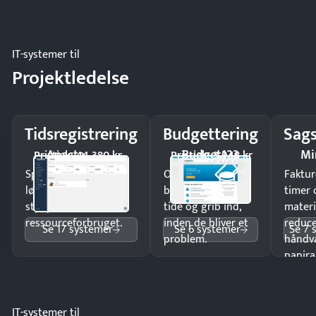
IT-systemer til
Projektledelse
Tidsregistrering
Budgettering
Sags
Apacta
Budget123
Mi
Pristjek: 44.380 kr
Pristjek: 3.948 kr
Spar tid på
Opdag
Faktur
lønberegning og få
budgetafvigelser i
timer 
styr på
tide og grib ind,
materi
ressourceforbruget.
inden de bliver et
reduc
Se 17 systemer
Se 6 systemer
Se 7 
problem.
håndv
papira
IT-systemer til