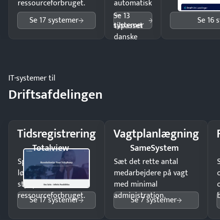
ressourceforbruget.
automatisk
—
Se 13
Se 17 systemer
Se 16 
systemer
tilpasset
danske
regler.
IT-systemer til
Driftsafdelingen
Tidsregistrering
Vagtplanlægning
Totalview
SameSystem
Spar tid på
Sæt det rette antal
lønberegning og få
medarbejdere på vagt
styr på
med minimal
ressourceforbruget.
administration.
Se 17 systemer
Se 7 systemer