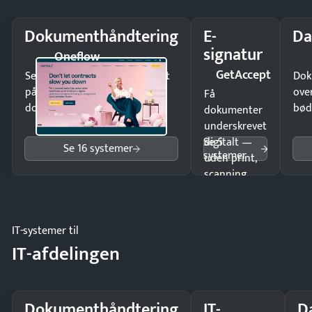
Dokumenthåndtering
E-
Da
signatur
Oneflow
GetAccept
Send kontrakter til underskrift
Dok
på minutter og mist ingen
ove
Få
dokumenter.
bød
dokumenter
underskrevet
Se 5
digitalt —
Se 16 systemer
systemer
uden print,
scanning
eller fysisk
møde.
IT-systemer til
IT-afdelingen
Dokumenthåndtering
IT-
D