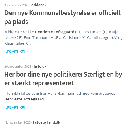
odder.dk
9. december 2025
·
Den nye Kommunalbestyrelse er officielt
på plads
Midterste række
Henriette Toftegaard
(C), Lars Larsen (C), Katja
Ivesøe ( F), Finn Thranum (V), Eva Carlslund (A), Camilla Jæger (A) og
Klaus Rafael C).
LÆS ARTIKEL
hsfo.dk
20. november 2025
·
Her bor dine nye politikere: Særligt en by
er stærkt repræsenteret
I Torrild skiftes venstres Hans Hammann ud med konservatives
Henriette Toftegaard
.
LÆS ARTIKEL
tv2ostjylland.dk
19. november 2025
·