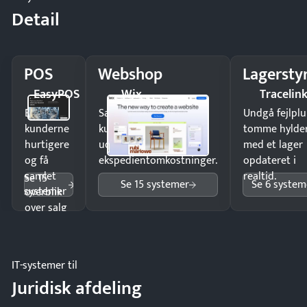
Detail
POS
Webshop
Lagersty
EasyPOS
Wix
Tracelin
Ekspedér
Sælg produkter 24/7 til
Undgå fejlplu
kunderne
kunder i hele landet
tomme hylde
hurtigere
uden
med et lager
og få
ekspedientomkostninger.
opdateret i
samlet
realtid.
Se 15
Se 15 systemer
Se 6 system
systemer
overblik
over salg
og lager.
IT-systemer til
Juridisk afdeling