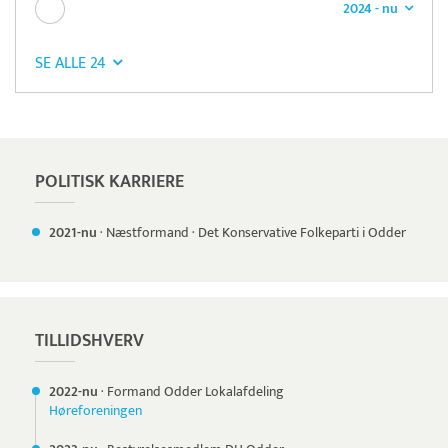
2024 - nu
SE ALLE 24
Pristjek:
7.440 kr
Se priseksempel
Intempus
Tidsregistrering
POLITISK KARRIERE
2021-nu
·
Næstformand
·
Det Konservative Folkeparti i Odder
TILLIDSHVERV
2022-nu
·
Formand Odder Lokalafdeling
Høreforeningen