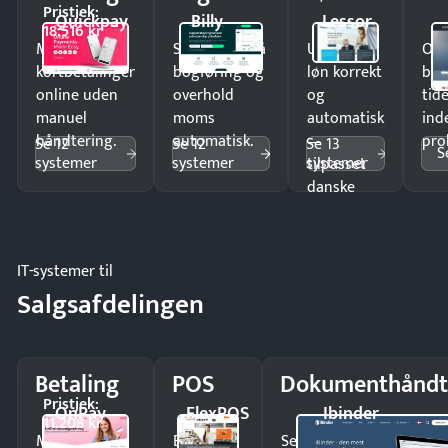
Pristjek:
Quickpay
Billy
Lessor
18.516 kr
Modtag
Spar timer på
Udbetal
Op
kortbetalinger
bogføring og
løn korrekt
bud
online uden
overhold
og
tide
manuel
moms
automatisk
ind
håndtering.
automatisk.
—
pro
Se 12
Se 12
Se 13
S
systemer
systemer
systemer
tilpasset
danske
regler.
IT-systemer til
Salgsafdelingen
Betaling
POS
Dokumenthåndt
Pristjek:
OnPay
FlexPOS
Ibinder
11.208 kr
Modtag
Ekspedér
Send kontrakter til unde