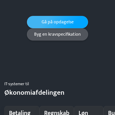
Gå på opdagelse
Byg en kravspecifikation
IT-systemer til
Økonomiafdelingen
Betaling
Regnskab
Løn
Bu