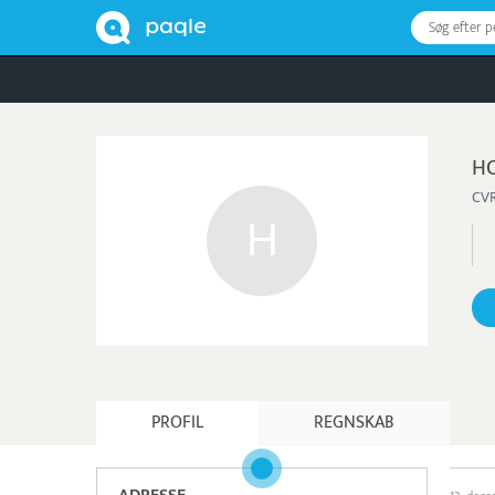
Søg efter 
H
CVR
PROFIL
REGNSKAB