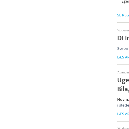
Egen
SE RE
16. dec
DI I
Søren
LÆS AR
7. janua
Uge
Bil
Hovma
i sted
LÆS AR
26. dec