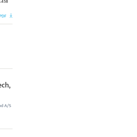
.458
PDF
ech,
nd A/S