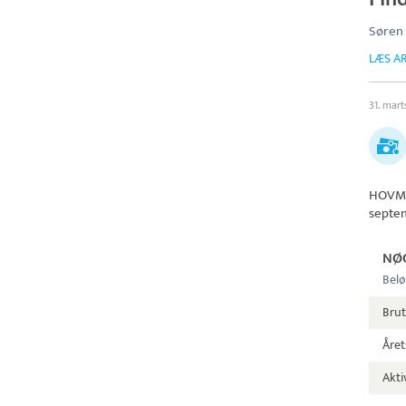
Søren
LÆS AR
31. mar
HOVM
septe
NØ
Belø
Brut
Året
Aktiv