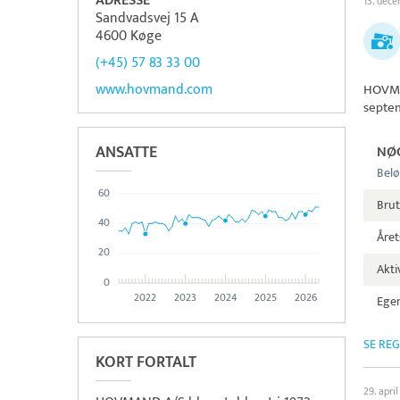
ADRESSE
13. dec
Sandvadsvej 15 A
4600 Køge
(+45) 57 83 33 00
www.hovmand.com
HOVM
septe
ANSATTE
NØ
Belø
60
Brut
40
Året
20
Aktiv
0
2022
2023
2024
2025
2026
Egen
SE RE
KORT FORTALT
29. apri