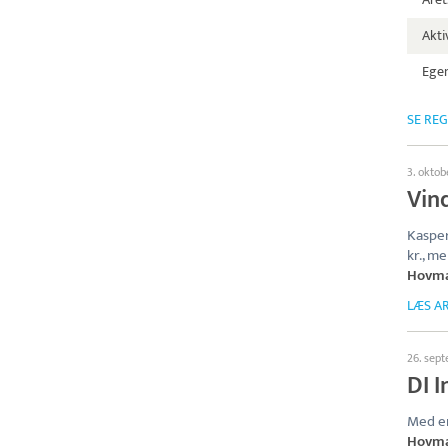
Aktiv
Egen
SE RE
3. okto
Vin
Kasper
kr., m
Hovma
LÆS AR
26. sep
DI I
Med en
Hovma