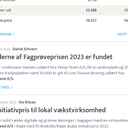
er i alt
53.288
51
kapital
19.327
16
GNSKAB
HENT 
Dansk Erhverv
ber 2023
·
derne af Fagprøveprisen 2023 er fundet
 Lindemann Hansen, udlært hos Temp-Team A/S, fik en andenplads og 2
ens tredjepladsen samt 15.000 kr. gik til Line Thusen Broeng, udlært hos
nd A/S
.
TIKEL
Via Ritzau
tember 2023
·
nitiativpris til lokal vækstvirksomhed
 solid række digitale og grønne løsninger i bagagen hædres virksomh
nd A/S
i Køge med DI Roskilde/Køge Bugts Initiativpris 2022.