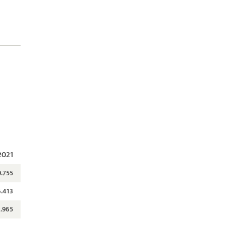
2021
9.755
6.413
.965