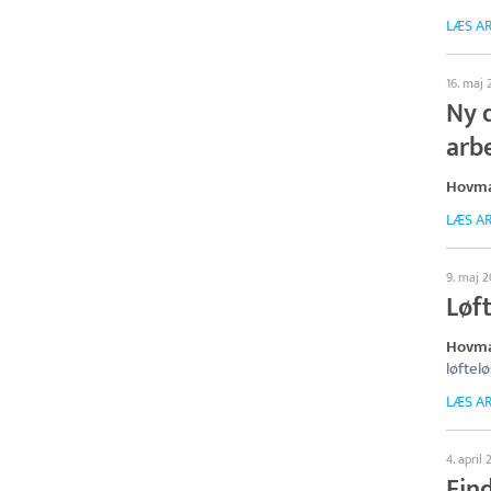
LÆS AR
16. maj
Ny 
arb
Hovm
LÆS AR
9. maj 
Løf
Hovma
løftel
LÆS AR
4. april
Find