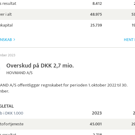
s resultat
8.412
er i alt
48.975
5
kapital
25.739
1
GNSKAB
HENT 
ember 2023
Overskud på DKK 2,7 mio.
HOVMAND A/S
AND A/S
offentliggør regnskabet for perioden 1. oktober 2022 til 30.
mber.
GLETAL
2023
b i DKK 1.000
tofortjeneste
45.001
2
s resultat
2.718