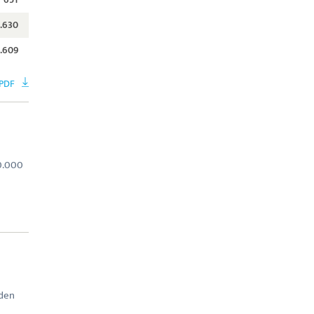
.630
.609
PDF
0.000
eden