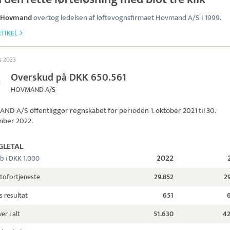
Hovmand
overtog ledelsen af løftevognsfirmaet Hovmand A/S i 1999.
TIKEL
ts 2023
Overskud på DKK 650.561
HOVMAND A/S
AND A/S
offentliggør regnskabet for perioden 1. oktober 2021 til 30.
mber 2022.
GLETAL
2022
b i DKK 1.000
tofortjeneste
29.852
2
s resultat
651
er i alt
51.630
42