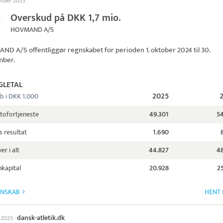
ember 2025
Overskud på DKK 1,7 mio.
HOVMAND A/S
AND A/S
offentliggør regnskabet for perioden 1. oktober 2024 til 30.
mber.
GLETAL
2025
b i DKK 1.000
tofortjeneste
49.301
54
s resultat
1.690
er i alt
44.827
48
kapital
20.928
2
GNSKAB
HENT 
dansk-atletik.dk
l 2025
·