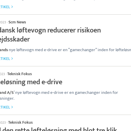
TIKEL
Scm News
 2023
·
dansk løftevogn reducerer risikoen
ejdsskader
ands
nye løftevogn med e-drive er en ”gamechanger” inden for løfteløsn
TIKEL
Teknisk Fokus
2023
·
teløsning med e-drive
nd A/S
’ nye løftevogn med e-drive er en gamechanger inden for
øsninger.
TIKEL
Teknisk Fokus
 2023
·
 den rette løfteløsning med blot tre klik