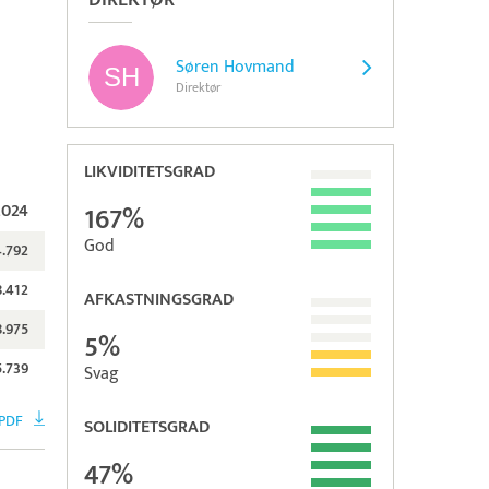
DIREKTØR
Søren Hovmand
Direktør
LIKVIDITETSGRAD
2024
167%
God
.792
8.412
AFKASTNINGSGRAD
.975
5%
5.739
Svag
PDF
SOLIDITETSGRAD
47%