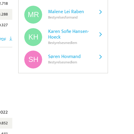
2.718
Malene Lei Raben
3.288
Bestyrelsesformand
9.327
Karen Sofie Hansen-
Hoeck
PDF
Bestyrelsesmedlem
Søren Hovmand
Bestyrelsesmedlem
2022
9.852
651