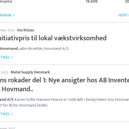
kapital
16.609
20
GNSKAB
HENT 
Via Ritzau
ember 2022
·
nitiativpris til lokal vækstvirksomhed
Hovmand
, adm direktør, Hovmand A/S.
TIKEL
Metal Supply Denmark
r 2022
·
ns rokader del 1: Nye ansigter hos AB Invent
a, Hovmand..
nd A/S
Karen Sofie Hansen-Hoeck er indtrådt i bestyrelsen hos Hovma
et for Birte Hovmand (kilde:
TIKEL
ember 2021