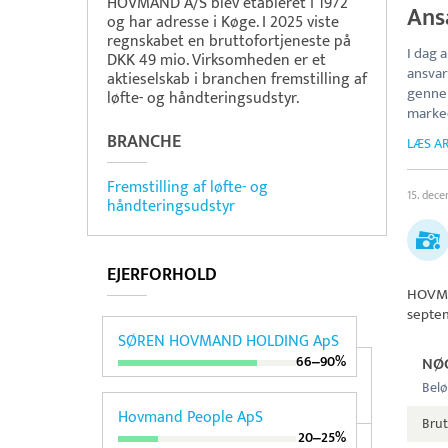
HOVMAND A/S blev etableret i 1972
Ans
og har adresse i Køge. I 2025 viste
regnskabet en bruttofortjeneste på
I dag 
DKK 49 mio. Virksomheden er et
ansvar
aktieselskab i branchen fremstilling af
gennem
løfte- og håndteringsudstyr.
marke
BRANCHE
LÆS AR
Fremstilling af løfte- og
15. dec
håndteringsudstyr
EJERFORHOLD
HOVM
septe
SØREN HOVMAND HOLDING ApS
66‒90%
NØ
Belø
Hovmand People ApS
Brut
20‒25%