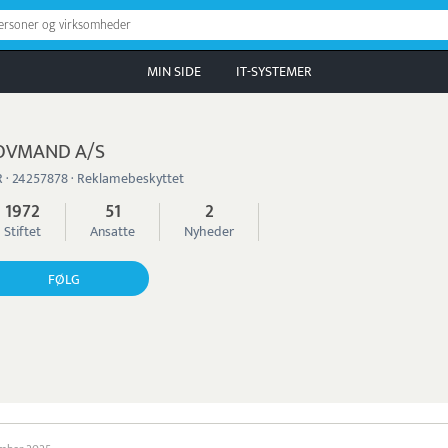
personer og virksomheder
MIN SIDE
IT-SYSTEMER
OVMAND A/S
 · 24257878 · Reklamebeskyttet
1972
51
2
Stiftet
Ansatte
Nyheder
FØLG