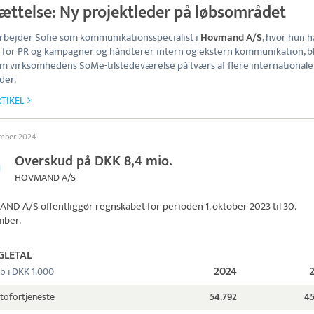
ættelse: Ny projektleder på løbsområdet
arbejder Sofie som kommunikationsspecialist i
Hovmand A/S
, hvor hun h
 for PR og kampagner og håndterer intern og ekstern kommunikation, bl
 virksomhedens SoMe-tilstedeværelse på tværs af flere internationale
der.
TIKEL
ember 2024
Overskud på DKK 8,4 mio.
HOVMAND A/S
AND A/S
offentliggør regnskabet for perioden 1. oktober 2023 til 30.
mber.
GLETAL
2024
b i DKK 1.000
tofortjeneste
54.792
45