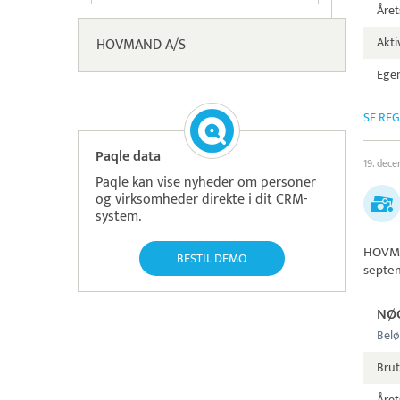
Året
Aktiv
HOVMAND A/S
Egen
SE RE
Paqle data
19. dec
Paqle kan vise nyheder om personer
og virksomheder direkte i dit CRM-
system.
HOVM
BESTIL DEMO
septe
NØ
Belø
Brut
Året