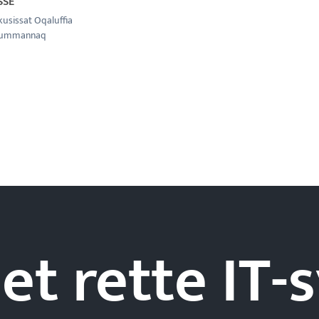
SSE
kusissat Oqaluffia
Uummannaq
et rette IT