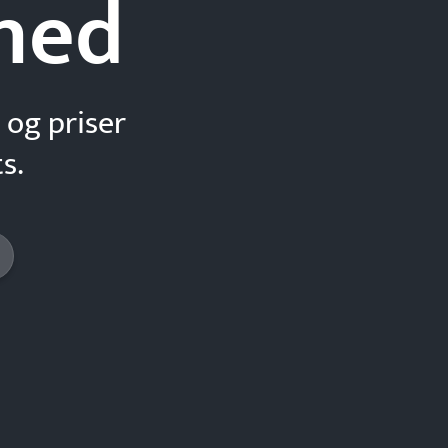
hed
 og priser
s.