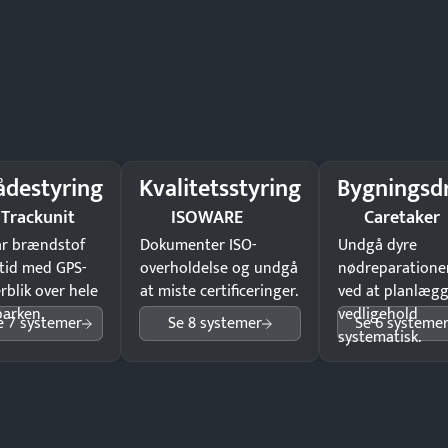
ådestyring
Kvalitetsstyring
Bygningsdr
Trackunit
ISOWARE
Caretaker
ar brændstof
Dokumenter ISO-
Undgå dyre
tid med GPS-
overholdelse og undgå
nødreparatione
rblik over hele
at miste certificeringer.
ved at planlæg
parken.
vedligehold
e 7 systemer
Se 8 systemer
Se 6 systeme
systematisk.