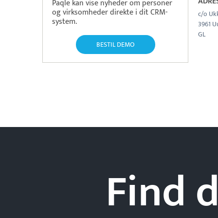
ADRE
Paqle kan vise nyheder om personer
og virksomheder direkte i dit CRM-
c/o Uk
system.
3961 
GL
BESTIL DEMO
Find d