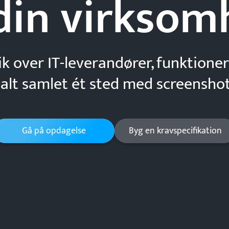
din
virksom
ik over IT-leverandører, funktioner
 alt samlet ét sted med screenshot
Gå på opdagelse
Byg en kravspecifikation