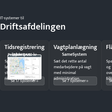
IT-systemer til
Driftsafdelingen
Tidsregistrering
Vagtplanlægning
Fl
Intempus
SameSystem
Pristjek: 7.440 kr
Spar tid på
Sæt det rette antal
Sp
lønberegning og få
medarbejdere på vagt
og 
styr på
med minimal
ove
ressourceforbruget.
administration.
bil
Se 17 systemer
Se 7 systemer
S