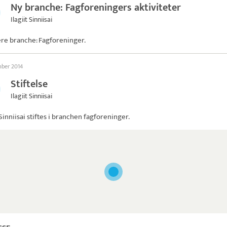
Ny branche: Fagforeningers aktiviteter
Ilagiit Sinniisai
ere branche: Fagforeninger.
mber 2014
Stiftelse
Ilagiit Sinniisai
 Sinniisai
stiftes i branchen fagforeninger.