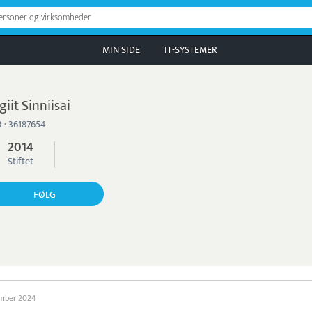
personer og virksomheder
MIN SIDE
IT-SYSTEMER
agiit Sinniisai
 · 36187654
2014
Stiftet
FØLG
ember 2024