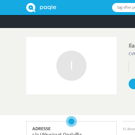
Søg efter 
Il
CVR
ADRESSE
31. dec
c/o Ukkusissat Oqaluffia