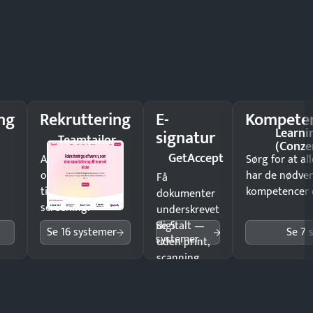
ng
Rekruttering
E-
Kompeten
Learni
signatur
Teamtailor
(Conze
GetAccept
Ansæt hurtigere
Sørg for at a
og brug færre
har de nødve
Få
timer på manuel
kompetencer og
dokumenter
screening.
underskrevet
Se 5
digitalt —
Se 16 systemer
Se 7 
systemer
uden print,
scanning
eller fysisk
møde.