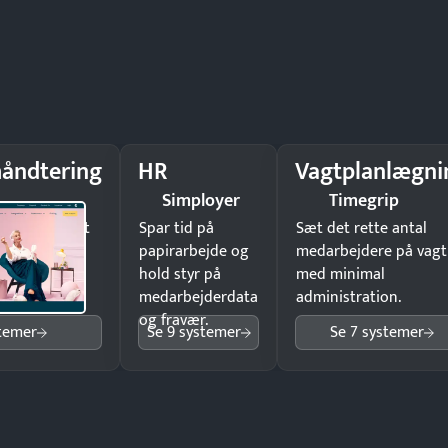
åndtering
HR
Vagtplanlægni
Simployer
Timegrip
il underskrift
Spar tid på
Sæt det rette antal
ist ingen
papirarbejde og
medarbejdere på vagt
hold styr på
med minimal
medarbejderdata
administration.
og fravær.
stemer
Se 9 systemer
Se 7 systemer