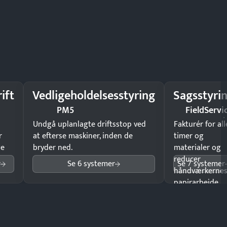
ift
Vedligeholdelsesstyring
Sagsstyri
PM5
FieldServi
Undgå uplanlagte driftsstop ved
Fakturér for all
r
at efterse maskiner, inden de
timer og
ge
bryder ned.
materialer og
reducer
r
Se 6 systemer
Se 7 systemer
håndværkerne
papirarbejde.